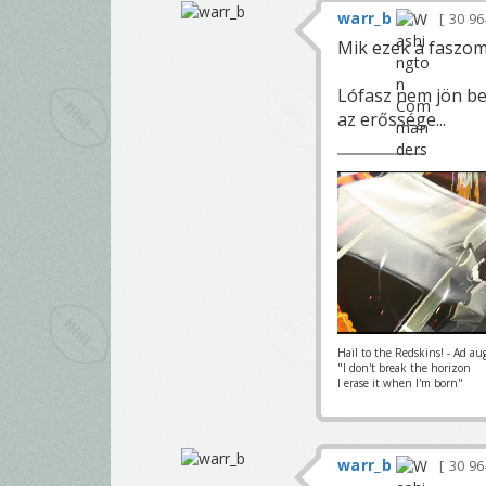
warr_b
30 9
Mik ezek a faszom
Lófasz nem jön be
az erőssége...
Hail to the Redskins! - Ad au
"I don't break the horizon
I erase it when I'm born"
warr_b
30 9