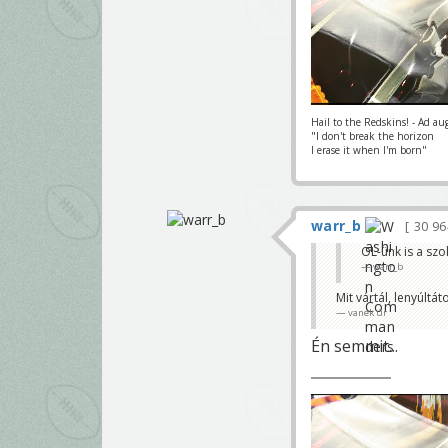
Hail to the Redskins! - Ad au
"I don't break the horizon
I erase it when I'm born"
warr_b
30 9
OL-ünk is a sz
warr_b
Mit vártál, lenyúltá
vanek úr
Én semmit...