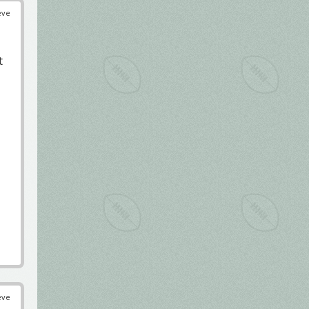
éve
t
éve