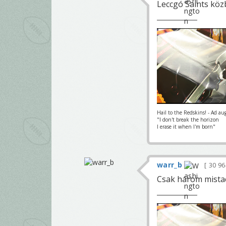
Leccgó Saints kö
Hail to the Redskins! - Ad au
"I don't break the horizon
I erase it when I'm born"
warr_b
30 9
Csak három mistac