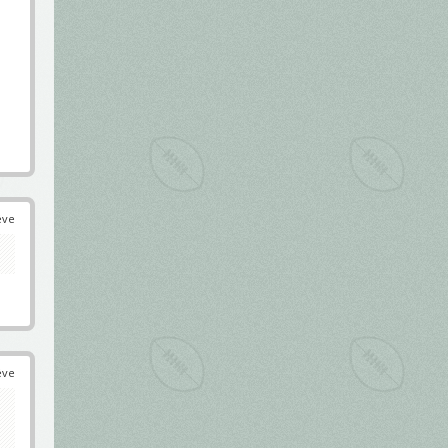
éve
éve