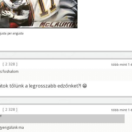
gusta per angusta
2 328
több mint 1 
os foshalom
tátok tőlünk a legrosszabb edzőnket?! 😁
2 328
több mint 1 
ff
 gyengülünk ma