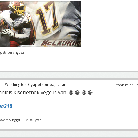
gusta per angusta
— Washington Gyapotkombájnz fan
több mint 1 
iels kísérletnek vége is van. 😀 😀 😀 😀
on218
love me, faggot!" - Mike Tyson