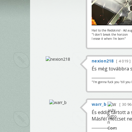
Hail to the Redskins! - Ad au
"I don't break the horizon
I erase it when I'm born"
nexion218
4 019
És még továbbra s
"I'm gonna fuck you 'till you 
warr_b
30 9
És eddig tartott a
Másfél meccset ne