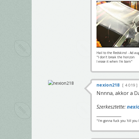
Hail to the Redskins! - Ad au
"I don't break the horizon
I erase it when I'm born"
nexion218
4 019
Nnnna, akkor a Dan
Szerkesztette:
nexi
"I'm gonna fuck you 'till you 