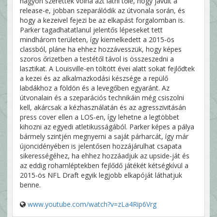
nagyon szerették volna azt látni tőle, hogy javult a
release-e, jobban szeparálódik az útvonala során, és
hogy a kezeivel fejezi be az elkapást forgalomban is.
Parker tagadhatatlanul jelentős lépeseket tett
mindhárom területen, így kiemelkedett a 2015-ös
classból, pláne ha ehhez hozzávesszük, hogy képes
szoros őrizetben a testétől távol is összeszedni a
lasztikat. A Louisville-en töltött évei alatt sokat fejlődtek
a kezei és az alkalmazkodási készsége a repülő
labdákhoz a földön és a levegőben egyaránt. Az
útvonalain és a szeparációs technikáin még csiszolni
kell, akárcsak a kézhasználatán és az agresszivitásán
press cover ellen a LOS-en, így lehetne a legtöbbet
kihozni az egyedi atletikusságából. Parker képes a pálya
bármely szintjén megnyerni a saját párharcát, így már
újoncidényében is jelentősen hozzájárulhat csapata
sikerességéhez, ha ehhez hozzáadjuk az upside-ját és
az eddig rohamléptekben fejlődő játékét kétségkívül a
2015-ös NFL Draft egyik legjobb elkapóját láthatjuk
benne.
www.youtube.com/watch?v=zLa4Rip6Vrg