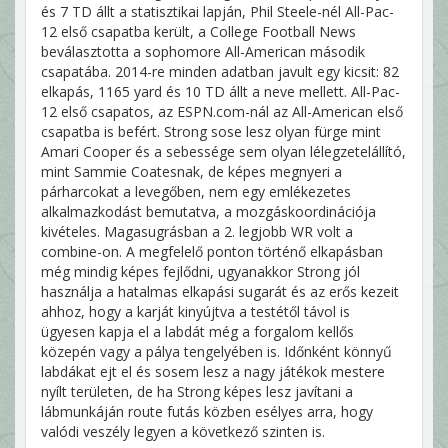
és 7 TD állt a statisztikai lapján, Phil Steele-nél All-Pac-
12 első csapatba került, a College Football News
beválasztotta a sophomore All-American második
csapatába. 2014-re minden adatban javult egy kicsit: 82
elkapás, 1165 yard és 10 TD állt a neve mellett. All-Pac-
12 első csapatos, az ESPN.com-nál az All-American első
csapatba is befért. Strong sose lesz olyan fürge mint
Amari Cooper és a sebessége sem olyan lélegzetelállító,
mint Sammie Coatesnak, de képes megnyeri a
párharcokat a levegőben, nem egy emlékezetes
alkalmazkodást bemutatva, a mozgáskoordinációja
kivételes. Magasugrásban a 2. legjobb WR volt a
combine-on. A megfelelő ponton történő elkapásban
még mindig képes fejlődni, ugyanakkor Strong jól
használja a hatalmas elkapási sugarát és az erős kezeit
ahhoz, hogy a karját kinyújtva a testétől távol is
ügyesen kapja el a labdát még a forgalom kellős
közepén vagy a pálya tengelyében is. Időnként könnyű
labdákat ejt el és sosem lesz a nagy játékok mestere
nyílt területen, de ha Strong képes lesz javítani a
lábmunkáján route futás közben esélyes arra, hogy
valódi veszély legyen a következő szinten is.