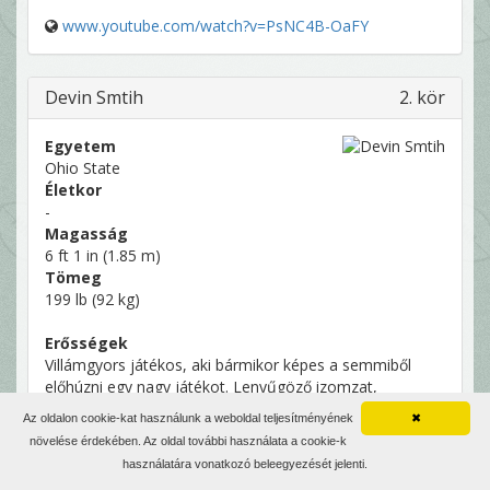
www.youtube.com/watch?v=PsNC4B-OaFY
Devin Smtih
2. kör
Egyetem
Ohio State
Életkor
-
Magasság
6 ft 1 in (1.85 m)
Tömeg
199 lb (92 kg)
Erősségek
Villámgyors játékos, aki bármikor képes a semmiből
előhúzni egy nagy játékot. Lenyűgöző izomzat,
természetes mozgással. Hihetetlen gyorsan szedi a
Az oldalon cookie-kat használunk a weboldal teljesítményének
✖
lábát. Meccseket eldöntő sebessége mellé megvan az
növelése érdekében. Az oldal további használata a cookie-k
érzéke a hosszú passzok leszedéséhez is. Nem lassít
használatára vonatkozó beleegyezését jelenti.
elkapás közben, visszanézve is tudja, hová jön a labda.