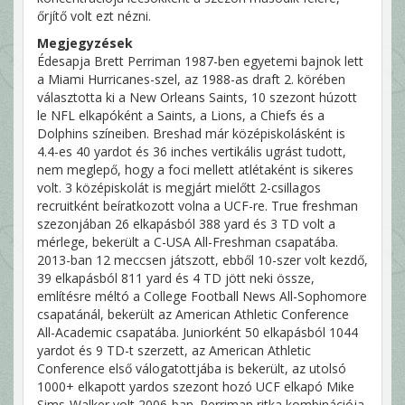
őrjítő volt ezt nézni.
Megjegyzések
Édesapja Brett Perriman 1987-ben egyetemi bajnok lett
a Miami Hurricanes-szel, az 1988-as draft 2. körében
választotta ki a New Orleans Saints, 10 szezont húzott
le NFL elkapóként a Saints, a Lions, a Chiefs és a
Dolphins színeiben. Breshad már középiskolásként is
4.4-es 40 yardot és 36 inches vertikális ugrást tudott,
nem meglepő, hogy a foci mellett atlétaként is sikeres
volt. 3 középiskolát is megjárt mielőtt 2-csillagos
recruitként beíratkozott volna a UCF-re. True freshman
szezonjában 26 elkapásból 388 yard és 3 TD volt a
mérlege, bekerült a C-USA All-Freshman csapatába.
2013-ban 12 meccsen játszott, ebből 10-szer volt kezdő,
39 elkapásból 811 yard és 4 TD jött neki össze,
említésre méltó a College Football News All-Sophomore
csapatánál, bekerült az American Athletic Conference
All-Academic csapatába. Juniorként 50 elkapásból 1044
yardot és 9 TD-t szerzett, az American Athletic
Conference első válogatottjába is bekerült, az utolsó
1000+ elkapott yardos szezont hozó UCF elkapó Mike
Sims-Walker volt 2006-ban. Perriman ritka kombinációja