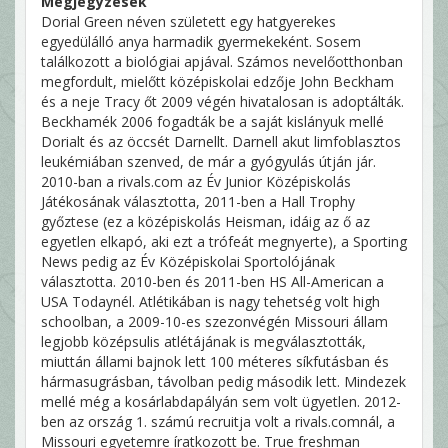
Megjegyzések
Dorial Green néven született egy hatgyerekes
egyedülálló anya harmadik gyermekeként. Sosem
találkozott a biológiai apjával. Számos nevelőotthonban
megfordult, mielőtt középiskolai edzője John Beckham
és a neje Tracy őt 2009 végén hivatalosan is adoptálták.
Beckhamék 2006 fogadták be a saját kislányuk mellé
Dorialt és az öccsét Darnellt. Darnell akut limfoblasztos
leukémiában szenved, de már a gyógyulás útján jár.
2010-ban a rivals.com az Év Junior Középiskolás
Játékosának választotta, 2011-ben a Hall Trophy
győztese (ez a középiskolás Heisman, idáig az ő az
egyetlen elkapó, aki ezt a trófeát megnyerte), a Sporting
News pedig az Év Középiskolai Sportolójának
választotta. 2010-ben és 2011-ben HS All-American a
USA Todaynél. Atlétikában is nagy tehetség volt high
schoolban, a 2009-10-es szezonvégén Missouri állam
legjobb középsulis atlétájának is megválasztották,
miuttán állami bajnok lett 100 méteres síkfutásban és
hármasugrásban, távolban pedig második lett. Mindezek
mellé még a kosárlabdapályán sem volt ügyetlen. 2012-
ben az ország 1. számú recruitja volt a rivals.comnál, a
Missouri egyetemre íratkozott be. True freshman