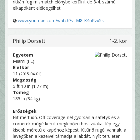
ritkán fog mismatch előnybe kerülni, de 3-4. számú
elkapóként eléldegélhet.
www.youtube.com/watch?v=M8tK4uRzx5s
Philip Dorsett
1-2. kör
Egyetem
Miami (FL)
Életkor
11
(2015-04-01)
Magasság
5 ft 10 in (1.77 m)
Tömeg
185 lb (84 kg)
Erősségek
Elit mért idő. Off coverage-nél gyorsan a safetyk és a
cornerek mögé kerül, meglepően hosszúakat lép egy
kisebb méretű elkapóhoz képest. Kitűnő rugói vannak, a
levegőben a kezeivel támadja a labdát. Nyílt területen