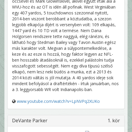
öccsével és Mark Glowinskivel, akivel együtt írtak alá a
WVU-hoz és az OT is idén áll pofinak. West Virginiában
egy 407 yardos, 5 touchdownos szezonnal nyitott,
2014-ben viszont berobbant a köztudatba, a szezon
legjobb elkapója díjért is versenyben volt: 109 elkapás,
1447 yard és 10 TD volt a termése. Nem Dana
Holgorsen rendszere tette naggyá, elég ránézni, és
látható hogy Stedman Bailey vagy Tavon Austin egész
más karakter volt. Megvan a súlypontemelkedése, a
keze és az esze is hozzá, hogy faktor legyen az NFL-
ben hosszabb átadásoknál is, ezekkel palástolni tudja
visszafogott sebességét. Nem egy díva típusú szélső
elkapó, nem lesz neki büdös a munka, ezt a 2013 és
2014 közti váltás is jól mutatja. A 40 yardos ideje sok
mindent befolyásol a draftértékén - írtuk januárban, nos
a 3. leggyorsabb WR volt Indianapolis-ban.
www.youtube.com/watch?v=LpNVPq2XUKo
DeVante Parker
1. kör