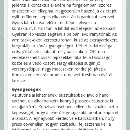
jellemzi a kontaktus ellenére ha forgalomban, szoros
őrizetben kell elkapnia. Nagyszerűen használja az erejét
nyílt területen, képes elkapás után is yardokat szerezni.
Gyors lábú ha van előtte tér. Képes elnyelni a
kontaktust, biztosítani a labdát és befejezni az elkapást.
Gyakran lép vissza segíteni a bajban lévő irányítónak. Az
arm tackle-ökön keresztülrohan, küzd az extrayardokért.
Megtalálja a zónák gyengeségeit, térbeli tudatossága
erős. Jól követi a labdát mély passzoknál. Off man
védekezésnél hosszú lépésekkel falja fel a távolságot
közte és a védő között. Nagy elkapási sugár. Jó
versenyzőtípus, nagy meccseken rendre jól játszik.
Konzisztensen erős produktuma volt freshman évétől
kezdve.
Gyengeségek
Az útvonalai lehetnének letisztultabbak. Javuló hand
catcher, de alkalmanként könnyű passzok csúsznak ki
az ujjai közül. Konzisztensebben kellene használnia azt a
képességét, hogy a lehető legmagasabb ponton kapja el
a labdát. A legnagyobb kérdés vele kapcsolatban, hogy
press cover ellen hogyan szabadul, fejlesztenie kell a
kézhasználatát. A release-ének az időzítése és a