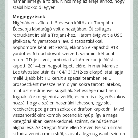
hamar lemegy a földre. Nincs meg az ereje ahhoz, hogy
stabil blokkoló legyen.
Megjegyzések
Nigériában született, 5 évesen költöztek Tampába.
Édesapja labdarúgó volt a hazájában. Öt csillagos
recruitként írt alá a Trojans-hez. Három évig volt a USC
játékosa, folyamatosan javuló statisztikákkal.
Sophomore-ként lett kezdő, ekkor 56 elkapásból 918
yardot és 6 touchdownt szerzett, valamint két punt
return TD-je is volt, ami miatt all-American jelölést is
kapott. 2014-ben nagyot lépett előre, immár Marqise
Lee távozása után és 104/1313/12-es elkapói stat lapja
mellé újabb két TD került a special teamben. NFL
prospectként messze nem olyan sokra tartott játékos,
mint azt eredményei sugallják. Sebessége miatt nem
fognak tőle megijedni a védők, és nem is elég erőszakos
hozzá, hogy a szélen használni lehessen, egy slot
receiverért pedig nem szoktak a drafton kapkodni. Mivel
visszahordóként komoly potenciált nyújt, így a maga
kategóriájában kiemelkedőnek számít, de húzóember
aligha lesz. Az Oregon State ellen Steven Nelson simán
ki tudta venni a meccsből, szóval a legmagasabb szinten