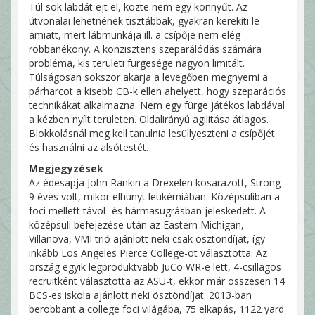
Túl sok labdát ejt el, közte nem egy könnyűt. Az
útvonalai lehetnének tisztábbak, gyakran kerekíti le
amiatt, mert lábmunkája ill. a csípője nem elég
robbanékony. A konzisztens szeparálódás számára
probléma, kis területi fürgesége nagyon limitált.
Túlságosan sokszor akarja a levegőben megnyerni a
párharcot a kisebb CB-k ellen ahelyett, hogy szeparációs
technikákat alkalmazna. Nem egy fürge játékos labdával
a kézben nyílt területen. Oldalirányú agilitása átlagos.
Blokkolásnál meg kell tanulnia lesüllyeszteni a csípőjét
és használni az alsótestét.
Megjegyzések
Az édesapja John Rankin a Drexelen kosarazott, Strong
9 éves volt, mikor elhunyt leukémiában. Középsuliban a
foci mellett távol- és hármasugrásban jeleskedett. A
középsuli befejezése után az Eastern Michigan,
Villanova, VMI trió ajánlott neki csak ösztöndíjat, így
inkább Los Angeles Pierce College-ot választotta. Az
ország egyik legproduktvabb JuCo WR-e lett, 4-csillagos
recruitként választotta az ASU-t, ekkor már összesen 14
BCS-es iskola ajánlott neki ösztöndíjat. 2013-ban
berobbant a college foci világába, 75 elkapás, 1122 yard