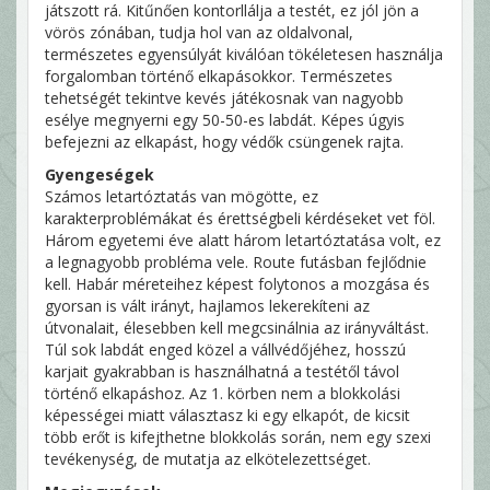
játszott rá. Kitűnően kontorllálja a testét, ez jól jön a
vörös zónában, tudja hol van az oldalvonal,
természetes egyensúlyát kiválóan tökéletesen használja
forgalomban történő elkapásokkor. Természetes
tehetségét tekintve kevés játékosnak van nagyobb
esélye megnyerni egy 50-50-es labdát. Képes úgyis
befejezni az elkapást, hogy védők csüngenek rajta.
Gyengeségek
Számos letartóztatás van mögötte, ez
karakterproblémákat és érettségbeli kérdéseket vet föl.
Három egyetemi éve alatt három letartóztatása volt, ez
a legnagyobb probléma vele. Route futásban fejlődnie
kell. Habár méreteihez képest folytonos a mozgása és
gyorsan is vált irányt, hajlamos lekerekíteni az
útvonalait, élesebben kell megcsinálnia az irányváltást.
Túl sok labdát enged közel a vállvédőjéhez, hosszú
karjait gyakrabban is használhatná a testétől távol
történő elkapáshoz. Az 1. körben nem a blokkolási
képességei miatt választasz ki egy elkapót, de kicsit
több erőt is kifejthetne blokkolás során, nem egy szexi
tevékenység, de mutatja az elkötelezettséget.