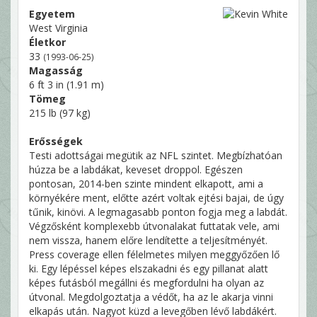
Egyetem
West Virginia
Életkor
33
(1993-06-25)
Magasság
6 ft 3 in (1.91 m)
Tömeg
215 lb (97 kg)
Erősségek
Testi adottságai megütik az NFL szintet. Megbízhatóan
húzza be a labdákat, keveset droppol. Egészen
pontosan, 2014-ben szinte mindent elkapott, ami a
környékére ment, előtte azért voltak ejtési bajai, de úgy
tűnik, kinövi. A legmagasabb ponton fogja meg a labdát.
Végzősként komplexebb útvonalakat futtatak vele, ami
nem vissza, hanem előre lendítette a teljesítményét.
Press coverage ellen félelmetes milyen meggyőzően lő
ki. Egy lépéssel képes elszakadni és egy pillanat alatt
képes futásból megállni és megfordulni ha olyan az
útvonal. Megdolgoztatja a védőt, ha az le akarja vinni
elkapás után. Nagyot küzd a levegőben lévő labdákért.