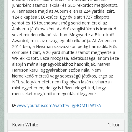
Juniorként számos iskola- és SEC-rekordot megdöntött.
A Tennessee majd az Auburn ellen is 224 yarddal zárt.
124 elkapása SEC-csúcs. Egy év alatt 1727 elkapott
yardot és 16 touchdownt még senki nem ért el az
Alabama játékosaként. Az örökranglistákon is immár ő
vezet minden elkapó statban. Megnyerte a Biletnikoff
Awardot, mint az oszág legjobb elkapója. All-American
2014-ben, a Heisman-szavazáson pedig harmadik. Erős
combine-t zárt, a 20 yard shuttle számot megnyerte a
WR-ek között. Laza mozgása, atletikussága, finom keze
alapján már a legnagyobbakhoz hasonlítják, Marvin
Harrison kerül leggyakrabban szóba nála. Nem
kiemelkedő méretű vagy sebességű játékos, ergo az
NFL safety-k mellett nem fog olyan lazán elviharozni
mint egyetemen, de így is bőven eleget tud, hogy
meccseket megfordító megoldásai legyenek.
www.youtube.com/watch?v=gjHOM1TW1xA
Kevin White
1. kör