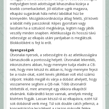
mélységben testi adottságait kihasználva kizárja a
kisebb cornerbackeket. Jól időzítve ugrik magasra,
elkapási sugarának hála nehéz labdákat húz be
könnyedén. Mozgáskoordinációja átlag feletti, jól követi
a labdát mély passzoknál. Képes gyorsítani vagy
lassítani ha a szituáció megkívánja, legitim nagy játék
veszély minden snapben. Atletikussága és hosszú távú
sebessége az elkapás utáni yardjaiban is meglátszik.
Blokkolóként is fejt ki erőt.
Gyengeségek
Útvonalai nyersek, a sebességére és az atletikusságára
támaszkodik a pontosság helyett. Útvonalait lekerekíti,
inkonzisztens abban, hogy mennyire tudja eladni a CB-
nek, hogy mire készül és abban is, hogy mennyire fejezi
be a route-okat, ezért kevés játékban volt első számú
célpont. Inkább megáll és várja a dobást ahelyett, hogy
visszamenne segíteni a QB-nak. Tóbb útvonalról
térítették el, mint amennyit egy ekkora elkapótól
elvárnánk. Kiábrándító kezei vannak, amelyek mindig
kísérteni fogják. Lassan készül rá az elkapásra, ezért túl
sok dobásnál verik meg. Túl sok double catch jellemzi, a
koncentrációja lecsökkent a szezon második felére,