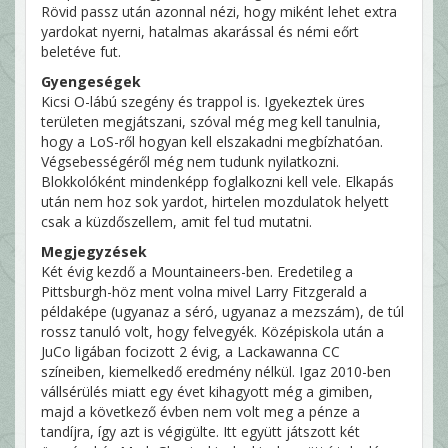
Rövid passz után azonnal nézi, hogy miként lehet extra
yardokat nyerni, hatalmas akarással és némi eőrt
beletéve fut.
Gyengeségek
Kicsi O-lábú szegény és trappol is. Igyekeztek üres
területen megjátszani, szóval még meg kell tanulnia,
hogy a LoS-ről hogyan kell elszakadni megbízhatóan.
Végsebességéről még nem tudunk nyilatkozni.
Blokkolóként mindenképp foglalkozni kell vele. Elkapás
után nem hoz sok yardot, hirtelen mozdulatok helyett
csak a küzdőszellem, amit fel tud mutatni.
Megjegyzések
Két évig kezdő a Mountaineers-ben. Eredetileg a
Pittsburgh-höz ment volna mivel Larry Fitzgerald a
példaképe (ugyanaz a séró, ugyanaz a mezszám), de túl
rossz tanuló volt, hogy felvegyék. Középiskola után a
JuCo ligában focizott 2 évig, a Lackawanna CC
színeiben, kiemelkedő eredmény nélkül. Igaz 2010-ben
vállsérülés miatt egy évet kihagyott még a gimiben,
majd a következő évben nem volt meg a pénze a
tandíjra, így azt is végigülte. Itt együtt játszott két