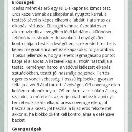
Erősségek
Ideális méret és erő egy NFL-elkapónak. Izmos test.
Erős kezei vannak az elkapásnál, nyújtott karral, a
testétől távol is képes elkapni a labdát. Hatalmas az
elkapási rádiusza. Elit rugói vannak. Csodálatosan
alkalmazkodik a levegőben lévő labdához, különösen
feltűnő back shoulder dobásoknál. Lenyűgözően
kontrollálja a testét a levégőben, kitekeredett testtel is
képes megcsinálni a nehéz elkapásokat forgalomban.
Tipikus jellemzője, hogy a lehető legmagasabb pontot
kapja el a labdát. A kezeivel kap el, ritkán használja a
testét. Keményen harcol a védővel kiélezett elkapási
szituációkban, testét jól használja pajzsnak. Tartós
egyenes vonali sebesség. Hosszú lépésekkel gyorsan
felfalja a védő által tartott távolságot. Off coverage ellen
kellően robbanékony a LOS-en. Arm tackle-ökön át fog
szaladni, a mérete és az ereje miatt nehéz levinni nyílt
területen. Fizikális elkapó press coverage ellen, jól
használja a kezét. Jól használja ki az erős felsőtestét
akkor is, ha blokkolóként kell kontrollálnia a defensive
backet.
Gyengeségek