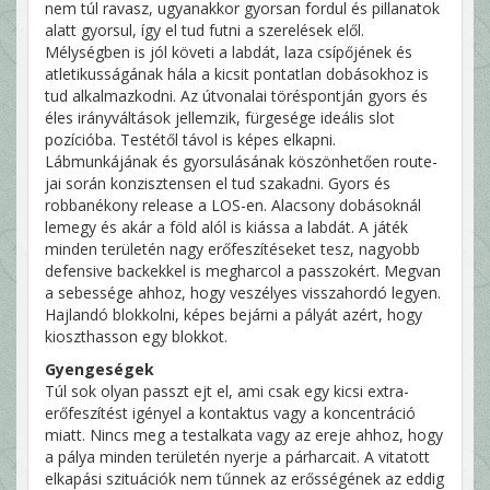
nem túl ravasz, ugyanakkor gyorsan fordul és pillanatok
alatt gyorsul, így el tud futni a szerelések elől.
Mélységben is jól követi a labdát, laza csípőjének és
atletikusságának hála a kicsit pontatlan dobásokhoz is
tud alkalmazkodni. Az útvonalai töréspontján gyors és
éles irányváltások jellemzik, fürgesége ideális slot
pozícióba. Testétől távol is képes elkapni.
Lábmunkájának és gyorsulásának köszönhetően route-
jai során konzisztensen el tud szakadni. Gyors és
robbanékony release a LOS-en. Alacsony dobásoknál
lemegy és akár a föld alól is kiássa a labdát. A játék
minden területén nagy erőfeszítéseket tesz, nagyobb
defensive backekkel is megharcol a passzokért. Megvan
a sebessége ahhoz, hogy veszélyes visszahordó legyen.
Hajlandó blokkolni, képes bejárni a pályát azért, hogy
kioszthasson egy blokkot.
Gyengeségek
Túl sok olyan passzt ejt el, ami csak egy kicsi extra-
erőfeszítést igényel a kontaktus vagy a koncentráció
miatt. Nincs meg a testalkata vagy az ereje ahhoz, hogy
a pálya minden területén nyerje a párharcait. A vitatott
elkapási szituációk nem tűnnek az erősségének az eddig