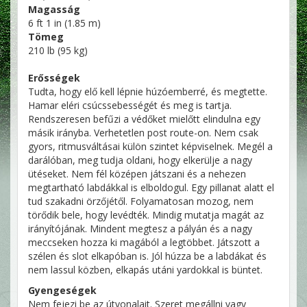
Magasság
6 ft 1 in (1.85 m)
Tömeg
210 lb (95 kg)
Erősségek
Tudta, hogy elő kell lépnie húzóemberré, és megtette.
Hamar eléri csúcssebességét és meg is tartja.
Rendszeresen befűzi a védőket mielőtt elindulna egy
másik irányba. Verhetetlen post route-on. Nem csak
gyors, ritmusváltásai külön szintet képviselnek. Megél a
darálóban, meg tudja oldani, hogy elkerülje a nagy
ütéseket. Nem fél középen játszani és a nehezen
megtartható labdákkal is elboldogul. Egy pillanat alatt el
tud szakadni örzőjétől. Folyamatosan mozog, nem
törődik bele, hogy levédték. Mindig mutatja magát az
irányítójának. Mindent megtesz a pályán és a nagy
meccseken hozza ki magából a legtöbbet. Játszott a
szélen és slot elkapóban is. Jól húzza be a labdákat és
nem lassul közben, elkapás utáni yardokkal is büntet.
Gyengeségek
Nem fejezi be az útvonalait. Szeret megállni vagy