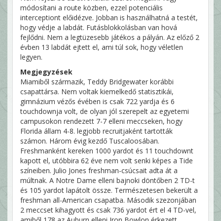
módosítani a route közben, ezzel potenciális
interceptiont előidézve. Jobban is használhatná a testét,
hogy védje a labdát. Futásblokkolásban van hová
fejlődni. Nem a legtüzesebb játékos a pályán. Az előző 2
évben 13 labdát ejtett el, ami túl sok, hogy véletlen
legyen.
Megjegyzések
Miamiből származik, Teddy Bridgewater korábbi
csapattársa. Nem voltak kiemelkedő statisztikái,
gimnázium vézős évében is csak 722 yardja és 6
touchdownja volt, de olyan jól szerepelt az egyetemi
campusokon rendezett 7-7 elleni meccseken, hogy
Florida állam 4-8. legjobb recruitjaként tartották
számon. Három évig kezdő Tuscaloosában.
Freshmanként kereken 1000 yardot és 11 touchdownt
kapott el, utóbbira 62 éve nem volt senki képes a Tide
színeiben. Julio Jones freshman-csúcsait adta át a
múltnak. A Notre Dame elleni bajnoki döntőben 2 TD-t
és 105 yardot lapátolt össze. Természetesen bekerült a
freshman all-American csapatba. Második szezonjában
2 meccset kihagyott és csak 736 yardot ért el 4 TD-vel,
amiből 178 az Auburn elleni Iron Bowlon érkezett.