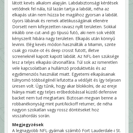
látott kevés alkalom alapján. Labdabiztonsági kérdések
vetődnek fel nála, túl lazán tartja a labdát, néha az
elkapás után nem húzza be magához gyorsan a labdát.
Gyors lábának és remek atletikusságának ellenére
Dorsett nem kifejezetten ravasz nyílt területen. Sokkal
inkább one-cut-and-go típusú futó, aki nem sok védőt
kényszerít hibára nagy területen. Elkapás után könnyű
levinni. Elég kevés módon használták a Miamin, szinte
csak go route-ot és deep crosst futott, illetve
screeneknél kapott kapott labdát. Az NFL-ben szüksége
lesz a teljes elkapási útvonalfára. Túl sok az ismeretlen
vele kapcsolatban a hullámzó produktivitás és az
egydimenziós használat miatt. Egyetemi elkapásainak
túlnyomó többségénél lefutotta a védőjét és így teljesen
üresen volt. Úgy tűnik, hogy akar blokkolni, de az ereje
hiánya miatt egy teljes erőbedobással küzdő defensive
backet nem tud megtartani. Biztosan megvan benne a
robbanékonyság mint punt/kickoff returner, de néha
nagyon szokatlan vagy rossz döntéseket hoz
visszahordás során.
Megjegyzések
A legnagyobb NFL-gyárnak számító Fort Lauderdale-i St.