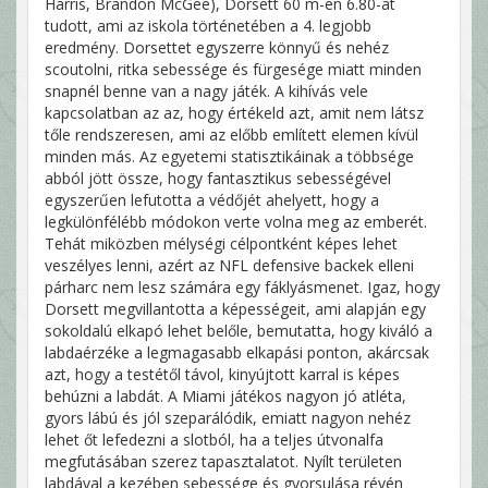
Harris, Brandon McGee), Dorsett 60 m-en 6.80-at
tudott, ami az iskola történetében a 4. legjobb
eredmény. Dorsettet egyszerre könnyű és nehéz
scoutolni, ritka sebessége és fürgesége miatt minden
snapnél benne van a nagy játék. A kihívás vele
kapcsolatban az az, hogy értékeld azt, amit nem látsz
tőle rendszeresen, ami az előbb említett elemen kívül
minden más. Az egyetemi statisztikáinak a többsége
abból jött össze, hogy fantasztikus sebességével
egyszerűen lefutotta a védőjét ahelyett, hogy a
legkülönfélébb módokon verte volna meg az emberét.
Tehát miközben mélységi célpontként képes lehet
veszélyes lenni, azért az NFL defensive backek elleni
párharc nem lesz számára egy fáklyásmenet. Igaz, hogy
Dorsett megvillantotta a képességeit, ami alapján egy
sokoldalú elkapó lehet belőle, bemutatta, hogy kiváló a
labdaérzéke a legmagasabb elkapási ponton, akárcsak
azt, hogy a testétől távol, kinyújtott karral is képes
behúzni a labdát. A Miami játékos nagyon jó atléta,
gyors lábú és jól szeparálódik, emiatt nagyon nehéz
lehet őt lefedezni a slotból, ha a teljes útvonalfa
megfutásában szerez tapasztalatot. Nyílt területen
labdával a kezében sebessége és gyorsulása révén