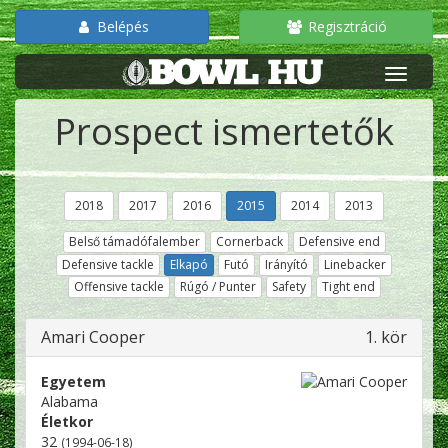
Belépés
Regisztráció
Prospect ismertetők
2018
2017
2016
2015
2014
2013
Belső támadófalember
Cornerback
Defensive end
Defensive tackle
Elkapó
Futó
Irányító
Linebacker
Offensive tackle
Rúgó / Punter
Safety
Tight end
Amari Cooper
1. kör
Egyetem
Alabama
Életkor
32
(1994-06-18)