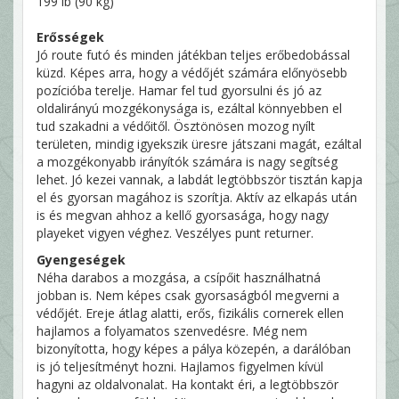
199 lb (90 kg)
Erősségek
Jó route futó és minden játékban teljes erőbedobással
küzd. Képes arra, hogy a védőjét számára előnyösebb
pozícióba terelje. Hamar fel tud gyorsulni és jó az
oldalirányú mozgékonysága is, ezáltal könnyebben el
tud szakadni a védőitől. Ösztönösen mozog nyílt
területen, mindig igyekszik üresre játszani magát, ezáltal
a mozgékonyabb irányítók számára is nagy segítség
lehet. Jó kezei vannak, a labdát legtöbbször tisztán kapja
el és gyorsan magához is szorítja. Aktív az elkapás után
is és megvan ahhoz a kellő gyorsasága, hogy nagy
playeket vigyen véghez. Veszélyes punt returner.
Gyengeségek
Néha darabos a mozgása, a csípőit használhatná
jobban is. Nem képes csak gyorsaságból megverni a
védőjét. Ereje átlag alatti, erős, fizikális cornerek ellen
hajlamos a folyamatos szenvedésre. Még nem
bizonyította, hogy képes a pálya közepén, a darálóban
is jó teljesítményt hozni. Hajlamos figyelmen kívül
hagyni az oldalvonalat. Ha kontakt éri, a legtöbbször