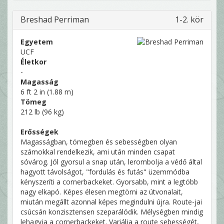
Breshad Perriman
1-2. kör
Egyetem
UCF
Életkor
-
Magasság
6 ft 2 in (1.88 m)
Tömeg
212 lb (96 kg)
Erősségek
Magasságban, tömegben és sebességben olyan
számokkal rendelkezik, ami után minden csapat
sóvárog. Jól gyorsul a snap után, lerombolja a védő által
hagyott távolságot, "fordulás és futás" üzemmódba
kényszeríti a cornerbackeket. Gyorsabb, mint a legtöbb
nagy elkapó. Képes élesen megtörni az útvonalait,
miután megállt azonnal képes megindulni újra. Route-jai
csúcsán konzisztensen szeparálódik. Mélységben mindig
lehagyja a cornerbackeket. Variálja a route sebességét,