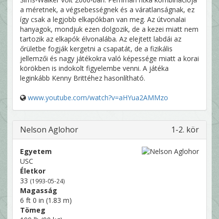
a méretnek, a végsebességnek és a váratlanságnak, ez
így csak a legjobb elkapókban van meg. Az útvonalai
hanyagok, mondjuk ezen dolgozik, de a kezei miatt nem
tartozik az elkapók élvonalába. Az elejtett labdái az
őrületbe fogják kergetni a csapatát, de a fizikális
jellemzői és nagy játékokra való képessége miatt a korai
körökben is indokolt figyelembe venni. A játéka
leginkább Kenny Brittéhez hasonlítható.
www.youtube.com/watch?v=aHYua2AMMzo
Nelson Aglohor
1-2. kör
Egyetem
USC
Életkor
33
(1993-05-24)
Magasság
6 ft 0 in (1.83 m)
Tömeg