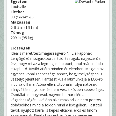
Egyetem
Louisville
Életkor
33
(1993-01-20)
Magasság
6 ft 3 in (1.91 m)
Tömeg
209 lb (95 kg)
Erősségek
Ideális méret/test/magasság/erő NFL elkapónak.
Lenyűgöző mozgáskoordináció és rugók, nagyszerűen
érzi, hogy mi az a legmagasabb pont, ahol már a labda
elkapható. Kiváló atléta minden értelemben. Megvan az
egyenes vonalú sebessége ahhoz, hogy mélységben is
veszélyt jelentsen. Fantasztikus a lábmunkája a LOS-ről
indulva off man/zóna ellen. Útvonalai folyamatosak,
irányváltásai gyorsak és nem veszít közben sebességet.
Csodálatosan gyorsul, nagyon hamar eléri a
végsebességét. Kiválóan alkalmazkodik a nem pontos
dobásokhoz mind a földön mind a levegőben. Testétől
távol, nyújtott karral is képes elkapni, erős és finom
kezei vannak. Kiváló koncentráció és keménység