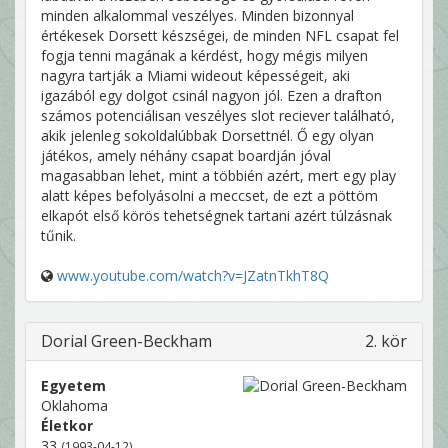
minden alkalommal veszélyes. Minden bizonnyal
értékesek Dorsett készségei, de minden NFL csapat fel
fogja tenni magának a kérdést, hogy mégis milyen
nagyra tartják a Miami wideout képességeit, aki
igazából egy dolgot csinál nagyon jól. Ezen a drafton
számos potenciálisan veszélyes slot reciever található,
akik jelenleg sokoldalúbbak Dorsettnél. Ő egy olyan
játékos, amely néhány csapat boardján jóval
magasabban lehet, mint a többién azért, mert egy play
alatt képes befolyásolni a meccset, de ezt a pöttöm
elkapót első körös tehetségnek tartani azért túlzásnak
tűnik.
www.youtube.com/watch?v=JZatnTkhT8Q
Dorial Green-Beckham
2. kör
Egyetem
Oklahoma
Életkor
33
(1993-04-12)