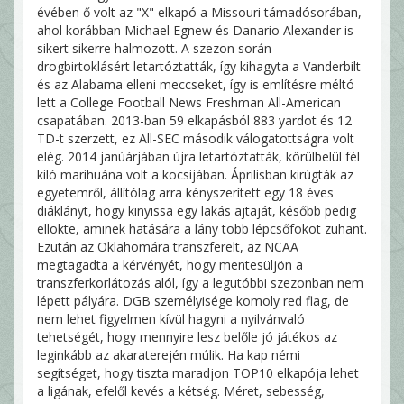
évében ő volt az "X" elkapó a Missouri támadósorában,
ahol korábban Michael Egnew és Danario Alexander is
sikert sikerre halmozott. A szezon során
drogbirtoklásért letartóztatták, így kihagyta a Vanderbilt
és az Alabama elleni meccseket, így is említésre méltó
lett a College Football News Freshman All-American
csapatában. 2013-ban 59 elkapásból 883 yardot és 12
TD-t szerzett, ez All-SEC második válogatottságra volt
elég. 2014 janúárjában újra letartóztatták, körülbelül fél
kiló marihuána volt a kocsijában. Áprilisban kirúgták az
egyetemről, állítólag arra kényszerített egy 18 éves
diáklányt, hogy kinyissa egy lakás ajtaját, később pedig
ellökte, aminek hatására a lány több lépcsőfokot zuhant.
Ezután az Oklahomára transzferelt, az NCAA
megtagadta a kérvényét, hogy mentesüljön a
transzferkorlátozás alól, így a legutóbbi szezonban nem
lépett pályára. DGB személyisége komoly red flag, de
nem lehet figyelmen kívül hagyni a nyilvánvaló
tehetségét, hogy mennyire lesz belőle jó játékos az
leginkább az akaraterején múlik. Ha kap némi
segítséget, hogy tiszta maradjon TOP10 elkapója lehet
a ligának, efelől kevés a kétség. Méret, sebesség,