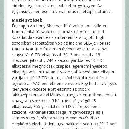
hirtelensége konzisztensebb kell hogy legyen. Az
egyensúlya kérdéses útvonal futás és elkapás után is.
Megjegyzések
Édesapja Anthony Shelman futó volt a Louisville-en.
Kommunikáció szakon diplomázott. A foci mellett
kosárlabdázóként és sprinterként is villogott. High
schoolban csapattársa volt az Indiana SLB-je Forisse
Hardin. Már true freshman évében vezette a csapat
rangsorát 6 TD-elkapással. 2012-ben mind a 13
meccsen játszott, 744 elkapott yarddal és 10 TD-
elkapással megint csak csapata legeredményesebb
elkapója volt. 2013-ban 12-szer volt kezdő, 885 elkapott
yardja mellé 12 TD társult, utóbbi iskolarekord és a
legtöbb az AAC-ben ebben az évben. Egy héttel a végzős
idényének kezdete előtt eltörött az ötödik
lábközépcsont a bal lábában, meg kellett műteni, emiatt
kihagyta a szezon első hét meccsét, végül 43
elkapással, 855 yarddal és 5 TD-vel fejezte be a
szezont. Parker atletikussága, ruganyossága és a
természetes érzéke a wide reciever pozícióhoz
megkérdőjelezhetetlen, ugyanakkor a scoutok 2014-ben