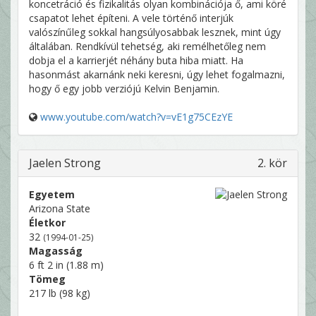
koncetráció és fizikalitás olyan kombinációja ő, ami köré
csapatot lehet építeni. A vele történő interjúk
valószínűleg sokkal hangsúlyosabbak lesznek, mint úgy
általában. Rendkívül tehetség, aki remélhetőleg nem
dobja el a karrierjét néhány buta hiba miatt. Ha
hasonmást akarnánk neki keresni, úgy lehet fogalmazni,
hogy ő egy jobb verziójú Kelvin Benjamin.
www.youtube.com/watch?v=vE1g75CEzYE
Jaelen Strong
2. kör
Egyetem
Arizona State
Életkor
32
(1994-01-25)
Magasság
6 ft 2 in (1.88 m)
Tömeg
217 lb (98 kg)