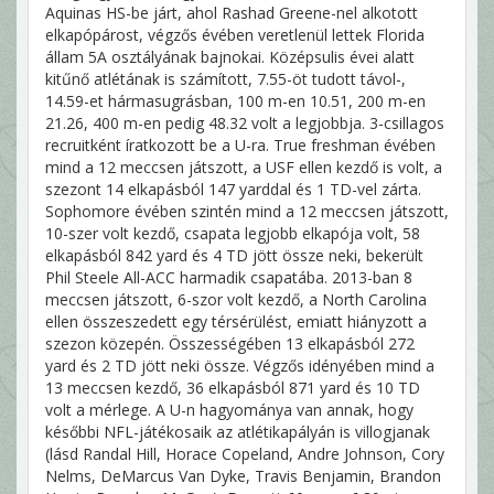
Aquinas HS-be járt, ahol Rashad Greene-nel alkotott
elkapópárost, végzős évében veretlenül lettek Florida
állam 5A osztályának bajnokai. Középsulis évei alatt
kitűnő atlétának is számított, 7.55-öt tudott távol-,
14.59-et hármasugrásban, 100 m-en 10.51, 200 m-en
21.26, 400 m-en pedig 48.32 volt a legjobbja. 3-csillagos
recruitként íratkozott be a U-ra. True freshman évében
mind a 12 meccsen játszott, a USF ellen kezdő is volt, a
szezont 14 elkapásból 147 yarddal és 1 TD-vel zárta.
Sophomore évében szintén mind a 12 meccsen játszott,
10-szer volt kezdő, csapata legjobb elkapója volt, 58
elkapásból 842 yard és 4 TD jött össze neki, bekerült
Phil Steele All-ACC harmadik csapatába. 2013-ban 8
meccsen játszott, 6-szor volt kezdő, a North Carolina
ellen összeszedett egy térsérülést, emiatt hiányzott a
szezon közepén. Összességében 13 elkapásból 272
yard és 2 TD jött neki össze. Végzős idényében mind a
13 meccsen kezdő, 36 elkapásból 871 yard és 10 TD
volt a mérlege. A U-n hagyománya van annak, hogy
későbbi NFL-játékosaik az atlétikapályán is villogjanak
(lásd Randal Hill, Horace Copeland, Andre Johnson, Cory
Nelms, DeMarcus Van Dyke, Travis Benjamin, Brandon