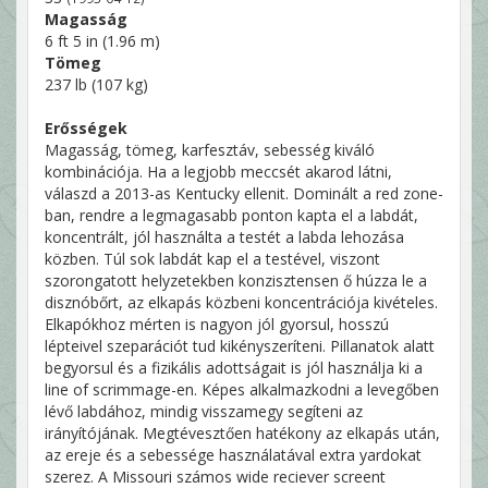
Magasság
6 ft 5 in (1.96 m)
Tömeg
237 lb (107 kg)
Erősségek
Magasság, tömeg, karfesztáv, sebesség kiváló
kombinációja. Ha a legjobb meccsét akarod látni,
válaszd a 2013-as Kentucky ellenit. Dominált a red zone-
ban, rendre a legmagasabb ponton kapta el a labdát,
koncentrált, jól használta a testét a labda lehozása
közben. Túl sok labdát kap el a testével, viszont
szorongatott helyzetekben konzisztensen ő húzza le a
disznóbőrt, az elkapás közbeni koncentrációja kivételes.
Elkapókhoz mérten is nagyon jól gyorsul, hosszú
lépteivel szeparációt tud kikényszeríteni. Pillanatok alatt
begyorsul és a fizikális adottságait is jól használja ki a
line of scrimmage-en. Képes alkalmazkodni a levegőben
lévő labdához, mindig visszamegy segíteni az
irányítójának. Megtévesztően hatékony az elkapás után,
az ereje és a sebessége használatával extra yardokat
szerez. A Missouri számos wide reciever screent