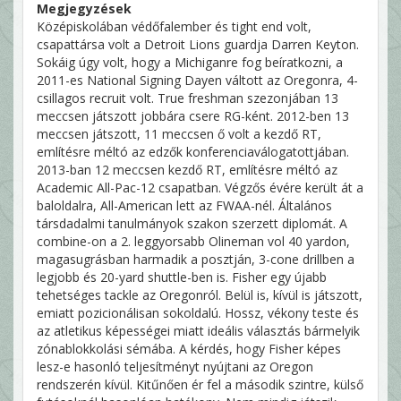
Megjegyzések
Középiskolában védőfalember és tight end volt,
csapattársa volt a Detroit Lions guardja Darren Keyton.
Sokáig úgy volt, hogy a Michiganre fog beíratkozni, a
2011-es National Signing Dayen váltott az Oregonra, 4-
csillagos recruit volt. True freshman szezonjában 13
meccsen játszott jobbára csere RG-ként. 2012-ben 13
meccsen játszott, 11 meccsen ő volt a kezdő RT,
említésre méltó az edzők konferenciaválogatottjában.
2013-ban 12 meccsen kezdő RT, említésre méltó az
Academic All-Pac-12 csapatban. Végzős évére került át a
baloldalra, All-American lett az FWAA-nél. Általános
társdadalmi tanulmányok szakon szerzett diplomát. A
combine-on a 2. leggyorsabb Olineman vol 40 yardon,
magasugrásban harmadik a posztján, 3-cone drillben a
legjobb és 20-yard shuttle-ben is. Fisher egy újabb
tehetséges tackle az Oregonról. Belül is, kívül is játszott,
emiatt pozicionálisan sokoldalú. Hossz, vékony teste és
az atletikus képességei miatt ideális választás bármelyik
zónablokkolási sémába. A kérdés, hogy Fisher képes
lesz-e hasonló teljesítményt nyújtani az Oregon
rendszerén kívül. Kitűnően ér fel a második szintre, külső