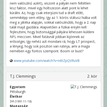
nem valószínű azért), viszont a pályán nem feltétlen
lesz faktor, mivel egy holtszezon alatt pont ki lehet
kúrálni. Az, hogy csak interjúzni tud a draft előtt,
semmiképp sem előny, így az 1. körös státusz hiába volt
meg a játéka alapján, sokkal valószínűbb, hogy a 2. nap
talál majd gazdára. Alapvetően a fizikai erején kell
fejleszteni, hogy biztonsággal pályára lehessen küldeni
NFL meccsen. Mivel futásnál jobban kijönnek az
erősségei, így nehéz azt mondani rá, hogy LT prospect,
a lényeg, hogy sok poszton van rutinja, ami a maga
nemében egy fontos szempont. Boom or bust?
www.youtube.com/watch?v=n6tZpQVRuV8
T.J. Clemmings
2. kör
Egyetem
Pittsburgh
Életkor
34
(1991-11-18)
Magasság