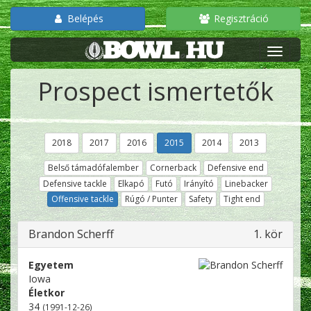
Belépés
Regisztráció
Prospect ismertetők
2018
2017
2016
2015
2014
2013
Belső támadófalember
Cornerback
Defensive end
Defensive tackle
Elkapó
Futó
Irányító
Linebacker
Offensive tackle
Rúgó / Punter
Safety
Tight end
Brandon Scherff
1. kör
Egyetem
Iowa
Életkor
34
(1991-12-26)