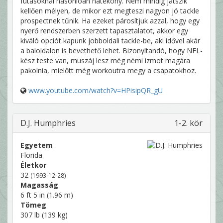
futásoknál hasonlóan hatékony. Nem mindig játszik
kellően mélyen, de mikor ezt megteszi nagyon jó tackle
prospectnek tűnik. Ha ezeket párosítjuk azzal, hogy egy
nyerő rendszerben szerzett tapasztalatot, akkor egy
kiváló opciót kapunk jobboldali tackle-be, aki idővel akár
a baloldalon is bevethető lehet. Bizonyítandó, hogy NFL-
kész teste van, muszáj lesz még némi izmot magára
pakolnia, mielőtt még workoutra megy a csapatokhoz.
www.youtube.com/watch?v=HPisipQR_gU
D.J. Humphries
1-2. kör
Egyetem
Florida
Életkor
32
(1993-12-28)
Magasság
6 ft 5 in (1.96 m)
Tömeg
307 lb (139 kg)