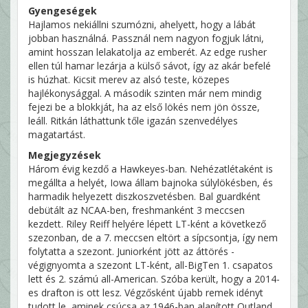
Gyengeségek
Hajlamos nekiállni szumózni, ahelyett, hogy a lábát
jobban használná. Passznál nem nagyon fogjuk látni,
amint hosszan lelakatolja az emberét. Az edge rusher
ellen túl hamar lezárja a külső sávot, így az akár befelé
is húzhat. Kicsit merev az alsó teste, közepes
hajlékonysággal. A második szinten már nem mindig
fejezi be a blokkját, ha az első lökés nem jön össze,
leáll. Ritkán láthattunk tőle igazán szenvedélyes
magatartást.
Megjegyzések
Három évig kezdő a Hawkeyes-ban. Nehézatlétaként is
megállta a helyét, Iowa állam bajnoka súlylökésben, és
harmadik helyezett diszkoszvetésben. Bal guardként
debütált az NCAA-ben, freshmanként 3 meccsen
kezdett. Riley Reiff helyére lépett LT-ként a következő
szezonban, de a 7. meccsen eltört a sípcsontja, így nem
folytatta a szezont. Juniorként jött az áttörés -
végignyomta a szezont LT-ként, all-BigTen 1. csapatos
lett és 2. számú all-American. Szóba került, hogy a 2014-
es drafton is ott lesz. Végzősként újabb remek idényt
tudott le, aminek csúcsa az 1946-ban alapított Outland