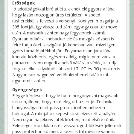
Erősségek
Jó adottságokkal bíró atléta, akinek elég gyors a lába,
hogy lazán mozogjon üres területen. A speed
rusherekkel is felveszi a versenyt. Könnyen mozgatja a
305 fontját, így vissza tud zárni egy-egy counter move
után. A második szinten nagy fegyvernek számít.
Gyorsan odaér a linebacker elé és mozgás közben is
félre tudja őket taszigálni. Jó kondiban van, mivel igen
gyors támadójátékból jön. Folyamatosan jár a lába
kontakt közben is, egészen addig, míg le nem zárta a
párharcot. Nem engedi a belső vállára a védőt, ki tudja
forgatni őket a lyukból. Játszott LT, RT és RG poszton is.
Nagyon sok nagynevű védőfalemberrel találkozott
egyetemi szinten.
Gyengeségek
Eléggé kérdéses, hogy le tud-e horgonyozni magasabb
szinten, illetve, hogy mire elég ott az ereje. Technikai
hiányosságai miatt pass protectionben nehezen
boldogul. A rutinjához képest kicsit elveszett a pályán.
Nem olyan hajlékony játék közben, mint elsőre tűnik.
Felesleges mozdulatok és visszafogott lökések jellemzik
pass protection közben, a kezei is túl messze vannak