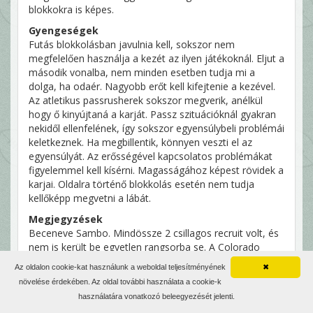
blokkokra is képes.
Gyengeségek
Futás blokkolásban javulnia kell, sokszor nem
megfelelően használja a kezét az ilyen játékoknál. Eljut a
második vonalba, nem minden esetben tudja mi a
dolga, ha odaér. Nagyobb erőt kell kifejtenie a kezével.
Az atletikus passrusherek sokszor megverik, anélkül
hogy ő kinyújtaná a karját. Passz szituációknál gyakran
nekidől ellenfelének, így sokszor egyensúlybeli problémái
keletkeznek. Ha megbillentik, könnyen veszti el az
egyensúlyát. Az erősségével kapcsolatos problémákat
figyelemmel kell kísérni. Magasságához képest rövidek a
karjai. Oldalra történő blokkolás esetén nem tudja
kellőképp megvetni a lábát.
Megjegyzések
Beceneve Sambo. Mindössze 2 csillagos recruit volt, és
nem is került be egyetlen rangsorba se. A Colorado
State mellett csak 3 FCS iskola ajánlott neki ösztöndíjat.
Az oldalon cookie-kat használunk a weboldal teljesítményének
✖
Meglepően jól korcsolyázik, díjakat is nyert gyerekként.
növelése érdekében. Az oldal további használata a cookie-k
Édesapja a Colorado egyetemen volt rúdugró.
használatára vonatkozó beleegyezését jelenti.
Édesanyja a denveri egyetemre járt, testvére Erik pedig