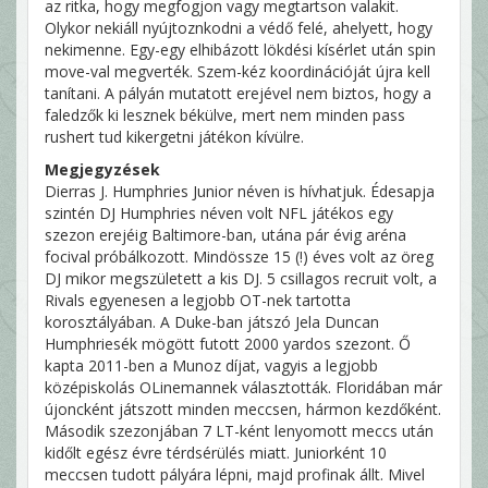
az ritka, hogy megfogjon vagy megtartson valakit.
Olykor nekiáll nyújtoznkodni a védő felé, ahelyett, hogy
nekimenne. Egy-egy elhibázott lökdési kísérlet után spin
move-val megverték. Szem-kéz koordinációját újra kell
tanítani. A pályán mutatott erejével nem biztos, hogy a
faledzők ki lesznek békülve, mert nem minden pass
rushert tud kikergetni játékon kívülre.
Megjegyzések
Dierras J. Humphries Junior néven is hívhatjuk. Édesapja
szintén DJ Humphries néven volt NFL játékos egy
szezon erejéig Baltimore-ban, utána pár évig aréna
focival próbálkozott. Mindössze 15 (!) éves volt az öreg
DJ mikor megszületett a kis DJ. 5 csillagos recruit volt, a
Rivals egyenesen a legjobb OT-nek tartotta
korosztályában. A Duke-ban játszó Jela Duncan
Humphriesék mögött futott 2000 yardos szezont. Ő
kapta 2011-ben a Munoz díjat, vagyis a legjobb
középiskolás OLinemannek választották. Floridában már
újoncként játszott minden meccsen, hármon kezdőként.
Második szezonjában 7 LT-ként lenyomott meccs után
kidőlt egész évre térdsérülés miatt. Juniorként 10
meccsen tudott pályára lépni, majd profinak állt. Mivel