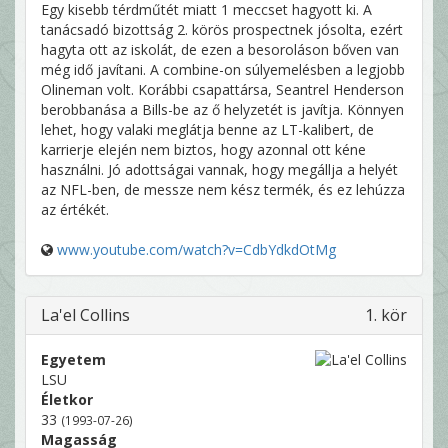
Egy kisebb térdműtét miatt 1 meccset hagyott ki. A
tanácsadó bizottság 2. körös prospectnek jósolta, ezért
hagyta ott az iskolát, de ezen a besoroláson bőven van
még idő javítani. A combine-on súlyemelésben a legjobb
Olineman volt. Korábbi csapattársa, Seantrel Henderson
berobbanása a Bills-be az ő helyzetét is javítja. Könnyen
lehet, hogy valaki meglátja benne az LT-kalibert, de
karrierje elején nem biztos, hogy azonnal ott kéne
használni. Jó adottságai vannak, hogy megállja a helyét
az NFL-ben, de messze nem kész termék, és ez lehúzza
az értékét.
www.youtube.com/watch?v=CdbYdkdOtMg
La'el Collins
1. kör
Egyetem
LSU
Életkor
33
(1993-07-26)
Magasság