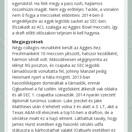
egymástól. Ha felé megy a pass rush, hajlamos
összehúzni magát. Nem egy erőteljes Tackle, a vonalon
nem ő fogja a meccseket eldönteni. 2014-ben ő
engedélyezte az egyik legtöbb sacket az SEC-ben.
Elszakadt az ACL szalagja az Aggies Bowl meccsén, így
a draft előtti időszakon teljesen ki kell hagynia.
Megjegyzések
Négy csillagos recruitként került az Aggies-hez.
Freshmanként 10 meccsen játszott, hatszor kezdőként,
hármon sérült volt. Másodévesen végignyomta az
idényt RG poszton, és csapata az SEC legjobb
támadósorát vonultatta fel, Johnny Manziel pedig
Heismant nyert a háta mögött. 2013-ban
hasonlóképpen domináltak a támadók, immár
Ogbuehivel a fal szélén. Végzősként átkerült vak oldalra
és all-SEC 1. csapatba szavazták. 2014 nyarán szerzett
diplomát turizmus szakon. Luke Joeckel és Jake
Matthews után ő lehetett volna 3 év alatt a 3. LT, akit a
Texas A&M-ről elvisznek a top10-ben a drafton, de a
sérülése miatt ez a hajó elment. Láthattuk tavaly, hogy
James Hurst esetében egy hasonló sérülés udfa
státuszra is kárhoztathat valakit (Ogbuehi esetében ez