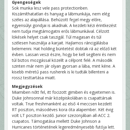
Gyengeségek
Sok munka lesz vele pass protectionben.
Kiszámíthatatlan és hanyag a lábmunkája, nem elég
széles az alapállása. Behúzott fejjel megy előre,
egyensúlyi gondjai is akadnak. A kezdeti kézi érintkezést
nem tudja megtámogatni erős lábmunkával. Célzott
lökések helyet csak taszigál. Túl magasan és túl
szélesen használja a karjait. Hajlamos ráncigálásba
belemenni. Hat holding büntetést dobtak rá az előző két
évben. Lassan veszi észre, hogy be kell segíteni és nem
túl biztos mozgással közelít a célpont felé. A második
szinten már nem jár olyan gyorsan a lába, mint kéne. A
kisebb méretű pass rusherek is ki tudták billenteni a
rossz testtartása miatt.
Megjegyzések
Miamiben nőtt fel, itt focizott gimiben és egyetemen is.
Duke Johnsonnal már középiskolában is csapattársak
voltak. True freshmanként az első 4 meccsen kezdett
RT poszton, másodéves kora óta alapember. Két évig
volt LT poszton kezdő. Junior szezonjában all-ACC 2.
csapatos. Támogatása mellett Duke Johnson a
Hurricanes történetének legeredményesebb futója lett.