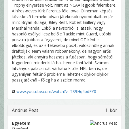
Trophy elnyerése volt, mint az NCAA legjobb falembere.
A híres-neves Kirk Ferentz-féle iowai Olineman képzés
következő terméke olyan játékosok nyomdokaiban jár
mint Bryan Bulaga, Riley Reiff, Robert Gallery vagy
Marshal Yanda. Ebből a névsorból is látszik, hogy
hasonló eséllyel lesz belőle Tackle mint Guard, utóbbi
posztra jobbak a fegyverei, de mivel OT-ként is
elboldogul, és az értékesebb poszt, valószínűleg annak
draftolják. Nem valami robbanékony, de nagyon erős
játékos, aki annyira hasznos a futásban, hogy sémától
függetlenül mindenki láthat benne fantáziát. Számos
látványos palacsintát várhatunk tőle NFL-ben is, de
ugyanilyen feltűnő problémái lehetnek olykor-olykor
passzjátéknál - főleg ha a szélen marad.
www.youtube.com/watch?v=TS9Hq4bdFY0
Andrus Peat
1. kör
Egyetem
Stanford