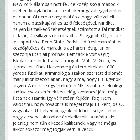
New York államban nőtt fel, de középiskola második
évében Marylandbe költözött ikerhugával egyetemben,
és onnantól nem az anyjával és a nagyszüleivel élt,
hanem a bácsikájával és az ő feleségével. Mindkét
helyen kiemelkedő tehetségnek számított a fal mindkét
oldalán, 4 csillagos recruit volt, a 9. legjobb OT, mikor
lecsapott rá a Penn State. Redshited freshmanként lett
kezdőjátékos és maradt is az három évig, junior
szezonja után áll profinak. Left tackle volt végig.
Iskolarekorder lett a háta mögött Matt McGloin, év
újonca lett Chris Hackenberg és termelték az 1000
yardos futókat. Kriminológia szakon szerzett diplomát
már junior szezonjában, nagy álma, hogy FBI ügynök
legyen. A mérete egyértelműen NFL szint, de jelenlegi
tudása csak cserének lesz elég, szerencséjére, még
fiatalnak számít, így várhatóan fejlődni fog. Nem
valószínű, hogy továbbra is megél majd LT-ként, de OG
vagy akár RT helyen beugróként lehet esélye. Lehet,
hogy a csapatok többre értékelik mint a média, de
jelenleg nem tűnik kezdő kalibernek, vagy ha mégis,
akkor sokszor meg fogják verni a védők.