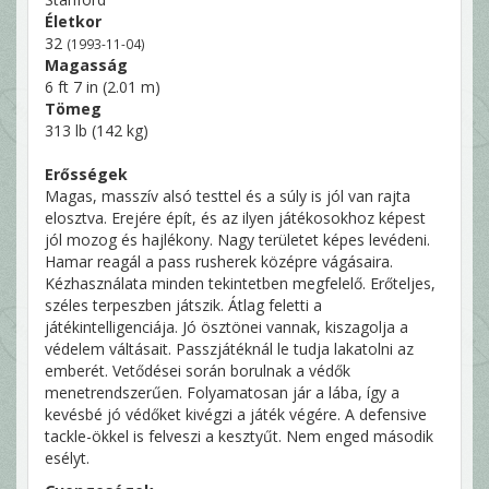
Életkor
32
(1993-11-04)
Magasság
6 ft 7 in (2.01 m)
Tömeg
313 lb (142 kg)
Erősségek
Magas, masszív alsó testtel és a súly is jól van rajta
elosztva. Erejére épít, és az ilyen játékosokhoz képest
jól mozog és hajlékony. Nagy területet képes levédeni.
Hamar reagál a pass rusherek középre vágásaira.
Kézhasználata minden tekintetben megfelelő. Erőteljes,
széles terpeszben játszik. Átlag feletti a
játékintelligenciája. Jó ösztönei vannak, kiszagolja a
védelem váltásait. Passzjátéknál le tudja lakatolni az
emberét. Vetődései során borulnak a védők
menetrendszerűen. Folyamatosan jár a lába, így a
kevésbé jó védőket kivégzi a játék végére. A defensive
tackle-ökkel is felveszi a kesztyűt. Nem enged második
esélyt.