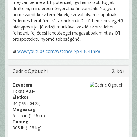
megvan benne a LT potenciál, így hamarabb fogják
draftolni, mint eredményei alapján várnánk. Nagyon
nem számít kész terméknek, szóval olyan csapatnak
érdemes beruházni rá, akinek már 2. körben sincs égető
hiányposztja. Jó edzői munkával kezdő szintre lehet
felhozni, fejlődési lehetőségei magasabbak mint az OT
prospectek túlnyomó többségénél.
www.youtube.com/watch?v=xp7iB641hP8
Cedric Ogbuehi
2. kör
Egyetem
Texas A&M
Életkor
34
(1992-04-25)
Magasság
6 ft 5 in (1.96 m)
Tömeg
305 lb (138 kg)