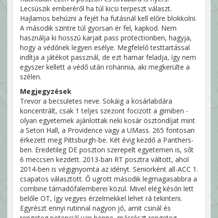
Lecsúszik emberéről ha túl kicsi terpeszt választ.
Hajlamos behúzni a fejét ha futásnál kell előre blokkolni.
A második szintre túl gyorsan ér fel, kapkod. Nem
használja ki hosszú karjait pass protectionben, hagyja,
hogy a védőnek legyen esélye. Megfelelő testtartással
indítja a játékot passznál, de ezt hamar feladja, így nem
egyszer kellett a védő után rohannia, aki megkerülte a
szélen.
Megjegyzések
Trevor a becsületes neve. Sokáig a kosárlabdára
koncentrált, csak 1 teljes szezont focizott a gimiben -
olyan egyetemek ajánlottak neki kosár ösztöndíjat mint
a Seton Hall, a Providence vagy a UMass. 265 fontosan
érkezett meg Pittsburgh-be. Két évig kezdő a Panthers-
ben. Eredetileg DE poszton szerepelt egyetemen is, sőt
6 meccsen kezdett. 2013-ban RT posztra váltott, ahol
2014-ben is végignyomta az idényt. Seniorként all-ACC 1.
csapatos választott. Ő ugrott második legmagasabbra a
combine támadófalemberei közül. Mivel elég későn lett
belőle OT, így vegyes érzelmekkel lehet rá tekinteni.
Egyrészt ennyi rutinnal nagyon jó, amit csinál és
rengeteg potenciál van benne, másrészt rengeteg