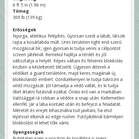
6 ft 5 in (1.96 m)
Tömeg
309 lb (139 kg)
Erősségek
Nyurga, atletikus felépítés. Gyorsan szedi a lábát, látszik
rajta a kosárlabda múlt. Üres területen tight end-szerű
mozgással bír, igen gyorsan ki tudja venni a célpontot
screen játéknál. Remekül hajlítja a térdét és jól
változtatja a helyét. Képes váltani és felvenni blokkolás
közben a késleltetett blitzelőt. Ügyesen áttereli a
védőket a guard területére, majd keres magának új
blokkolandó embert. Gördülékenyen le tudja tükrözni a
védő mozgását. Jól támadja a védő vállát, és ki tudja
őket iktatni futásnál ezáltal. Óriási erő van a markában.
Valósággal rá robban a védőre a snap után. Kellemetlen
ellenfél. Jár a lába kontakt után és befejezi a feladatát.
Méretét és erejét kihasználva tud javítani, ha első
lépéssel elkerüli az edge rusher. Futójátéknál bármilyen
blokkolást el lehet tőle várni.
Gyengeségek
Rutintalan ezen a poszton és továbbra is nyers.