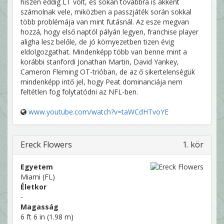
hiszen eddig LT volt, és sokan továbbra is akként
számolnak vele, miközben a passzjáték során sokkal
több problémája van mint futásnál. Az esze megvan
hozzá, hogy első naptól pályán legyen, franchise player
aligha lesz belőle, de jó környezetben tizen évig
eldolgozgathat. Mindenképp több van benne mint a
korábbi stanfordi Jonathan Martin, David Yankey,
Cameron Fleming OT-trióban, de az ő sikertelenségük
mindenképp intő jel, hogy Peat dominanciája nem
feltétlen fog folytatódni az NFL-ben.
www.youtube.com/watch?v=taWCdHTvoYE
Ereck Flowers
1. kör
Egyetem
Miami (FL)
Életkor
-
Magasság
6 ft 6 in (1.98 m)