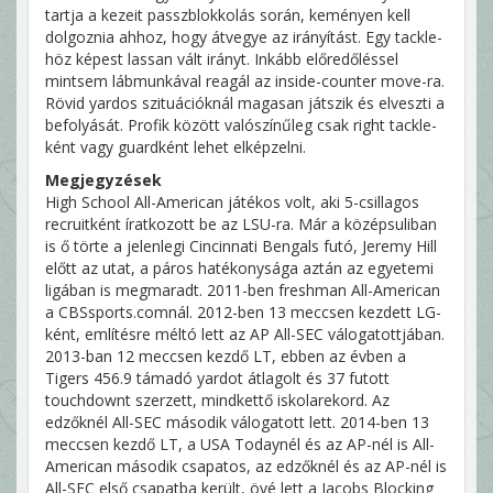
tartja a kezeit passzblokkolás során, keményen kell
dolgoznia ahhoz, hogy átvegye az irányítást. Egy tackle-
höz képest lassan vált irányt. Inkább előredőléssel
mintsem lábmunkával reagál az inside-counter move-ra.
Rövid yardos szituációknál magasan játszik és elveszti a
befolyását. Profik között valószínűleg csak right tackle-
ként vagy guardként lehet elképzelni.
Megjegyzések
High School All-American játékos volt, aki 5-csillagos
recruitként íratkozott be az LSU-ra. Már a középsuliban
is ő törte a jelenlegi Cincinnati Bengals futó, Jeremy Hill
előtt az utat, a páros hatékonysága aztán az egyetemi
ligában is megmaradt. 2011-ben freshman All-American
a CBSsports.comnál. 2012-ben 13 meccsen kezdett LG-
ként, említésre méltó lett az AP All-SEC válogatottjában.
2013-ban 12 meccsen kezdő LT, ebben az évben a
Tigers 456.9 támadó yardot átlagolt és 37 futott
touchdownt szerzett, mindkettő iskolarekord. Az
edzőknél All-SEC második válogatott lett. 2014-ben 13
meccsen kezdő LT, a USA Todaynél és az AP-nél is All-
American második csapatos, az edzőknél és az AP-nél is
All-SEC első csapatba került, övé lett a Jacobs Blocking