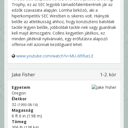
Trophy, ez az SEC legjobb támadófalemberének jár az
edzők szavazata alapján. Lomha birkózó, aki a
hiperkompetitív SEC Westben is sikeres volt. Hiányzik
belőle az atletikusság ahhoz, hogy konzisztens baloldali
tackle legyen belőle, jobboldali tackle-nek vagy guardnak
kell majd átmozgatni. Collins kegyetlen játékos, ez
minden játéknál nyilvánvaló, egy erőfutásra alapozó
offense-nél azonnali kezdőguard lehet.
www.youtube.com/watch?v=MU-6l9fueLE
Jake Fisher
1-2. kör
Egyetem
Oregon
Életkor
32
(1993-08-16)
Magasság
6 ft 6 in (1.98 m)
Tömeg
306 lb (138 kg)