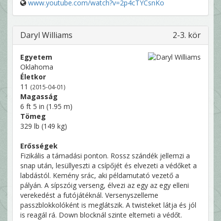
www.youtube.com/watch?v=2p4cTYCsnKo
Daryl Williams
2-3. kör
Egyetem
Oklahoma
Életkor
11
(2015-04-01)
Magasság
6 ft 5 in (1.95 m)
Tömeg
329 lb (149 kg)
Erősségek
Fizikális a támadási ponton. Rossz szándék jellemzi a
snap után, lesüllyeszti a csípőjét és elvezeti a védőket a
labdástól. Kemény srác, aki példamutató vezető a
pályán. A sípszóig verseng, élvezi az egy az egy elleni
verekedést a futójátéknál. Versenyszelleme
passzblokkolóként is meglátszik. A twisteket látja és jól
is reagál rá. Down blocknál szinte eltemeti a védőt.