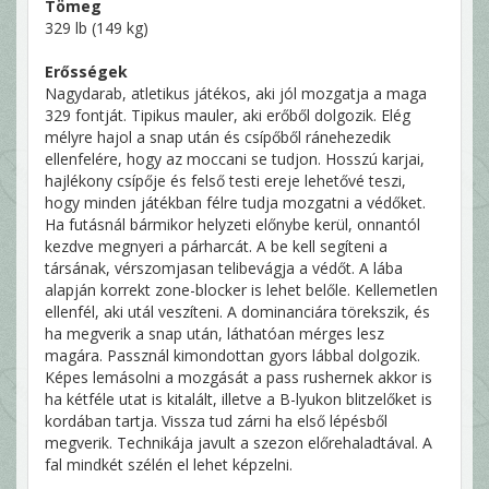
Tömeg
329 lb (149 kg)
Erősségek
Nagydarab, atletikus játékos, aki jól mozgatja a maga
329 fontját. Tipikus mauler, aki erőből dolgozik. Elég
mélyre hajol a snap után és csípőből ránehezedik
ellenfelére, hogy az moccani se tudjon. Hosszú karjai,
hajlékony csípője és felső testi ereje lehetővé teszi,
hogy minden játékban félre tudja mozgatni a védőket.
Ha futásnál bármikor helyzeti előnybe kerül, onnantól
kezdve megnyeri a párharcát. A be kell segíteni a
társának, vérszomjasan telibevágja a védőt. A lába
alapján korrekt zone-blocker is lehet belőle. Kellemetlen
ellenfél, aki utál veszíteni. A dominanciára törekszik, és
ha megverik a snap után, láthatóan mérges lesz
magára. Passznál kimondottan gyors lábbal dolgozik.
Képes lemásolni a mozgását a pass rushernek akkor is
ha kétféle utat is kitalált, illetve a B-lyukon blitzelőket is
kordában tartja. Vissza tud zárni ha első lépésből
megverik. Technikája javult a szezon előrehaladtával. A
fal mindkét szélén el lehet képzelni.