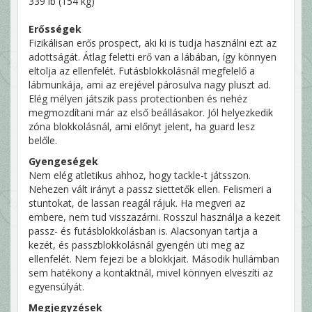
339 lb (154 kg)
Erősségek
Fizikálisan erős prospect, aki ki is tudja használni ezt az
adottságát. Átlag feletti erő van a lábában, így könnyen
eltolja az ellenfelét. Futásblokkolásnál megfelelő a
lábmunkája, ami az erejével párosulva nagy pluszt ad.
Elég mélyen játszik pass protectionben és nehéz
megmozdítani már az első beállásakor. Jól helyezkedik
zóna blokkolásnál, ami előnyt jelent, ha guard lesz
belőle.
Gyengeségek
Nem elég atletikus ahhoz, hogy tackle-t játsszon.
Nehezen vált irányt a passz siettetők ellen. Felismeri a
stuntokat, de lassan reagál rájuk. Ha megveri az
embere, nem tud visszazárni. Rosszul használja a kezeit
passz- és futásblokkolásban is. Alacsonyan tartja a
kezét, és passzblokkolásnál gyengén üti meg az
ellenfelét. Nem fejezi be a blokkjait. Második hullámban
sem hatékony a kontaktnál, mivel könnyen elveszíti az
egyensúlyát.
Megjegyzések