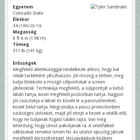
Egyetem
Colorado State
Életkor
34
(1992-03-10)
Magasság
6 ft 6 in (1.98 m)
Tömeg
311 lb (141 kg)
Erősségek
Megfelelő atletikusággal rendelkezik ahhoz, hogy bal
oldali tackleként játszhasson. Jól mozog a térben, meg
tudja blokkolni a mozgó célpontokat a screen
játékoknál. Technikája megfelelő, a súlypontját a belső
lábán tartja, kezei megfelelő pozícióban tartja. Nagyon
jól csúsztatja a lábait és követi le a passrushereket,
kezeit belül tartja. Megcsinálja a passz protectionben
szükséges ütéseket, majd jól elrejti a kezeit a védők elől,
hogy ne tudjanak fogást találni rajta. Van még
lehetőség, hogy izmot pakoljanak rá. A védőfalbeli
váltásokat remekül ismeri fel. Az utolsó sípszóig játszik
megfelelő dörzsöltséggel. Visszavágások közbeni