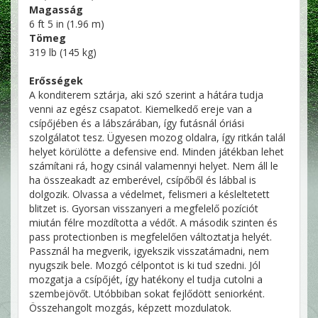
Magasság
6 ft 5 in (1.96 m)
Tömeg
319 lb (145 kg)
Erősségek
A konditerem sztárja, aki szó szerint a hátára tudja
venni az egész csapatot. Kiemelkedő ereje van a
csípőjében és a lábszárában, így futásnál óriási
szolgálatot tesz. Ügyesen mozog oldalra, így ritkán talál
helyet körülötte a defensive end. Minden játékban lehet
számítani rá, hogy csinál valamennyi helyet. Nem áll le
ha összeakadt az emberével, csípőből és lábbal is
dolgozik. Olvassa a védelmet, felismeri a késleltetett
blitzet is. Gyorsan visszanyeri a megfelelő pozíciót
miután félre mozdította a védőt. A második szinten és
pass protectionben is megfelelően változtatja helyét.
Passznál ha megverik, igyekszik visszatámadni, nem
nyugszik bele. Mozgó célpontot is ki tud szedni. Jól
mozgatja a csípőjét, így hatékony el tudja cutolni a
szembejövőt. Utóbbiban sokat fejlődött seniorként.
Összehangolt mozgás, képzett mozdulatok.