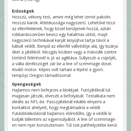
Erősségek
Hosszú, vékony test, amire még lehet izmot pakolni.
Hosszú karok. Atletikussága nagyszerű. Lehetővé teszi
az ellenfeleknek, hogy közel kerüljenek hozzá, aztán
robbanásszerűen bevisz egy hatalmas ütést, majd
nagyszerű technikával karját kinyújtva tartja távol a
kábult védőt. Benyúl az ellenfél vállvédője alá, így kizárja
őket a játékból. Mozgás közben vagy a második szintre
történő felérésnél is jó az agilitása. Süllyeszti a csípőjét,
a válla derékszöget zár be a line of scrimmage-dzsel.
Kiváló motor. Képes volt tartani a lépést a gyors
tempójú Oregon támadósorral.
Gyengeségek
Hajlamos nem befejezni a blokkjait. Futójátéknál túl
magasan játszik, elveszti a befolyását. Testalkata nem
ideális az NFL-be. Passzjátéknál inkább elnyerni a
kontaktot ahelyett, hogy megtámadná a védőt.
Futásblokkolásnál hajlamos előredőlni, így a védők ki
tudják billenteni az egyensúlyából. A line of scrimmage-
en nem nyer konzisztensen. Túl sok patthelyzetbe kerül.