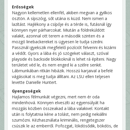
Erősségek
Nagyon kellemetlen ellenfél, akiben megvan a gyilkos
ösztön. A sípszóig, sőt utána is küzd. Nem ismeri a
lazítást. Hajlékony a csípője és a térde is, futásnál így
könnyen nyer párharcokat. Miután a földreküldött
valakit, azonnal ott terem a második szinten és a
mozgó linebackereket is ügyesen le tudja szedni.
Passznál igyekszik megfelelő pozíciót felvenni és kizárni
a védőt. Gyors a lába és jó szögeket választ, szóval
playside és backside blokkoknál is lehet rá építeni. Nagy
területet véd le, és nem enged ki a szélre senkit.
Lábmunkában ritkán hibázik. Hosszú karjaival a befelé
vágásokat is meg tudja állítani. Az LSU ellen teljesen
levette Danielle Huntert.
Gyengeségek
Hajlamos félmunkát végezni, mert nem ér oda
mindenhová. Könnyen elveszíti az egyensúlyát ha
mozgás közben összeakad a lába valakivel. Kontakt
után is folytatnia kéne a tolást, nem pedig nekiállni
szumózni. Kézhasználata kriminális, rengetegszer
csúszik le az emberről. Pofozgat, lökdösődik, bökdös, de