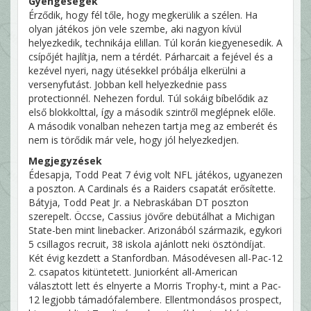
Gyengeségek
Érződik, hogy fél tőle, hogy megkerülik a szélen. Ha
olyan játékos jön vele szembe, aki nagyon kívül
helyezkedik, technikája elillan. Túl korán kiegyenesedik. A
csípőjét hajlítja, nem a térdét. Párharcait a fejével és a
kezével nyeri, nagy ütésekkel próbálja elkerülni a
versenyfutást. Jobban kell helyezkednie pass
protectionnél. Nehezen fordul. Túl sokáig bíbelődik az
első blokkolttal, így a második szintről meglépnek előle.
A második vonalban nehezen tartja meg az emberét és
nem is törődik már vele, hogy jól helyezkedjen.
Megjegyzések
Édesapja, Todd Peat 7 évig volt NFL játékos, ugyanezen
a poszton. A Cardinals és a Raiders csapatát erősítette.
Bátyja, Todd Peat Jr. a Nebraskában DT poszton
szerepelt. Öccse, Cassius jövőre debütálhat a Michigan
State-ben mint linebacker. Arizonából származik, egykori
5 csillagos recruit, 38 iskola ajánlott neki ösztöndíjat.
Két évig kezdett a Stanfordban. Másodévesen all-Pac-12
2. csapatos kitüntetett. Juniorként all-American
választott lett és elnyerte a Morris Trophy-t, mint a Pac-
12 legjobb támadófalembere. Ellentmondásos prospect,