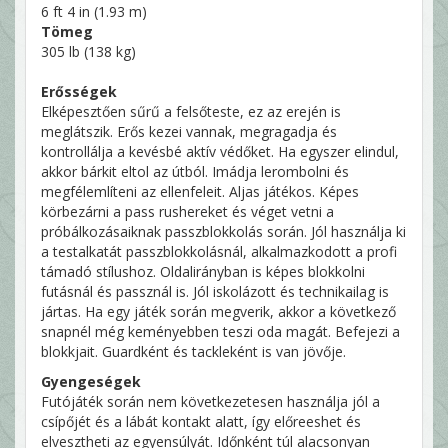
6 ft 4 in (1.93 m)
Tömeg
305 lb (138 kg)
Erősségek
Elképesztően sűrű a felsőteste, ez az erején is
meglátszik. Erős kezei vannak, megragadja és
kontrollálja a kevésbé aktív védőket. Ha egyszer elindul,
akkor bárkit eltol az útból. Imádja lerombolni és
megfélemlíteni az ellenfeleit. Aljas játékos. Képes
körbezárni a pass rushereket és véget vetni a
próbálkozásaiknak passzblokkolás során. Jól használja ki
a testalkatát passzblokkolásnál, alkalmazkodott a profi
támadó stílushoz. Oldalirányban is képes blokkolni
futásnál és passznál is. Jól iskolázott és technikailag is
jártas. Ha egy játék során megverik, akkor a következő
snapnél még keményebben teszi oda magát. Befejezi a
blokkjait. Guardként és tackleként is van jövője.
Gyengeségek
Futójáték során nem következetesen használja jól a
csípőjét és a lábát kontakt alatt, így előreeshet és
elvesztheti az egyensúlyát. Időnként túl alacsonyan