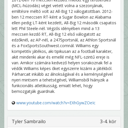
(MCL-húzodás) véget vetett volna a szezonjának,
említésre méltó volt az All-Big 12 válogatottban. 2012-
ben 12 meccsen RT-ként a Sugar Bowlon az Alabama
ellen pedig LT-ként kezdett, All-Big 12 második csapatos
lett Phil Steele-nél. Végzős idényében mind a 13
meccsen kezdő RT, All-Big 12 első válogatott az
edzőknél, az AP-nél, a 247Sportsnál, az Athlon Sportsnál
és a FoxSportsSouthwest.comnál. Williams egy
kompetitív játékos, aki tipikusan az a football karakter,
akit mindenki akar és emellé még NFL-szintű ereje is
van. Amikor számára kedvező helyen sorakoznak fel a
védők Williams képes őket egyszerre kizárni a játékból.
Párharcait inkább az álnokságával és a keménységével
nyeri mintsem a tehetségével, Williamsből hiányzik a
funkcionális atletikusság, emiatt lehet, hogy
bemozgatják guardnak.
www.youtube.com/watch?v=EXhGywZOeIc
Tyler Sambrailo
3-4. kör