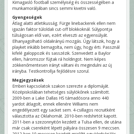
Kimagasló football személyiség és összességében a
munkamoráljában sincs semmi kivetni való.
Gyengeségek
Átlag alatti atletikusság. Fürge linebackerek ellen nem
igazán faktor túloldali cut-off blokkoknál. Súlypontja
túlságosan elől van, ezért elveszti az egyensúlyát.
Elhanyagolható oldalirányú mozgás. Úgy látszik, hogy a
playket inkább bemagolta, nem úgy, hogy érti. Passznál
kifelé galoppozik és sasszézik. Szenvedett a Baylor
ellen, háromszor fújtak rá holdingot. Nem képes
zökkenőmentesen irányt váltani és megindulni az új
irányba. Testkontrollja fejlődésre szorul.
Megjegyzések
Emberi kapcsolatok szakon szerezte a diplomáját.
Középiskolában tehetséges súlylökőnek számított.
2009-ben a Lake Dallas HS támadósora anno 440
yardot átlagolt, ennek ellenére Williams nem
engedélyezett egy sacket sem. 4-csillagos recruitként
választotta az Oklahomát. 2010-ben redshirtöt kapott.
2011-ben a szezonnyitón kezdett a Tulsa ellen, de utána
már csak csereként lépett pályára összesen 9 meccsen.
2012-ben 10 meccsen kezdett mielőtt egy térdsérülés