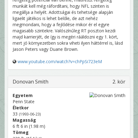
munkát kell még ráfordítani, hogy NFL szinten is
megállja a helyét. Adottságai és tehetsége alapján
ligaelit játékos is lehet belőle, de azt nehéz
megmondani, hogy a fejlődése mikor ér el egyre
magasabb szintekre. Valószínűleg RT poszton kezdi
majd karrierjét, de így is megéri rááldozni egy 1. kört,
mert jó környezetben sokra viheti ilyen háttérrel is, lásd
Jason Peters vagy Duane Brown.
www.youtube.com/watch?v=chPpSi723eM
Donovan Smith
2. kör
Egyetem
Penn State
Életkor
33
(1993-06-23)
Magasság
6 ft 6 in (1.98 m)
Tömeg