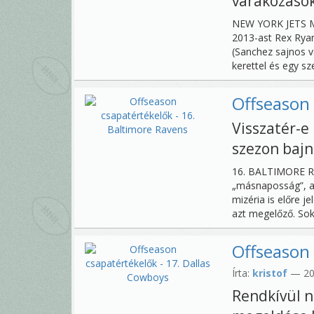
várakozáso
NEW YORK JETS Mér
2013-ast Rex Ryan
(Sanchez sajnos v
kerettel és egy sz
Offseason 
Visszatér-
szezon baj
16. BALTIMORE RA
„másnaposság”, a 
mizéria is előre j
azt megelőző. Soka
Offseason 
Írta:
kristof
— 201
Rendkívül n