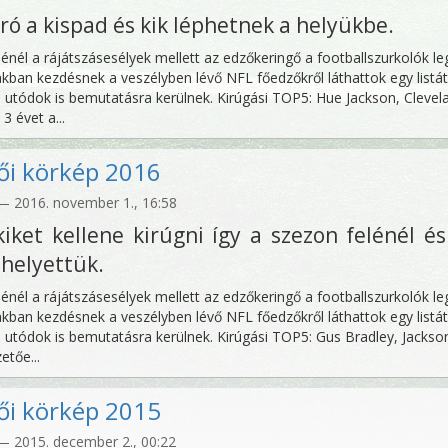
rró a kispad és kik léphetnek a helyükbe.
énél a rájátszásesélyek mellett az edzőkeringő a footballszurkolók l
akban kezdésnek a veszélyben lévő NFL főedzőkről láthattok egy listát
s utódok is bemutatásra kerülnek. Kirúgási TOP5: Hue Jackson, Clevel
3 évet a...
ői körkép 2016
 2016. november 1., 16:58
iket kellene kirúgni így a szezon felénél és
helyettük.
énél a rájátszásesélyek mellett az edzőkeringő a footballszurkolók l
akban kezdésnek a veszélyben lévő NFL főedzőkről láthattok egy listát
s utódok is bemutatásra kerülnek. Kirúgási TOP5: Gus Bradley, Jackson
etőe...
ői körkép 2015
 2015. december 2., 00:22