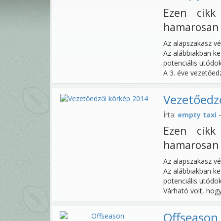
Ezen cikk
hamarosan 
Az alapszakasz vé
Az alábbiakban ke
potenciális utódok
A 3. éve vezetőedz
Vezetőedz
Írta:
empty taxi
—
Ezen cikk
hamarosan 
Az alapszakasz vé
Az alábbiakban ke
potenciális utódo
Várható volt, hogy 
Offseason 