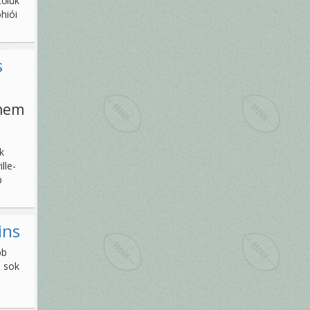
tőlük
hiói
s
 nem
k
lle-
b
ins
bb
s sok