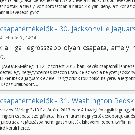
jes fellángolása, de ezt leszámítva a clevelandiek az utóbbi években 
 hozták: a tavalyi volt sorozatban a hatodik olyan idény, amikor az o
annál kevesebb győz...
csapatértékelők - 30. Jacksonville Jaguar
 február 8., 04:34
k a liga legrosszabb olyan csapata, amely
t.
 JAGUARSMérleg: 4-12 Ez történt 2013-ban: Kevés csapatnál lennéne
gedettek egy négygyőzelmes szezon után, de ez volt a helyzet Jacksonvi
l kerültek a Jaguárok év eleji rangsorunk tökutolsó helyére, a legtöb
káosz uralkodott,...
csapatértékelők - 31. Washington Redsk
dskins Mérleg: 3-13 Ez történt 2013-ban: A tavalyi év egyik legnagyo
ington csapata szolgáltatta, hisz miután megnyerték csoportjukat é
jutottak a rájátszásba nem igazán tudták kiheverni Robert Griffin III
tó körüli herce...