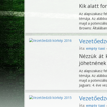
Kik alatt fo
Az alapszakasz fel
témája. Az alábbi
majd a potenciáli
Browns: Általában 
Vezetőedz
Írta:
empty taxi
—
Nézzük át k
jöhetnének 
Az alapszakasz fel
témája. Az alábbi
majd a potenciáli
Jaguars: 4. éve vez
Vezetőedz
Írta:
empty taxi
—