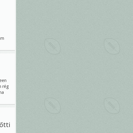
nem
reen
n rég
ána
tti