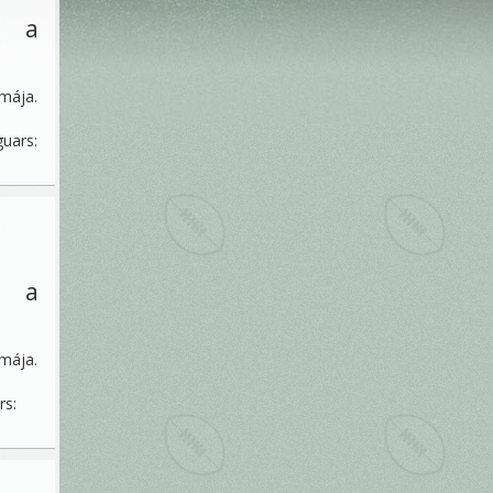
i a
émája.
guars:
i a
émája.
rs: