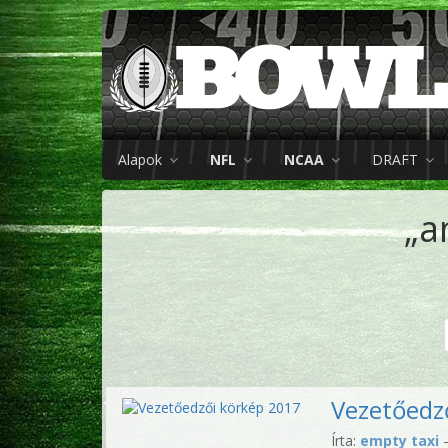
Alapok
NFL
NCAA
DRAFT
„a
Vezetőedz
Írta:
empty taxi
—