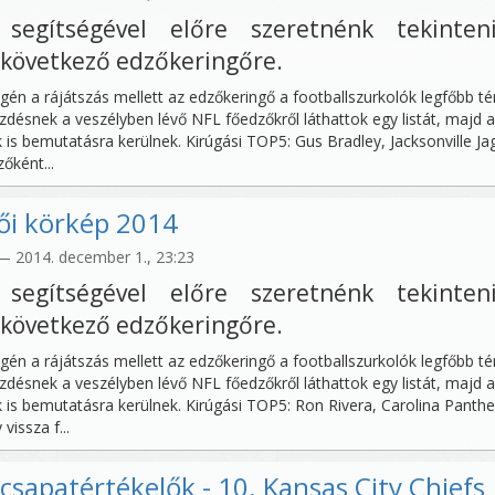
 segítségével előre szeretnénk tekinten
következő edzőkeringőre.
gén a rájátszás mellett az edzőkeringő a footballszurkolók legfőbb t
zdésnek a veszélyben lévő NFL főedzőkről láthattok egy listát, majd a
 is bemutatásra kerülnek. Kirúgási TOP5: Gus Bradley, Jacksonville Ja
őként...
ői körkép 2014
 2014. december 1., 23:23
 segítségével előre szeretnénk tekinten
következő edzőkeringőre.
gén a rájátszás mellett az edzőkeringő a footballszurkolók legfőbb t
zdésnek a veszélyben lévő NFL főedzőkről láthattok egy listát, majd a
k is bemutatásra kerülnek. Kirúgási TOP5: Ron Rivera, Carolina Panthe
vissza f...
csapatértékelők - 10. Kansas City Chiefs