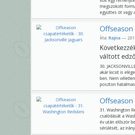
volt egy reménytel
megszokott formát
együttes öt vagy 
Offseason 
Írta:
Rajna
— 2014.
Következzé
váltott edző
30. JACKSONVILLE
akár kicsit is elé
ben. Nem véletlenü
poszton hatalmas 
Offseason 
31. Washington Re
csalódását a Wash
év után először be
sérülését, az irányí