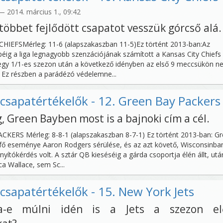
 2014. március 1., 09:42
gtöbbet fejlődött csapatot vesszük górcső alá.
CHIEFSMérleg: 11-6 (alapszakaszban 11-5)Ez történt 2013-ban:Az
éig a liga legnagyobb szenzációjának számított a Kansas City Chiefs
 egy 1/1-es szezon után a következő idényben az első 9 meccsükön 
. Ez részben a parádézó védelemne...
csapatértékelők - 12. Green Bay Packers
, Green Bayben most is a bajnoki cím a cél.
CKERS Mérleg: 8-8-1 (alapszakaszban 8-7-1) Ez történt 2013-ban: G
fő eseménye Aaron Rodgers sérülése, és az azt követő, Wisconsinba
nyítókérdés volt. A sztár QB kieséséig a gárda csoportja élén állt, ut
a Wallace, sem Sc...
csapatértékelők - 15. New York Jets
ja-e múlni idén is a Jets a szezon elő