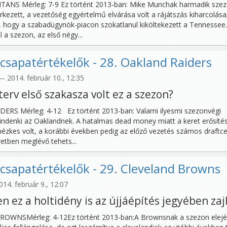
TANS Mérleg: 7-9 Ez történt 2013-ban: Mike Munchak harmadik szez
rkezett, a vezetőség egyértelmű elvárása volt a rájátszás kiharcolása
 hogy a szabadügynök-piacon szokatlanul kiköltekezett a Tennessee.
 a szezon, az első négy...
csapatértékelők - 28. Oakland Raiders
 2014. február 10., 12:35
terv első szakasza volt ez a szezon?
ERS Mérleg: 4-12 Ez történt 2013-ban: Valami ilyesmi szezonvégi
indenki az Oaklandnek. A hatalmas dead money miatt a keret erősíté
zkes volt, a korábbi években pedig az előző vezetés számos draftcet
eretben meglévő tehets...
csapatértékelők - 29. Cleveland Browns
14. február 9., 12:07
 ez a holtidény is az újjáépítés jegyében zajl
OWNSMérleg: 4-12Ez történt 2013-ban:A Brownsnak a szezon elej