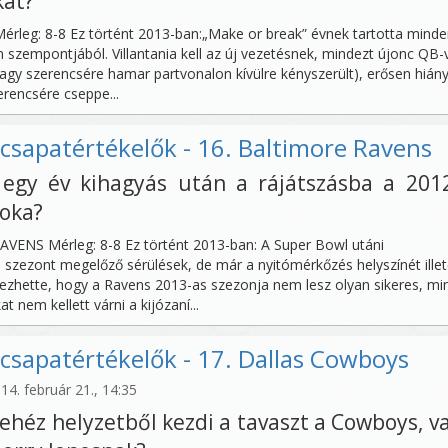
kat?
leg: 8-8 Ez történt 2013-ban:„Make or break” évnek tartotta minde
 szempontjából. Villantania kell az új vezetésnek, mindezt újonc QB-
agy szerencsére hamar partvonalon kívülre kényszerült), erősen hián
erencsére cseppe...
csapatértékelők - 16. Baltimore Ravens
e egy év kihagyás után a rájátszásba a 201
noka?
VENS Mérleg: 8-8 Ez történt 2013-ban: A Super Bowl utáni
szezont megelőző sérülések, de már a nyitómérkőzés helyszínét ille
elezhette, hogy a Ravens 2013-as szezonja nem lesz olyan sikeres, mi
t nem kellett várni a kijózaní...
csapatértékelők - 17. Dallas Cowboys
4. február 21., 14:35
ehéz helyzetből kezdi a tavaszt a Cowboys, v