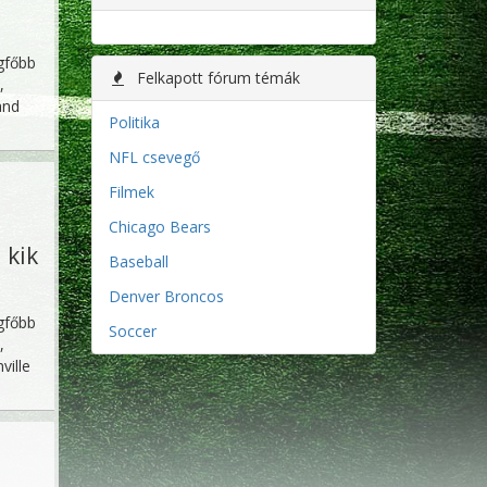
egfőbb
Felkapott fórum témák
,
and
Politika
NFL csevegő
Filmek
Chicago Bears
 kik
Baseball
Denver Broncos
egfőbb
Soccer
,
ville