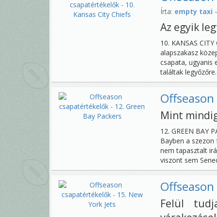
Írta:
empty taxi
—
Az egyik le
10. KANSAS CITY 
alapszakasz közep
csapata, ugyanis
találtak legyőzőre
Offseason 
Mint mindig
12. GREEN BAY PA
Bayben a szezon 
nem tapasztalt irá
viszont sem Senec
Offseason 
Felül tud