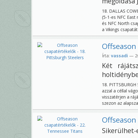
megoldása J
18. DALLAS COWBO
(5-1-es NFC East 
és NFC North csap
a Vikings csapatát 
Offseason 
Írta:
vassadi
— 20
Két ráját
holtidénybe
18. PITTSBURGH S
azzal a céllal vág
visszatérjen a rá
szezon az alapszak
Offseason 
Sikerülhet-