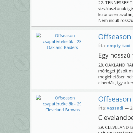
22. TENNESSEE TI
vízválasztónak ígé
különösen azután,
Nem indult rosszul
Offseason 
Írta:
empty taxi
—
Egy hosszú 
28. OAKLAND RAID
mérleget jósolt m
meglehetősen nehé
elherdált, így a k
Offseason 
Írta:
vassadi
— 20
Clevelandben
29. CLEVELAND BR