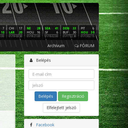
7
CHI
17
NE
28
SEA
41
DEN
33
PIT
6
NE
16
PHI
10
LAR
20
HOU
16
SF
6
BUF
30
HOU
30
LAC
3
SF
1:00
01/19 00:30
01/18 21:00
01/18 02:00
01/17 22:30
01/13 02:15
01/12 02:00
01/11 22:
Archívum
FÓRUM
Belépés
Regisztráció
Elfelejtett jelszó
Facebook