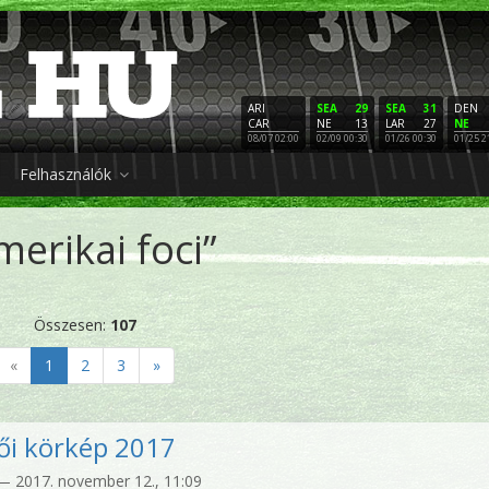
ARI
SEA
29
SEA
31
DEN
CAR
NE
13
LAR
27
NE
08/07 02:00
02/09 00:30
01/26 00:30
01/25 2
Felhasználók
merikai foci”
Összesen:
107
«
1
2
3
»
ői körkép 2017
 2017. november 12., 11:09