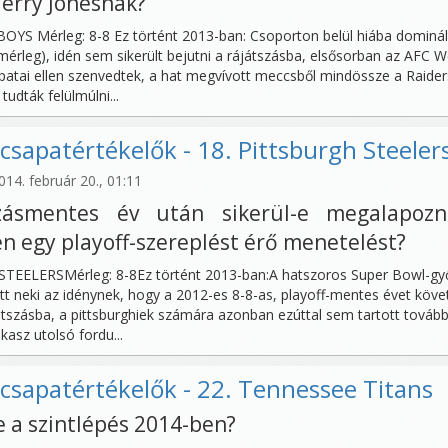
erry Jonesnak?
YS Mérleg: 8-8 Ez történt 2013-ban: Csoporton belül hiába dominál
mérleg), idén sem sikerült bejutni a rájátszásba, elsősorban az AFC W
atai ellen szenvedtek, a hat megvívott meccsből mindössze a Raider
tudták felülmúlni...
csapatértékelők - 18. Pittsburgh Steeler
14. február 20., 01:11
szásmentes év után sikerül-e megalapozn
n egy playoff-szereplést érő menetelést?
TEELERSMérleg: 8-8Ez történt 2013-ban:A hatszoros Super Bowl-gy
ott neki az idénynek, hogy a 2012-es 8-8-as, playoff-mentes évet köv
játszásba, a pittsburghiek számára azonban ezúttal sem tartott tovább
asz utolsó fordu...
csapatértékelők - 22. Tennessee Titans
e a szintlépés 2014-ben?