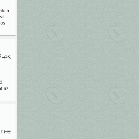
nki a
val
yos
2-es
tő
nt az
an-e