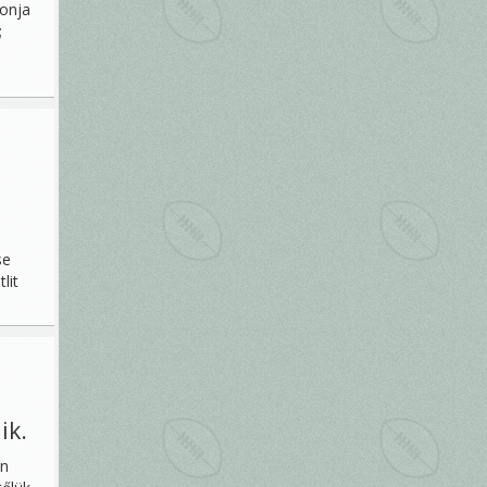
onja
;
se
lit
ik.
én