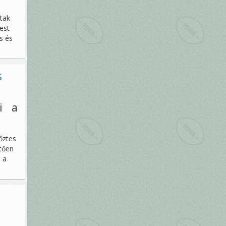
tak
est
s és
s
i a
őztes
etően
 a