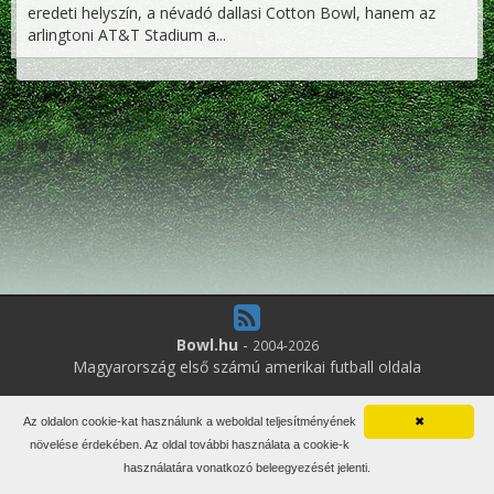
eredeti helyszín, a névadó dallasi Cotton Bowl, hanem az
arlingtoni AT&T Stadium a...
Bowl.hu
-
2004-2026
Magyarország első számú amerikai futball oldala
12
online felhasználó
Az oldalon cookie-kat használunk a weboldal teljesítményének
✖
Minden jog fenntartva. Írott anyagok újraközlése csak a szerző
növelése érdekében. Az oldal további használata a cookie-k
engedélyével.
használatára vonatkozó beleegyezését jelenti.
Impresszum