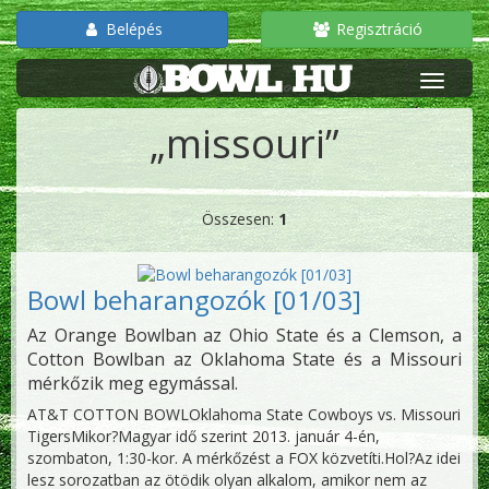
Belépés
Regisztráció
„missouri”
Összesen:
1
Bowl beharangozók [01/03]
Az Orange Bowlban az Ohio State és a Clemson, a
Cotton Bowlban az Oklahoma State és a Missouri
mérkőzik meg egymással.
AT&T COTTON BOWLOklahoma State Cowboys vs. Missouri
TigersMikor?Magyar idő szerint 2013. január 4-én,
szombaton, 1:30-kor. A mérkőzést a FOX közvetíti.Hol?Az idei
lesz sorozatban az ötödik olyan alkalom, amikor nem az