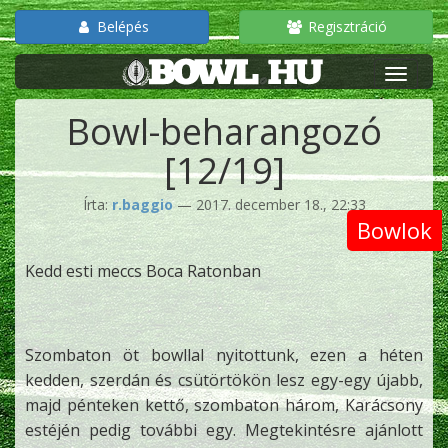
Belépés
Regisztráció
Bowl-beharangozó
[12/19]
Írta:
r.baggio
— 2017. december 18., 22:33
Bowlok
Kedd esti meccs Boca Ratonban
Szombaton öt bowllal nyitottunk, ezen a héten
kedden, szerdán és csütörtökön lesz egy-egy újabb,
majd pénteken kettő, szombaton három, Karácsony
estéjén pedig további egy. Megtekintésre ajánlott