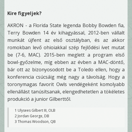
Kire figyeljek?
AKRON - a Florida State legenda Bobby Bowden fia,
Terry Bowden 14 év kihagyással, 2012-ben vállalt
munkát újfent az első osztályban, és az akkor
romokban levő ohioiakkal szép fejlődési ívet mutat
be (7-6, MAC). 2015-ben meglett a program első
bowl-győzelme, míg ebben az évben a MAC-döntő,
bár ott az bizonyosodott be a Toledo ellen, hogy a
konferencia csúcsáig még nagy a távolság. Hogy a
toronymagas favorit Owls vendégeként komolyabb
ellenállást tanúsítsanak, elengedhetetlen a tökéletes
produkció a junior Gilberttől.
1 Ulysees Gilbert III, OLB
2 Jordan George, DB
3 Thomas Woodson, QB