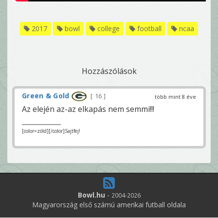
2017
bowl
college
football
ncaa
Hozzászólások
Green & Gold
16
több mint 8 éve
Az elején az-az elkapás nem semmi!!!
[color=zöld][/color]Sajtfej!
Bowl.hu
-
2004-2026
Magyarország első számú amerikai futball oldala