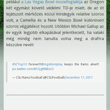
például
a Las Vegas Bowl összefoglalója
az Oregon
két egymást követő védelmi TD-je miatt, de az öt
lejátszott mérkőzés közül mindegyik relatíve szoros
volt, a Camellia és a New Mexico Bowl különösen
szoros végjátékot hozott. Utóbbin Michael Gallup az
év egyik legjobb elkapásával jelentkezett, ha valaki
még mindig nem tanulta volna meg a draftra
készülve nevét:
#SCTop10
forever!!!
@mg4dontplay
keeps the Rams alive!!!
pic.twitter.com/M1QgRMBscO
— CSU Rams Football (@CSUFootball)
December 17, 2017