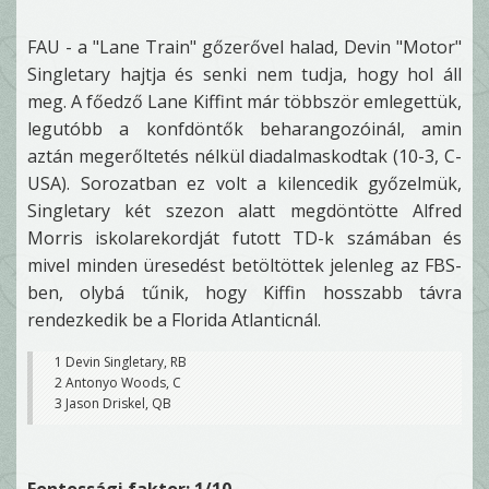
FAU - a "Lane Train" gőzerővel halad, Devin "Motor"
Singletary hajtja és senki nem tudja, hogy hol áll
meg. A főedző Lane Kiffint már többször emlegettük,
legutóbb a konfdöntők beharangozóinál, amin
aztán megerőltetés nélkül diadalmaskodtak (10-3, C-
USA). Sorozatban ez volt a kilencedik győzelmük,
Singletary két szezon alatt megdöntötte Alfred
Morris iskolarekordját futott TD-k számában és
mivel minden üresedést betöltöttek jelenleg az FBS-
ben, olybá tűnik, hogy Kiffin hosszabb távra
rendezkedik be a Florida Atlanticnál.
1 Devin Singletary, RB
2 Antonyo Woods, C
3 Jason Driskel, QB
Fontossági faktor: 1/10