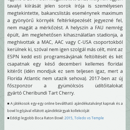
tavalyi kiírását jelen sorok írója is személyesen
megtekintette, bakancslistás eseménynek maximum
a gyönyörű környék feltérképezését jegyezné fel,
nem magát a mérkőzést. A helyszín a FAU nemrég
épült, ám meglehetősen kihasználatlan stadionja, a
meghívottak a MAC, AAC vagy C-USA csoportokból
kerülnek ki, szóval nem igen szolgál más célt, mint az
ESPN kedd esti programsávjának feltöltését és két
csapatnak egy késő decemberi kellemes floridai
kitérőt (idén mondjuk ez sem teljesen igaz, mert a
Florida Atlantic nem utazik sehova). 2017-ben az új
főszponzor a gyümölcsös üdítőitalokat
gyártó Cheribundi Tart Cherry.
■ A játékosok egy-egy online beváltható ajándékutalványt kapnak és a
bowl logójával ellátott ajándéktárgyak kollekcióját
■ Eddigi legjobb Boca Raton Bowl:
2015, Toledo vs Temple