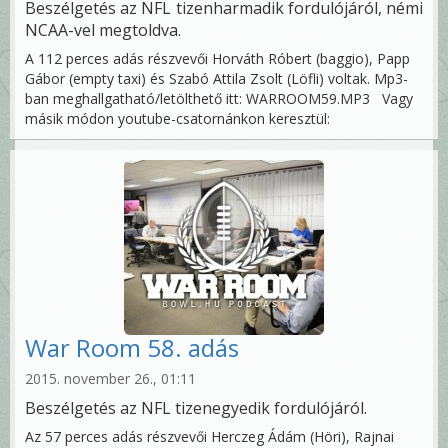
Beszélgetés az NFL tizenharmadik fordulójáról, némi
NCAA-vel megtoldva.
A 112 perces adás részvevői Horváth Róbert (baggio), Papp
Gábor (empty taxi) és Szabó Attila Zsolt (Löfli) voltak. Mp3-
ban meghallgatható/letölthető itt: WARROOM59.MP3 Vagy
másik módon youtube-csatornánkon keresztül:
War Room 58. adás
2015. november 26., 01:11
Beszélgetés az NFL tizenegyedik fordulójáról.
Az 57 perces adás részvevői Herczeg Ádám (Höri), Rajnai