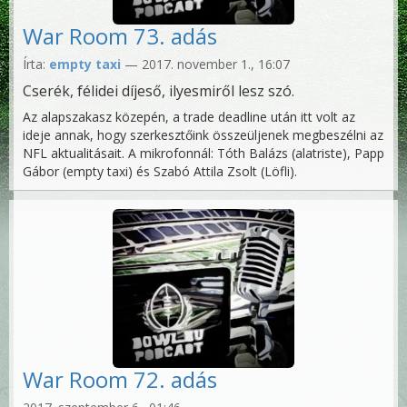
War Room 73. adás
Írta:
empty taxi
— 2017. november 1., 16:07
Cserék, félidei díjeső, ilyesmiről lesz szó.
Az alapszakasz közepén, a trade deadline után itt volt az
ideje annak, hogy szerkesztőink összeüljenek megbeszélni az
NFL aktualitásait. A mikrofonnál: Tóth Balázs (alatriste), Papp
Gábor (empty taxi) és Szabó Attila Zsolt (Löfli).
War Room 72. adás