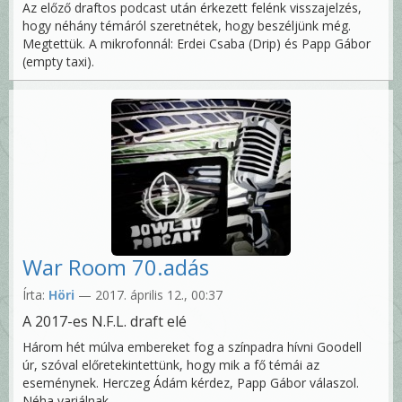
Az előző draftos podcast után érkezett felénk visszajelzés,
hogy néhány témáról szeretnétek, hogy beszéljünk még.
Megtettük. A mikrofonnál: Erdei Csaba (Drip) és Papp Gábor
(empty taxi).
War Room 70.adás
Írta:
Höri
— 2017. április 12., 00:37
A 2017-es N.F.L. draft elé
Három hét múlva embereket fog a színpadra hívni Goodell
úr, szóval előretekintettünk, hogy mik a fő témái az
eseménynek. Herczeg Ádám kérdez, Papp Gábor válaszol.
Néha variálnak.