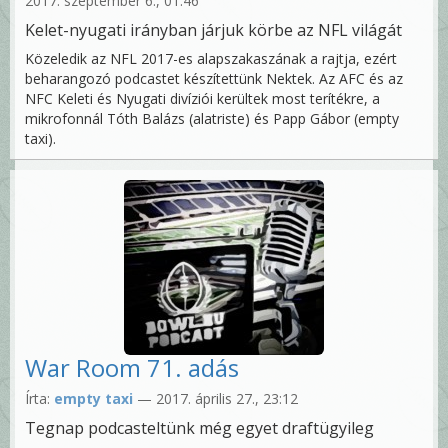
2017. szeptember 6., 01:46
Kelet-nyugati irányban járjuk körbe az NFL világát
Közeledik az NFL 2017-es alapszakaszának a rajtja, ezért
beharangozó podcastet készítettünk Nektek. Az AFC és az
NFC Keleti és Nyugati divíziói kerültek most terítékre, a
mikrofonnál Tóth Balázs (alatriste) és Papp Gábor (empty
taxi).
War Room 71. adás
Írta:
empty taxi
— 2017. április 27., 23:12
Tegnap podcasteltünk még egyet draftügyileg