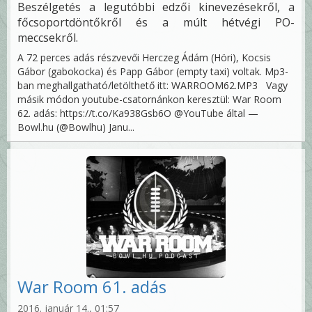
Beszélgetés a legutóbbi edzői kinevezésekről, a
főcsoportdöntőkről és a múlt hétvégi PO-
meccsekről.
A 72 perces adás részvevői Herczeg Ádám (Höri), Kocsis
Gábor (gabokocka) és Papp Gábor (empty taxi) voltak. Mp3-
ban meghallgatható/letölthető itt: WARROOM62.MP3 Vagy
másik módon youtube-csatornánkon keresztül: War Room
62. adás: https://t.co/Ka938Gsb6O @YouTube által —
Bowl.hu (@Bowlhu) Janu...
War Room 61. adás
2016. január 14., 01:57