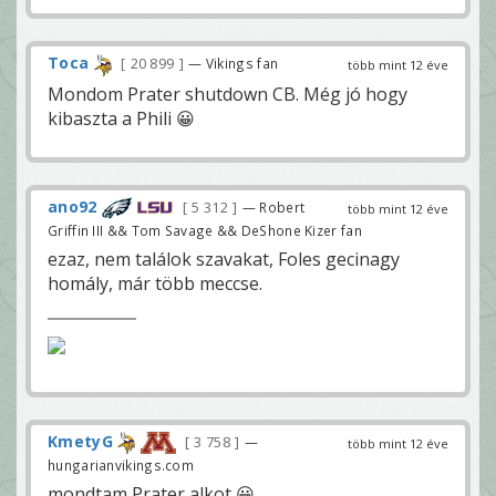
Toca
20 899
— Vikings fan
több mint 12 éve
Mondom Prater shutdown CB. Még jó hogy
kibaszta a Phili 😀
ano92
5 312
— Robert
több mint 12 éve
Griffin III && Tom Savage && DeShone Kizer fan
ezaz, nem találok szavakat, Foles gecinagy
homály, már több meccse.
KmetyG
3 758
—
több mint 12 éve
hungarianvikings.com
mondtam Prater alkot 😀