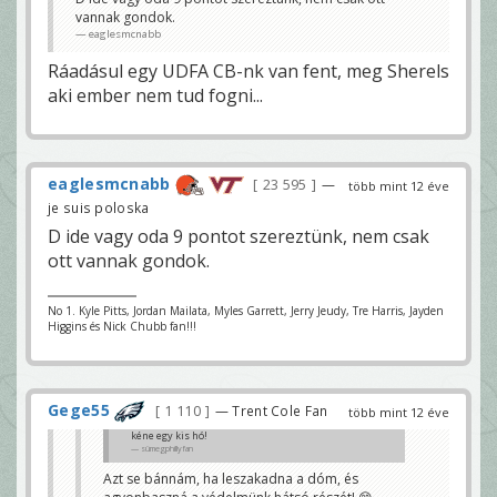
vannak gondok.
eaglesmcnabb
Ráadásul egy UDFA CB-nk van fent, meg Sherels
aki ember nem tud fogni...
eaglesmcnabb
23 595
—
több mint 12 éve
je suis poloska
D ide vagy oda 9 pontot szereztünk, nem csak
ott vannak gondok.
No 1. Kyle Pitts, Jordan Mailata, Myles Garrett, Jerry Jeudy, Tre Harris, Jayden
Higgins és Nick Chubb fan!!!
Gege55
1 110
— Trent Cole Fan
több mint 12 éve
kéne egy kis hó!
sümegphillyfan
Azt se bánnám, ha leszakadna a dóm, és