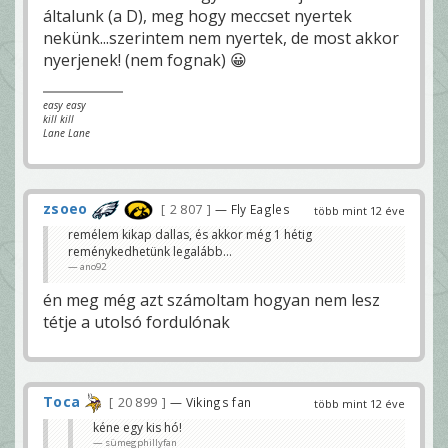
általunk (a D), meg hogy meccset nyertek
nekünk...szerintem nem nyertek, de most akkor
nyerjenek! (nem fognak) 😀
easy easy
kill kill
Lane Lane
zsoeo
2 807
— Fly Eagles
több mint 12 éve
remélem kikap dallas, és akkor még 1 hétig
reménykedhetünk legalább...
ano92
én meg még azt számoltam hogyan nem lesz
tétje a utolsó fordulónak
Toca
20 899
— Vikings fan
több mint 12 éve
kéne egy kis hó!
sümegphillyfan