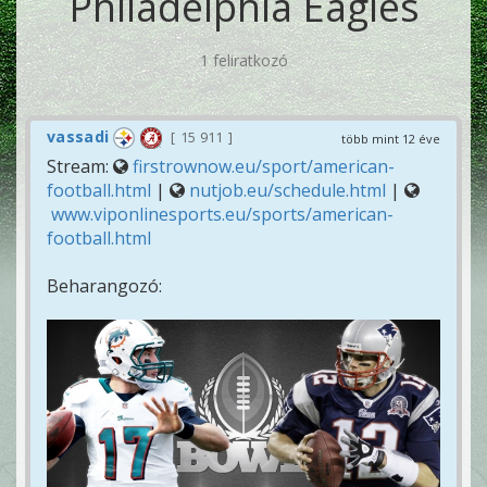
Philadelphia Eagles
1 feliratkozó
vassadi
15 911
több mint 12 éve
Stream:
firstrownow.eu/sport/american-
football.html
|
nutjob.eu/schedule.html
|
www.viponlinesports.eu/sports/american-
football.html
Beharangozó: