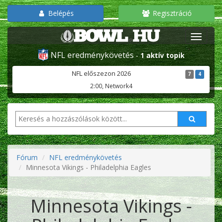
Belépés
Regisztráció
NFL eredménykövetés
-
1 aktív topik
NFL előszezon 2026
7
4
2:00, Network4
Fórum
NFL eredménykövetés
Minnesota Vikings - Philadelphia Eagles
Minnesota Vikings -