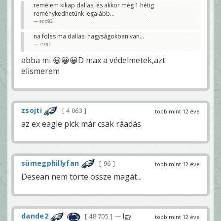
remélem kikap dallas, és akkor még 1 hétig
reménykedhetünk legalább...
ano92
na foles ma dallasi nagyságokban van...
zsojti
abba mi 😀😀😀D max a védelmetek,azt
elismerem
zsojti
4 063
több mint 12 éve
az ex eagle pick már csak ráadás
sümegphillyfan
96
több mint 12 éve
Desean nem törte össze magát...
dande2
48 705
— Így
több mint 12 éve