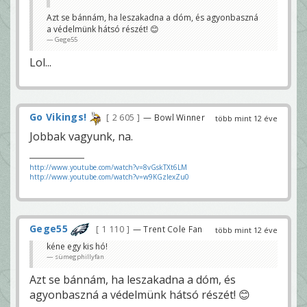
Azt se bánnám, ha leszakadna a dóm, és agyonbaszná
a védelmünk hátsó részét! 😊
Gege55
Lol...
Go Vikings!
2 605
— Bowl Winner
több mint 12 éve
Jobbak vagyunk, na.
http://www.youtube.com/watch?v=8vGskTXt6LM
http://www.youtube.com/watch?v=w9KGzIexZu0
Gege55
1 110
— Trent Cole Fan
több mint 12 éve
kéne egy kis hó!
sümegphillyfan
Azt se bánnám, ha leszakadna a dóm, és
agyonbaszná a védelmünk hátsó részét! 😊