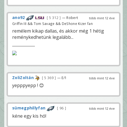
ano92
5 312
— Robert
több mint 12 éve
Griffin III && Tom Savage && DeShone Kizer fan
remélem kikap dallas, és akkor még 1 hétig
reménykedhetünk legalább...
ZoliZoltán
5 369
— E/1
több mint 12 éve
yepppyepp ! 😊
sümegphillyfan
96
több mint 12 éve
kéne egy kis hó!