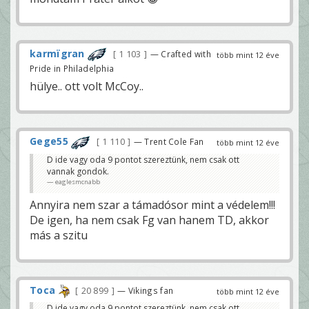
karmïgran
1 103
— Crafted with
több mint 12 éve
Pride in Philadelphia
hülye.. ott volt McCoy..
Gege55
1 110
— Trent Cole Fan
több mint 12 éve
D ide vagy oda 9 pontot szereztünk, nem csak ott
vannak gondok.
eaglesmcnabb
Annyira nem szar a támadósor mint a védelem!!!
De igen, ha nem csak Fg van hanem TD, akkor
más a szitu
Toca
20 899
— Vikings fan
több mint 12 éve
D ide vagy oda 9 pontot szereztünk, nem csak ott