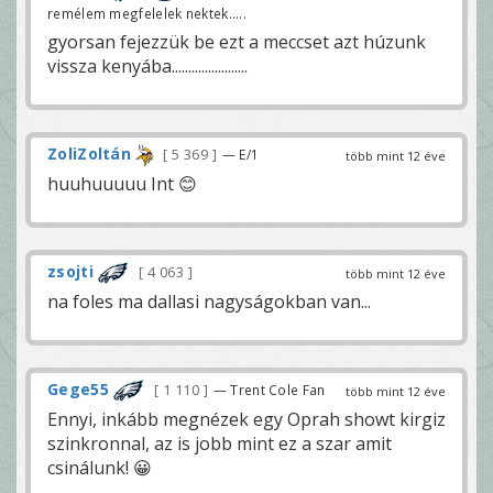
remélem megfelelek nektek.....
gyorsan fejezzük be ezt a meccset azt húzunk
vissza kenyába.......................
ZoliZoltán
5 369
— E/1
több mint 12 éve
huuhuuuuu Int 😊
zsojti
4 063
több mint 12 éve
na foles ma dallasi nagyságokban van...
Gege55
1 110
— Trent Cole Fan
több mint 12 éve
Ennyi, inkább megnézek egy Oprah showt kirgiz
szinkronnal, az is jobb mint ez a szar amit
csinálunk! 😀