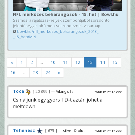
NFL mérkőzés beharangozók - 15. hét | Bowl.hu
Számos, a rájátszás-helyek szempontjából sorsdöntő
jelentőséggel bíró meccset rendeznek vasárnap.
bowl.hu/nfl_merkozes_beharangozok_2013_-
_15_het#MIN
«
1
2
...
10
11
12
13
14
15
16
...
23
24
»
Toca
20 899
— Vikings fan
több mint 12 éve
Csináljunk egy gyors TD-t aztán jöhet a
meltdown
Tehenész
675
— silver & blue
több mint 12 éve