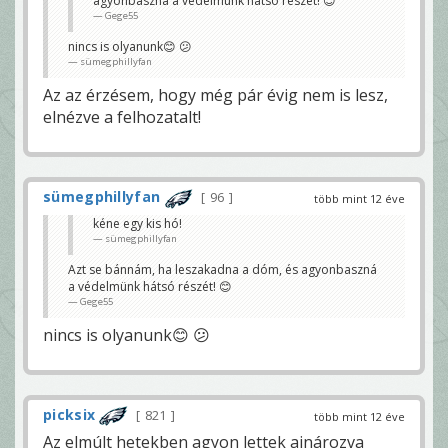
agyonbaszná a védelmünk hátsó részét! 😊
Gege55
nincs is olyanunk😊 😕
sümegphillyfan
Az az érzésem, hogy még pár évig nem is lesz,
elnézve a felhozatalt!
sümegphillyfan
96
több mint 12 éve
kéne egy kis hó!
sümegphillyfan
Azt se bánnám, ha leszakadna a dóm, és agyonbaszná
a védelmünk hátsó részét! 😊
Gege55
nincs is olyanunk😊 😕
picksix
821
több mint 12 éve
Az elmúlt hetekben agyon lettek ajnározva