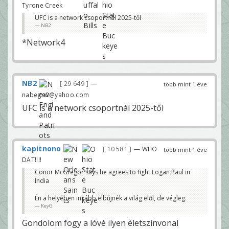
Tyrone Creek
UFC is a network csoportnál 2025-től
NB2
*Network4
NB2
29 649
—
több mint 1 éve
nabege2@yahoo.com
UFC is a network csoportnál 2025-től
kapitnono
10 581
— WHO
több mint 1 éve
DAT!!!!
Conor McGregor says he agrees to fight Logan Paul in
India
Én a helyében inkább elbújnék a világ elől, de végleg.
KeyG
Gondolom fogy a lóvé ilyen életszínvonal