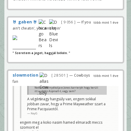
🤘 gaben 🤘
9 056
— If you
több mint 1 éve
ain't cheatin', you ain't tryin'
" Szeretem a jeget, hagyjál békén. "
slowmotion
28 501
— Cowboys
több mint 1 éve
fan
Nektek beárnyékolja-e Jones karrierjét hogy kerüli
itt a végén Aspinall-t, vagy sem?
Eazzy
A végén nagy hangsúly van, engem sokkal
jobban zavar, hogy a Prime Mayweather szart a
Prime Pacquiaotól.
KeyG
engem meg a koko nasim hamed elmaradt meccs
szomorit el