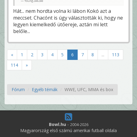
YoungZeeZee
Hát... nem hordta volna ki lábon Kokó azt a
meccset. Chacónt is úgy választották ki, hogy ne
legyen kiemelkedő ütőereje, aztán mi lett
belőle...
«
1
2
3
4
5
6
7
8
...
113
114
»
Fórum
Egyéb témák
WWE, UFC, MMA és box
Bowl.hu
-
2004-2026
Magyarország első számú amerikai futball oldala