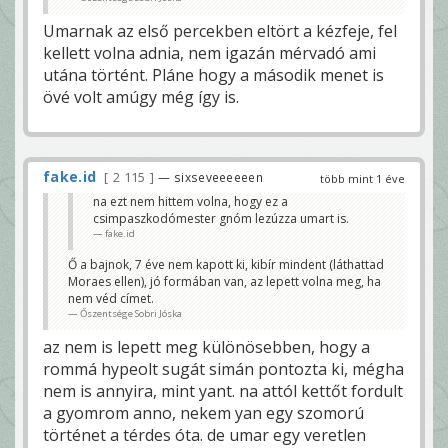
Umarnak az első percekben eltört a kézfeje, fel
kellett volna adnia, nem igazán mérvadó ami
utána történt. Pláne hogy a második menet is
övé volt amúgy még így is.
fake.id
2 115
— sixseveeeeeen
több mint 1 éve
na ezt nem hittem volna, hogy ez a
csimpaszkodómester gnóm lezúzza umart is.
fake.id
Ő a bajnok, 7 éve nem kapott ki, kibír mindent (láthattad
Moraes ellen), jó formában van, az lepett volna meg, ha
nem véd címet.
Őszentsége Sobri Jóska
az nem is lepett meg különösebben, hogy a
rommá hypeolt sugát simán pontozta ki, mégha
nem is annyira, mint yant. na attól kettőt fordult
a gyomrom anno, nekem yan egy szomorú
történet a térdes óta. de umar egy veretlen