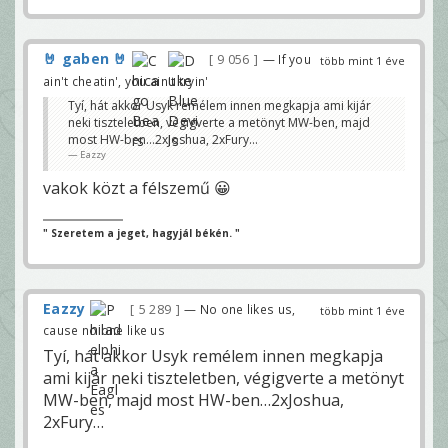
🤘 gaben 🤘
9 056
— If you
több mint 1 éve
ain't cheatin', you ain't tryin'
Tyí, hát akkor Usyk remélem innen megkapja ami kijár
neki tiszteletben, végigverte a metönyt MW-ben, majd
most HW-ben…2xJoshua, 2xFury…
Eazzy
vakok közt a félszemű 😀
" Szeretem a jeget, hagyjál békén. "
Eazzy
5 289
— No one likes us,
több mint 1 éve
cause no one like us
Tyí, hát akkor Usyk remélem innen megkapja
ami kijár neki tiszteletben, végigverte a metönyt
MW-ben, majd most HW-ben…2xJoshua,
2xFury…