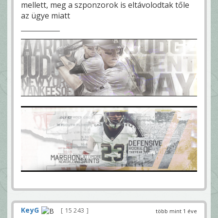
mellett, meg a szponzorok is eltávolodtak tőle
az ügye miatt
KeyG
15 243
több mint 1 éve