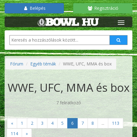
Belépés
Regisztráció
Fórum
Egyéb témák
WWE, UFC, MMA és box
WWE, UFC, MMA és box
7 feliratkozó
«
1
2
3
4
5
6
7
8
...
113
114
»