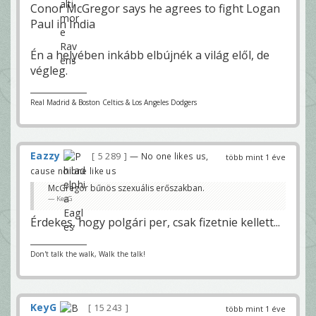
Conor McGregor says he agrees to fight Logan
Paul in India
Én a helyében inkább elbújnék a világ elől, de
végleg.
Real Madrid & Boston Celtics & Los Angeles Dodgers
Eazzy
5 289
— No one likes us,
több mint 1 éve
cause no one like us
McGregor bűnös szexuális erőszakban.
KeyG
Érdekes, hogy polgári per, csak fizetnie kellett...
Don't talk the walk, Walk the talk!
KeyG
15 243
több mint 1 éve