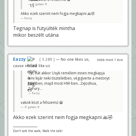
🤘 gaben 🤘
Akko ezek szerint nem fogja megkapni 🙏🤣
Eazzy
Tegnap is fütyülték mintha
mikor beszélt utána
Eazzy
5 289
— No one likes us,
több mint 1 éve
cause no one like us
Tyí, hát akkor Usyk remélem innen megkapja
ami kijár neki tiszteletben, végigverte a metönyt
MW-ben, majd most HW-ben…2xJoshua,
2xFury…
Eazzy
vakok közt a félszemű 😀
🤘 gaben 🤘
Akko ezek szerint nem fogja megkapni 🙏🤣
Don't talk the walk, Walk the talk!