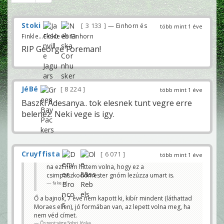
Stoki
3 133
— Einhorn és
több mint 1 éve
Finkle...Finkle és Einhorn
RIP George Foreman!
JéBé
8 224
több mint 1 éve
Baszki Adesanya.. tok elesnek tunt vegre erre
belenez. Neki vege is igy.
Cruyffista
6 071
több mint 1 éve
na ezt nem hittem volna, hogy ez a
csimpaszkodómester gnóm lezúzza umart is.
fake.id
Ő a bajnok, 7 éve nem kapott ki, kibír mindent (láthattad
Moraes ellen), jó formában van, az lepett volna meg, ha
nem véd címet.
Őszentsége Sobri Jóska