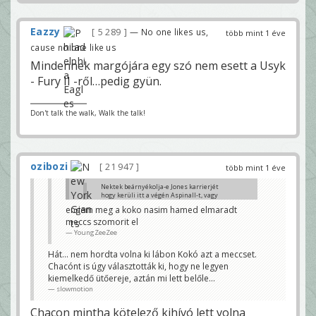
Eazzy
5 289
— No one likes us,
több mint 1 éve
cause no one like us
Mindennek margójára egy szó nem esett a Usyk
- Fury II -ről…pedig gyün.
Don't talk the walk, Walk the talk!
ozibozi
21 947
több mint 1 éve
Nektek beárnyékolja-e Jones karrierjét
hogy kerüli itt a végén Aspinall-t, vagy
sem?
engem meg a koko nasim hamed elmaradt
Eazzy
meccs szomorit el
A végén nagy hangsúly van, engem sokkal jobban
YoungZeeZee
zavar, hogy a Prime Mayweather szart a Prime
Pacquiaotól.
Hát... nem hordta volna ki lábon Kokó azt a meccset.
KeyG
Chacónt is úgy választották ki, hogy ne legyen
kiemelkedő ütőereje, aztán mi lett belőle...
slowmotion
Chacon mintha kötelező kihívó lett volna