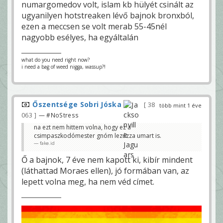
numargomedov volt, islam kb hülyét csinált az
ugyanilyen hotstreaken lévő bajnok bronxból,
ezen a meccsen se volt merab 55-45nél
nagyobb esélyes, ha egyáltalán
what do you need right now?
i need a bag of weed nigga, wassup?!
Őszentsége Sobri Jóska
38
több mint 1 éve
063
— #NoStress
na ezt nem hittem volna, hogy ez a
csimpaszkodómester gnóm lezúzza umart is.
fake.id
Ő a bajnok, 7 éve nem kapott ki, kibír mindent
(láthattad Moraes ellen), jó formában van, az
lepett volna meg, ha nem véd címet.