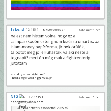
fake.id
2 115
— sixseveeeeeen
több mint 1 éve
na ezt nem hittem volna, hogy ez a
csimpaszkodómester gnóm lezúzza umart is. az
islam-money papírforma, jirinek örülök,
talbotot meg jól elruházták. valaki nézte a
tegnapit? mert én még csak a fightcenterig
jutottam
what do you need right now?
i need a bag of weed nigga, wassup?!
NB2
29 649
—
több mint 1 éve
nabege2@yahoo.com
UFC is a network csoportnál 2025-től