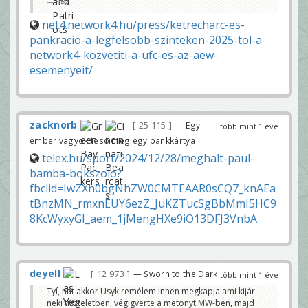
NB2
net4.network4.hu/press/ketrecharc-es-
pankracio-a-legfelsobb-szinteken-2025-tol-a-
network4-kozvetiti-a-ufc-es-az-aew-
esemenyeit/
zacknorb
25 115
— Egy
több mint 1 éve
ember vagyok tesó meg egy bankkártya
telex.hu/sport/2024/12/28/meghalt-paul-
bamba-bokszolo?
fbclid=IwZXh0bgNhZW0CMTEAAR0sCQ7_knAEa
tBnzMN_rmxnEUY6ezZ_JuKZTucSgBbMmI5HC9
8KcWyxyGI_aem_1jMengHXe9iO13DFJ3VnbA
deyell
12 973
— Sworn to the Dark
több mint 1 éve
Tyí, hát akkor Usyk remélem innen megkapja ami kijár
neki tiszteletben, végigverte a metönyt MW-ben, majd