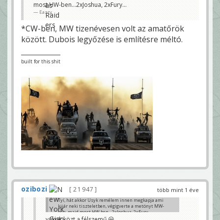
most HW-ben…2xJoshua, 2xFury…
Eazzy
*CW-ben, MW tizenévesen volt az amatőrök
között. Dubois legyőzése is említésre méltó.
built for this shit
ozibozi
21 947
több mint 1 éve
Tyí, hát akkor Usyk remélem innen megkapja ami
kijár neki tiszteletben, végigverte a metönyt MW-
ben, majd most HW-ben…2xJoshua, 2xFury…
vakok közt a félszemű 😀
Eazzy