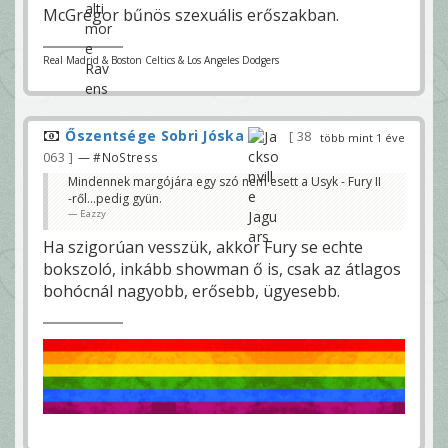
McGregor bűnös szexuális erőszakban.
Real Madrid & Boston Celtics & Los Angeles Dodgers
Őszentsége Sobri Jóska
38
több mint 1 éve
063
— #NoStress
Mindennek margójára egy szó nem esett a Usyk - Fury II
-ről…pedig gyün.
Eazzy
Ha szigorúan vesszük, akkor Fury se echte
bokszoló, inkább showman ő is, csak az átlagos
bohócnál nagyobb, erősebb, ügyesebb.