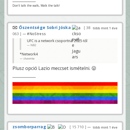
Don't talk the walk, Walk the talk!
Őszentsége Sobri Jóska
38
több mint 1 éve
063
— #NoStress
UFC is a network csoportnál 2025-től
NB2
*Network4
shawnka
Plusz opció Lazio meccset ismételni. 😛
zsomborparrag
15 710
—
több mint 1 éve