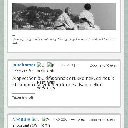
---
"Nincs igazság és nincs emberiség. Csak igazságok vannak és emberek."
- Szerb
Antal
Jakehomer
22 759
—
több mint 10 éve
Panthers fan
Alapvetően a Clemsonnak drukkolnék, de nekik
kb semmi esélyük nem lenne a Bama ellen
Tepper takarodj!
r.baggio
65 226
— no es
több mint 10 éve
importante