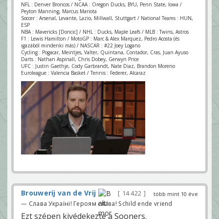
NFL : Denver Broncos / NCAA : Oregon Ducks, BYU, Penn State, Iowa /
Peyton Manning, Marcus Mariota
Soccer : Arsenal, Levante, Lazio, Millwall, Stuttgart / National Teams : HUN,
ESP
NBA : Mavericks [Doncic] / NHL : Ducks, Maple Leafs / MLB : Twins, Astros
F1 : Lewis Hamilton / MotoGP : Marc & Alex Marquez, Pedro Acosta (és
igazából mindenki más) / NASCAR : #22 Joey Logano
Cycling : Pogacar, Meintjes, Valter, Quintana, Contador, Cras, Juan Ayuso
Darts : Nathan Aspinall, Chris Dobey, Gerwyn Price
UFC : Justin Gaethje, Cody Garbrandt, Nate Diaz, Brandon Moreno
Euroleague : Valencia Basket / Tennis : Federer, Alcaraz
Brouwerij van de Vrij
14 422
több mint 10 éve
— Слава Україні! Героям слава! Schild ende vriend
Ezt szépen kivédekezte a Sooners.