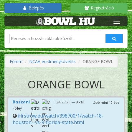
Belépés
Regisztráció
Fórum
NCAA eredménykövetés
ORANGE BOWL
ORANGE BOWL
Bazzani
24 276
— Axel
több mint 10 éve
Foley
ifirstrow.eu/watch/398700/1/watch-18-
houston--vs-9-florida-state.html