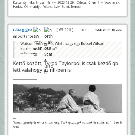
Kostyantynivka, Hroza, Harkiv, 2023.12.29., Odessa, Chernihiv, Vovchansk,
Harkiv, Okhmatdyt, Poltava, Lviv, Sumi, Ternopil
r.baggio
65 226
— no es
több mint 10 éve
importante
Watson-nak egy Pat White vagy egy Russel Wilson
karrier néz ki inkább?
Bazzani
Kettő között, Tyrod Taylorból is csak kezdő qb
lett valahogy az nfl-ben is
---
"Nincs igazság és nincs emberiség. Csak igazságok vannak és emberek."
- Szerb
Antal