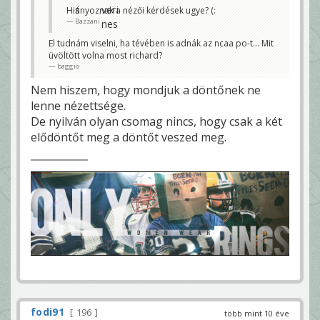
Hiányoznak a nézői kérdések ugye? (:
Bazzani
El tudnám viselni, ha tévében is adnák az ncaa po-t... Mit
üvöltött volna most richard?
baggio
Nem hiszem, hogy mondjuk a döntőnek ne
lenne nézettsége.
De nyilván olyan csomag nincs, hogy csak a két
elődöntőt meg a döntőt veszed meg.
fodi91
196
több mint 10 éve