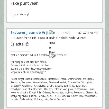
Fake punt yeah
Tepper takarodj!
Brouwerij van de Vrij
14 422
több mint 10 éve
— Слава Україні! Героям слава! Schild ende vriend
Ez adta. 😊
'csak az maradt tiéd, mit homlokod megett viselsz.'
"Mindég az állat első bennetek,
És csak midőn ezt el birád csitítni,
Eszmél az ember, hogy nagy-gőgösen
Megvesse azt, mi első lényege."
Never forget Bucha, Borodyanka, Hostomel, Irpen, Kramatorszk, Mariupol,
Rubizne, Popasna, Kremenchuk, Sievierodonetsk, Chasov Yar, Vinnytsia,
Mikolajiv, Olenivka, Chaplyny, Izjum, Zaporizzsja, Kijiv, Bakhmut,
Pravdyne, Marinka, Kherson, Dnipro, Soledar, Avdijivka, Slovyansk, Uman,
Nova Kakhovka, Kryvyi Rih, Odessa, Pervomajszkij,Lviv, Pokrovsk, Chernihiv,
Kostyantynivka, Hroza, Harkiv, 2023.12.29., Odessa, Chernihiv, Vovchansk,
Harkiv, Okhmatdyt, Poltava, Lviv, Sumi, Ternopil