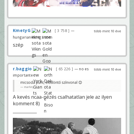
KmetyG
3 758
—
több mint 10 éve
hungarianvikings.com
szép
r.baggio
65 226
— no es
több mint 10 éve
importante
micsoda punt, elődöntő színvonal 😊
markny
A kevés ncaa-nézés csalhatatlan jele az ilyen
komment 8)