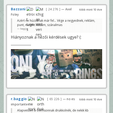
Bazzani
24 276
— Axel
több mint 10 éve
Foley
Azért ne húzzanak már fel... Vége a negyednek, reklám,
punt, megint reklám, szánalmas
baggio
Hiányoznak a nézői kérdések ugye? (:
r.baggio
65 226
— no es
több mint 10 éve
importante
Alapvetően a Clemsonnak drukkolnék, de nekik kb