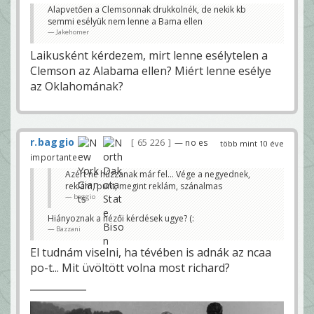
Alapvetően a Clemsonnak drukkolnék, de nekik kb
semmi esélyük nem lenne a Bama ellen
Jakehomer
Laikusként kérdezem, mirt lenne esélytelen a
Clemson az Alabama ellen? Miért lenne esélye
az Oklahomának?
r.baggio
65 226
— no es
több mint 10 éve
importante
Azért ne húzzanak már fel... Vége a negyednek,
reklám, punt, megint reklám, szánalmas
baggio
Hiányoznak a nézői kérdések ugye? (:
Bazzani
El tudnám viselni, ha tévében is adnák az ncaa
po-t... Mit üvöltött volna most richard?