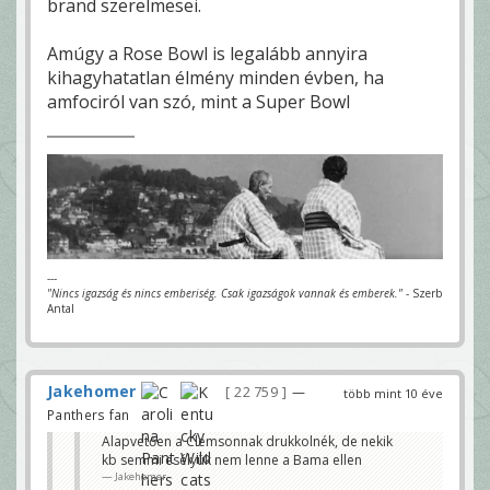
brand szerelmesei.
Amúgy a Rose Bowl is legalább annyira
kihagyhatatlan élmény minden évben, ha
amfociról van szó, mint a Super Bowl
---
"Nincs igazság és nincs emberiség. Csak igazságok vannak és emberek."
- Szerb
Antal
Jakehomer
22 759
—
több mint 10 éve
Panthers fan
Alapvetően a Clemsonnak drukkolnék, de nekik
kb semmi esélyük nem lenne a Bama ellen
Jakehomer