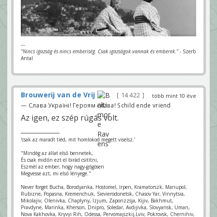
---
"Nincs igazság és nincs emberiség. Csak igazságok vannak és emberek."
- Szerb
Antal
Brouwerij van de Vrij
14 422
több mint 10 éve
— Слава Україні! Героям слава! Schild ende vriend
Az igen, ez szép rúgás volt.
'csak az maradt tiéd, mit homlokod megett viselsz.'
"Mindég az állat első bennetek,
És csak midőn ezt el birád csitítni,
Eszmél az ember, hogy nagy-gőgösen
Megvesse azt, mi első lényege."
Never forget Bucha, Borodyanka, Hostomel, Irpen, Kramatorszk, Mariupol,
Rubizne, Popasna, Kremenchuk, Sievierodonetsk, Chasov Yar, Vinnytsia,
Mikolajiv, Olenivka, Chaplyny, Izjum, Zaporizzsja, Kijiv, Bakhmut,
Pravdyne, Marinka, Kherson, Dnipro, Soledar, Avdijivka, Slovyansk, Uman,
Nova Kakhovka, Kryvyi Rih, Odessa, Pervomajszkij,Lviv, Pokrovsk, Chernihiv,