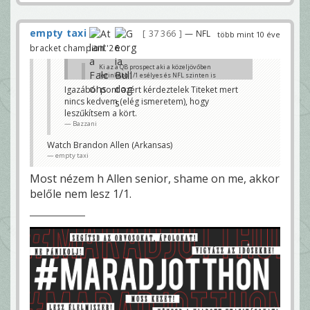
empty taxi
37 366
— NFL
több mint 10 éve
bracket champion '26
Ki az a QB prospect aki a közeljövőben
leginkább 1/1 esélyes és NFL szinten is
meghatározó lehet (2-3 éven belül)?
Igazából pont azért kérdeztelek Titeket mert
Bazzani
nincs kedvem (elég ismeretem), hogy
Erre van egy jó szabály, már többször írtam: keress
leszűkítsem a kört.
rá a 190 centinél magasabb fehér, jó felépítésű,
Bazzani
keveset futó, lehetőleg pro style-ban játszó
irányítókra, akik qb ratingben a top25-ben foglalnak
helyet és 95%-ban megkapod a draftolás előtt álló
Watch Brandon Allen (Arkansas)
játékosokat
empty taxi
baggio
Most nézem h Allen senior, shame on me, akkor
belőle nem lesz 1/1.