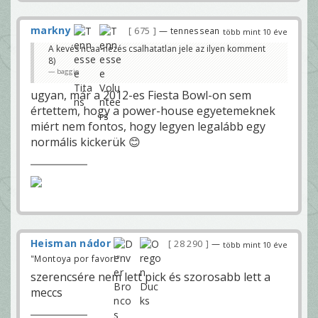
markny
675
— tennessean
több mint 10 éve
A kevés ncaa-nézés csalhatatlan jele az ilyen komment
8)
baggio
ugyan, már a 2012-es Fiesta Bowl-on sem
értettem, hogy a power-house egyetemeknek
miért nem fontos, hogy legyen legalább egy
normális kickerük 😊
Heisman nádor
28 290
—
több mint 10 éve
"Montoya por favor!"
szerencsére nem lett pick és szorosabb lett a
meccs