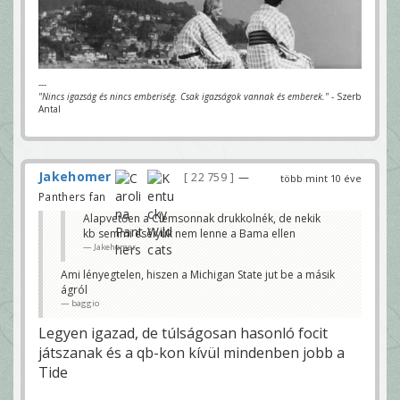
---
"Nincs igazság és nincs emberiség. Csak igazságok vannak és emberek."
- Szerb
Antal
Jakehomer
22 759
—
több mint 10 éve
Panthers fan
Alapvetően a Clemsonnak drukkolnék, de nekik
kb semmi esélyük nem lenne a Bama ellen
Jakehomer
Ami lényegtelen, hiszen a Michigan State jut be a másik
ágról
baggio
Legyen igazad, de túlságosan hasonló focit
játszanak és a qb-kon kívül mindenben jobb a
Tide