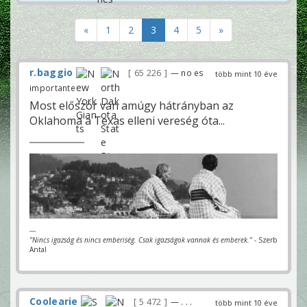
«
1
2
3
4
5
»
r.baggio
65 226
— no es
több mint 10 éve
importante
Most először van amúgy hátrányban az
Oklahoma a Texas elleni vereség óta...
---
"Nincs igazság és nincs emberiség. Csak igazságok vannak és emberek."
- Szerb
Antal
Coolearie
5 472
— . . .
több mint 10 éve