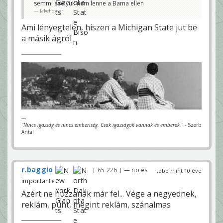
semmi esélyük nem lenne a Bama ellen
Jakehomer
Ami lényegtelen, hiszen a Michigan State jut be
a másik ágról
---
"Nincs igazság és nincs emberiség. Csak igazságok vannak és emberek."
- Szerb
Antal
r.baggio
65 226
— no es
több mint 10 éve
importante
Azért ne húzzanak már fel... Vége a negyednek,
reklám, punt, megint reklám, szánalmas