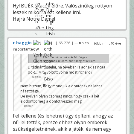
Hy! BUÉK skacok előre. Valószínűleg rottyon
leszek mikorra ezt kellene írni.
Hajrá Notre Dame!
r.baggio
65 226
— no es
több mint 10 éve
importante
Azért ne húzzanak már fel... Vége a
negyednek, reklám, punt, megint reklám,
szánalmas
El tudnám viselni, ha tévében is adnák az ncaa
baggio
po-t... Mit üvöltött volna most richard?
Hiányoznak a nézői kérdések ugye? (:
baggio
Bazzani
Nem hiszem, hogy mondjuk a döntőnek ne lenne
nézettsége.
De nyilván olyan csomag nincs, hogy csak a két
elődöntőt meg a döntőt veszed meg.
Bazzani
Fel kellene (és lehetne) úgy építeni, ahogy az
nfl-lel tették, persze ehhez olyan emberek
szükségeltetnének, akik a játék, és nem egy