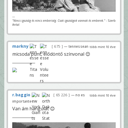
---
"Nincs igazság és nincs emberiség. Csak igazságok vannak és emberek."
- Szerb
Antal
markny
675
— tennessean
több mint 10 éve
micsoda punt, elődöntő színvonal 😊
r.baggio
65 226
— no es
több mint 10 éve
importante
Van ám hangulat 😊