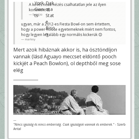
A kevés ncaa-nézés csalhatatlan jele az ilyen
komment 8)
baggio
ugyan, már a 2012-es Fiesta Bowl-on sem értettem,
hogy a power-house egyetemeknek miért nem fontos,
hogy legyen legalább egy normális kickerük 😊
markny
Mert azok hibáznak akkor is, ha ösztöndíjon
vannak (lásd Aguayo meccset eldöntő pooch
kickjét a Peach Bowlon), ol depthből meg sose
elég
---
"Nincs igazság és nincs emberiség. Csak igazságok vannak és emberek."
- Szerb
Antal