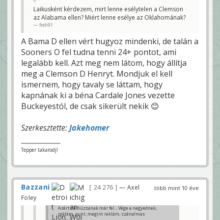
Laikusként kérdezem, mirt lenne esélytelen a Clemson
az Alabama ellen? Miért lenne esélye az Oklahomának?
fodi91
A Bama D ellen vért hugyoz mindenki, de talán a
Sooners O fel tudna tenni 24+ pontot, ami
legalább kell. Azt meg nem látom, hogy állítja
meg a Clemson D Henryt. Mondjuk el kell
ismernem, hogy tavaly se láttam, hogy
kapnának ki a béna Cardale Jones vezette
Buckeyestól, de csak sikerült nekik 😊
Szerkesztette:
Jakehomer
Tepper takarodj!
Bazzani
24 276
— Axel
több mint 10 éve
Foley
Azért ne húzzanak már fel... Vége a negyednek,
reklám, punt, megint reklám, szánalmas
baggio