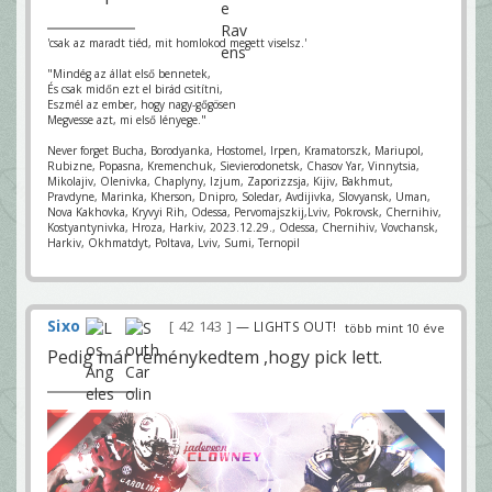
'csak az maradt tiéd, mit homlokod megett viselsz.'
"Mindég az állat első bennetek,
És csak midőn ezt el birád csitítni,
Eszmél az ember, hogy nagy-gőgösen
Megvesse azt, mi első lényege."
Never forget Bucha, Borodyanka, Hostomel, Irpen, Kramatorszk, Mariupol,
Rubizne, Popasna, Kremenchuk, Sievierodonetsk, Chasov Yar, Vinnytsia,
Mikolajiv, Olenivka, Chaplyny, Izjum, Zaporizzsja, Kijiv, Bakhmut,
Pravdyne, Marinka, Kherson, Dnipro, Soledar, Avdijivka, Slovyansk, Uman,
Nova Kakhovka, Kryvyi Rih, Odessa, Pervomajszkij,Lviv, Pokrovsk, Chernihiv,
Kostyantynivka, Hroza, Harkiv, 2023.12.29., Odessa, Chernihiv, Vovchansk,
Harkiv, Okhmatdyt, Poltava, Lviv, Sumi, Ternopil
Sixo
42 143
— LIGHTS OUT!
több mint 10 éve
Pedig már reménykedtem ,hogy pick lett.