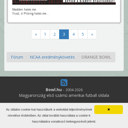
Madden hates me.
Trust, it f*cking hates me...
«
1
2
3
4
5
»
Fórum
NCAA eredménykövetés
ORANGE BOWL
Bowl.hu
-
2004-2026
Magyarország első számú amerikai futball oldala
2
online felhasználó
Az oldalon cookie-kat használunk a weboldal teljesítményének
✖
Minden jog fenntartva. Írott anyagok újraközlése csak a szerző
növelése érdekében. Az oldal további használata a cookie-k
engedélyével.
használatára vonatkozó beleegyezését jelenti.
Impresszum