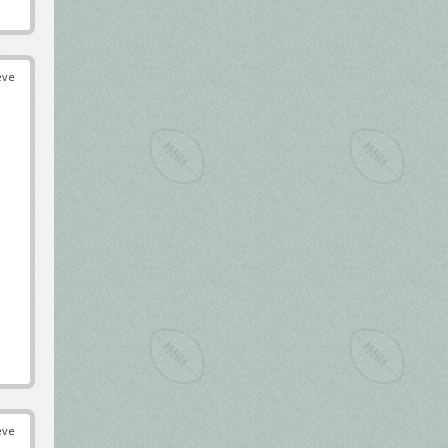
éve
éve