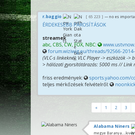
r.baggio
65 223
— no es importa
ÉRDEKESEBB PÁROSÍTÁSOK
streamek
abc, CBS, CW, FOX, NBC:
www.ustvnow
forum.wiziwig.eu/threads/92566-201
(VLC-s linkeknél: VLC Player -> eszközök -> 
> hálózati gyorsítótárazás: 5000 ms // Link
friss eredmények:
sports.yahoo.com/co
teljes mérkőzések felvételről:
noonkick
«
1
2
3
Alabama Niners
megye Baranya....kivé