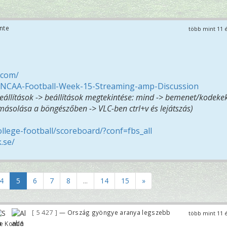
nte
több mint 11 
.com/
4-NCAA-Football-Week-15-Streaming-amp-Discussion
beállítások -> beállítások megtekintése: mind -> bemenet/kodekek
 másolása a böngészőben -> VLC-ben ctrl+v és lejátszás)
llege-football/scoreboard/?conf=fbs_all
.se/
4
5
6
7
8
...
14
15
»
5 427
— Ország gyöngye aranya legszebb
több mint 11 
ve Komló