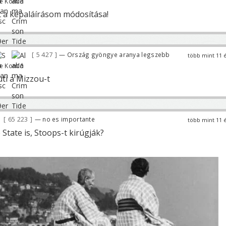
ve Komló
 a képaláírásom módosítása!
5 427
— Ország gyöngye aranya legszebb
több mint 11 
ve Komló
üti a Mizzou-t
65 223
— no es importante
több mint 11 
State is, Stoops-t kirúgják?