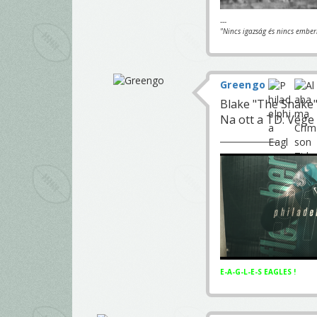
---
"Nincs igazság és nincs ember
Greengo
Blake "The Snake"
Na ott a TD. Vége
E-A-G-L-E-S EAGLES !