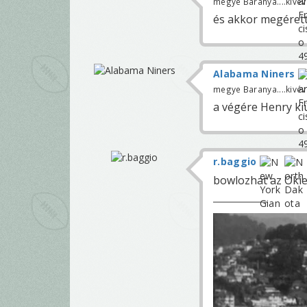
megye Baranya....kivé
és akkor megérett
Alabama Niners
megye Baranya....kivé
a végére Henry ki
r.baggio
bowlozhat az Okie 