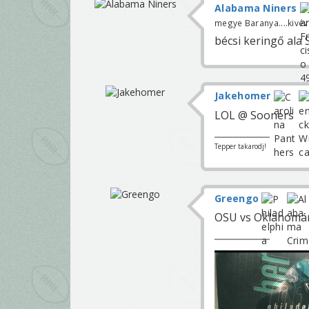
Alabama Niners
megye Baranya....kivé
bécsi keringő ala 
Jakehomer
LOL @ Sooners
Tepper takarodj!
Greengo
OSU vs Oklahomán