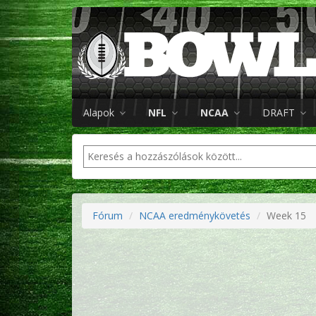
Alapok
NFL
NCAA
DRAFT
Fórum
NCAA eredménykövetés
Week 15