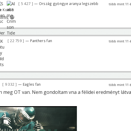
5 427
— Ország gyöngye aranya legszebb
több mint 11 
ve Komló
Sims 😀
22 759
— Panthers fan
több mint 11 
9 332
— Eagles fan
több mint 11 
 meg OT van. Nem gondoltam vna a félidei eredményt látva