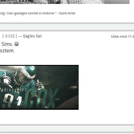
iség. Csak igazságok vannak és emberek."
- Szerb Antal
9 332
— Eagles fan
több mint 11 
 Sims. 😀
 sztem.