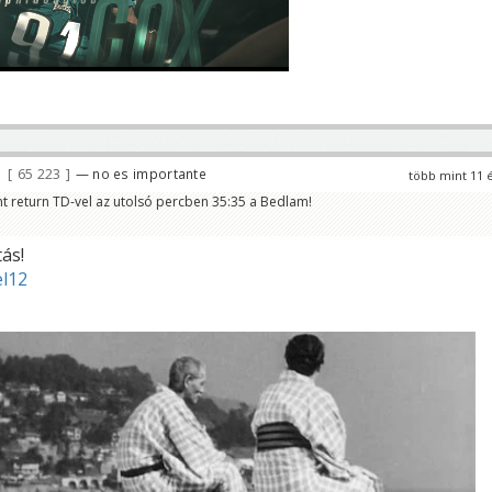
65 223
— no es importante
több mint 11 
t return TD-vel az utolsó percben 35:35 a Bedlam!
ás!
el12