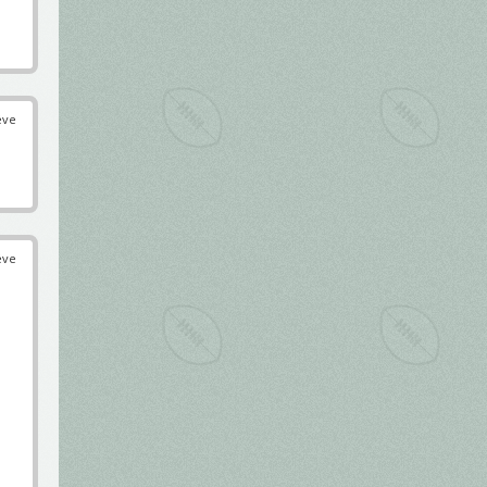
éve
éve