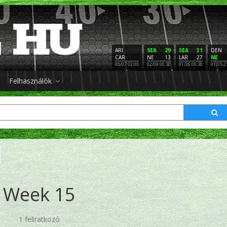
ARI
SEA
29
SEA
31
DEN
CAR
NE
13
LAR
27
NE
08/07 02:00
02/09 00:30
01/26 00:30
01/25 2
Felhasználók
Week 15
1 feliratkozó