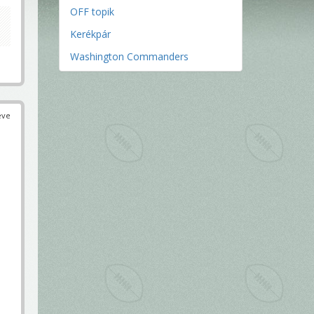
OFF topik
Kerékpár
Washington Commanders
éve