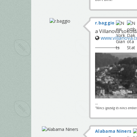
r.baggio
a Villanova sokold
www.villanova.
---
"Nincs igazság és nincs ember
Alabama Niners