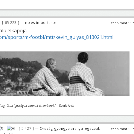
65 223
— no es importante
több mint 11 
alú elkapója
com/sports/m-footbl/mtt/kevin_gulyas_813021.html
iség. Csak igazságok vannak és emberek."
- Szerb Antal
5 427
— Ország gyöngye aranya legszebb
több mint 11 