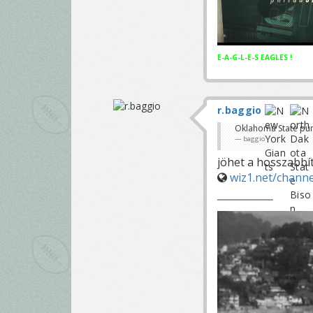
E-A-G-L-E-S EAGLES !
r.baggio
Oklahoma State pun
baggio
jöhet a hosszabbít
wiz1.net/chann