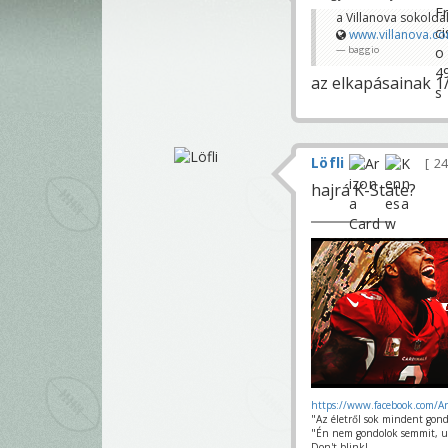
a Villanova sokolda
www.villanova.co
baggio
az elkapásainak 1
Löfli
24
hajrá K-State?
https://www.facebook.com/A
"Az életről sok mindent gond
"Én nem gondolok semmit, u
Don't blink!