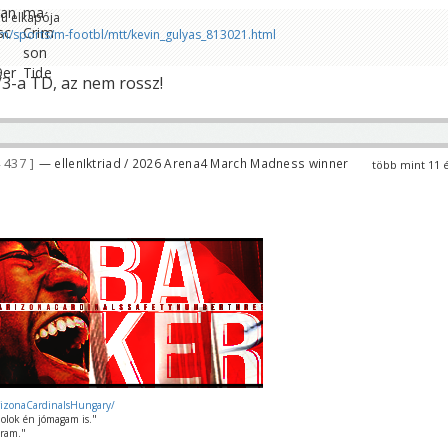
lú elkapója
m/sports/m-footbl/mtt/kevin_gulyas_813021.html
/3-a TD, az nem rossz!
 437
— ellenIktriad / 2026 Arena4 March Madness winner
több mint 11 
rizonaCardinalsHungary/
olok én jómagam is."
ram."