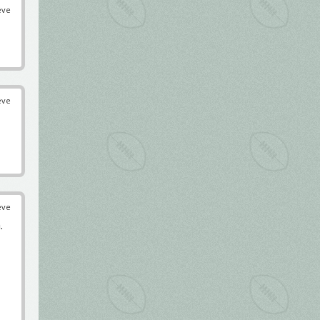
éve
éve
éve
.