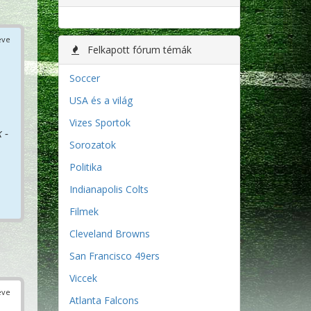
éve
Felkapott fórum témák
Soccer
USA és a világ
Vizes Sportok
 -
Sorozatok
Politika
Indianapolis Colts
Filmek
Cleveland Browns
San Francisco 49ers
Viccek
éve
Atlanta Falcons