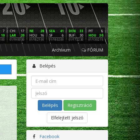
7
CHI
17
NE
28
SEA
41
DEN
33
PIT
6
NE
16
PHI
10
LAR
20
HOU
16
SF
6
BUF
30
HOU
30
LAC
3
SF
1:00
01/19 00:30
01/18 21:00
01/18 02:00
01/17 22:30
01/13 02:15
01/12 02:00
01/11 22:
Archívum
FÓRUM
Belépés
Regisztráció
Elfelejtett jelszó
Facebook