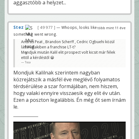
aggasztóbb a helyzet...
Stez
49 977
— Whoops, looks like
több mint 11 éve
something went wrong.
Andrus Peat , Brandon Scherff , Cedric Ogbuehi közül
látni valakiben a franchise LT-t?
Mondjuk miután Kalil elit prospect volt kicsit már félek
ettől a kérdéstől 😀
Toca
Mondjuk Kalilnak szerintem nagyban
közrejátszik a másfél éve meglévő folyamatos
térdsérülése a szar formájában, nem hiszem,
hogy valaki ennyire visszaesik egy elit év után.
Ezen a poszton legalábbis. Én még őt sem írnám
le.