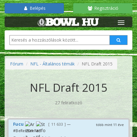
Belépés
Regisztráció
Fórum
NFL - Általános témák
NFL Draft 2015
NFL Draft 2015
27 feliratkozó
Fucu
11 633
—
több mint 11 éve
#BeRedSeeRed