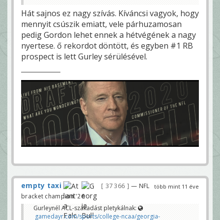
Hát sajnos ez nagy szívás. Kíváncsi vagyok, hogy
mennyit csúszik emiatt, vele párhuzamosan
pedig Gordon lehet ennek a hétvégének a nagy
nyertese. ő rekordot döntött, és egyben #1 RB
prospect is lett Gurley sérülésével.
empty taxi
37 366
— NFL
több mint 11 éve
bracket champion '26
Gurleynél ACL-szakadást pletykálnak:
gamedayr.com/sports/college-ncaa/georgia-