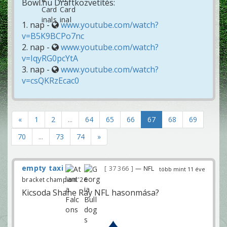
Bowl.hu Draftközvetítés:
1. nap -
www.youtube.com/watch?
v=B5K9BCPo7nc
2. nap -
www.youtube.com/watch?
v=IqyRG0pcYtA
3. nap -
www.youtube.com/watch?
v=csQKRzEcac0
«
1
2
...
64
65
66
67
68
69
70
...
73
74
»
empty taxi
37 366
— NFL
több mint 11 éve
bracket champion '26
Kicsoda Shane Ray NFL hasonmása?