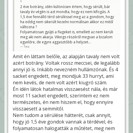
2 éve botrány, idén különösen értem, hogy sérült, bár
tavaly év végén is azt mondta, hogy ez nem kifogás. A
1,5 éve fennálló térd sérüléssel meg az a gondom, hogy
ha eddig nem sikerült kezelni normálisan akkor ez mitől
változna ?
Folyamatosan gyűjti a flageket is, emellett az nem kerüli
meg aki nem akarja. Vikings részéről megvan a bizalom
egyelőre, de egyre aggasztóbb a helyzet...
Toca
Amit én láttam belőle, az alapján tavaly nem volt
azért botrány. Voltak rossz meccsei, de legalább
annyi jó is. Inkább nevezném hullámzónak. És 4
sacket engedett, meg mondjuk 33 hurryt, ami
nem kevés, de nem volt azért kiugró szám.
Én idén látok hatalmas visszaesést nála, és már
most 11 sacket engedett, szerintem ez nem
természetes, én nem hiszem el, hogy ennyire
visszaesett a semmitől.
Nem tudom a sérülése hátterét, csak annyit,
hogy jó 1,5 éve gondok vannak a térdével, és
folyamatosan halogatták a műtétet, meg nem