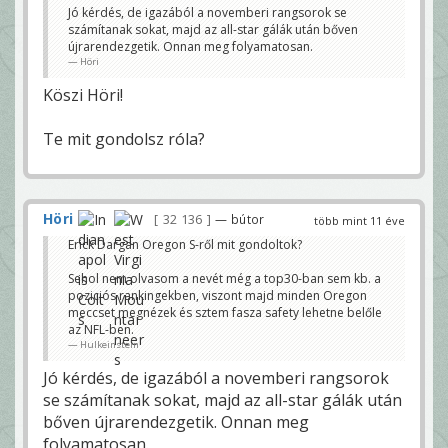
Jó kérdés, de igazából a novemberi rangsorok se
számítanak sokat, majd az all-star gálák után bőven
újrarendezgetik. Onnan meg folyamatosan.
Höri
Köszi Höri!
Te mit gondolsz róla?
Höri
32 136
— bútor
több mint 11 éve
Erick Dargan Oregon S-ről mit gondoltok?
Sehol nem olvasom a nevét még a top30-ban sem kb. a
poziciós rankingekben, viszont majd minden Oregon
meccset megnézek és sztem fasza safety lehetne belőle
az NFL-ben.
Hulkeinstein
Jó kérdés, de igazából a novemberi rangsorok
se számítanak sokat, majd az all-star gálák után
bőven újrarendezgetik. Onnan meg
folyamatosan.