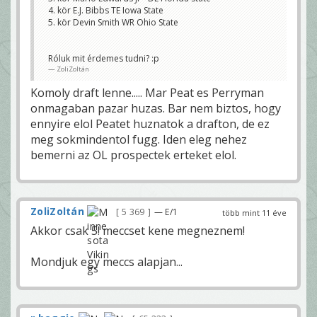
4. kör E.J. Bibbs TE Iowa State
5. kör Devin Smith WR Ohio State
Róluk mit érdemes tudni? :p
ZoliZoltán
Komoly draft lenne..... Mar Peat es Perryman
onmagaban pazar huzas. Bar nem biztos, hogy
ennyire elol Peatet huznatok a drafton, de ez
meg sokmindentol fugg. Iden eleg nehez
bemerni az OL prospectek erteket elol.
ZoliZoltán
5 369
— E/1
több mint 11 éve
Akkor csak 5! meccset kene megneznem!
Mondjuk egy meccs alapjan...