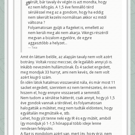
sérült, bár tavaly év végén is azt mondta, hogy
kicsit már félek ettől a kérdéstől 😀
Toca
ez nem kifogás. A 1,5 éve fennálló térd
sérüléssel meg az a gondom, hogy ha eddig
Mondjuk Kalilnak szerintem nagyban közrejátszik a
másfél éve meglévő folyamatos térdsérülése a szar
nem sikerült kezelni normálisan akkor ez mitől
formájában, nem hiszem, hogy valaki ennyire
változna ?
visszaesik egy elit év után. Ezen a poszton
Folyamatosan gyűjti a flageket is, emellett az
legalábbis. Én még őt sem írnám le.
Stez
nem kerüli meg aki nem akarja. Vikings részéről
megvan a bizalom egyelőre, de egyre
aggasztóbb a helyzet...
Toca
Amit én láttam belőle, az alapján tavaly nem volt azért
botrány. Voltak rossz meccsei, de legalább annyi jó is.
Inkább nevezném hullámzónak. És 4 sacket engedett,
meg mondjuk 33 hurryt, ami nem kevés, de nem volt
azért kiugró szám.
Én idén látok hatalmas visszaesést nála, és már most 11
sacket engedett, szerintem ez nem természetes, én nem
hiszem el, hogy ennyire visszaesett a semmitől.
Nem tudom a sérülése hátterét, csak annyit, hogy jó 1,5
éve gondok vannak a térdével, és folyamatosan
halogatták a műtétet, meg nem tudták eldönteni, hogy
egyáltalán megműtsék-e, stb.
Lehet, hogy jót tenne neki egy IR és egy műtét, amiből
így mondjuk jó 1-1,5 hónappal több ideje lenne
rendesen felépülni.
A flag is gondolom azért van, mert így, hogy érzi, nem