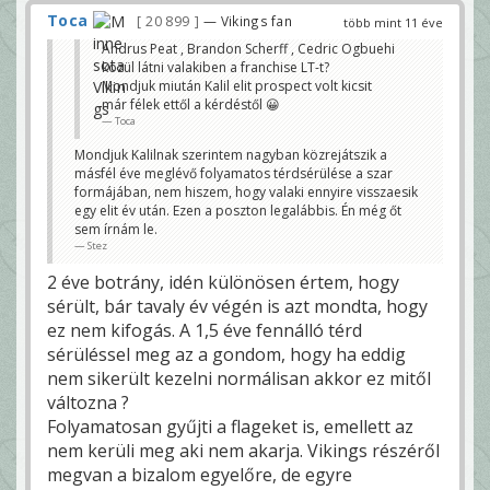
Toca
20 899
— Vikings fan
több mint 11 éve
Andrus Peat , Brandon Scherff , Cedric Ogbuehi
közül látni valakiben a franchise LT-t?
Mondjuk miután Kalil elit prospect volt kicsit
már félek ettől a kérdéstől 😀
Toca
Mondjuk Kalilnak szerintem nagyban közrejátszik a
másfél éve meglévő folyamatos térdsérülése a szar
formájában, nem hiszem, hogy valaki ennyire visszaesik
egy elit év után. Ezen a poszton legalábbis. Én még őt
sem írnám le.
Stez
2 éve botrány, idén különösen értem, hogy
sérült, bár tavaly év végén is azt mondta, hogy
ez nem kifogás. A 1,5 éve fennálló térd
sérüléssel meg az a gondom, hogy ha eddig
nem sikerült kezelni normálisan akkor ez mitől
változna ?
Folyamatosan gyűjti a flageket is, emellett az
nem kerüli meg aki nem akarja. Vikings részéről
megvan a bizalom egyelőre, de egyre