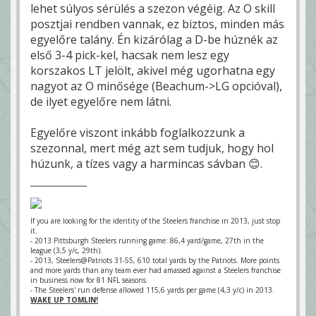
lehet súlyos sérülés a szezon végéig. Az O skill
posztjai rendben vannak, ez biztos, minden más
egyelőre talány. Én kizárólag a D-be húznék az
első 3-4 pick-kel, hacsak nem lesz egy
korszakos LT jelölt, akivel még ugorhatna egy
nagyot az O minősége (Beachum->LG opcióval),
de ilyet egyelőre nem látni.
Egyelőre viszont inkább foglalkozzunk a
szezonnal, mert még azt sem tudjuk, hogy hol
húzunk, a tízes vagy a harmincas sávban 😊.
If you are looking for the identity of the Steelers franchise in 2013, just stop
it.
- 2013 Pittsburgh Steelers running game: 86,4 yard/game, 27th in the
league (3,5 y/c, 29th).
- 2013, Steelers@Patriots 31-55, 610 total yards by the Patriots. More points
and more yards than any team ever had amassed against a Steelers franchise
in business now for 81 NFL seasons.
- The Steelers' run defense allowed 115,6 yards per game (4,3 y/c) in 2013.
WAKE UP TOMLIN!