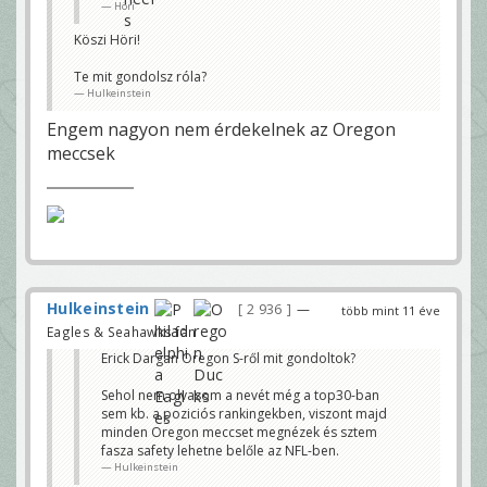
Höri
Köszi Höri!
Te mit gondolsz róla?
Hulkeinstein
Engem nagyon nem érdekelnek az Oregon
meccsek
Hulkeinstein
2 936
—
több mint 11 éve
Eagles & Seahawks fan
Erick Dargan Oregon S-ről mit gondoltok?
Sehol nem olvasom a nevét még a top30-ban
sem kb. a poziciós rankingekben, viszont majd
minden Oregon meccset megnézek és sztem
fasza safety lehetne belőle az NFL-ben.
Hulkeinstein