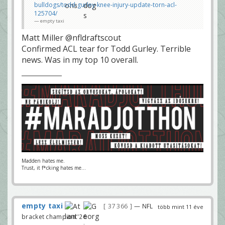
bulldogs/todd-gurley-knee-injury-update-torn-acl-
125704/
empty taxi
Matt Miller @nfldraftscout
Confirmed ACL tear for Todd Gurley. Terrible
news. Was in my top 10 overall.
Madden hates me.
Trust, it f*cking hates me...
empty taxi
37 366
— NFL
több mint 11 éve
bracket champion '26