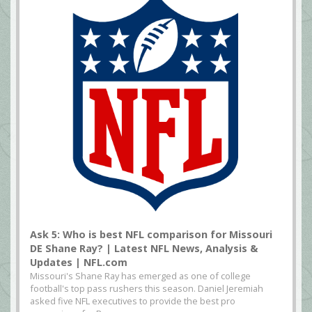
Ask 5: Who is best NFL comparison for Missouri
DE Shane Ray? | Latest NFL News, Analysis &
Updates | NFL.com
Missouri's Shane Ray has emerged as one of college
football's top pass rushers this season. Daniel Jeremiah
asked five NFL executives to provide the best pro