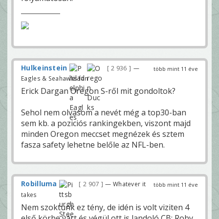
Hulkeinstein
2 936
—
több mint 11 éve
Eagles & Seahawks fan
Erick Dargan Oregon S-ről mit gondoltok?
Sehol nem olvasom a nevét még a top30-ban
sem kb. a poziciós rankingekben, viszont majd
minden Oregon meccset megnézek és sztem
fasza safety lehetne belőle az NFL-ben.
Robilluma
2 907
— Whatever it
több mint 11 éve
takes
Nem szoktunk ez tény, de idén is volt viziten 4
első körbe várt és végül ott is landoló CB: Roby,