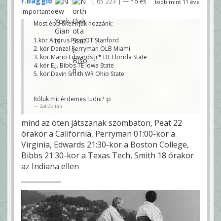
r.baggio
65 223
— no es
több mint 11 éve
importante
Most épp őket írják hozzánk;
1.kör Andrus Peat OT Stanford
2. kör Denzel Perryman OLB Miami
3. kör Mario Edwards Jr* DE Florida State
4. kör E.J. Bibbs TE Iowa State
5. kör Devin Smith WR Ohio State
Róluk mit érdemes tudni? :p
ZoliZoltán
mind az öten játszanak szombaton, Peat 22
órakor a California, Perryman 01:00-kor a
Virginia, Edwards 21:30-kor a Boston College,
Bibbs 21:30-kor a Texas Tech, Smith 18 órakor
az Indiana ellen