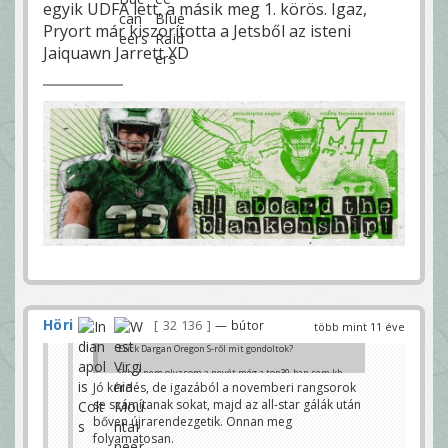
egyik UDFA lett, a másik meg 1. körös. Igaz,
Pryort már kiszorította a Jetsből az isteni
Jaiquawn Jarrett XD
Höri
32 136
— bútor
több mint 11 éve
Erick Dargan Oregon S-ről mit gondoltok?
Sehol nem olvasom a nevét még a top30-ban sem kb.
a poziciós rankingekben, viszont majd minden
Jó kérdés, de igazából a novemberi rangsorok
Oregon meccset megnézek és sztem fasza safety
se számítanak sokat, majd az all-star gálák után
lehetne belőle az NFL-ben.
bőven újrarendezgetik. Onnan meg
Hulkeinstein
folyamatosan.