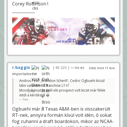
Corey Robinson !
r.baggio
65 223
— no es
több mint 11 éve
importante
Andrus Peat , Brandon Scherff , Cedric Ogbuehi közül
látni valakiben a franchise LT-t?
Mondjuk miután Kalil elit prospect volt kicsit már félek
ettől a kérdéstől 😀
Toca
Ogbuehi már a Texas A&M-ben is visszakerült
RT-nek, annyira formán kívül volt idén, ő sokat
fog zuhanni a draft boardokon, mikor az NCAA-