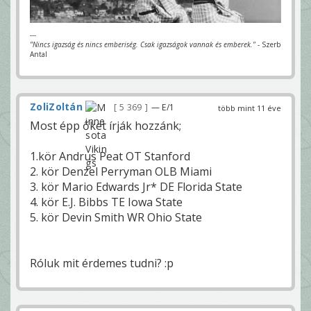
---
"Nincs igazság és nincs emberiség. Csak igazságok vannak és emberek."
- Szerb
Antal
ZoliZoltán
5 369
— E/1
több mint 11 éve
Most épp őket írják hozzánk;
1.kör Andrus Peat OT Stanford
2. kör Denzel Perryman OLB Miami
3. kör Mario Edwards Jr* DE Florida State
4. kör E.J. Bibbs TE Iowa State
5. kör Devin Smith WR Ohio State
Róluk mit érdemes tudni? :p