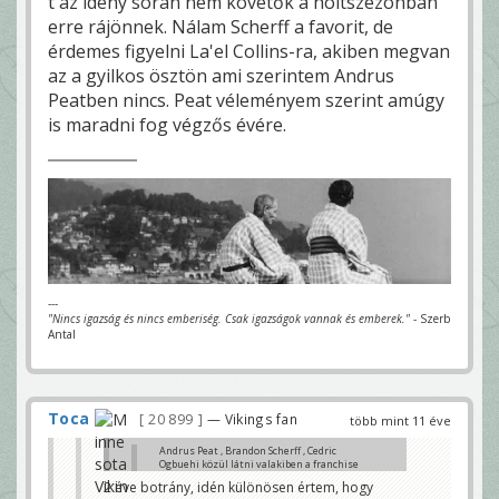
t az idény során nem követők a holtszezonban
erre rájönnek. Nálam Scherff a favorit, de
érdemes figyelni La'el Collins-ra, akiben megvan
az a gyilkos ösztön ami szerintem Andrus
Peatben nincs. Peat véleményem szerint amúgy
is maradni fog végzős évére.
---
"Nincs igazság és nincs emberiség. Csak igazságok vannak és emberek."
- Szerb
Antal
Toca
20 899
— Vikings fan
több mint 11 éve
Andrus Peat , Brandon Scherff , Cedric
Ogbuehi közül látni valakiben a franchise
LT-t?
2 éve botrány, idén különösen értem, hogy
Mondjuk miután Kalil elit prospect volt