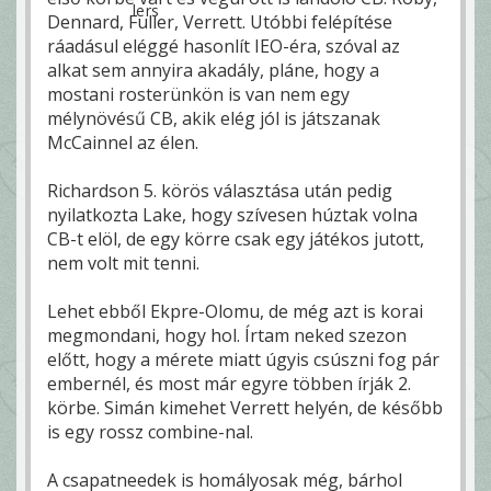
Dennard, Fuller, Verrett. Utóbbi felépítése
ráadásul eléggé hasonlít IEO-éra, szóval az
alkat sem annyira akadály, pláne, hogy a
mostani rosterünkön is van nem egy
mélynövésű CB, akik elég jól is játszanak
McCainnel az élen.
Richardson 5. körös választása után pedig
nyilatkozta Lake, hogy szívesen húztak volna
CB-t elöl, de egy körre csak egy játékos jutott,
nem volt mit tenni.
Lehet ebből Ekpre-Olomu, de még azt is korai
megmondani, hogy hol. Írtam neked szezon
előtt, hogy a mérete miatt úgyis csúszni fog pár
embernél, és most már egyre többen írják 2.
körbe. Simán kimehet Verrett helyén, de később
is egy rossz combine-nal.
A csapatneedek is homályosak még, bárhol