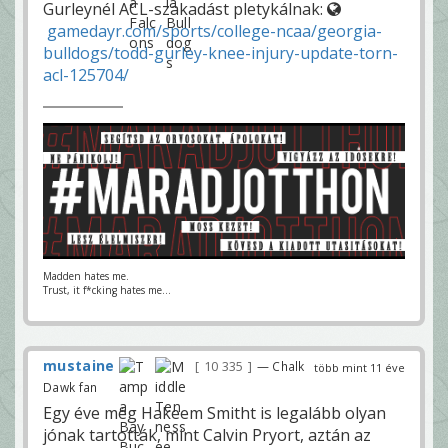
Gurleynél ACL-szakadást pletykálnak:
gamedayr.com/sports/college-ncaa/georgia-
bulldogs/todd-gurley-knee-injury-update-torn-
acl-125704/
Madden hates me.
Trust, it f*cking hates me...
mustaine
10 335
— Chalk
több mint 11 éve
Dawk fan
Egy éve még Hakeem Smitht is legalább olyan
jónak tartották, mint Calvin Pryort, aztán az