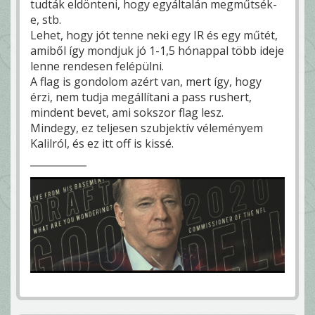
tudták eldönteni, hogy egyáltalán megműtsék-
e, stb.
Lehet, hogy jót tenne neki egy IR és egy műtét,
amiből így mondjuk jó 1-1,5 hónappal több ideje
lenne rendesen felépülni.
A flag is gondolom azért van, mert így, hogy
érzi, nem tudja megállítani a pass rushert,
mindent bevet, ami sokszor flag lesz.
Mindegy, ez teljesen szubjektív véleményem
Kalilról, és ez itt off is kissé.