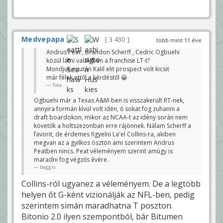
Medvepapa
3 430
több mint 11 éve
Andrus Peat , Brandon Scherff , Cedric Ogbuehi
közül látni valakiben a franchise LT-t?
Mondjuk miután Kalil elit prospect volt kicsit
már félek ettől a kérdéstől 😀
Toca
Ogbuehi már a Texas A&M-ben is visszakerült RT-nek,
annyira formán kívül volt idén, ő sokat fog zuhanni a
draft boardokon, mikor az NCAA-t az idény során nem
követők a holtszezonban erre rájönnek. Nálam Scherff a
favorit, de érdemes figyelni La'el Collins-ra, akiben
megvan az a gyilkos ösztön ami szerintem Andrus
Peatben nincs. Peat véleményem szerint amúgy is
maradni fog végzős évére.
baggio
Collins-ról ugyanez a véleményem. De a legtöbb
helyen őt G-ként vizionálják az NFL-ben, pedig
szerintem simán maradhatna T poszton.
Bitonio 2.0 ilyen szempontból, bár Bitumen