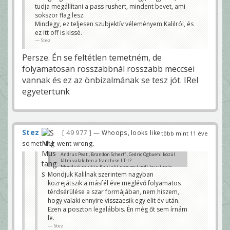
tudja megállítani a pass rushert, mindent bevet, ami
sokszor flag lesz.
Mindegy, ez teljesen szubjektív véleményem Kalilról, és
ez itt off is kissé.
Stez
Persze. Én se feltétlen temetném, de
folyamatosan rosszabbnál rosszabb meccsei
vannak és ez az önbizalmának se tesz jót. IRel
egyetertunk
Stez
49 977
— Whoops, looks like
több mint 11 éve
something went wrong.
Andrus Peat , Brandon Scherff , Cedric Ogbuehi közül
látni valakiben a franchise LT-t?
Mondjuk miután Kalil elit prospect volt kicsit már
félek ettől a kérdéstől 😀
Mondjuk Kalilnak szerintem nagyban
Toca
közrejátszik a másfél éve meglévő folyamatos
térdsérülése a szar formájában, nem hiszem,
hogy valaki ennyire visszaesik egy elit év után.
Ezen a poszton legalábbis. Én még őt sem írnám
le.
Stez