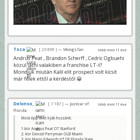
Toca
20 899
— Vikings fan
több mint 11 éve
Andrus Peat , Brandon Scherff , Cedric Ogbuehi
közül látni valakiben a franchise LT-t?
Mondjuk miután Kalil elit prospect volt kicsit
már félek ettől a kérdéstől 😀
Delonso_
7 187
— Justicar of
több mint 11 éve
Florida
Most épp őket írják hozzánk;
1.kör Andrus Peat OT Stanford
2. kör Denzel Perryman OLB Miami
3. kör Mario Edwards Jr* DE Florida State