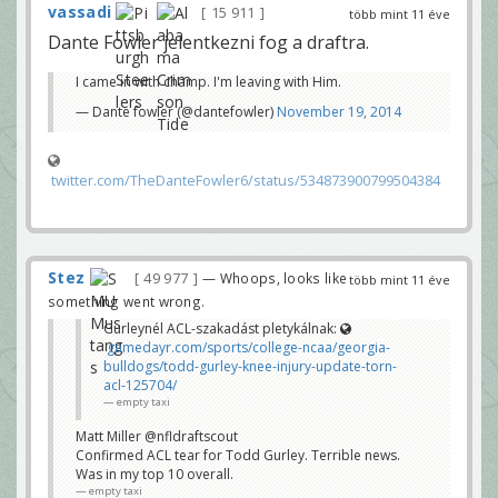
vassadi
15 911
több mint 11 éve
Dante Fowler jelentkezni fog a draftra.
I came in with champ. I'm leaving with Him.
— Dante fowler (@dantefowler)
November 19, 2014
twitter.com/TheDanteFowler6/status/534873900799504384
Stez
49 977
— Whoops, looks like
több mint 11 éve
something went wrong.
Gurleynél ACL-szakadást pletykálnak:
gamedayr.com/sports/college-ncaa/georgia-
bulldogs/todd-gurley-knee-injury-update-torn-
acl-125704/
empty taxi
Matt Miller @nfldraftscout
Confirmed ACL tear for Todd Gurley. Terrible news.
Was in my top 10 overall.
empty taxi