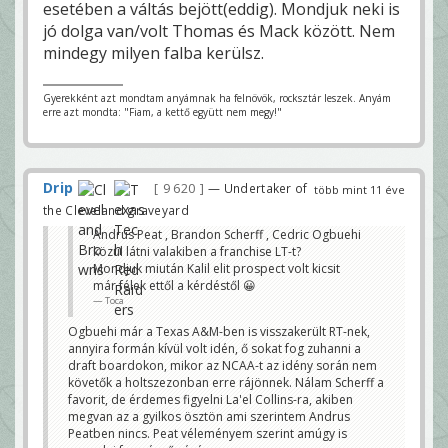
esetében a váltás bejött(eddig). Mondjuk neki is
jó dolga van/volt Thomas és Mack között. Nem
mindegy milyen falba kerülsz.
Gyerekként azt mondtam anyámnak ha felnövök, rocksztár leszek. Anyám
erre azt mondta: "Fiam, a kettő együtt nem megy!"
Drip
9 620
— Undertaker of
több mint 11 éve
the Cleveland graveyard
Andrus Peat , Brandon Scherff , Cedric Ogbuehi
közül látni valakiben a franchise LT-t?
Mondjuk miután Kalil elit prospect volt kicsit
már félek ettől a kérdéstől 😀
Toca
Ogbuehi már a Texas A&M-ben is visszakerült RT-nek,
annyira formán kívül volt idén, ő sokat fog zuhanni a
draft boardokon, mikor az NCAA-t az idény során nem
követők a holtszezonban erre rájönnek. Nálam Scherff a
favorit, de érdemes figyelni La'el Collins-ra, akiben
megvan az a gyilkos ösztön ami szerintem Andrus
Peatben nincs. Peat véleményem szerint amúgy is