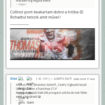
maradni fog végzős évére.
baggio
Collinst pont beakartam dobni a trióba 😊
Rohadtul tetszik amit művel !
Sixo
42 139
— LIGHTS OUT!
több mint 11 éve
Andrus Peat , Brandon Scherff , Cedric Ogbuehi közül
látni valakiben a franchise LT-t?
Mondjuk miután Kalil elit prospect volt kicsit már félek
ettől a kérdéstől 😀
Toca