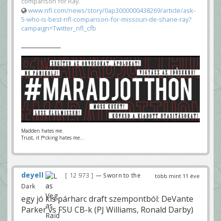
comparison for Ray.
www.nfl.com/news/story/0ap3000000438269/article/ask-
5-who-is-best-nfl-comparison-for-missouri-de-shane-ray?
campaign=Twitter_nfl_cfb
Madden hates me.
Trust, it f*cking hates me...
deyell
12 973
— Sworn to the
több mint 11 éve
Dark
egy jó kis párharc draft szempontból: DeVante
Parker vs FSU CB-k (PJ Williams, Ronald Darby)