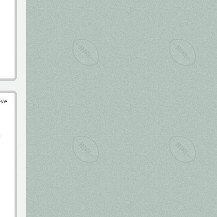
éve
j