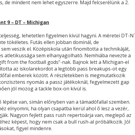
is, de mindent nem lehet egyszerre. Majd felcserélünk a 2.
nt 9 – DT – Michigan
eljesség, lehetetlen figyelmen kívül hagyni. A méretei DT-N
nte tökéletes. Futás ellen jobban dominál, de
sem veszik el. Középiskola után finomította a technikáját,
 és atletikussága sem elhanyagolható. Nemhiába nevezte a
gift from the football gods”-nak. Bajnok lett a Michigan-el
lította az iskolarekordot a legtöbb pass breakups-ot egy
édőfal emberek között. A részletekben is megmutatkozik
konzisztens nyomás a passz játékoknál, fegyelmezett gap
ően jól mozog a tackle box-on kívül is.
 lépése van, simán előnyben van a támadófallal szemben.
éz elnyomni, ha olyan csapatba kerül ahol ő lesz a vezér,
gják. Nagyon fejlett pass rush repertoárja van, meglepő az
hez képest, hogy nem csak a bull rush-al próbálkozik. Jól
ásokat, figyel mindenre.