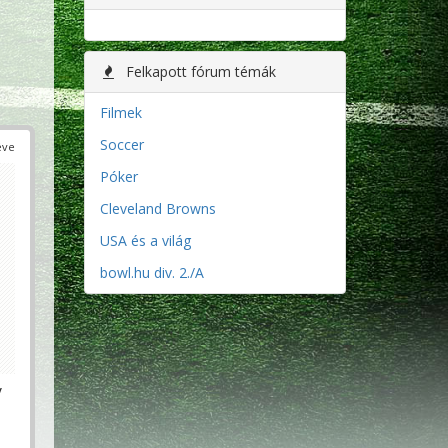
Felkapott fórum témák
Filmek
Soccer
éve
Póker
Cleveland Browns
USA és a világ
bowl.hu div. 2./A
y