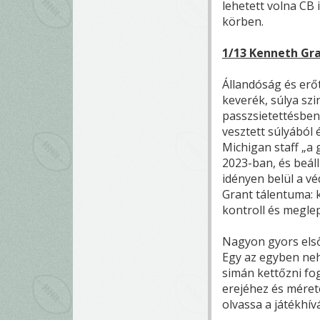
lehetett volna CB 
körben.
1/13 Kenneth Gra
Állandóság és erőt
keverék, súlya szi
passzsietettésben 
vesztett súlyából
Michigan staff „a 
2023-ban, és beál
idényen belül a v
Grant tálentuma: 
kontroll és meglep
Nagyon gyors első
Egy az egyben neh
simán kettőzni fo
erejéhez és méreté
olvassa a játékhív