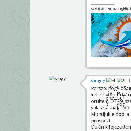
Az életben nem az tragédia, ha
danyly
Persze, hogy bealu
kellett volna kivá
örültem. DT-re sz
választásnak tippe
Mondjuk előbbi a 
prospect.
De én kifejezetten