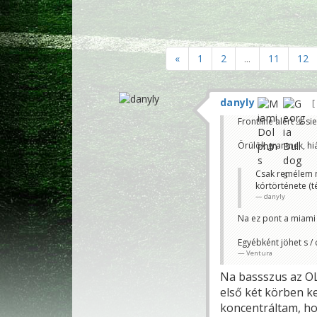
«
1
2
...
11
12
danyly
Frontline alert ⚠️ s
Örülök grantnek, hiá
Csak remélem n
kórtörténete (t
danyly
Na ez pont a miami p
Egyébként jöhet s / 
Ventura
Na bassszus az OL
első két körben ke
koncentráltam, ho