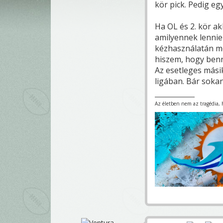
kör pick. Pedig eg
Ha OL és 2. kör a
amilyennek lennie 
kézhasználatán mé
hiszem, hogy benn 
Az esetleges mási
ligában. Bár soka
Az életben nem az tragédia, ha