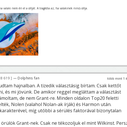
 valaki nem éri el a célját. A tragédia az, ha valakinek nincs célja.
8 619
— Dolphins fan
több mint 1 
dtam hajnalban. A tizedik választásig bírtam. Csak kettőt
rni, és mi jövünk. De amikor reggel megláttam a választást
ámoltam, de nem Grant-re. Minden oldalon Top20 feletti
lték, Nolen (valahol Nolan-ak írják) és Harmon után.
karakterével, míg utóbbi a sérülés faktorával bizonytalan
 örülök Grant-nek. Csak ne tékozoljuk el mint Wilkinst. Pers