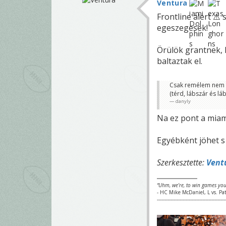
Ventura
Frontline alert ⚠️ 
egeszegesek!
Örülök grantnek, h
baltaztak el.
Csak remélem nem W
(térd, lábszár és lá
danyly
Na ez pont a miami 
Egyébként jöhet s 
Szerkesztette:
Vent
“Uhm, we’re, to win games you
- HC Mike McDaniel, L vs. Pat
---------------------------------------------