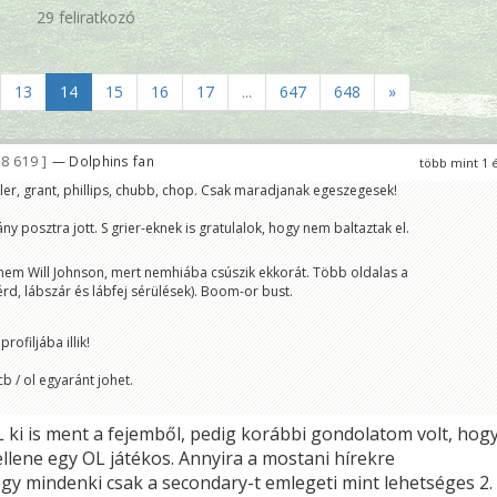
29 feliratkozó
13
14
15
16
17
...
647
648
»
8 619
— Dolphins fan
több mint 1 
ieler, grant, phillips, chubb, chop. Csak maradjanak egeszegesek!
ny posztra jott. S grier-eknek is gratulalok, hogy nem baltaztak el.
em Will Johnson, mert nemhiába csúszik ekkorát. Több oldalas a
érd, lábszár és lábfej sérülések). Boom-or bust.
rofiljába illik!
cb / ol egyaránt johet.
 ki is ment a fejemből, pedig korábbi gondolatom volt, hog
llene egy OL játékos. Annyira a mostani hírekre
gy mindenki csak a secondary-t emlegeti mint lehetséges 2.