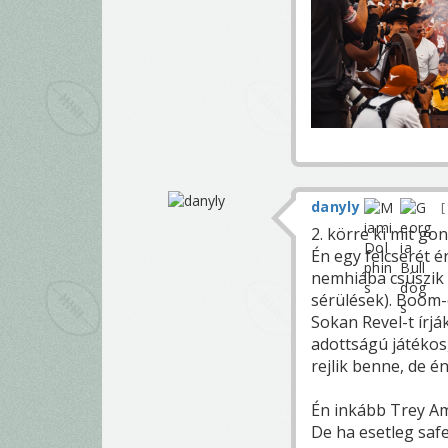
danyly
2. körre ki mit gon
Én egy felcserét 
nemhiába csúszik e
sérülések). Boom-
Sokan Revel-t írjá
adottságú játékos,
rejlik benne, de én
Én inkább Trey Am
De ha esetleg saf