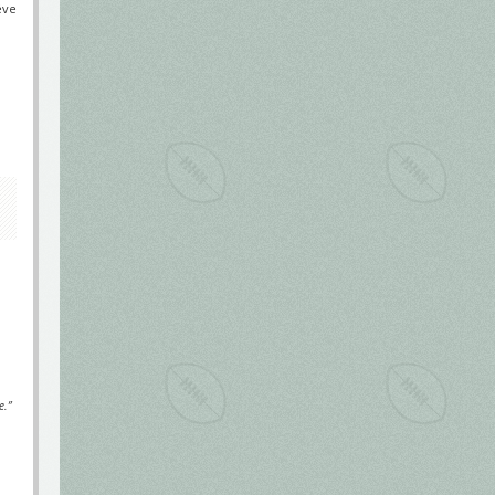
éve
e.”