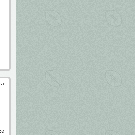
éve
ze