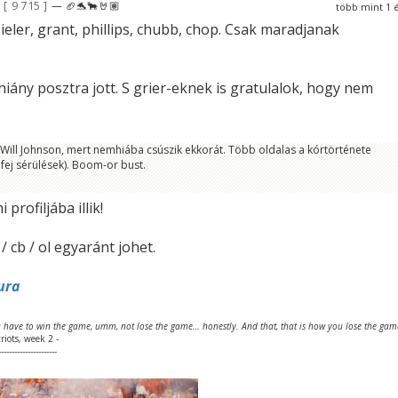
9 715
— 🏈🐬🐂🤘🏽
több mint 1 
sieler, grant, phillips, chubb, chop. Csak maradjanak
iány posztra jott. S grier-eknek is gratulalok, hogy nem
ill Johnson, mert nemhiába csúszik ekkorát. Több oldalas a kórtörténete
bfej sérülések). Boom-or bust.
profiljába illik!
/ cb / ol egyaránt johet.
ura
 have to win the game, umm, not lose the game… honestly. And that, that is how you lose the gam
riots, week 2 -
----------------------