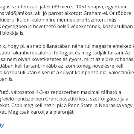
agas szinten való játék (39 meccs, 1051 snaps), egyetemi
s védőjátékos, aki jó párost alkotott Graham-el. Őt többre
d kiderül külön-külön mire mennek profi szinten, más
s egységben is bevethető belső védekezőnek, középsuliban
 blokkja is.
zik, hogy pl. a snap pillanatában néha túl magasra emelkedi
sabb falemberek alulról felfogják és meg tudják tartani. Az
sa nem olyan következetes és gyors, mint az előre rohanás
dában kell tartani, inkább az izom tömeg növelésre kell
a középsuli után sikerült a súlyát kompenzálnia, valószínűl
ban is.
futó, változatos 4-3-as rendszerben maximalizálható a
egfelelő rendszerben Grant pusztító lesz, szétforgácsolja a
ket. Csak meg kell nézni pl.: a Penn State, a Nebraska vagy
et. Még csak karcolja a plafonját.
ly