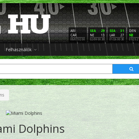
ARI
SEA
29
SEA
31
DEN
CAR
NE
13
LAR
27
NE
08/07 02:00
02/09 00:30
01/26 00:30
01/25 2
Felhasználók
ns
ami Dolphins