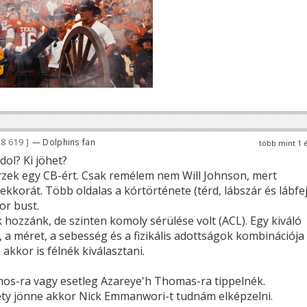
8 619
— Dolphins fan
több mint 1 
dol? Ki jöhet?
érzek egy CB-ért. Csak remélem nem Will Johnson, mert
kkorát. Több oldalas a kórtörténete (térd, lábszár és lábfe
or bust.
k hozzánk, de szinten komoly sérülése volt (ACL). Egy kiváló
 a méret, a sebesség és a fizikális adottságok kombinációja
 akkor is félnék kiválasztani.
os-ra vagy esetleg Azareye'h Thomas-ra tippelnék.
ety jönne akkor Nick Emmanwori-t tudnám elképzelni.