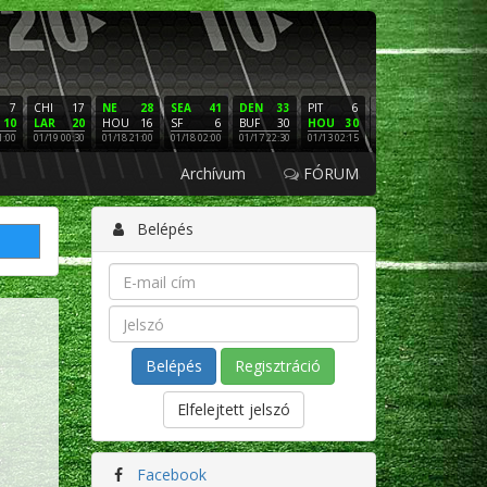
7
CHI
17
NE
28
SEA
41
DEN
33
PIT
6
NE
16
PHI
10
LAR
20
HOU
16
SF
6
BUF
30
HOU
30
LAC
3
SF
1:00
01/19 00:30
01/18 21:00
01/18 02:00
01/17 22:30
01/13 02:15
01/12 02:00
01/11 22:
Archívum
FÓRUM
Belépés
Regisztráció
Elfelejtett jelszó
Facebook