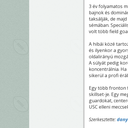
3 év folyamatos m
bajnok és dominán
taksálják, de maj
sémában. Speciáli
volt több field goal
A hibái közé tarto
és ilyenkor a gyor
oldalirányú mozgá
A súlyát pedig kor
koncentrálnia. Ha 
sikerül a profi érá
Egy több fronton 
skillset-je. Egy m
guardokat, centere
USC elleni meccsek
Szerkesztette:
dany