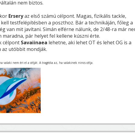
yáltalán nem biztos.
kkor
Ersery
az első számú célpont. Magas, fizikális tackle,
kell testfelépítésben a poszthoz. Bár a technikáján, főleg a
g van mit javítani. Simán elférne nálunk, de 2/48-ra már n
maradna, pár helyet fel kellene kúszni érte.
k célpont
Savaiinaea
lehetne, aki lehet OT és lehet OG is a
n az utóbbit mondják.
 valaki nem éri el a célját. A tragédia az, ha valakinek nincs célja.