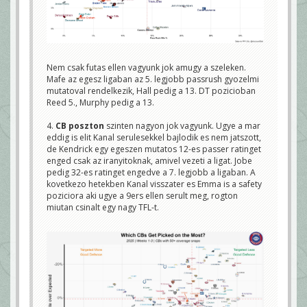
Nem csak futas ellen vagyunk jok amugy a szeleken.
Mafe az egesz ligaban az 5. legjobb passrush gyozelmi
mutatoval rendelkezik, Hall pedig a 13. DT pozicioban
Reed 5., Murphy pedig a 13.
4.
CB poszton
szinten nagyon jok vagyunk. Ugye a mar
eddig is elit Kanal serulesekkel bajlodik es nem jatszott,
de Kendrick egy egeszen mutatos 12-es passer ratinget
enged csak az iranyitoknak, amivel vezeti a ligat. Jobe
pedig 32-es ratinget engedve a 7. legjobb a ligaban. A
kovetkezo hetekben Kanal visszater es Emma is a safety
poziciora aki ugye a 9ers ellen serult meg, rogton
miutan csinalt egy nagy TFL-t.