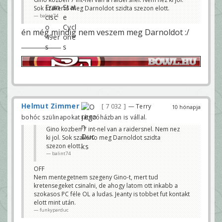
Sok szakerto meg Darnoldot szidta szezon elott.
balint74
én még mindig nem veszem meg Darnoldot :/
Helmut Zimmer
7 032
— Terry
10 hónapja
bohóc szülinapokat játszóházban is vállal.
Gino kozben 7 int-nel van a raidersnel. Nem nez
ki jol. Sok szakerto meg Darnoldot szidta
szezon elott.
balint74
OFF
Nem mentegetnem szegeny Gino-t, mert tud
kretensegeket csinalni, de ahogy latom ott inkabb a
szokasos PC féle OL a ludas. Jeanty is tobbet fut kontakt
elott mint után.
funkyparduc