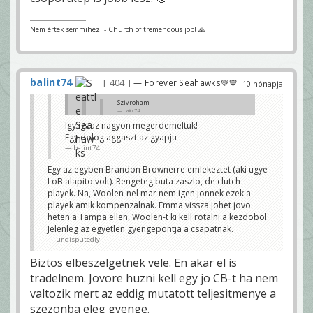
Nem értek semmihez! - Church of tremendous job! 🙏
balint74
404
— Forever Seahawks💚💙
10 hónapja
Szivroham
balint74
Igy igaaz nagyon megerdemeltuk!
Nagyon ovatosba valtottunk a negyedik
Egy dolog aggaszt az gyapju
negyedben, ez majdnem megbosszulta
magat. Szerencse kellett a vegen.
balint74
Mindegy, a lenyeg a W. Remeljuk ez jo
tapasztalat a csapatnak/edzoknek.
Egy az egyben Brandon Brownerre emlekeztet (aki ugye
funkyparduc
LoB alapito volt). Rengeteg buta zaszlo, de clutch
Hát ezt majdnem elbénáztuk valóban, de fontos W
playek. Na, Woolen-nel mar nem igen jonnek ezek a
végül, és egész meccs alapján maximálisan
playek amik kompenzalnak. Emma vissza johet jovo
megérdemelten.
zavi27
heten a Tampa ellen, Woolen-t ki kell rotalni a kezdobol.
Jelenleg az egyetlen gyengepontja a csapatnak.
undisputedly
Biztos elbeszelgetnek vele. En akar el is
tradelnem. Jovore huzni kell egy jo CB-t ha nem
valtozik mert az eddig mutatott teljesitmenye a
szezonba eleg gyenge.