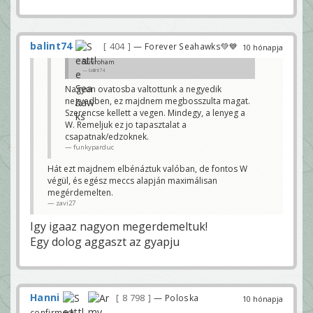
balint74
404
— Forever Seahawks💚💙
10 hónapja
Szivroham
balint74
Nagyon ovatosba valtottunk a negyedik
negyedben, ez majdnem megbosszulta magat.
Szerencse kellett a vegen. Mindegy, a lenyeg a
W. Remeljuk ez jo tapasztalat a
csapatnak/edzoknek.
funkyparduc
Hát ezt majdnem elbénáztuk valóban, de fontos W
végül, és egész meccs alapján maximálisan
megérdemelten.
zavi27
Igy igaaz nagyon megerdemeltuk!
Egy dolog aggaszt az gyapju
Hanni
8 798
— Poloska
10 hónapja
confirmed