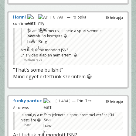
Hanni
8 798
— Poloska
10 hónapja
confirmed
Ja amúgy a meccs jelenete a spori szemmel
verése JSN hisztijére 😀
Hanni
Azt tudjuk mit mondott JSN?
En a video alapjan nem ertem. 😀
funkyparduc
"That's some bullshit"
Mind egyet értettünk szerintem 😀
funkyparduc
1 484
— Erin Elite
10 hónapja
Andrews
Ja amúgy a meccs jelenete a spori szemmel verése JSN
hisztijére 😀
Hanni
Azt tudjuk mit mondott JSN?