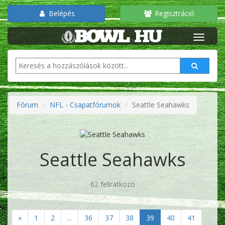
Belépés
Regisztráció
Fórum
NFL - Csapatfórumok
Seattle Seahawks
Seattle Seahawks
62 feliratkozó
«
1
2
...
36
37
38
39
40
41