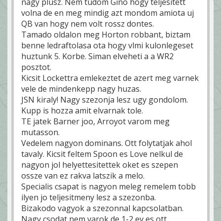
nagy plusz. Nem tudom Gino hogy teljesitett
volna de en meg mindig azt mondom amiota uj
QB van hogy nem volt rossz dontes.
Tamado oldalon meg Horton robbant, biztam
benne ledraftolasa ota hogy vlmi kulonlegeset
huztunk 5. Korbe. Siman elveheti a a WR2
posztot.
Kicsit Lockettra emlekeztet de azert meg varnek
vele de mindenkepp nagy huzas.
JSN kiraly! Nagy szezonja lesz ugy gondolom.
Kupp is hozza amit elvarnak tole.
TE jatek Barner joo, Arroyot varom meg
mutasson.
Vedelem nagyon dominans. Ott folytatjak ahol
tavaly. Kicsit feltem Spoon es Love nelkul de
nagyon jol helyettesitettek oket es szepen
ossze van ez rakva latszik a melo.
Specialis csapat is nagyon meleg remelem tobb
ilyen jo teljesitmeny lesz a szezonba.
Bizakodo vagyok a szezonnal kapcsolatban.
Nagy csodat nem varok de 1-2 ev es ott