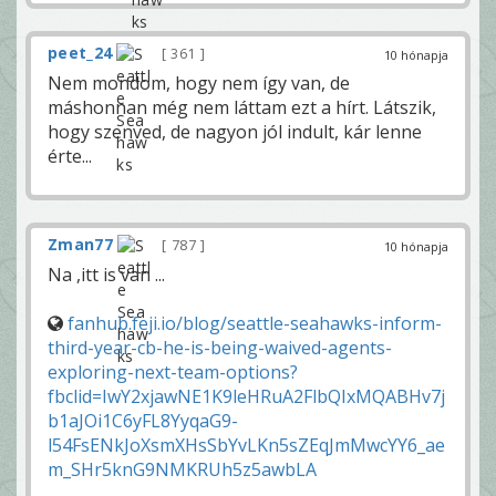
peet_24
361
10 hónapja
Nem mondom, hogy nem így van, de
máshonnan még nem láttam ezt a hírt. Látszik,
hogy szenved, de nagyon jól indult, kár lenne
érte...
Zman77
787
10 hónapja
Na ,itt is van ...
fanhub.feji.io/blog/seattle-seahawks-inform-
third-year-cb-he-is-being-waived-agents-
exploring-next-team-options?
fbclid=IwY2xjawNE1K9leHRuA2FlbQIxMQABHv7j
b1aJOi1C6yFL8YyqaG9-
l54FsENkJoXsmXHsSbYvLKn5sZEqJmMwcYY6_ae
m_SHr5knG9NMKRUh5z5awbLA