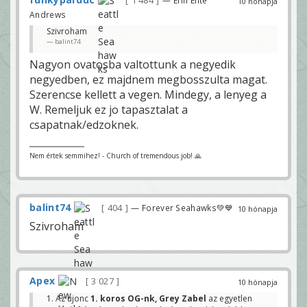
1 484
10 hónapja
Andrews
Szivroham
balint74
Nagyon ovatosba valtottunk a negyedik
negyedben, ez majdnem megbosszulta magat.
Szerencse kellett a vegen. Mindegy, a lenyeg a
W. Remeljuk ez jo tapasztalat a
csapatnak/edzoknek.
Nem értek semmihez! - Church of tremendous job! 🙏
balint74
404
— Forever Seahawks💚💙
10 hónapja
Szivroham
Apex
3 027
10 hónapja
1. Az ujonc
1. koros OG-nk, Grey Zabel
az egyetlen