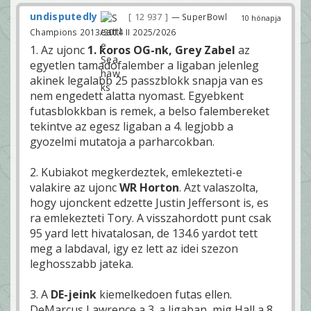
undisputedly
12 937
— SuperBowl
10 hónapja
Champions 2013/2014 II 2025/2026
1. Az ujonc
1. koros OG-nk, Grey Zabel
az
egyetlen tamadofalember a ligaban jelenleg
akinek legalabb 25 passzblokk snapja van es
nem engedett alatta nyomast. Egyebkent
futasblokkban is remek, a belso falembereket
tekintve az egesz ligaban a 4. legjobb a
gyozelmi mutatoja a parharcokban.
2. Kubiakot megkerdeztek, emlekezteti-e
valakire az ujonc
WR Horton
. Azt valaszolta,
hogy ujonckent edzette Justin Jeffersont is, es
ra emlekezteti Tory. A visszahordott punt csak
95 yard lett hivatalosan, de 134.6 yardot tett
meg a labdaval, igy ez lett az idei szezon
leghosszabb jateka.
3. A
DE-jeink
kiemelkedoen futas ellen.
DeMarcus Lawrence a 3. a ligaban, mig Hall a 8.