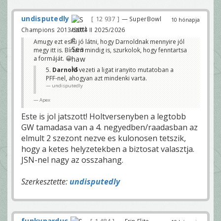
undisputedly
12 937
— SuperBowl
10 hónapja
Champions 2013/2014 II 2025/2026
Amugy ezt eskü jó látni, hogy Darnoldnak mennyire jól
megy itt is. Bírtam mindig is, szurkolok, hogy fenntartsa
a formáját. 😀
5.
Darnold
vezeti a ligat iranyito mutatoban a
PFF-nel, ahogyan azt mindenki varta.
undisputedly
Apex
Este is jol jatszott! Holtversenyben a legtobb
GW tamadasa van a 4. negyedben/raadasban az
elmult 2 szezont nezve es kulonosen tetszik,
hogy a ketes helyzetekben a biztosat valasztja.
JSN-nel nagy az osszahang.
Szerkesztette:
undisputedly
funkyparduc
— Erin Elite