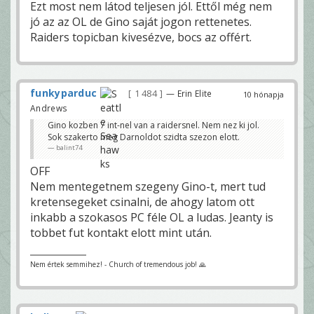
Ezt most nem látod teljesen jól. Ettől még nem
jó az az OL de Gino saját jogon rettenetes.
Raiders topicban kivesézve, bocs az offért.
funkyparduc
1 484
— Erin Elite
10 hónapja
Andrews
Gino kozben 7 int-nel van a raidersnel. Nem nez ki jol.
Sok szakerto meg Darnoldot szidta szezon elott.
balint74
OFF
Nem mentegetnem szegeny Gino-t, mert tud
kretensegeket csinalni, de ahogy latom ott
inkabb a szokasos PC féle OL a ludas. Jeanty is
tobbet fut kontakt elott mint után.
Nem értek semmihez! - Church of tremendous job! 🙏