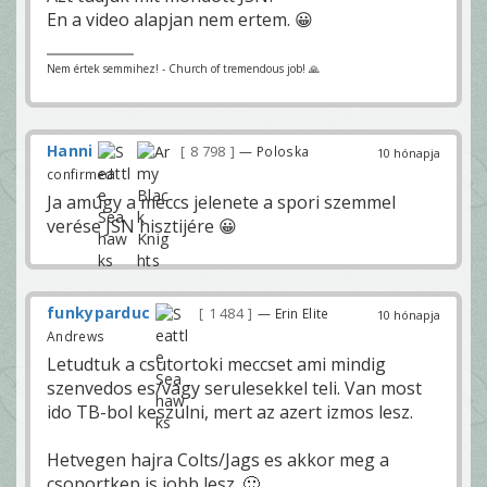
En a video alapjan nem ertem. 😀
Nem értek semmihez! - Church of tremendous job! 🙏
Hanni
8 798
— Poloska
10 hónapja
confirmed
Ja amúgy a meccs jelenete a spori szemmel
verése JSN hisztijére 😀
funkyparduc
1 484
— Erin Elite
10 hónapja
Andrews
Letudtuk a csutortoki meccset ami mindig
szenvedos es/vagy serulesekkel teli. Van most
ido TB-bol keszulni, mert az azert izmos lesz.
Hetvegen hajra Colts/Jags es akkor meg a
csoportkep is jobb lesz. 🙂