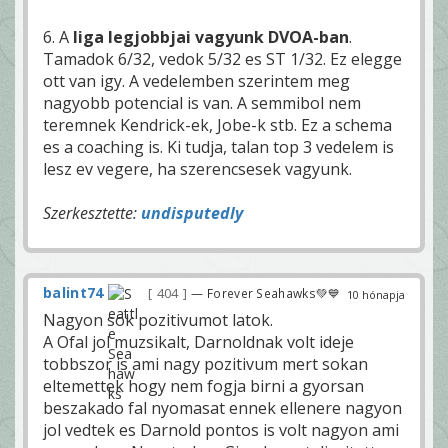
6. A
liga legjobbjai vagyunk DVOA-ban
.
Tamadok 6/32, vedok 5/32 es ST 1/32. Ez elegge
ott van igy. A vedelemben szerintem meg
nagyobb potencial is van. A semmibol nem
teremnek Kendrick-ek, Jobe-k stb. Ez a schema
es a coaching is. Ki tudja, talan top 3 vedelem is
lesz ev vegere, ha szerencsesek vagyunk.
Szerkesztette:
undisputedly
balint74
404
— Forever Seahawks💚💙
10 hónapja
Nagyon sok pozitivumot latok.
A Ofal jol muzsikalt, Darnoldnak volt ideje
tobbszor is ami nagy pozitivum mert sokan
eltemettek hogy nem fogja birni a gyorsan
beszakado fal nyomasat ennek ellenere nagyon
jol vedtek es Darnold pontos is volt nagyon ami