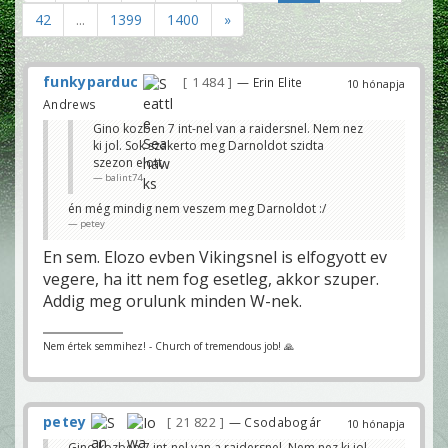
42
...
1399
1400
»
funkyparduc
1 484
— Erin Elite
10 hónapja
Andrews
Gino kozben 7 int-nel van a raidersnel. Nem nez
ki jol. Sok szakerto meg Darnoldot szidta
szezon elott.
balint74
én még mindig nem veszem meg Darnoldot :/
petey
En sem. Elozo evben Vikingsnel is elfogyott ev
vegere, ha itt nem fog esetleg, akkor szuper.
Addig meg orulunk minden W-nek.
Nem értek semmihez! - Church of tremendous job! 🙏
petey
21 822
— Csodabogár
10 hónapja
Gino kozben 7 int-nel van a raidersnel. Nem nez ki jol.