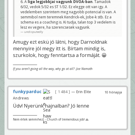
6. A
liga legjobbjai vagyunk DVOA-ban
. Tamadok
6/32, vedok 5/32 es ST 1/32. Ez elegge ott van igy. A
vedelemben szerintem meg nagyobb potencial is van. A
semmibol nem teremnek Kendrick-ek, Jobe-k stb. Ez a
schema es a coaching is. Ki tudja, talan top 3 vedelem is
lesz ev vegere, ha szerencsesek vagyunk.
undisputedly
Amugy ezt eskü jó látni, hogy Darnoldnak
mennyire jól megy itt is. Bírtam mindig is,
szurkolok, hogy fenntartsa a formáját. 😀
If you aren't going all the way, why go at all? -Joe Namath
funkyparduc
1 484
— Erin Elite
10 hónapja
Andrews
Üdv! Nyerünk hajnalban? Jó lenne
Nem értek semmihez! - Church of tremendous job! 🙏