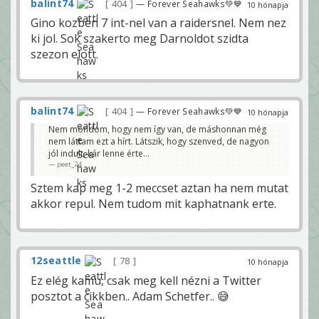
balint74
404
— Forever Seahawks💚💙
10 hónapja
Gino kozben 7 int-nel van a raidersnel. Nem nez
ki jol. Sok szakerto meg Darnoldot szidta
szezon elott.
balint74
404
— Forever Seahawks💚💙
10 hónapja
Nem mondom, hogy nem így van, de máshonnan még
nem láttam ezt a hírt. Látszik, hogy szenved, de nagyon
jól indult, kár lenne érte...
peet_24
Sztem kap meg 1-2 meccset aztan ha nem mutat
akkor repul. Nem tudom mit kaphatnank erte.
12seattle
78
10 hónapja
Ez elég kamu, csak meg kell nézni a Twitter
posztot a cikkben.. Adam Schetfer.. 😅