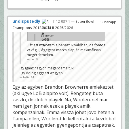
undisputedly
12 937
— SuperBowl
10 hónapja
Champions 2013/2014 II 2025/2026
Szivroham
balint74
Hát ezt majdnem elbénáztuk valóban, de fontos
Nagyon ovatosba valtottunk a negyedik negyedben,
W végül, és egész meccs alapján maximálisan
ez majdnem megbosszulta magat. Szerencse kellett
a vegen. Mindegy, a lenyeg a W. Remeljuk ez jo
megérdemelten.
tapasztalat a csapatnak/edzoknek.
zavi27
funkyparduc
Igy igaaz nagyon megerdemeltuk!
Egy dolog aggaszt az gyapju
balint74
Egy az egyben Brandon Brownerre emlekeztet
(aki ugye LoB alapito volt). Rengeteg buta
zaszlo, de clutch playek. Na, Woolen-nel mar
nem igen jonnek ezek a playek amik
kompenzalnak. Emma vissza johet jovo heten a
Tampa ellen, Woolen-t ki kell rotalni a kezdobol.
Jelenleg az egyetlen gyengepontja a csapatnak.