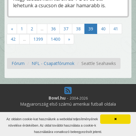
lehetunk a csucson de akar hamarabb is.
«
1
2
...
36
37
38
39
40
41
42
...
1399
1400
»
Fórum
NFL - Csapatfórumok
Seattle Seahawks
Bowl.hu
-
2004-2026
Magyarország első számú amerikai futball oldala
3
online felhasználó
Az oldalon cookie-kat használunk a weboldal teljesítményének
✖
Minden jog fenntartva. Írott anyagok újraközlése csak a szerző
növelése érdekében. Az oldal további használata a cookie-k
engedélyével.
használatára vonatkozó beleegyezését jelenti.
Impresszum