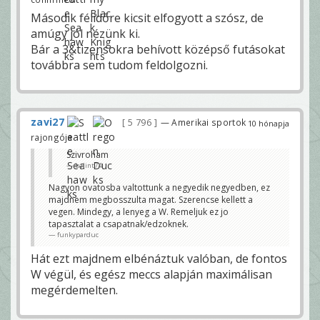
Második félidőre kicsit elfogyott a szósz, de
amúgy jól nézünk ki.
Bár a 3&tizensokra behívott középső futásokat
továbbra sem tudom feldolgozni.
zavi27
5 796
— Amerikai sportok
10 hónapja
rajongója
Szivroham
balint74
Nagyon ovatosba valtottunk a negyedik negyedben, ez
majdnem megbosszulta magat. Szerencse kellett a
vegen. Mindegy, a lenyeg a W. Remeljuk ez jo
tapasztalat a csapatnak/edzoknek.
funkyparduc
Hát ezt majdnem elbénáztuk valóban, de fontos
W végül, és egész meccs alapján maximálisan
megérdemelten.