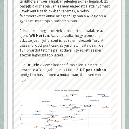
tamadofalember a ligaban jelenleg akinek legalabb 25
passzblokk snapja van es nem engedett alatta nyomast.
Egyebkent futasblokkban is remek, a belso
falembereket tekintve az egesz ligaban a 4. legjobb a
gyozelmi mutatoja a parharcokban.
2. Kubiakot megkerdeztek, emlekezteti-e valakire az
ujonc
WR Horton
. Azt valaszolta, hogy ujonckent
edzette Justin Jeffersont is, es ra emlekezteti Tory. A
visszahordott punt csak 95 yard lett hivatalosan, de
134.6 yardot tett meg a labdaval, igy ez lett az idei
szezon leghosszabb jateka.
3. A
DE-jeink
kiemelkedoen futas ellen. DeMarcus
Lawrence a 3. a ligaban, mig Hall a 8.
DT pozicioban
pedig Leo hasit ebben a mutatoban, 6. helyen van a
ligaban.