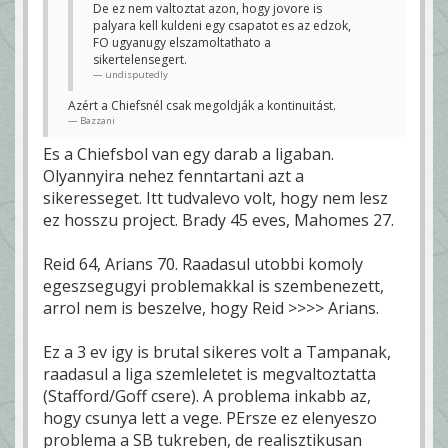
De ez nem valtoztat azon, hogy jovore is
ulpianus
palyara kell kuldeni egy csapatot es az edzok,
FO ugyanugy elszamoltathato a
sikertelensegert.
undisputedly
Azért a Chiefsnél csak megoldják a kontinuitást.
Bazzani
Es a Chiefsbol van egy darab a ligaban.
Olyannyira nehez fenntartani azt a
sikeresseget. Itt tudvalevo volt, hogy nem lesz
ez hosszu project. Brady 45 eves, Mahomes 27.
Reid 64, Arians 70. Raadasul utobbi komoly
egeszsegugyi problemakkal is szembenezett,
arrol nem is beszelve, hogy Reid >>>> Arians.
Ez a 3 ev igy is brutal sikeres volt a Tampanak,
raadasul a liga szemleletet is megvaltoztatta
(Stafford/Goff csere). A problema inkabb az,
hogy csunya lett a vege. PErsze ez elenyeszo
problema a SB tukreben, de realisztikusan