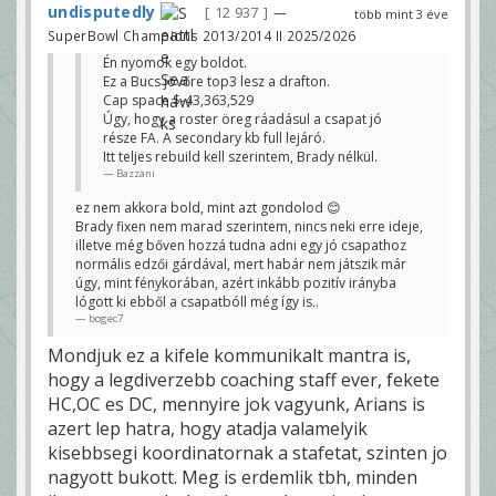
undisputedly
12 937
—
több mint 3 éve
SuperBowl Champions 2013/2014 II 2025/2026
Én nyomok egy boldot.
Ez a Bucs jövőre top3 lesz a drafton.
Cap space $-43,363,529
Úgy, hogy a roster öreg ráadásul a csapat jó
része FA. A secondary kb full lejáró.
Itt teljes rebuild kell szerintem, Brady nélkül.
Bazzani
ez nem akkora bold, mint azt gondolod 😊
Brady fixen nem marad szerintem, nincs neki erre ideje,
illetve még bőven hozzá tudna adni egy jó csapathoz
normális edzői gárdával, mert habár nem játszik már
úgy, mint fénykorában, azért inkább pozitív irányba
lógott ki ebből a csapatbóll még így is..
bogec7
Mondjuk ez a kifele kommunikalt mantra is,
hogy a legdiverzebb coaching staff ever, fekete
HC,OC es DC, mennyire jok vagyunk, Arians is
azert lep hatra, hogy atadja valamelyik
kisebbsegi koordinatornak a stafetat, szinten jo
nagyott bukott. Meg is erdemlik tbh, minden