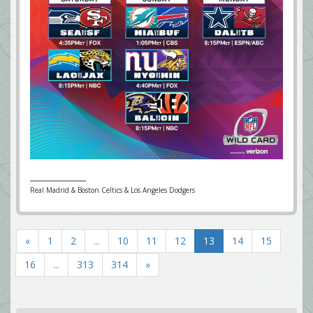
Real Madrid & Boston Celtics & Los Angeles Dodgers
«
1
2
...
10
11
12
13
14
15
16
...
313
314
»