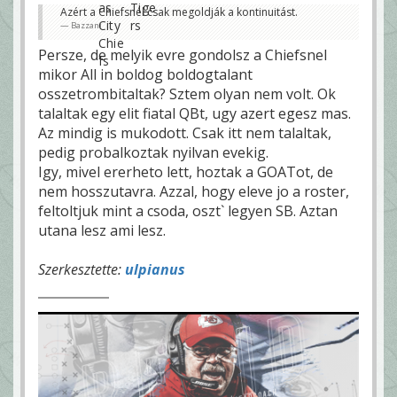
Azért a Chiefsnél csak megoldják a kontinuitást.
Bazzani
Persze, de melyik evre gondolsz a Chiefsnel
mikor All in boldog boldogtalant
osszetrombitaltak? Sztem olyan nem volt. Ok
talaltak egy elit fiatal QBt, ugy azert egesz mas.
Az mindig is mukodott. Csak itt nem talaltak,
pedig probalkoztak nyilvan evekig.
Igy, mivel ererheto lett, hoztak a GOATot, de
nem hosszutavra. Azzal, hogy eleve jo a roster,
feltoltjuk mint a csoda, oszt` legyen SB. Aztan
utana lesz ami lesz.
Szerkesztette:
ulpianus