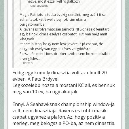
nezve, most ezzel kell foglalkozni.
undisputedly
Azért a Chiefsnél csak megoldják a kontinuitást.
Bazzani
Meg a Patriots is tudta évekig csinálni, meg azért ti se
zuhantatok két évvel a bajnoki cím után a
purgatóriumba.
A Ravens is folyamatosan (amióta NFL-t nézek) fenntart
egy bajnoki címre esélyes csapatot. Tuti van még amit
kihagyok.
Itt sem biztos, hogy nem lesz jövőre is jó csapat, de
nagyobb esély van egy sokéves vergődésre.
Persze én mint Lions drukker szóba sem hozom inkább
a vergődést...
Bazzani
Eddig egy komoly dinasztia volt az elmult 20
evben. A Pats Brdyvel.
Legkozelebb hozza a mostani KC all, es bennuk
meg van 10 ev, ha ugy akarjak.
Ennyi. A Seahawksnak championship window-ja
volt, nem dinasztiaja. Ravens es tobbi masik
csapat ugyanez a plafon. Az, hogy pozitiv a
merleg, meg belogsz a PO-ba, az nem dinasztia.