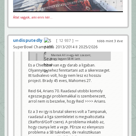
Állat vagyok, ami enni kér...
undisputedly
12 937
—
több mint 3 éve
SuperBowl Champions 2013/2014 II 2025/2026
Mentek All in egy-két szezont,
hogy legyen SB W. Lett.
Es a Chiefsbol van egy darab a ligaban.
Most annyira nem fest faszán
Olyannyira nehez fenntartani azt a sikeresseget.
a roster. Ahogy a Ramsnél, ez
nem zavarja õket.
Itt tudvalevo volt, hogy nem lesz ez hosszu
Majd építkeznek ahogy lehet,
project. Brady 45 eves, Mahomes 27.
vagy rebuild. Várják a következõ
nagy dobást.
Ha Top 3 cetli, akkor az. Ha
Reid 64, Arians 70. Raadasul utobbi komoly
mégis összeáll vmi, akkor az.
egeszsegugyi problemakkal is szembenezett,
ulpianus
arrol nem is beszelve, hogy Reid >>>> Arians.
Senki nem vitatja, hogy megerte. Egy SB
cim es utana par szenvedos ev messze
jobb deal, mint az osszes evben eros
Ez a 3 ev igy is brutal sikeres volt a Tampanak,
kozepszernek lenni.
raadasul a liga szemleletet is megvaltoztatta
(Stafford/Goff csere). A problema inkabb az,
De ez nem valtoztat azon, hogy jovore is
palyara kell kuldeni egy csapatot es az
hogy csunya lett a vege. PErsze ez elenyeszo
edzok, FO ugyanugy elszamoltathato a
problema a SB tukreben, de realisztikusan
sikertelensegert.
undisputedly