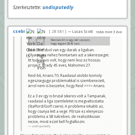
Szerkesztette:
undisputedly
csebi
28 581
— Lucas Scott
több mint 3 éve
Mentek All in egy-két szezont,
hogy legyen SB W. Lett.
Es a Chiefsbol van egy darab a ligaban.
Most annyira nem fest faszán
Olyannyira nehez fenntartani azt a sikeresseget.
a roster. Ahogy a Ramsnél, ez
nem zavarja õket.
Itt tudvalevo volt, hogy nem lesz ez hosszu
Majd építkeznek ahogy lehet,
project. Brady 45 eves, Mahomes 27.
vagy rebuild. Várják a következõ
nagy dobást.
Ha Top 3 cetli, akkor az. Ha
Reid 64, Arians 70. Raadasul utobbi komoly
mégis összeáll vmi, akkor az.
egeszsegugyi problemakkal is szembenezett,
ulpianus
arrol nem is beszelve, hogy Reid >>>> Arians.
Senki nem vitatja, hogy megerte. Egy SB
cim es utana par szenvedos ev messze
jobb deal, mint az osszes evben eros
Ez a 3 ev igy is brutal sikeres volt a Tampanak,
kozepszernek lenni.
raadasul a liga szemleletet is megvaltoztatta
(Stafford/Goff csere). A problema inkabb az,
De ez nem valtoztat azon, hogy jovore is
palyara kell kuldeni egy csapatot es az
hogy csunya lett a vege. PErsze ez elenyeszo
edzok, FO ugyanugy elszamoltathato a
problema a SB tukreben, de realisztikusan
sikertelensegert.
undisputedly
nezve, most ezzel kell foglalkozni.
undisputedly
Azért a Chiefsnél csak megoldják a kontinuitást.
Bazzani