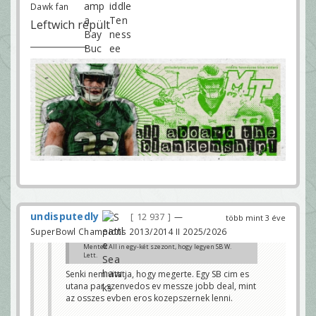
Dawk fan
Leftwich repült
undisputedly
12 937
—
több mint 3 éve
SuperBowl Champions 2013/2014 II 2025/2026
Mentek All in egy-két szezont, hogy legyen SB W.
Lett.
Most annyira nem fest faszán a roster. Ahogy a
Senki nem vitatja, hogy megerte. Egy SB cim es
Ramsnél, ez nem zavarja õket.
utana par szenvedos ev messze jobb deal, mint
Majd építkeznek ahogy lehet, vagy rebuild. Várják a
az osszes evben eros kozepszernek lenni.
következõ nagy dobást.
Ha Top 3 cetli, akkor az. Ha mégis összeáll vmi, akkor
az.