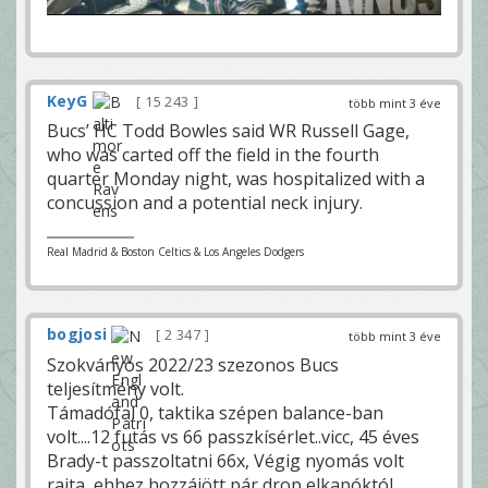
KeyG
15 243
több mint 3 éve
Bucs’ HC Todd Bowles said WR Russell Gage,
who was carted off the field in the fourth
quarter Monday night, was hospitalized with a
concussion and a potential neck injury.
Real Madrid & Boston Celtics & Los Angeles Dodgers
bogjosi
2 347
több mint 3 éve
Szokványos 2022/23 szezonos Bucs
teljesítmény volt.
Támadófal 0, taktika szépen balance-ban
volt....12 futás vs 66 passzkísérlet..vicc, 45 éves
Brady-t passzoltatni 66x, Végig nyomás volt
rajta, ehhez hozzájött pár drop elkapóktól,