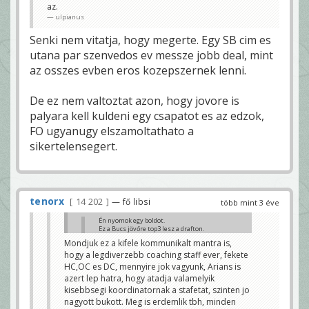
az.
ulpianus
Senki nem vitatja, hogy megerte. Egy SB cim es
utana par szenvedos ev messze jobb deal, mint
az osszes evben eros kozepszernek lenni.
De ez nem valtoztat azon, hogy jovore is
palyara kell kuldeni egy csapatot es az edzok,
FO ugyanugy elszamoltathato a
sikertelensegert.
tenorx
14 202
— fő libsi
több mint 3 éve
Én nyomok egy boldot.
Ez a Bucs jövőre top3 lesz a drafton.
Cap space $-43,363,529
Mondjuk ez a kifele kommunikalt mantra is,
Úgy, hogy a roster öreg ráadásul a csapat
hogy a legdiverzebb coaching staff ever, fekete
jó része FA. A secondary kb full lejáró.
Itt teljes rebuild kell szerintem, Brady
HC,OC es DC, mennyire jok vagyunk, Arians is
nélkül.
azert lep hatra, hogy atadja valamelyik
Bazzani
kisebbsegi koordinatornak a stafetat, szinten jo
ez nem akkora bold, mint azt gondolod 😊
nagyott bukott. Meg is erdemlik tbh, minden
Brady fixen nem marad szerintem, nincs neki erre