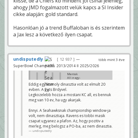
klissé, de a Chiefs kb mindent jól csinál jelenleg,
ahogy JMD fogalmazott velük kapcs a SI Insider
cikke alapján: gold standard.
Hasonlóan jó a trend Buffaloban is és szerintem
a Jax lesz a következő ilyen csapat.
undisputedly
12 937
—
több mint 3 éve
SuperBowl Champions 2013/2014 II 2025/2026
Mentek
All in egy-
két
Eddig egy komoly dinasztia volt az elmult 20
szezont,
evben. A Pats Brdyvel.
hogy
legyen SB
Legkozelebb hozza a mostani KC all, es bennuk
W. Lett.
meg van 10 ev, ha ugy akarjak.
Most
annyira
Ennyi. A Seahawksnak championship window-ja
nem fest
faszán a
volt, nem dinasztiaja. Ravens es tobbi masik
roster.
csapat ugyanez a plafon. Az, hogy pozitiv a
Ahogy a
merleg, meg belogsz a PO-ba, az nem dinasztia.
Ramsnél,
ez nem
undisputedly
zavarja
õket.