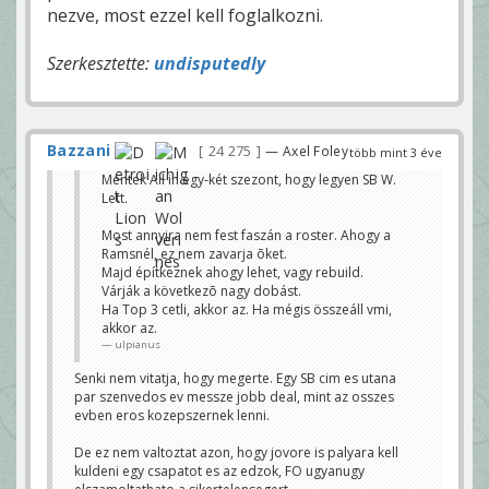
nezve, most ezzel kell foglalkozni.
Szerkesztette:
undisputedly
Bazzani
24 275
— Axel Foley
több mint 3 éve
Mentek All in egy-két szezont, hogy legyen SB W.
Lett.
Most annyira nem fest faszán a roster. Ahogy a
Ramsnél, ez nem zavarja õket.
Majd építkeznek ahogy lehet, vagy rebuild.
Várják a következõ nagy dobást.
Ha Top 3 cetli, akkor az. Ha mégis összeáll vmi,
akkor az.
ulpianus
Senki nem vitatja, hogy megerte. Egy SB cim es utana
par szenvedos ev messze jobb deal, mint az osszes
evben eros kozepszernek lenni.
De ez nem valtoztat azon, hogy jovore is palyara kell
kuldeni egy csapatot es az edzok, FO ugyanugy