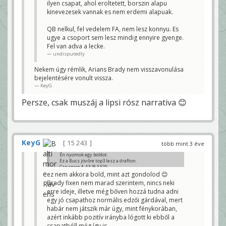
ilyen csapat, ahol eroltetett, borszin alapu
ideje, illetve még bőven hozzá tudna adni egy jó
csapathoz normális edzői gárdával, mert habár nem
kinevezesek vannak es nem erdemi alapuak.
játszik már úgy, mint fénykorában, azért inkább
pozitív irányba lógott ki ebből a csapatbóll még így
is..
QB nelkul, fel vedelem FA, nem lesz konnyu. Es
bogec7
ugye a csoport sem lesz mindig ennyire gyenge.
Fel van adva a lecke.
undisputedly
Nekem úgy rémlik, Arians Brady nem visszavonulása
bejelentésére vonult vissza.
KeyG
Persze, csak muszáj a lipsi rósz narrativa 😊
KeyG
15 243
több mint 3 éve
Én nyomok egy boldot.
Ez a Bucs jövőre top3 lesz a drafton.
Cap space $-43,363,529
Úgy, hogy a roster öreg ráadásul a csapat jó része FA.
ez nem akkora bold, mint azt gondolod 😊
A secondary kb full lejáró.
Brady fixen nem marad szerintem, nincs neki
Itt teljes rebuild kell szerintem, Brady nélkül.
erre ideje, illetve még bőven hozzá tudna adni
Bazzani
egy jó csapathoz normális edzői gárdával, mert
habár nem játszik már úgy, mint fénykorában,
azért inkább pozitív irányba lógott ki ebből a
csapatbóll még így is..