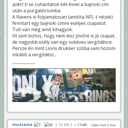
azért ti se zuhantatok két évvel a bajnoki cím
után a purgatóriumba.
A Ravens is folyamatosan (amióta NFL-t nézek)
fenntart egy bajnoki címre esélyes csapatot.
Tuti van még amit kihagyok.
Itt sem biztos, hogy nem lesz jövőre is jó csapat,
de nagyobb esély van egy sokéves vergődésre.
Persze én mint Lions drukker szóba sem hozom
inkább a vergődést...
mustaine
10 335
— Chalk
több mint 3 éve