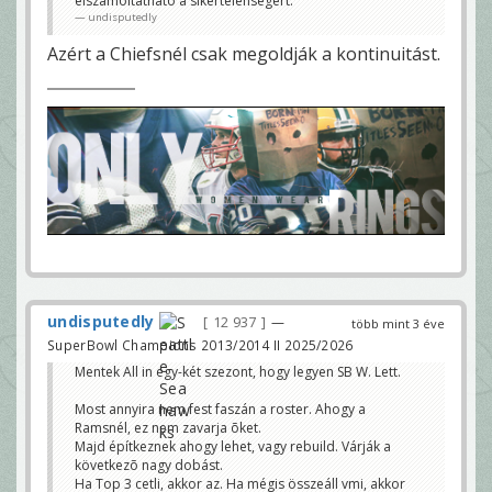
elszamoltathato a sikertelensegert.
undisputedly
Azért a Chiefsnél csak megoldják a kontinuitást.
undisputedly
12 937
—
több mint 3 éve
SuperBowl Champions 2013/2014 II 2025/2026
Mentek All in egy-két szezont, hogy legyen SB W. Lett.
Most annyira nem fest faszán a roster. Ahogy a
Ramsnél, ez nem zavarja õket.
Majd építkeznek ahogy lehet, vagy rebuild. Várják a
következõ nagy dobást.
Ha Top 3 cetli, akkor az. Ha mégis összeáll vmi, akkor