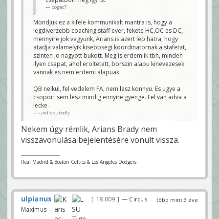
bogec7
Mondjuk ez a kifele kommunikalt mantra is, hogy a
legdiverzebb coaching staff ever, fekete HC,OC es DC,
mennyire jok vagyunk, Arians is azert lep hatra, hogy
atadja valamelyik kisebbsegi koordinatornak a stafetat,
szinten jo nagyott bukott. Meg is erdemlik tbh, minden
ilyen csapat, ahol eroltetett, borszin alapu kinevezesek
vannak es nem erdemi alapuak.
QB nelkul, fel vedelem FA, nem lesz konnyu. Es ugye a
csoport sem lesz mindig ennyire gyenge. Fel van adva a
lecke.
undisputedly
Nekem úgy rémlik, Arians Brady nem
visszavonulása bejelentésére vonult vissza.
Real Madrid & Boston Celtics & Los Angeles Dodgers
ulpianus
18 009
— Circus
több mint 3 éve
Maximus