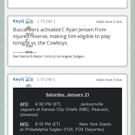
KeyG
15 243
több mint 3 éve
Buccaneers activated C Ryan Jensen from
injured reserve, making him eligible to play
tonight vs. the Cowboys.
Real Madrid & Boston Celtics & Los Angeles Dodgers
KeyG
15 243
több mint 3 éve