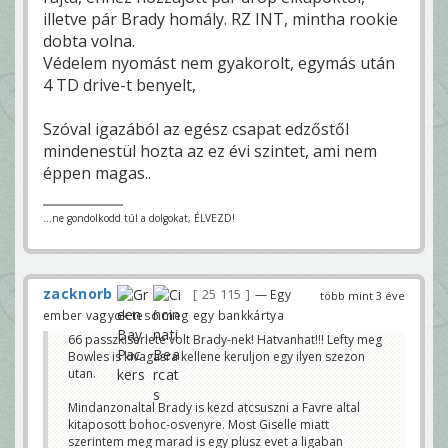
illetve pár Brady homály. RZ INT, mintha rookie
dobta volna.
Védelem nyomást nem gyakorolt, egymás után
4 TD drive-t benyelt,
Szóval igazából az egész csapat edzőstől
mindenestül hozta az ez évi szintet, ami nem
éppen magas..
...ne gondolkodd túl a dolgokat, ÉLVEZD!
zacknorb
25 115
— Egy
több mint 3 éve
ember vagyok tesó meg egy bankkártya
66 passzkiserlete volt Brady-nek! Hatvanhat!!! Lefty meg
Bowles is kivagasra kellene keruljon egy ilyen szezon
utan.
Mindanzonaltal Brady is kezd atcsuszni a Favre altal
kitaposott bohoc-osvenyre. Most Giselle miatt
szerintem meg marad is egy plusz evet a ligaban