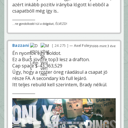
azért inkább pozitív irányba lógott ki ebből a
csapatbóll még így is..
...ne gondolkodd túl a dolgokat, ÉLVEZD!
Bazzani
24 275
— Axel Foley
több mint 3 éve
Én nyomok egy boldot.
Ez a Bucs jövőre top3 lesz a drafton.
Cap space $-43,363,529
Úgy, hogy a roster öreg ráadásul a csapat jó
része FA. A secondary kb full lejáró.
Itt teljes rebuild kell szerintem, Brady nélkül.