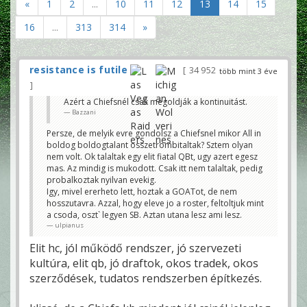
«
1
2
...
10
11
12
13
14
15
16
...
313
314
»
resistance is futile
34 952
több mint 3 éve
Azért a Chiefsnél csak megoldják a kontinuitást.
Bazzani
Persze, de melyik evre gondolsz a Chiefsnel mikor All in
boldog boldogtalant osszetrombitaltak? Sztem olyan
nem volt. Ok talaltak egy elit fiatal QBt, ugy azert egesz
mas. Az mindig is mukodott. Csak itt nem talaltak, pedig
probalkoztak nyilvan evekig.
Igy, mivel ererheto lett, hoztak a GOATot, de nem
hosszutavra. Azzal, hogy eleve jo a roster, feltoltjuk mint
a csoda, oszt` legyen SB. Aztan utana lesz ami lesz.
ulpianus
Elit hc, jól működő rendszer, jó szervezeti
kultúra, elit qb, jó draftok, okos tradek, okos
szerződések, tudatos rendszerben építkezés.