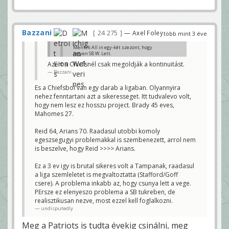
Bazzani
24 275
— Axel Foley
több mint 3 éve
Mentek All in egy-két szezont, hogy
legyen SB W. Lett.
Azért a Chiefsnél csak megoldják a kontinuitást.
Most annyira nem fest faszán a roster.
Bazzani
Ahogy a Ramsnél, ez nem zavarja õket.
Majd építkeznek ahogy lehet, vagy
rebuild. Várják a következõ nagy dobást.
Es a Chiefsbol van egy darab a ligaban. Olyannyira
Ha Top 3 cetli, akkor az. Ha mégis összeáll
nehez fenntartani azt a sikeresseget. Itt tudvalevo volt,
vmi, akkor az.
ulpianus
hogy nem lesz ez hosszu project. Brady 45 eves,
Mahomes 27.
Senki nem vitatja, hogy megerte. Egy SB cim es
utana par szenvedos ev messze jobb deal, mint az
osszes evben eros kozepszernek lenni.
Reid 64, Arians 70. Raadasul utobbi komoly
egeszsegugyi problemakkal is szembenezett, arrol nem
De ez nem valtoztat azon, hogy jovore is palyara kell
kuldeni egy csapatot es az edzok, FO ugyanugy
is beszelve, hogy Reid >>>> Arians.
elszamoltathato a sikertelensegert.
undisputedly
Ez a 3 ev igy is brutal sikeres volt a Tampanak, raadasul
a liga szemleletet is megvaltoztatta (Stafford/Goff
csere). A problema inkabb az, hogy csunya lett a vege.
PErsze ez elenyeszo problema a SB tukreben, de
realisztikusan nezve, most ezzel kell foglalkozni.
undisputedly
Meg a Patriots is tudta évekig csinálni, meg