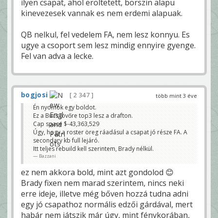
ilyen csapat, ahol eroltetett, borszin alapu
kinevezesek vannak es nem erdemi alapuak.
QB nelkul, fel vedelem FA, nem lesz konnyu. Es
ugye a csoport sem lesz mindig ennyire gyenge.
Fel van adva a lecke.
bogjosi
2 347
több mint 3 éve
Én nyomok egy boldot.
Ez a Bucs jövőre top3 lesz a drafton.
Cap space $-43,363,529
Úgy, hogy a roster öreg ráadásul a csapat jó része FA. A
secondary kb full lejáró.
Itt teljes rebuild kell szerintem, Brady nélkül.
Bazzani
ez nem akkora bold, mint azt gondolod 😊
Brady fixen nem marad szerintem, nincs neki
erre ideje, illetve még bőven hozzá tudna adni
egy jó csapathoz normális edzői gárdával, mert
habár nem játszik már úgy, mint fénykorában,