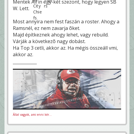
Mentek All in egy-két szezont, hogy legyen SB
W. Lett.
Most annyira nem fest faszán a roster. Ahogy a
Ramsnél, ez nem zavarja õket.
Majd építkeznek ahogy lehet, vagy rebuild.
Várják a következõ nagy dobást.
Ha Top 3 cetli, akkor az. Ha mégis összeáll vmi,
akkor az.
Állat vagyok, ami enni kér...