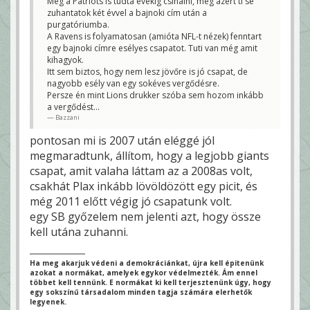
Meg a Patriots is tudta évekig csinálni, meg azért ti se
zuhantatok két évvel a bajnoki cím után a
purgatóriumba.
A Ravens is folyamatosan (amióta NFL-t nézek) fenntart
egy bajnoki címre esélyes csapatot. Tuti van még amit
kihagyok.
Itt sem biztos, hogy nem lesz jövőre is jó csapat, de
nagyobb esély van egy sokéves vergődésre.
Persze én mint Lions drukker szóba sem hozom inkább
a vergődést...
Bazzani
pontosan mi is 2007 után eléggé jól
megmaradtunk, állítom, hogy a legjobb giants
csapat, amit valaha láttam az a 2008as volt,
csakhát Plax inkább lövöldözött egy picit, és
még 2011 előtt végig jó csapatunk volt.
egy SB győzelem nem jelenti azt, hogy össze
kell utána zuhanni.
Ha meg akarjuk védeni a demokráciánkat, újra kell épitenünk
azokat a normákat, amelyek egykor védelmezték. Ám ennel
többet kell tennünk. E normákat ki kell terjesztenünk úgy, hogy
egy sokszínű társadalom minden tagja számára elerhetők
legyenek.