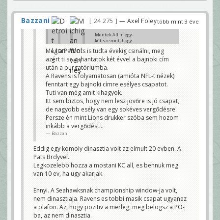
megoldják a kontinuitást.
Bazzani
Bazzani
24 275
— Axel Foley
több mint 3 éve
Es a Chiefsbol van egy darab a ligaban.
Olyannyira nehez fenntartani azt a
sikeresseget. Itt tudvalevo volt, hogy nem
Mentek All in egy-
lesz ez hosszu project. Brady 45 eves,
két szezont, hogy
Mahomes 27.
legyen SB W. Lett.
Meg a Patriots is tudta évekig csinálni, meg
Reid 64, Arians 70. Raadasul utobbi komoly
azért ti se zuhantatok két évvel a bajnoki cím
Most annyira nem
egeszsegugyi problemakkal is
fest faszán a roster.
után a purgatóriumba.
szembenezett, arrol nem is beszelve,
Ahogy a Ramsnél, ez
A Ravens is folyamatosan (amióta NFL-t nézek)
hogy Reid >>>> Arians.
nem zavarja õket.
Majd építkeznek
fenntart egy bajnoki címre esélyes csapatot.
Ez a 3 ev igy is brutal sikeres volt a
ahogy lehet, vagy
Tuti van még amit kihagyok.
Tampanak, raadasul a liga szemleletet is
rebuild. Várják a
megvaltoztatta (Stafford/Goff csere). A
következõ nagy
Itt sem biztos, hogy nem lesz jövőre is jó csapat,
problema inkabb az, hogy csunya lett a
dobást.
de nagyobb esély van egy sokéves vergődésre.
vege. PErsze ez elenyeszo problema a SB
Ha Top 3 cetli, akkor
Persze én mint Lions drukker szóba sem hozom
tukreben, de realisztikusan nezve, most
az. Ha mégis
ezzel kell foglalkozni.
összeáll vmi, akkor
inkább a vergődést...
az.
undisputedly
Bazzani
ulpianus
Meg a Patriots is tudta évekig csinálni, meg azért ti
se zuhantatok két évvel a bajnoki cím után a
Eddig egy komoly dinasztia volt az elmult 20 evben. A
Senki nem vitatja, hogy
purgatóriumba.
megerte. Egy SB cim es utana
Pats Brdyvel.
A Ravens is folyamatosan (amióta NFL-t nézek)
par szenvedos ev messze jobb
Legkozelebb hozza a mostani KC all, es bennuk meg
fenntart egy bajnoki címre esélyes csapatot. Tuti
deal, mint az osszes evben eros
van még amit kihagyok.
kozepszernek lenni.
van 10 ev, ha ugy akarjak.
Itt sem biztos, hogy nem lesz jövőre is jó csapat, de
nagyobb esély van egy sokéves vergődésre.
De ez nem valtoztat azon, hogy
Persze én mint Lions drukker szóba sem hozom
jovore is palyara kell kuldeni
Ennyi. A Seahawksnak championship window-ja volt,
inkább a vergődést...
egy csapatot es az edzok, FO
nem dinasztiaja. Ravens es tobbi masik csapat ugyanez
ugyanugy elszamoltathato a
Bazzani
a plafon. Az, hogy pozitiv a merleg, meg belogsz a PO-
sikertelensegert.
undisputedly
ba, az nem dinasztia.