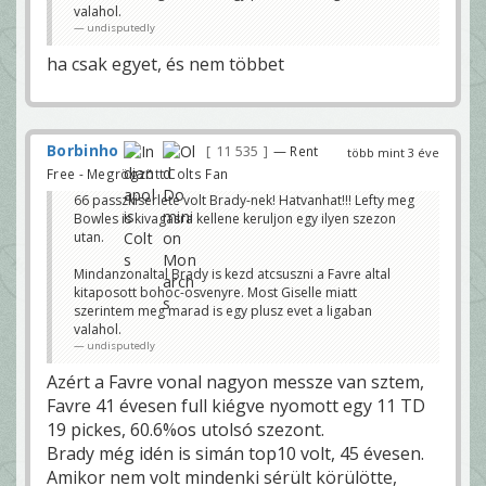
valahol.
undisputedly
ha csak egyet, és nem többet
Borbinho
11 535
— Rent
több mint 3 éve
Free - Megrögzött Colts Fan
66 passzkiserlete volt Brady-nek! Hatvanhat!!! Lefty meg
Bowles is kivagasra kellene keruljon egy ilyen szezon
utan.
Mindanzonaltal Brady is kezd atcsuszni a Favre altal
kitaposott bohoc-osvenyre. Most Giselle miatt
szerintem meg marad is egy plusz evet a ligaban
valahol.
undisputedly
Azért a Favre vonal nagyon messze van sztem,
Favre 41 évesen full kiégve nyomott egy 11 TD
19 pickes, 60.6%os utolsó szezont.
Brady még idén is simán top10 volt, 45 évesen.
Amikor nem volt mindenki sérült körülötte,