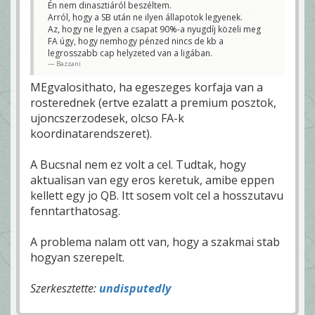
Én nem dinasztiáról beszéltem.
Majd
építkezne
Arról, hogy a SB után ne ilyen állapotok legyenek.
k ahogy
Az, hogy ne legyen a csapat 90%-a nyugdíj közeli meg
lehet, vagy
FA úgy, hogy nemhogy pénzed nincs de kb a
rebuild.
Várják a
legrosszabb cap helyzeted van a ligában.
következõ
Bazzani
nagy
dobást.
Ha Top 3
MEgvalosithato, ha egeszeges korfaja van a
cetli, akkor
az. Ha
rosterednek (ertve ezalatt a premium posztok,
mégis
ujoncszerzodesek, olcso FA-k
összeáll
vmi, akkor
koordinatarendszeret).
az.
ulpianus
Senki nem vitatja,
A Bucsnal nem ez volt a cel. Tudtak, hogy
hogy megerte. Egy SB
cim es utana par
aktualisan van egy eros keretuk, amibe eppen
szenvedos ev
kellett egy jo QB. Itt sosem volt cel a hosszutavu
messze jobb deal,
mint az osszes
fenntarthatosag.
evben eros
kozepszernek lenni.
De ez nem valtoztat
A problema nalam ott van, hogy a szakmai stab
azon, hogy jovore is
palyara kell kuldeni
hogyan szerepelt.
egy csapatot es az
edzok, FO ugyanugy
elszamoltathato a
Szerkesztette:
undisputedly
sikertelensegert.
undisputedly
Azért a Chiefsnél csak