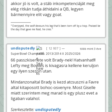
akkor jó is volt, a stáb inkompetenciáját meg
elég ritkán tudja áthidalni a QB, legyen
bármennyire elit vagy goat.
"Overjoyed, the wolf devours his leg that's been torn off by a trap. Praised be
the day that gave me food, he cries."
undisputedly
12 937
—
több mint 3 éve
SuperBowl Champions 2013/2014 II 2025/2026
66 passzkiserlete volt Brady-nek! Hatvanhat!!!
Lefty meg Bowles is kivagasra kellene keruljon
egy ilyen szezon utan.
Mindanzonaltal Brady is kezd atcsuszni a Favre
altal kitaposott bohoc-osvenyre. Most Giselle
miatt szerintem meg marad is egy plusz evet a
ligaban valahol.
Szerkesztette:
undisputedly