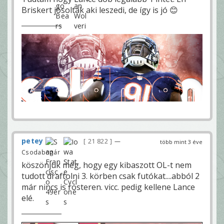
Briskert jósoltak aki leszedi, de így is jó 😊
petey
21 822
—
több mint 3 éve
Csodabogár
köszönjük meg, hogy egy kibaszott OL-t nem
tudott draftolni 3. körben csak futókat....abból 2
már nincs is rosteren. vicc. pedig kellene Lance
elé.