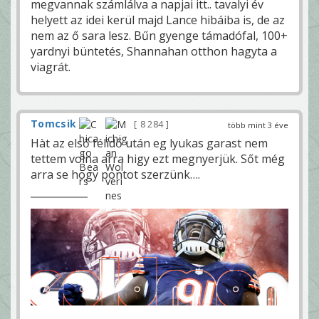
megvannak számlálva a napjai itt.. tavalyi év
helyett az idei kerül majd Lance hibáiba is, de az
nem az ő sara lesz. Bűn gyenge támadófal, 100+
yardnyi büntetés, Shannahan otthon hagyta a
viagrát.
Tomcsik
8 284
több mint 3 éve
Hàt az első félidő után eg lyukas garast nem
tettem volna arra higy ezt megnyerjük. Sőt még
arra se hogy pontot szerzünk….