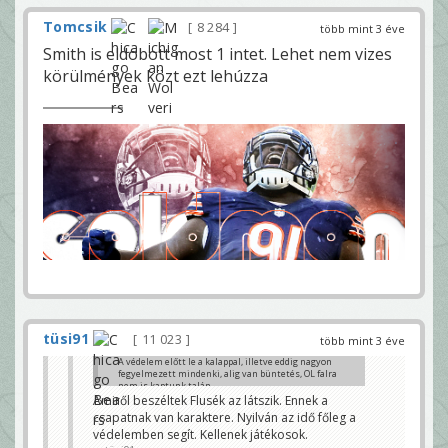
Tomcsik
8 284
több mint 3 éve
Smith is eldobott most 1 intet. Lehet nem vizes
körülmények közt ezt lehúzza
tüsi91
11 023
több mint 3 éve
A védelem előtt le a kalappal, illetve eddig nagyon
fegyelmezett mindenki, alig van büntetés, OL falra
nem is kaptunk talán.
Amiről beszéltek Flusék az látszik. Ennek a
hpeter93
csapatnak van karaktere. Nyilván az idő főleg a
védelemben segít. Kellenek játékosok.