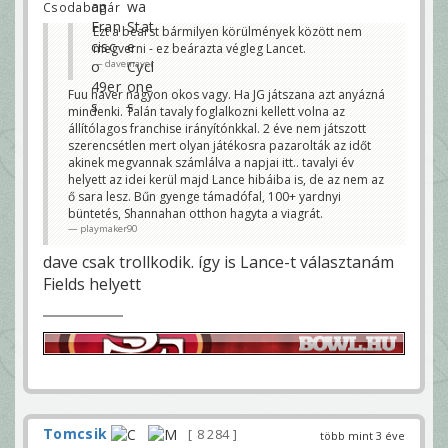
Csodabogár
Ezt a bearst bármilyen körülmények között nem
megverni - ez beárazta végleg Lancet.
davemayer
Fuu haver nagyon okos vagy. Ha JG játszana azt anyázná
mindenki. Talán tavaly foglalkozni kellett volna az
állítólagos franchise irányítónkkal. 2 éve nem játszott
szerencsétlen mert olyan játékosra pazarolták az időt
akinek megvannak számlálva a napjai itt.. tavalyi év
helyett az idei kerül majd Lance hibáiba is, de az nem az
ő sara lesz. Bűn gyenge támadófal, 100+ yardnyi
büntetés, Shannahan otthon hagyta a viagrát.
playmaker90
dave csak trollkodik. így is Lance-t választanám
Fields helyett
Tomcsik
8 284
több mint 3 éve