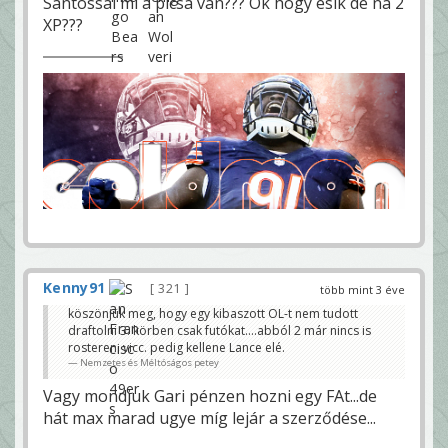
Santossal mi a picsa van??? Ok hogy esik de na 2
XP???
Kenny91
321
több mint 3 éve
köszönjük meg, hogy egy kibaszott OL-t nem tudott
draftolni 3. körben csak futókat....abból 2 már nincs is
rosteren. vicc. pedig kellene Lance elé.
Nemzetes és Méltóságos petey
Vagy mondjuk Gari pénzen hozni egy FAt...de
hát max marad ugye míg lejár a szerződése...