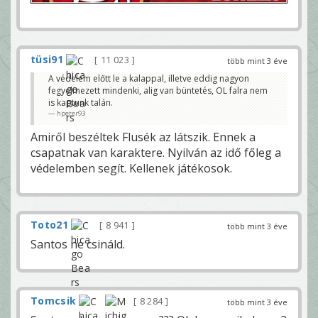
tüsi91
11 023
több mint 3 éve
A védelem előtt le a kalappal, illetve eddig nagyon
fegyelmezett mindenki, alig van büntetés, OL falra nem
is kaptunk talán.
hpeter93
Amiről beszéltek Flusék az látszik. Ennek a
csapatnak van karaktere. Nyilván az idő főleg a
védelemben segít. Kellenek játékosok.
Toto21
8 941
több mint 3 éve
Santos ne csináld.
Tomcsik
8 284
több mint 3 éve