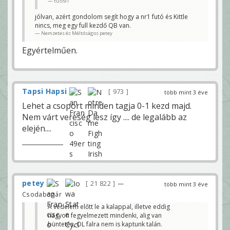
tüsi91
jólvan, azért gondolom segít hogy a nr1 futó és Kittle
nincs, meg egy full kezdő QB van.
Nemzetes és Méltóságos petey
Egyértelműen.
Tapsi Hapsi
973
több mint 3 éve
Lehet a csoport minden tagja 0-1 kezd majd.
Nem várt vereség lesz így .... de legalább az
elején....
petey
21 822
—
több mint 3 éve
Csodabogár
A védelem előtt le a kalappal, illetve eddig
nagyon fegyelmezett mindenki, alig van
büntetés, OL falra nem is kaptunk talán.