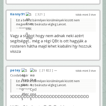
Kenny91
321
több mint 3 éve
Ezt a bearst bármilyen körülmények között nem
megverni - ez beárazta végleg Lancet.
davemayer
Vagy a stábot hogy nem adnak neki azért
segítséget... még a régi QBt is ott hagyják a
rosteren hátha majd lehet kiabálni hjy hozzuk
vissza
petey
21 822
—
több mint 3 éve
Csodabogár
Ezt a bearst bármilyen körülmények között nem
megverni - ez beárazta végleg Lancet.
davemayer
XDDDDDDDDDDDDDDDDDDDDDDDDDDD