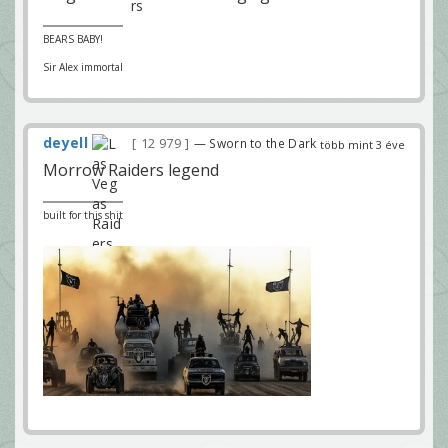
BEARS BABY!
Sir Alex immortal
deyell
12 979
— Sworn to the Dark
több mint 3 éve
Morrow Raiders legend
built for this shit