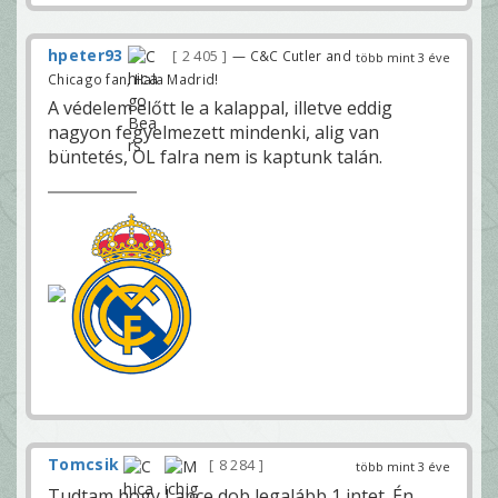
hpeter93
2 405
— C&C Cutler and
több mint 3 éve
Chicago fan, Hala Madrid!
A védelem előtt le a kalappal, illetve eddig
nagyon fegyelmezett mindenki, alig van
büntetés, OL falra nem is kaptunk talán.
Tomcsik
8 284
több mint 3 éve
Tudtam hogy Lance dob legalább 1 intet. Én