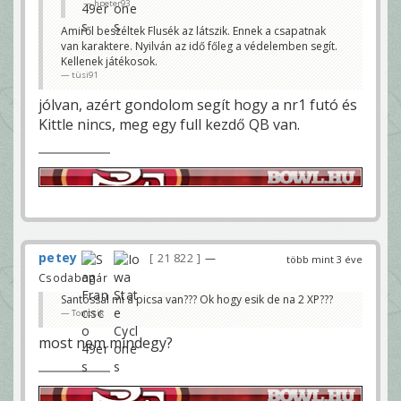
hpeter93
Amiről beszéltek Flusék az látszik. Ennek a csapatnak
van karaktere. Nyilván az idő főleg a védelemben segít.
Kellenek játékosok.
tüsi91
jólvan, azért gondolom segít hogy a nr1 futó és
Kittle nincs, meg egy full kezdő QB van.
petey
21 822
—
több mint 3 éve
Csodabogár
Santossal mi a picsa van??? Ok hogy esik de na 2 XP???
Tomcsik
most nem mindegy?