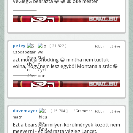
VéGlegG beárazta 😀 😀 😀 oké mester
petey
21 822
—
több mint 3 éve
Csodabogár
azt mondja shocking 😀 mintha nem tudtuk
volna, hogy nem lesz egyből Montana a srác 😀
davemayer
15 704
— "Grammar
több mint 3 éve
maci"
Ezt a bearst bármilyen körülmények között nem
megverni - ez beárazta végleg Lancet.