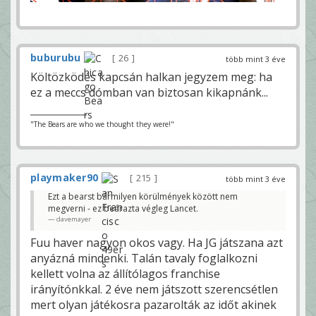
buburubu
26
több mint 3 éve
Költözködés kapcsán halkan jegyzem meg: ha
ez a meccs dómban van biztosan kikapnánk...
"The Bears are who we thought they were!"
playmaker90
215
több mint 3 éve
Ezt a bearst bármilyen körülmények között nem
megverni - ez beárazta végleg Lancet.
davemayer
Fuu haver nagyon okos vagy. Ha JG játszana azt
anyázná mindenki. Talán tavaly foglalkozni
kellett volna az állítólagos franchise
irányítónkkal. 2 éve nem játszott szerencsétlen
mert olyan játékosra pazarolták az időt akinek