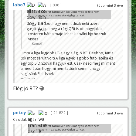
labo7
806
több mint 3 éve
Ezt a bearst bármilyen körülmények között nem
megverni - ez beárazta végleg Lancet.
davemayer
Vagy a stábot hogy nem adnak neki azért
segítséget... még a régi QBt is ott hagyják a
rosteren hátha majd lehet kiabálni hjy hozzuk
vissza
Kenny91
Hmm a liga legjobb LT-e,egy elég jó RT. Deeboo, Kittle
(ok most sérült volt) A liga egyik legjobb futó játéka és
egy top 5 D Szóval hagyjuk ezt. Csak nézd meg mi ment
a médiában hogy mi nem tettünk semmit hogy
segítsünk Fieldsnek…
Tomcsik
Elég jó RT? 😀
petey
21 822
—
több mint 3 éve
Csodabogár
Ezt a bearst bármilyen körülmények között nem
megverni - ez beárazta végleg Lancet.
davemayer