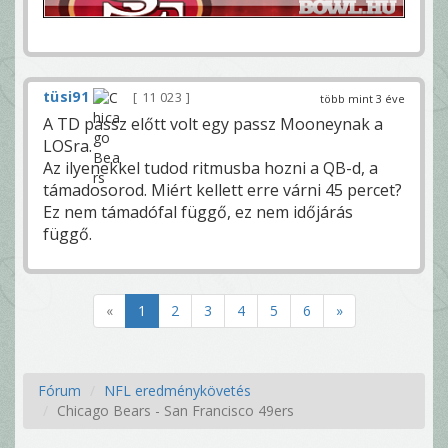
tüsi91
11 023
több mint 3 éve
A TD passz előtt volt egy passz Mooneynak a
LOSra.
Az ilyenekkel tudod ritmusba hozni a QB-d, a
támadosorod. Miért kellett erre várni 45 percet?
Ez nem támadófal függő, ez nem időjárás
függő.
«
1
2
3
4
5
6
»
Fórum
NFL eredménykövetés
Chicago Bears - San Francisco 49ers