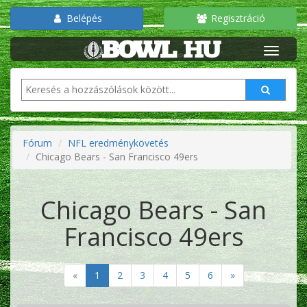
Belépés
Regisztráció
Fórum
NFL eredménykövetés
Chicago Bears - San Francisco 49ers
Chicago Bears - San
Francisco 49ers
«
1
2
3
4
5
6
»