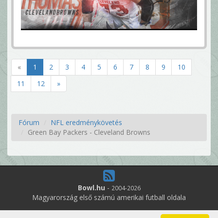
«
1
2
3
4
5
6
7
8
9
10
11
12
»
Fórum
NFL eredménykövetés
Green Bay Packers - Cleveland Browns
Bowl.hu
-
2004-2026
Magyarország első számú amerikai futball oldala
9
online felhasználó