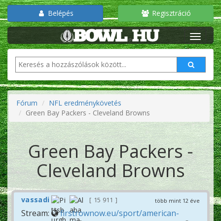
Belépés
Regisztráció
Fórum
NFL eredménykövetés
Green Bay Packers - Cleveland Browns
Green Bay Packers -
Cleveland Browns
vassadi
15 911
több mint 12 éve
Stream:
firstrownow.eu/sport/american-