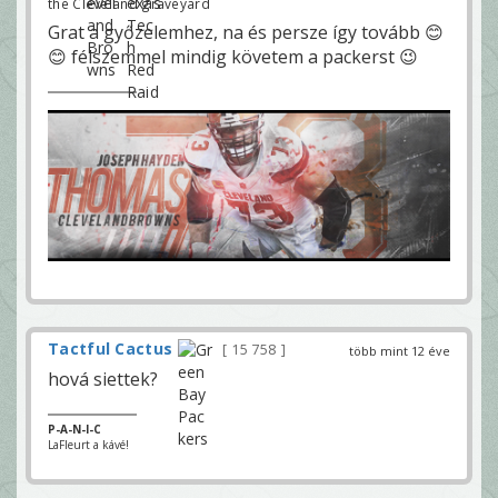
the Cleveland graveyard
Grat a győzelemhez, na és persze így tovább 😊
😊 félszemmel mindig követem a packerst 😉
Tactful Cactus
15 758
több mint 12 éve
hová siettek?
P-A-N-I-C
LaFleurt a kávé!