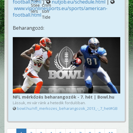
football.html
|
nutjob.eu/schedule.html
|
www.viponlinesports.eu/sports/american-
football.html
Beharangozó:
NFL mérkőzés beharangozók - 7. hét | Bowl.hu
Lássuk, mi vár ránk a hetedik fordulóban.
bowl.hu/nfl_merkozes_beharangozok_2013_-_7_het#GB