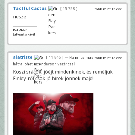
Tactful Cactus
15 758
több mint 12 éve
nesze
P-A-N-I-C
LaFleurt a kávé!
alatriste
11 946
— Ha nincs más
több mint 12 éve
hátra jöhet az Anderson vezércsel.
Köszi srácok, jóéjt mindenkinek, és reméljük
Finley-ről csak jó hírek jönnek majd!