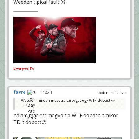
Weeden tipical fault 😀
Liverpool Fc
favre
125
több mint 12 éve
Weeden minden meccsre tartogat egy WTF dobást 😀
Drip
nálam már ott megvolt a WTF dobása amikor
TD-t dobott😛