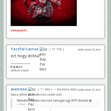
Liverpool Fc
Tactful Cactus
15 758
több mint 12 éve
ezt hogy dobta?
P-A-N-I-C
LaFleurt a kávé!
alatriste
11 946
— Ha nincs más
több mint 12 éve
hátra jöhet az Anderson vezércsel.
Weeden minden meccsre tartogat egy WTF dobást 😀
Drip