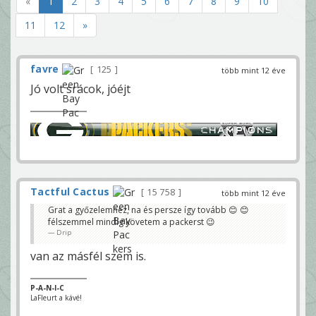
«
1
2
3
4
5
6
7
8
9
10
11
12
»
favre
125
több mint 12 éve
Jó volt srácok, jóéjt
Tactful Cactus
15 758
több mint 12 éve
Grat a győzelemhez, na és persze így tovább 😊 😊
félszemmel mindig követem a packerst 😉
Drip
van az másfél szem is.
P-A-N-I-C
LaFleurt a kávé!