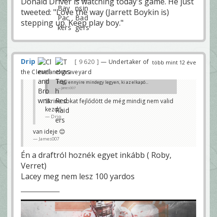
Donald Driver is watching today's game. He just
tweeted: "Love the way (Jarrett Boykin is)
stepping up. Keep play boy."
Drip
9 620
— Undertaker of
több mint 12 éve
the Cleveland graveyard
hogy ennyire mindegy legyen, ki az elkapó...
James007
Skrine sokat fejlődött de még mindig nem valid
kezdő
Drip
van ideje 😊
James007
Én a draftról hoznék egyet inkább ( Roby,
Verret)
Lacey meg nem lesz 100 yardos