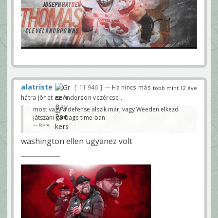
alatriste
11 946
— Ha nincs más
több mint 12 éve
hátra jöhet az Anderson vezércsel.
most vagy a defense alszik már, vagy Weeden elkezd
játszani garbage time-ban
favre
washington ellen ugyanez volt