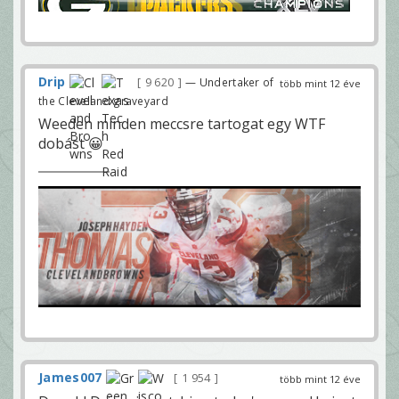
Drip
9 620
— Undertaker of
több mint 12 éve
the Cleveland graveyard
Weeden minden meccsre tartogat egy WTF
dobást 😀
James007
1 954
több mint 12 éve