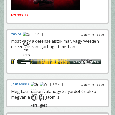
Liverpool Fc
favre
125
több mint 12 éve
most vagy a defense alszik már, vagy Weeden
elkezd játszani garbage time-ban
James007
1 954
több mint 12 éve
Még Laci fusson valahogy 22 yardot és akkor
megvan a mai jóslatom is