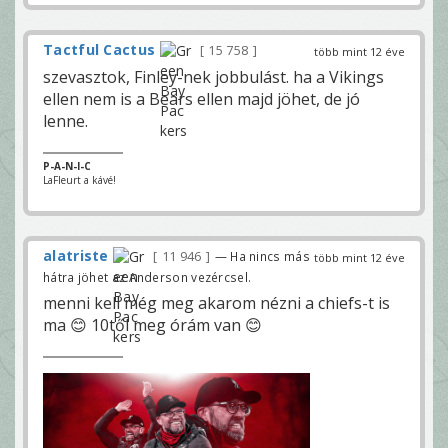
Tactful Cactus
15 758
több mint 12 éve
szevasztok, Finley-nek jobbulást. ha a Vikings
ellen nem is a Bears ellen majd jöhet, de jó
lenne.
P-A-N-I-C
LaFleurt a kávé!
alatriste
11 946
— Ha nincs más
több mint 12 éve
hátra jöhet az Anderson vezércsel.
menni kell még meg akarom nézni a chiefs-t is
ma 😊 10től meg órám van 😊