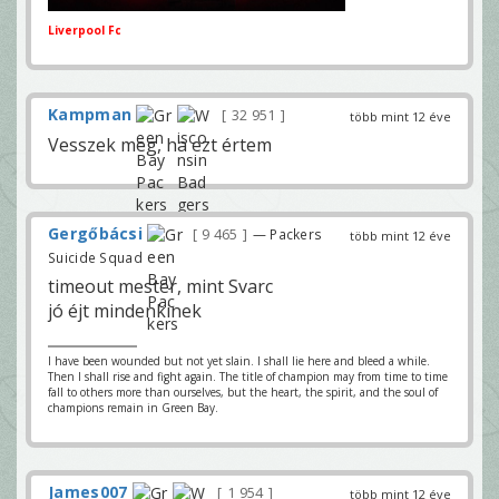
Liverpool Fc
Kampman
32 951
több mint 12 éve
Vesszek meg, ha ezt értem
Gergőbácsi
9 465
— Packers
több mint 12 éve
Suicide Squad
timeout mester, mint Svarc
jó éjt mindenkinek
I have been wounded but not yet slain. I shall lie here and bleed a while.
Then I shall rise and fight again. The title of champion may from time to time
fall to others more than ourselves, but the heart, the spirit, and the soul of
champions remain in Green Bay.
James007
1 954
több mint 12 éve