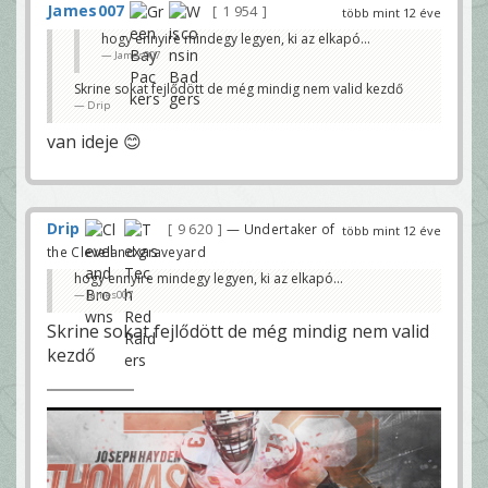
James007
1 954
több mint 12 éve
hogy ennyire mindegy legyen, ki az elkapó...
James007
Skrine sokat fejlődött de még mindig nem valid kezdő
Drip
van ideje 😊
Drip
9 620
— Undertaker of
több mint 12 éve
the Cleveland graveyard
hogy ennyire mindegy legyen, ki az elkapó...
James007
Skrine sokat fejlődött de még mindig nem valid
kezdő