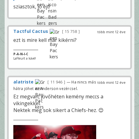
sziasztok, jó éjt!
Tactful Cactus
15 758
több mint 12 éve
ezt is mire kell már kikérni?
P-A-N-I-C
LaFleurt a kávé!
alatriste
11 946
— Ha nincs más
több mint 12 éve
hátra jöhet az Anderson vezércsel.
Ez megvan, jövőhéten kemény meccs a
vikingekkel.
Nektek meg sok sikert a Chiefs-hez. 😊