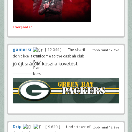
Liverpool Fc
gamerkr
12 044
— The sharif
több mint 12 éve
don't like it - welcome to the casbah club
jó éjt srácok, köszi a követést.
Drip
9 620
— Undertaker of
több mint 12 éve