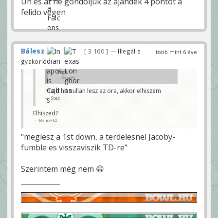
Uh es at ne gondoljuk az ajandek 4 pontot a
felido vegen
Bálesz
3 160
— Illegális
több mint 6 éve
gyakorló
Vege
Bence94
majd ha nullan lesz az ora, akkor elhiszem
Stez
Elhiszed?
Bence94
"meglesz a 1st down, a terdelesnel Jacoby-
fumble es visszaviszik TD-re"
Szerintem még nem 😀