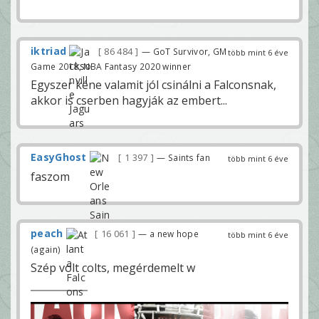
iktriad
86 484
— GoT Survivor, GM
több mint 6 éve
Game 2018, NBA Fantasy 2020 winner
Egyszer kéne valamit jól csinálni a Falconsnak,
akkor is cserben hagyják az embert...
EasyGhost
1 397
— Saints fan
több mint 6 éve
faszom
peach
16 061
— a new hope
több mint 6 éve
(again)
Szép volt colts, megérdemelt w