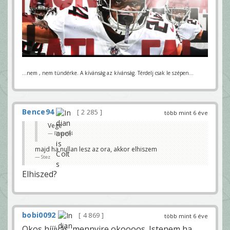
...nem , nem tündérke. A kívánság az kívánság. Térdelj csak le szépen...
Bence94
2 285
több mint 6 éve
Vege
Bence94
majd ha nullan lesz az ora, akkor elhiszem
Stez
Elhiszed?
bobi0092
4 869
több mint 6 éve
Okos hííívás, mennyire okoooos. Istenem ha