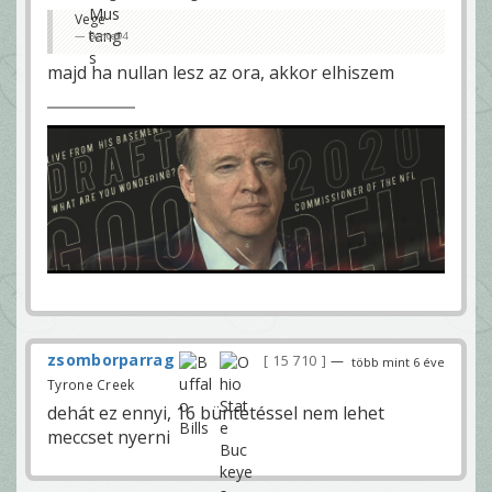
Vege
Bence94
majd ha nullan lesz az ora, akkor elhiszem
zsomborparrag
15 710
—
több mint 6 éve
Tyrone Creek
dehát ez ennyi, 16 büntetéssel nem lehet
meccset nyerni