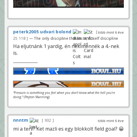
peterk2005 udvari bolond
több mint 6 éve
25 118
— The only discipline that lasts, is self discipline
Ha eljutnánk 1 yardig, én nekimennék a 4.-nek
is.
“Pressure is something you feel when you don't know what the hell you're
doing.”
(Peyton Manning)
nnntm
932
több mint 6 éve
mi a terv? Ket mazli es egy blokkolt field goal? 😀