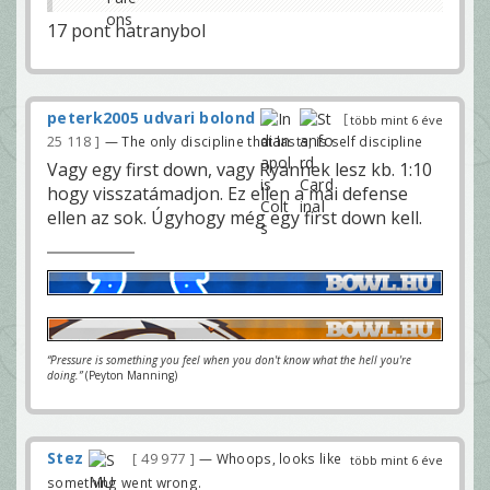
17 pont hatranybol
peterk2005 udvari bolond
több mint 6 éve
25 118
— The only discipline that lasts, is self discipline
Vagy egy first down, vagy Ryannek lesz kb. 1:10
hogy visszatámadjon. Ez ellen a mai defense
ellen az sok. Úgyhogy még egy first down kell.
“Pressure is something you feel when you don't know what the hell you're
doing.”
(Peyton Manning)
Stez
49 977
— Whoops, looks like
több mint 6 éve
something went wrong.