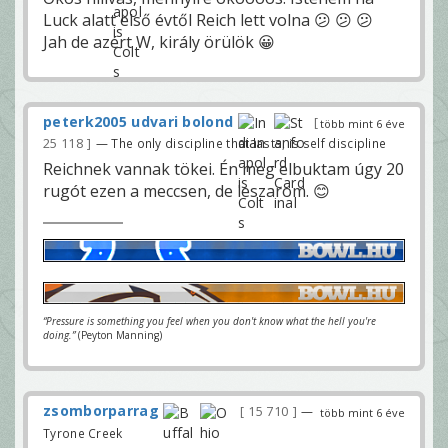
Luck alatt első évtől Reich lett volna 😕 😕 😕
Jah de azért W, király örülök 😀
peterk2005 udvari bolond
több mint 6 éve
25 118
— The only discipline that lasts, is self discipline
Reichnek vannak tökei. Én meg elbuktam úgy 20
rugót ezen a meccsen, de leszarom. 😊
“Pressure is something you feel when you don't know what the hell you're
doing.”
(Peyton Manning)
zsomborparrag
15 710
—
több mint 6 éve
Tyrone Creek