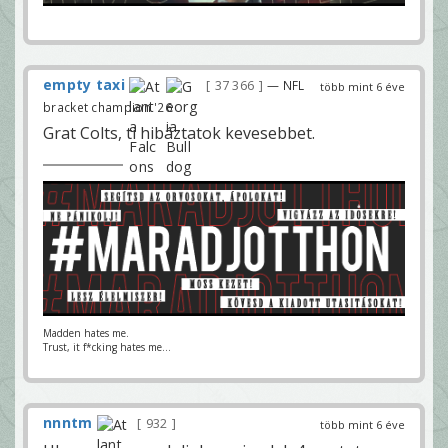
empty taxi
37 366
— NFL
több mint 6 éve
bracket champion '26
Grat Colts, ti hibáztatok kevesebbet.
Madden hates me.
Trust, it f*cking hates me...
nnntm
932
több mint 6 éve