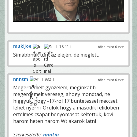
mukijoe
1 041
több mint 6 éve
Simábbnak tűnt az elején, de meglett.
nnntm
932
több mint 6 éve
Megerdemelt gyozelem, meginkabb
megerdemelt vereseg, ahogy mondtad, ne
higgyuk, hogy -17-rol 17 buntetessel meccset
lehet nyerni. Orulok hogy a masodik felidoben
ertelmes csapat benyomasat keltettuk, kovi
harom heten harom Wt akarok latni
Szerkesztette:
nnntm