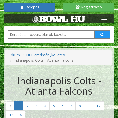
Belépés
Regisztráció
Fórum
NFL eredménykövetés
Indianapolis Colts - Atlanta Falcons
Indianapolis Colts -
Atlanta Falcons
«
1
2
3
4
5
6
7
8
...
12
13
»