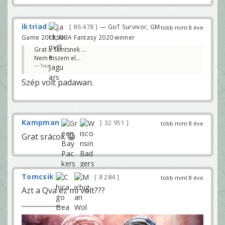
iktriad
86 478
— GoT Survivor, GM
több mint 8 éve
Game 2018, NBA Fantasy 2020 winner
Grat a Saintsnek ...
Nem hiszem el...
Toca
Szép volt padawan.
Kampman
32 951
több mint 8 éve
Grat srácok 😀
Tomcsik
8 284
több mint 8 éve
Azt a Qva ez mi volt???