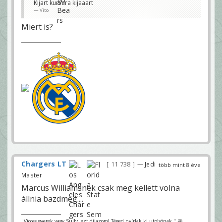
Kijart kurvara kijaaart
Vito
Miert is?
Chargers LT
11 738
— Jedi
több mint 8 éve
Master
Marcus Williamsnek csak meg kellett volna
állnia bazdmeg....
"Vicces gyerek vagy Sully, ezt díjazom! Téged nyírlak ki utolsónak." 😀