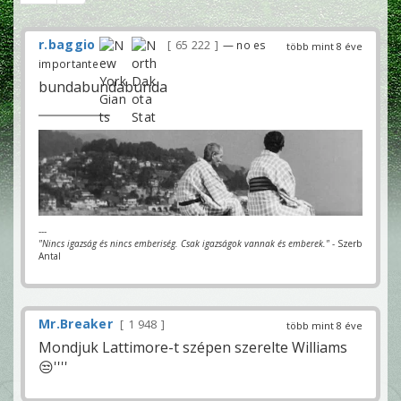
r.baggio
65 222
— no es
több mint 8 éve
importante
bundabundabunda
---
"Nincs igazság és nincs emberiség. Csak igazságok vannak és emberek."
- Szerb
Antal
Mr.Breaker
1 948
több mint 8 éve
Mondjuk Lattimore-t szépen szerelte Williams
😒''''