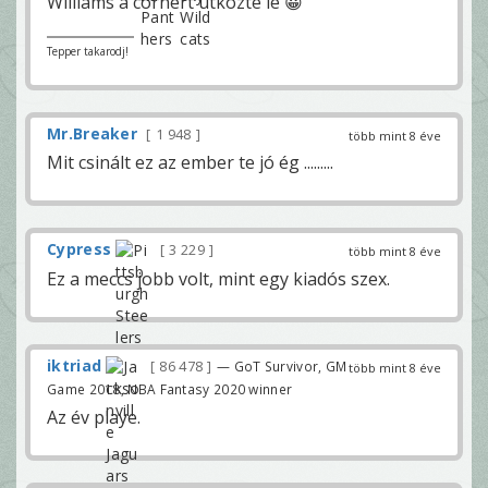
Williams a cornert ütközte le 😀
Tepper takarodj!
Mr.Breaker
1 948
több mint 8 éve
Mit csinált ez az ember te jó ég .........
Cypress
3 229
több mint 8 éve
Ez a meccs jobb volt, mint egy kiadós szex.
iktriad
86 478
— GoT Survivor, GM
több mint 8 éve
Game 2018, NBA Fantasy 2020 winner
Az év playe.