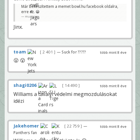
Már bekészítettem a memet bowl.hu facebook oldalra,
erre ez. 😀
mustaine
Jinx.
toam
2 401
— Suck for ?????
több mint 8 éve
😮 😮
shagi0206
14 490
több mint 8 éve
Williams a tavalyi védelmi megmozdulásokat
idézi
Jakehomer
22 759
—
több mint 8 éve
Panthers fan