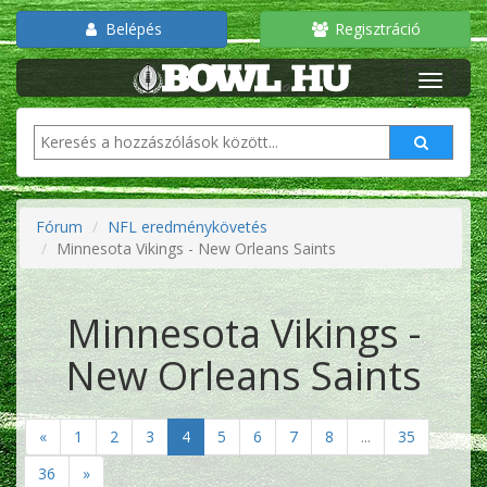
Belépés
Regisztráció
Fórum
NFL eredménykövetés
Minnesota Vikings - New Orleans Saints
Minnesota Vikings -
New Orleans Saints
«
1
2
3
4
5
6
7
8
...
35
36
»