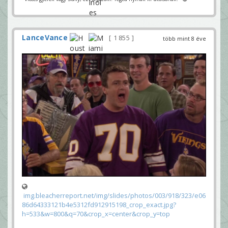
LanceVance
1 855
több mint 8 éve
img.bleacherreport.net/img/slides/photos/003/918/323/e06
86d64333121b4e5312fd912915198_crop_exact.jpg?
h=533&w=800&q=70&crop_x=center&crop_y=top