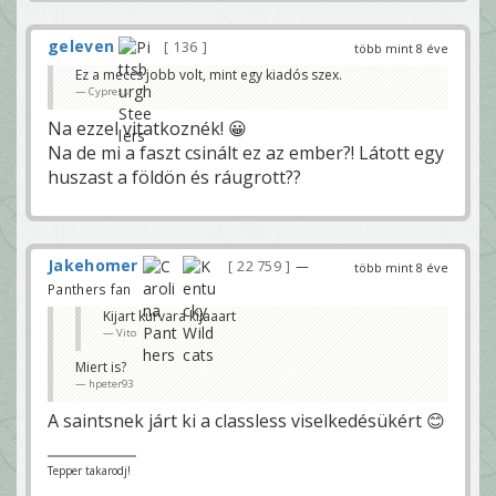
geleven
136
több mint 8 éve
Ez a meccs jobb volt, mint egy kiadós szex.
Cypress
Na ezzel vitatkoznék! 😀
Na de mi a faszt csinált ez az ember?! Látott egy
huszast a földön és ráugrott??
Jakehomer
22 759
—
több mint 8 éve
Panthers fan
Kijart kurvara kijaaart
Vito
Miert is?
hpeter93
A saintsnek járt ki a classless viselkedésükért 😊
Tepper takarodj!