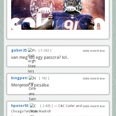
gabor25
5 242
több mint 8 éve
van meg ido egy passzra? lol...
kingpeti
162
több mint 8 éve
Menjetek a picsába
hpeter93
2 405
— C&C Cutler and
több mint 8 éve
Chicago fan, Hala Madrid!