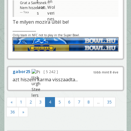
Grat a Saintsnek ...
Nem hiszem el...
Toca
Te milyen mozira ültél be!
Only team in NFC not to play in the Super Bowl.
gabor25
5 242
több mint 8 éve
azt hiszem karma visszaadta...
«
1
2
3
4
5
6
7
8
...
35
36
»