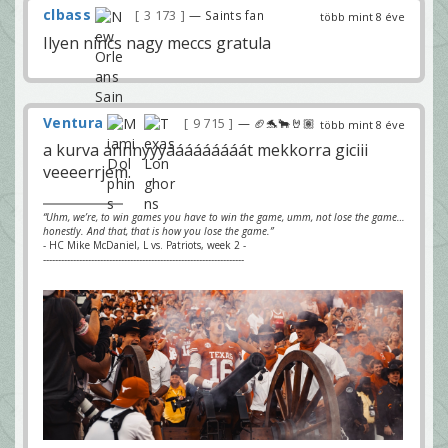
clbass
3 173
— Saints fan
több mint 8 éve
Ilyen nincs nagy meccs gratula
Ventura
9 715
— 🏈🐬🐂🤘🏽
több mint 8 éve
a kurva annnyyyááááááááát mekkorra giciii
veeeerrjem.
“Uhm, we’re, to win games you have to win the game, umm, not lose the game…
honestly. And that, that is how you lose the game.”
- HC Mike McDaniel, L vs. Patriots, week 2 -
-------------------------------------------------------------------