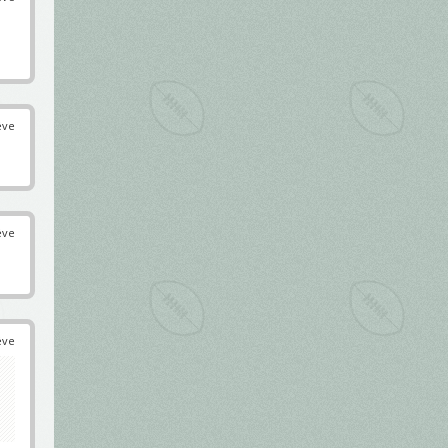
éve
éve
éve