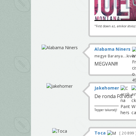
"First down az, amikor átvisz
Alabama Niners
megye Baranya....kivé
MEGVAN!!!
Jakehomer
De ronda FG volt
Tepper takarodj!
Toca
20 899