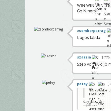
WIN WIN WIN a több
Go Niners!
zsomborparrag
bugos labda
szaszia
776
Szép volt fiúk! Jó 
petey
sírj a zászlóért
petey
Stay classy 😊
Jakehomer