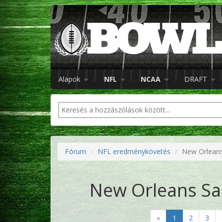
Alapok
NFL
NCAA
DRAFT
Fórum
NFL eredménykövetés
New Orleans 
New Orleans Sai
«
1
2
3