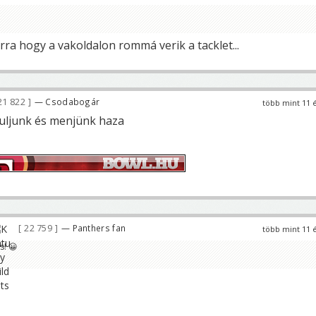
ra hogy a vakoldalon rommá verik a tacklet...
21 822
— Csodabogár
több mint 11 
zuljunk és menjünk haza
22 759
— Panthers fan
több mint 11 
s! 😀