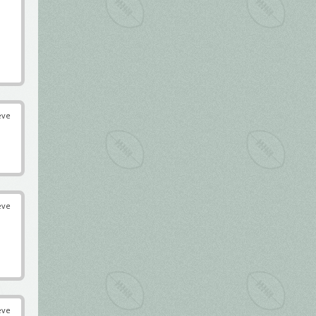
éve
éve
éve