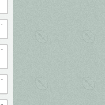
éve
éve
éve
éve