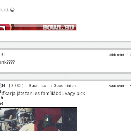
 itt 😀
44
több mint 11 
ünk????
3 382
— Badminton is Goodminton
több mint 11 
karja játszani es famíliából, vagy pick