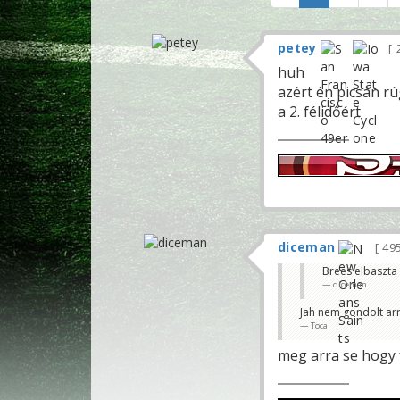
petey
huh
azért én picsán 
a 2. félidőért
diceman
49
Brees elbaszta
diceman
Jah nem gondolt arr
Toca
meg arra se hogy