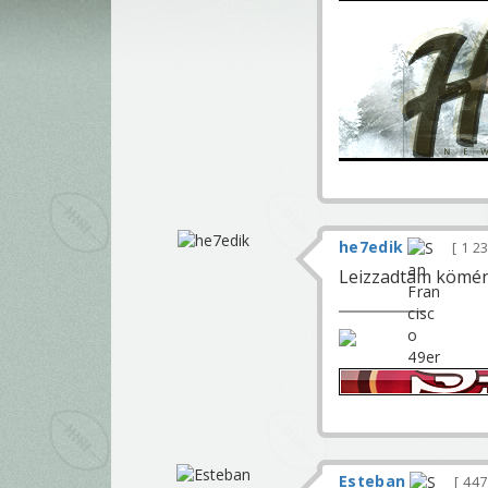
he7edik
1 2
Leizzadtam kömé
Esteban
44