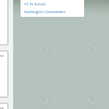
PC és Konzol
Washington Commanders
éve
éve