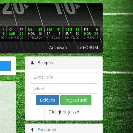
7
CHI
17
NE
28
SEA
41
DEN
33
PIT
6
NE
16
PHI
10
LAR
20
HOU
16
SF
6
BUF
30
HOU
30
LAC
3
SF
1:00
01/19 00:30
01/18 21:00
01/18 02:00
01/17 22:30
01/13 02:15
01/12 02:00
01/11 22:
Archívum
FÓRUM
Belépés
Regisztráció
Elfelejtett jelszó
Facebook