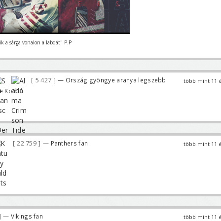
ik a sárga vonalon a labdát" P.P
5 427
— Ország gyöngye aranya legszebb
több mint 11 
ve Komló
22 759
— Panthers fan
több mint 11 
— Vikings fan
több mint 11 