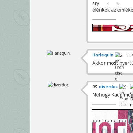
sry
élénkek az emlékek
Harlequin
3
Akkor most nyert
diverdoc
Nehogy Kaep meg a