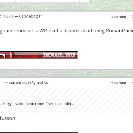
21 822
— Csodabogár
több mint 11 
rúgnám rendesen a WR-eket a dropok miatt, meg Romant/Jim
5
— csiramokus@gmail.com
több mint 11 
a hogy a vakoldalon rommá verik a tacklet...
 fusson