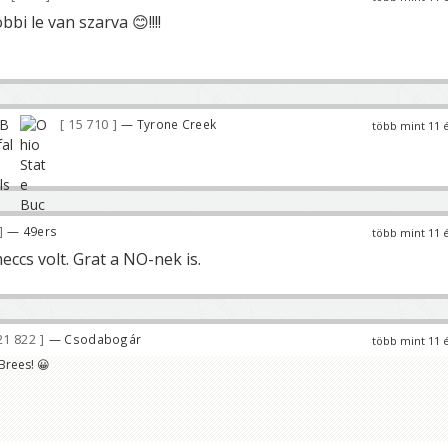
i le van szarva 😊!!!!
15 710
— Tyrone Creek
több mint 11 
— 49ers
több mint 11 
meccs volt. Grat a NO-nek is.
21 822
— Csodabogár
több mint 11 
 Brees! 😀