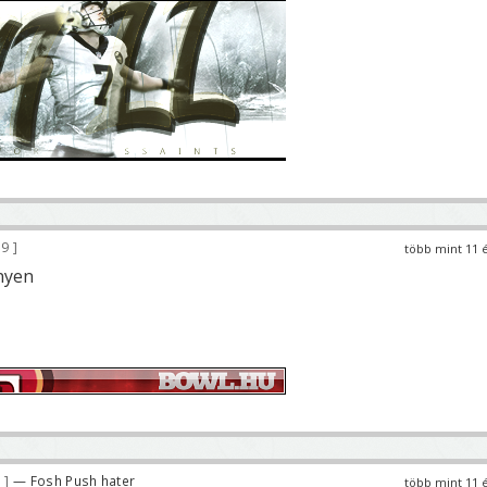
39
több mint 11 
nyen
7
— Fosh Push hater
több mint 11 