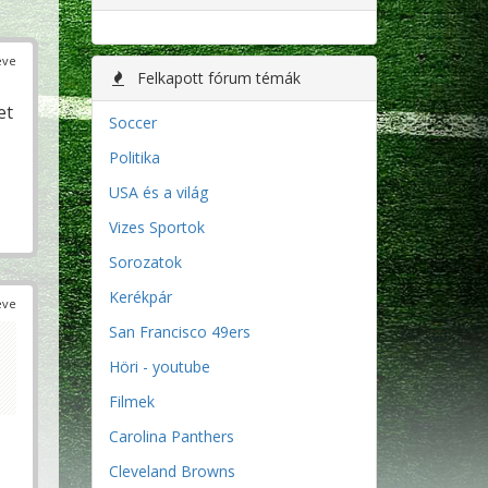
éve
Felkapott fórum témák
et
Soccer
Politika
USA és a világ
Vizes Sportok
Sorozatok
Kerékpár
éve
San Francisco 49ers
Höri - youtube
Filmek
Carolina Panthers
Cleveland Browns