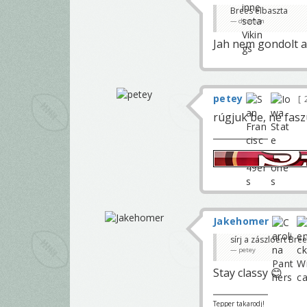
Brees elbaszta
diceman
Jah nem gondolt ar
petey
rúgjuk be, ne fas
Jakehomer
sírj a zászlóért Bree
petey
Stay classy 😊
Tepper takarodj!