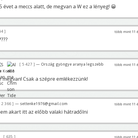
 évet a meccs alatt, de megvan a W ez a lényeg! 😀
44
több mint 11 
????
5 427
— Ország gyöngye aranya legszebb
több mint 11 
ve Komló
e megvan! Csak a szépre emlékezzünk!
2 366
— settenke1976@gmail.com
több mint 11 
m akart itt az előbb valaki hátradőlni
635
több mint 11 