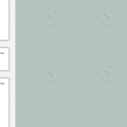
éve
éve