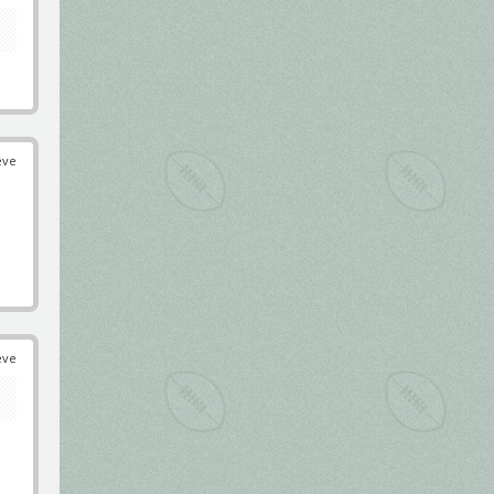
éve
éve