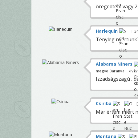
öregedtem vagy 25
Harlequin
3
Tényleg nyertünk
Alabama Niners
megye Baranya....kivé
Izzadságszagú , d
Csiriba
Már értem miért ne
Montana