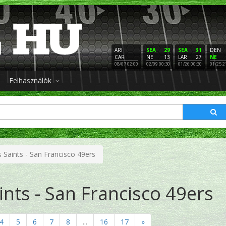
ARI
SEA
29
SEA
31
DEN
CAR
NE
13
LAR
27
NE
08/07 02:00
02/09 00:30
01/26 00:30
01/25 2
Felhasználók
Saints - San Francisco 49ers
nts - San Francisco 49ers
4
5
6
7
8
...
16
17
»