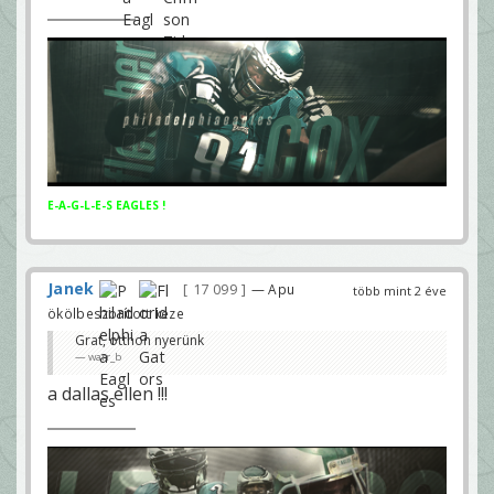
E-A-G-L-E-S EAGLES !
Janek
17 099
— Apu
több mint 2 éve
ökölbeszorított keze
Grat, otthon nyerünk
warr_b
a dallas ellen !!!