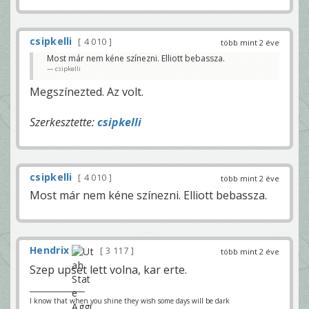
csipkelli
4 010
több mint 2 éve
Most már nem kéne színezni. Elliott bebassza.
csipkelli
Megszínezted. Az volt.
Szerkesztette:
csipkelli
csipkelli
4 010
több mint 2 éve
Most már nem kéne színezni. Elliott bebassza.
Hendrix
3 117
több mint 2 éve
Szep upset lett volna, kar erte.
I know that when you shine they wish some days will be dark