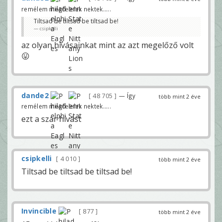
remélem megfelelek nektek.....
Tiltsad be tiltsad be tiltsad be!
csipkelli
az olyan hívásainkat mint az azt megelőző volt
😛
dande2
48 705
— Így
több mint 2 éve
remélem megfelelek nektek.....
ezt a szar hívást
csipkelli
4 010
több mint 2 éve
Tiltsad be tiltsad be tiltsad be!
Invincible
877
több mint 2 éve