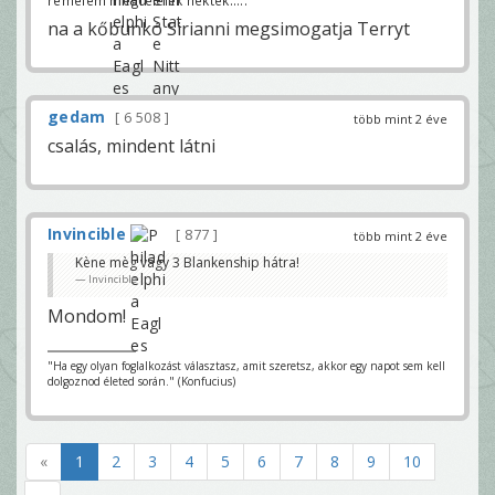
na a kőbunkó Sirianni megsimogatja Terryt
gedam
6 508
több mint 2 éve
csalás, mindent látni
Invincible
877
több mint 2 éve
Kène mèg vagy 3 Blankenship hátra!
Invincible
Mondom!
"Ha egy olyan foglalkozást választasz, amit szeretsz, akkor egy napot sem kell
dolgoznod életed során." (Konfucius)
«
1
2
3
4
5
6
7
8
9
10