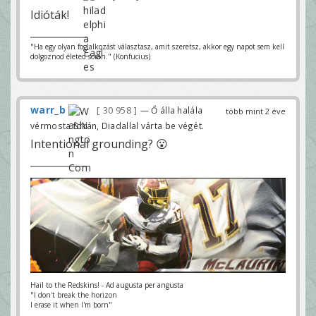
Idióták!
"Ha egy olyan foglalkozást választasz, amit szeretsz, akkor egy napot sem kell
dolgoznod életed során." (Konfucius)
warr_b
30 958
— Ő álla halála
több mint 2 éve
vérmosta fokán, Diadallal várta be végét.
Intentional grounding? 😮
Hail to the Redskins! - Ad augusta per angusta
"I don't break the horizon
I erase it when I'm born"