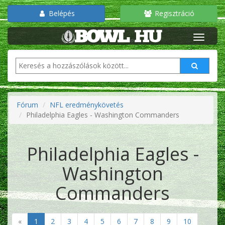
Belépés
Regisztráció
Fórum
NFL eredménykövetés
Philadelphia Eagles - Washington Commanders
Philadelphia Eagles -
Washington
Commanders
«
1
2
3
4
5
6
7
8
9
10