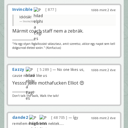
Invincible
877
több mint 2 éve
Idióták!
Invincible
Mármit coach staff nem a zebrák.
"Ha egy olyan foglalkozást választasz, amit szeretsz, akkor egy napot sem kell
dolgoznod életed során." (Konfucius)
Eazzy
5 289
— No one likes us,
több mint 2 éve
cause no one like us
Yessss Jake mothafucken Elliot 😍
Don't talk the walk, Walk the talk!
dande2
48 705
— Így
több mint 2 éve
remélem megfelelek nektek.....