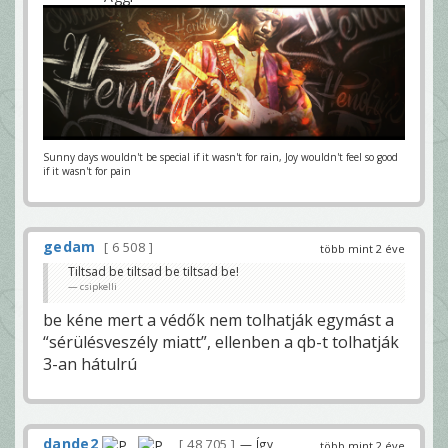
Sunny days wouldn't be special if it wasn't for rain, Joy wouldn't feel so good
if it wasn't for pain
gedam
6 508
több mint 2 éve
Tiltsad be tiltsad be tiltsad be!
csipkelli
be kéne mert a védők nem tolhatják egymást a
“sérülésveszély miatt”, ellenben a qb-t tolhatják
3-an hátulrú
dande2
48 705
— Így
több mint 2 éve