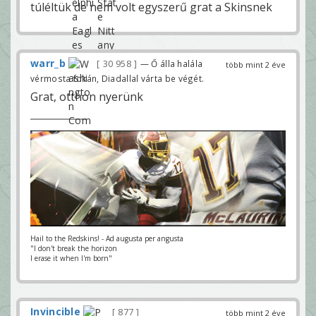
túléltük de nem volt egyszerű grat a Skinsnek
warr_b
30 958
— Ő álla halála
több mint 2 éve
vérmosta fokán, Diadallal várta be végét.
Grat, otthon nyerünk
Hail to the Redskins! - Ad augusta per angusta
"I don't break the horizon
I erase it when I'm born"
Invincible
877
több mint 2 éve