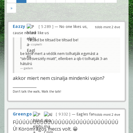
»
Eazzy
5 289
— No one likes us,
több mint 2 éve
cause no one like us
Tiltsad be tiltsad be tiltsad be!
csipkelli
be kéne mert a védők nem tolhatják egymást a
“sérülésveszély miatt”, ellenben a qb-t tolhatják 3-an
hátulrú
gedam
akkor miert nem csinalja mindenki vajon?
Don't talk the walk, Walk the talk!
Greengo
9 332
— Eagles fan
több mint 2 éve
FÚÚÚÚÚÚÚÚÚÚÚÚÚÚÚÚÚÚÚÚÚÚÚÚÚÚÚÚÚ
Ú! Körömrágós meccs volt. 😀