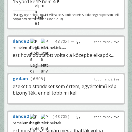
15 yard kène.nem 40!
"Ha egy olyan foglalkozást választasz, amit szeretsz, akkor egy napot sem kell
dolgoznod életed során." (Konfucius)
dande2
48 705
— Így
több mint 2 éve
remélem megfelelek nektek.....
ezt hova dobta ott voltak a közepbe elkapók....
gedam
6 508
több mint 2 éve
ezeket a standeket sem értem, egyértelmű képi
bizonyíték, ennél több mi kell
dande2
48 705
— Így
több mint 2 éve
remélem megfelelek nektek.....
ezt most köszi simán megadhatták volna