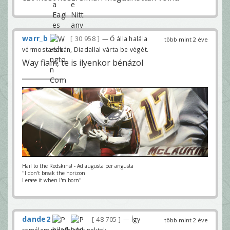
warr_b
30 958
— Ő álla halála
több mint 2 éve
vérmosta fokán, Diadallal várta be végét.
Way fiam, te is ilyenkor bénázol
Hail to the Redskins! - Ad augusta per angusta
"I don't break the horizon
I erase it when I'm born"
dande2
48 705
— Így
több mint 2 éve
remélem megfelelek nektek.....