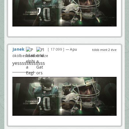
Janek
17 099
— Apu
több mint 2 éve
ökölbeszorított keze
yessssssssssss