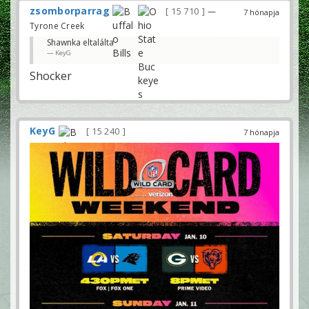
zsomborparrag
15 710
—
7 hónapja
Tyrone Creek
Shawnka eltalálta
KeyG
Shocker
KeyG
15 240
7 hónapja