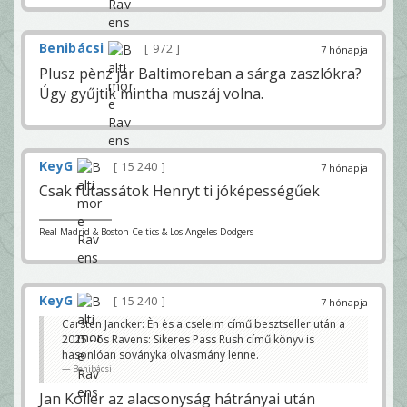
Benibácsi
972
7 hónapja
Plusz pènz jár Baltimoreban a sárga zaszlókra?
Úgy gyűjtik mintha muszáj volna.
KeyG
15 240
7 hónapja
Csak futassátok Henryt ti jóképességűek
Real Madrid & Boston Celtics & Los Angeles Dodgers
KeyG
15 240
7 hónapja
Carsten Jancker: Èn ès a cseleim című besztseller után a
2025 - ös Ravens: Sikeres Pass Rush című könyv is
hasonlóan soványka olvasmány lenne.
Benibácsi
Jan Koller az alacsonyság hátrányai után