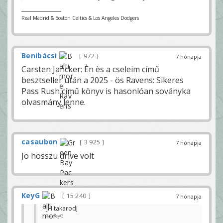
Real Madrid & Boston Celtics & Los Angeles Dodgers
Benibácsi
972
7 hónapja
Carsten Jancker: Èn ès a cseleim című
besztseller után a 2025 - ös Ravens: Sikeres
Pass Rush című könyv is hasonlóan soványka
olvasmány lenne.
casaubon
3 925
7 hónapja
Jo hosszu drive volt
KeyG
15 240
7 hónapja
JH takarodj
KeyG