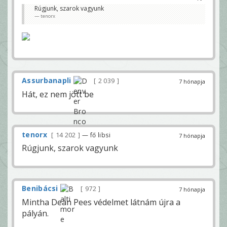
Rúgjunk, szarok vagyunk
tenorx
Assurbanapli
2 039
7 hónapja
Hát, ez nem jött be
tenorx
14 202
— fő libsi
7 hónapja
Rúgjunk, szarok vagyunk
Benibácsi
972
7 hónapja
Mintha Dean Pees védelmet látnám újra a
pályán.