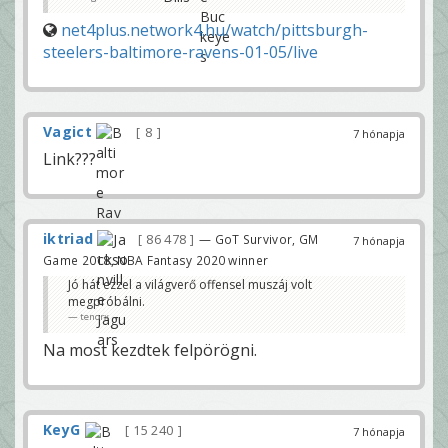
net4plus.network4.hu/watch/pittsburgh-
steelers-baltimore-ravens-01-05/live
Vagict
8
7 hónapja
Link???
iktriad
86 478
— GoT Survivor, GM
7 hónapja
Game 2018, NBA Fantasy 2020 winner
Jó hát ezzel a világverő offensel muszáj volt
megpróbálni.
tenorx
Na most kezdtek felpörögni.
KeyG
15 240
7 hónapja