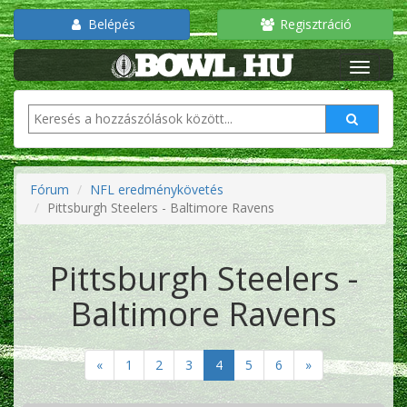
Belépés
Regisztráció
Fórum
NFL eredménykövetés
Pittsburgh Steelers - Baltimore Ravens
Pittsburgh Steelers -
Baltimore Ravens
«
1
2
3
4
5
6
»