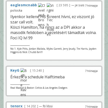
eaglesmcnabb
23 595
— je suis
7 hónapja
poloska
Ilyenkor kellene HB screent hívni, ez viszont jó
szar call volt.
Köszi Hamilton, ha nincs az a DPI akkor a
masodik felidoben a vezetésért támadtak volna.
Foci IQ lvl 99
No 1. Kyle Pitts, Jordan Mailata, Myles Garrett, Jerry Jeudy, Tre Harris, Jayden
Higgins és Nick Chubb fan!!!
KeyG
15 240
7 hónapja
Érkezik a schedule Halftimeba
Real Madrid & Boston Celtics & Los Angeles Dodgers
tenorx
14 202
— fő libsi
7 hónapja