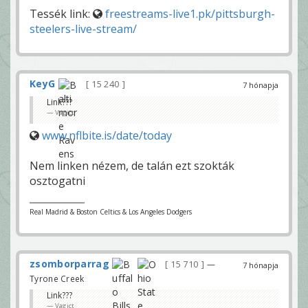
Tessék link:
freestreams-live1.pk/pittsburgh-
steelers-live-stream/
KeyG
15 240
7 hónapja
Link???
Vagict
www.nflbite.is/date/today
Nem linken nézem, de talán ezt szokták
osztogatni
Real Madrid & Boston Celtics & Los Angeles Dodgers
zsomborparrag
15 710
—
7 hónapja
Tyrone Creek
Link???
Vagict