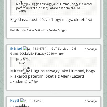
Mit tett Jay Higgins és/vagy Jake Hummel, hogy ki akarod
paterolni őket a(z Allen) Lazard akadémiára? 😀
iktriad
Egy klasszikust idézve “hogy megszületett” 😀
Real Madrid & Boston Celtics & Los Angeles Dodgers
iktriad
86 478
— GoT Survivor, GM
7 hónapja
Game 2018, NBA Fantasy 2020 winner
JH takarodj
KeyG
Mit tett Jay Higgins és/vagy Jake Hummel, hogy
ki akarod paterolni őket a(z Allen) Lazard
akadémiára? 😀
KeyG
15 240
7 hónapja