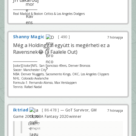
JH takarodj
Real Madrid & Boston Celtics & Los Angeles Dodgers
Shanny Magic
490
7 hónapja
Még a Holdinggal együtt is megérheti ez a
Ravensnek😂 (a Faalele Out)
[color][/color]NFL: San Francisco 49ers, Denver Broncos
Soccer: Manchester City
NBA: Denver Nuggets, Sacramento Kings, OKC, Los Angeles Clippers
NHL: Colorado Avalanche
Formula-1: Fernando Alonso, Max Verstappen
Tennis: Rafael Nadal
iktriad
86 478
— GoT Survivor, GM
7 hónapja
Game 2018, NBA Fantasy 2020 winner
Link???
Vagict