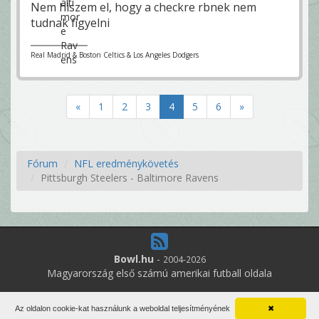
Nem hiszem el, hogy a checkre rbnek nem
tudnak figyelni
Real Madrid & Boston Celtics & Los Angeles Dodgers
«
1
2
3
4
5
6
»
Fórum
NFL eredménykövetés
Pittsburgh Steelers - Baltimore Ravens
Bowl.hu
-
2004-2026
Magyarország első számú amerikai futball oldala
11
online felhasználó
Az oldalon cookie-kat használunk a weboldal teljesítményének
✖
Minden jog fenntartva. Írott anyagok újraközlése csak a szerző