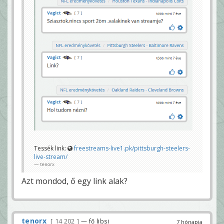
Tessék link:
freestreams-live1.pk/pittsburgh-steelers-
live-stream/
tenorx
Azt mondod, ő egy link alak?
tenorx
14 202
— fő libsi
7 hónapja