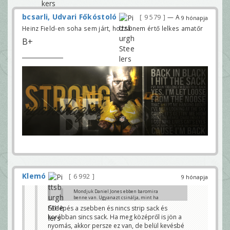
bcsarli, Udvari Főkóstoló
9 579
— A
9 hónapja
Heinz Field-en soha sem járt, hozzá nem értő lelkes amatőr
B+
Klemó
6 992
9 hónapja
Mondjuk Daniel Jones ebben baromira
benne van. Ugyanazt csinálja, mint ha
nem lenne nyomás...nem
Fél lépés a zsebben és nincs strip sack és
alkalmazkodik....
korábban sincs sack. Ha meg középről is jön a
Klemó
nyomás, akkor persze ez van, de belül kevésbé
Hogy alkalmazkodjon? Dugja be a gatyajaba a labdat?