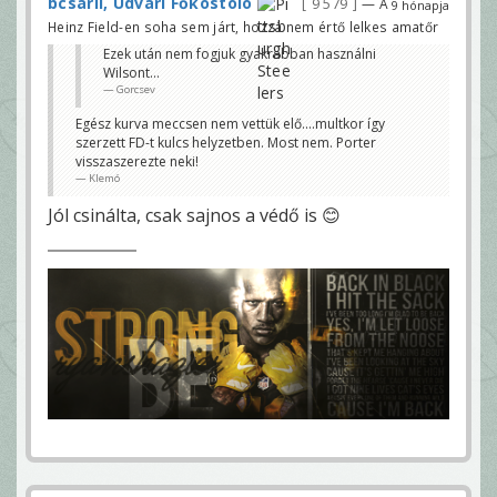
bcsarli, Udvari Főkóstoló
9 579
— A
9 hónapja
Heinz Field-en soha sem járt, hozzá nem értő lelkes amatőr
Ezek után nem fogjuk gyakrabban használni
Wilsont…
Gorcsev
Egész kurva meccsen nem vettük elő....multkor így
szerzett FD-t kulcs helyzetben. Most nem. Porter
visszaszerezte neki!
Klemó
Jól csinálta, csak sajnos a védő is 😊