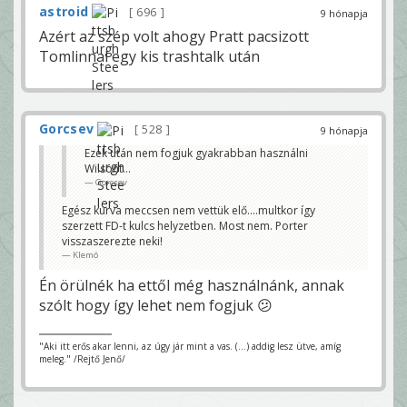
astroid
696
9 hónapja
Azért az szép volt ahogy Pratt pacsizott
Tomlinnal egy kis trashtalk után
Gorcsev
528
9 hónapja
Ezek után nem fogjuk gyakrabban használni
Wilsont…
Gorcsev
Egész kurva meccsen nem vettük elő....multkor így
szerzett FD-t kulcs helyzetben. Most nem. Porter
visszaszerezte neki!
Klemó
Én örülnék ha ettől még használnánk, annak
szólt hogy így lehet nem fogjuk 😕
"Aki itt erős akar lenni, az úgy jár mint a vas. (...) addig lesz ütve, amíg
meleg." /Rejtő Jenő/