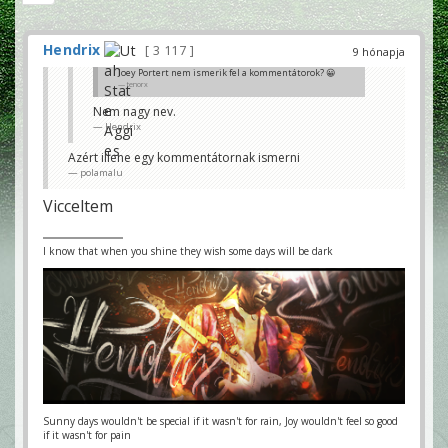
Hendrix
3 117
9 hónapja
Joey Portert nem ismerik fel a kommentátorok? 😀
tenorx
Nem nagy nev.
Hendrix
Azért illene egy kommentátornak ismerni
polamalu
Vicceltem
I know that when you shine they wish some days will be dark
Sunny days wouldn't be special if it wasn't for rain, Joy wouldn't feel so good
if it wasn't for pain