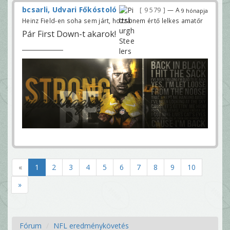
bcsarli, Udvari Főkóstoló
9 579
— A
9 hónapja
Heinz Field-en soha sem járt, hozzá nem értő lelkes amatőr
Pár First Down-t akarok!
«
1
2
3
4
5
6
7
8
9
10
»
Fórum
NFL eredménykövetés