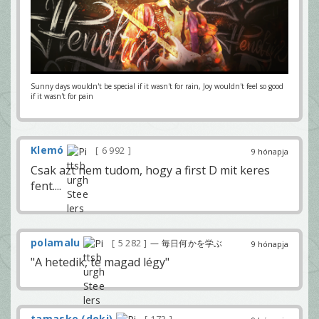
Sunny days wouldn't be special if it wasn't for rain, Joy wouldn't feel so good
if it wasn't for pain
Klemó
6 992
9 hónapja
Csak azt nem tudom, hogy a first D mit keres
fent....
polamalu
5 282
— 毎日何かを学ぶ
9 hónapja
"A hetedik, te magad légy"
tamaske (doki)