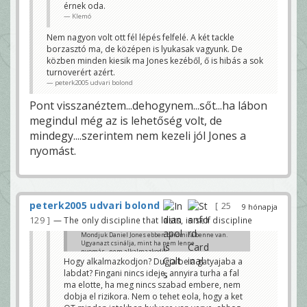
érnek oda.
Fingani nincs ideje, annyira turha a fal ma elotte, ha
meg nincs szabad embere, nem dobja el rizikora.
Klemó
Nem o tehet eola, hogy a ket OT minden jatekban
hulyere van verve, ahhoz meg az OC-nak kell
Nem nagyon volt ott fél lépés felfelé. A két tackle
alkalmazkodnia, hogy ha a fala fos, olyan jatekokat
borzasztó ma, de középen is lyukasak vagyunk. De
hivni, ahol hamarabb szabadulhat a labdatol a kube.
Stez
közben minden kiesik ma Jones kezéből, ő is hibás a sok
turnoverért azért.
peterk2005 udvari bolond
Pont visszanéztem...dehogynem...sőt...ha lábon
megindul még az is lehetőség volt, de
mindegy....szerintem nem kezeli jól Jones a
nyomást.
peterk2005 udvari bolond
25
9 hónapja
129
— The only discipline that lasts, is self discipline
Mondjuk Daniel Jones ebben baromira benne van.
Ugyanazt csinálja, mint ha nem lenne
nyomás...nem alkalmazkodik....
Hogy alkalmazkodjon? Dugja be a gatyajaba a
Klemó
labdat? Fingani nincs ideje, annyira turha a fal
ma elotte, ha meg nincs szabad embere, nem
dobja el rizikora. Nem o tehet eola, hogy a ket