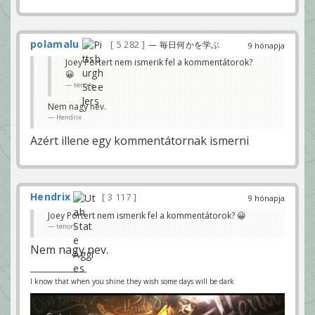
polamalu
5 282
— 毎日何かを学ぶ
9 hónapja
Joey Portert nem ismerik fel a kommentátorok?
😀
tenorx
Nem nagy nev.
Hendrix
Azért illene egy kommentátornak ismerni
Hendrix
3 117
9 hónapja
Joey Portert nem ismerik fel a kommentátorok? 😀
tenorx
Nem nagy nev.
I know that when you shine they wish some days will be dark