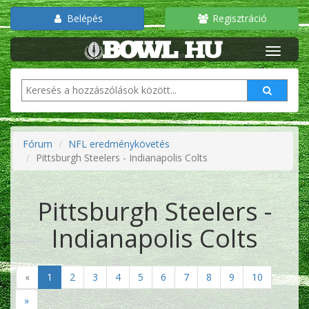
Belépés
Regisztráció
Fórum
NFL eredménykövetés
Pittsburgh Steelers - Indianapolis Colts
Pittsburgh Steelers -
Indianapolis Colts
«
1
2
3
4
5
6
7
8
9
10
»