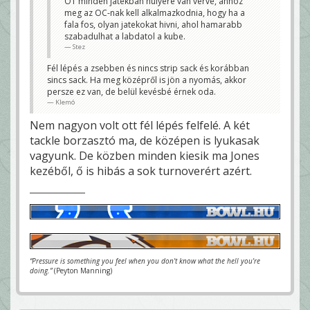
OT minden jatekban hulyere van verve, ahhoz
meg az OC-nak kell alkalmazkodnia, hogy ha a
fala fos, olyan jatekokat hivni, ahol hamarabb
szabadulhat a labdatol a kube.
Stez
Fél lépés a zsebben és nincs strip sack és korábban
sincs sack. Ha meg középről is jön a nyomás, akkor
persze ez van, de belül kevésbé érnek oda.
Klemó
Nem nagyon volt ott fél lépés felfelé. A két
tackle borzasztó ma, de középen is lyukasak
vagyunk. De közben minden kiesik ma Jones
kezéből, ő is hibás a sok turnoverért azért.
“Pressure is something you feel when you don't know what the hell you're
doing.”
(Peyton Manning)