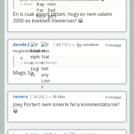
tenorx
Én is csak annyit láttam, hogy ez nem valami
2000-es évekbeli Steelerses? 😀
dande2
48 712
— Így remélem
9 hónapja
megfelelek nektek.....
6
bcsarli, Udvari Főkóstoló
Magic Six
tenorx
14 202
— fő libsi
9 hónapja
Joey Portert nem ismerik fel a kommentátorok?
😀