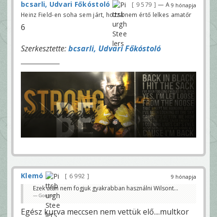
bcsarli, Udvari Főkóstoló
9 579
— A
9 hónapja
Heinz Field-en soha sem járt, hozzá nem értő lelkes amatőr
6
Szerkesztette:
bcsarli, Udvari Főkóstoló
Klemó
6 992
9 hónapja
Ezek után nem fogjuk gyakrabban használni Wilsont…
Gorcsev
Egész kurva meccsen nem vettük elő....multkor