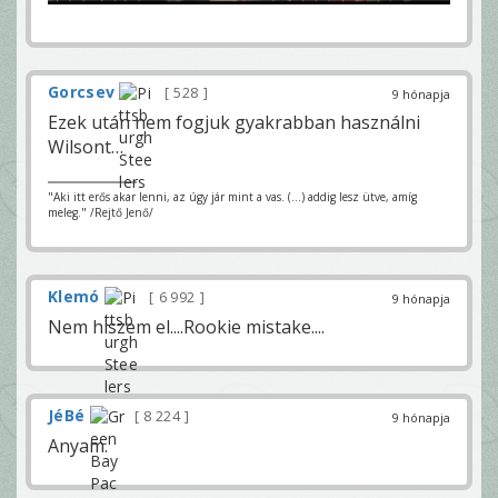
Gorcsev
528
9 hónapja
Ezek után nem fogjuk gyakrabban használni
Wilsont…
"Aki itt erős akar lenni, az úgy jár mint a vas. (...) addig lesz ütve, amíg
meleg." /Rejtő Jenő/
Klemó
6 992
9 hónapja
Nem hiszem el....Rookie mistake....
JéBé
8 224
9 hónapja
Anyam.