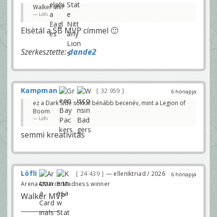
Walker MVP
Löfli
Elsètál a SB MVP címmel 🙂
Szerkesztette:
dande2
Kampman
32 959
6 hónapja
ez a Dark Side sokkal bénább becenév, mint a Legion of
Boom
Löfli
semmi kreativitás
Löfli
24 439
— ellenIktriad / 2026
6 hónapja
Arena4 March Madness winner
Walker MVP