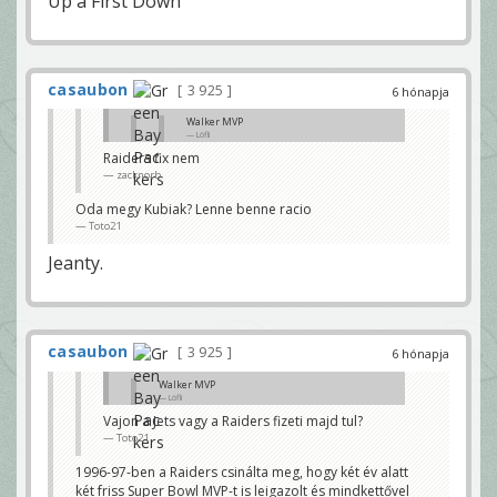
Up a First Down"
casaubon
3 925
6 hónapja
Walker MVP
Löfli
Raiders fix nem
Elsètál a SB MVP címmel 🙂
zacknorb
dande2
Vajon a Jets vagy a Raiders fizeti majd tul?
Oda megy Kubiak? Lenne benne racio
Toto21
Toto21
Jeanty.
casaubon
3 925
6 hónapja
Walker MVP
Löfli
Vajon a Jets vagy a Raiders fizeti majd tul?
Elsètál a SB MVP címmel 🙂
Toto21
dande2
1996-97-ben a Raiders csinálta meg, hogy két év alatt
két friss Super Bowl MVP-t is leigazolt és mindkettővel