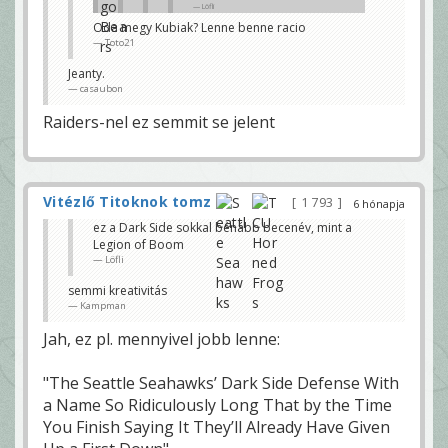
Löfli
Oda megy Kubiak? Lenne benne racio
Elsètál a SB MVP címmel 🙂
Toto21
dande2
Vajon a Jets vagy a Raiders fizeti majd tul?
Jeanty.
Toto21
casaubon
Raiders fix nem
Raiders-nel ez semmit se jelent
zacknorb
Vitézlő Titoknok tomz
1 793
6 hónapja
ez a Dark Side sokkal bénább becenév, mint a
Legion of Boom
Löfli
semmi kreativitás
Kampman
Jah, ez pl. mennyivel jobb lenne:
"The Seattle Seahawks’ Dark Side Defense With
a Name So Ridiculously Long That by the Time
You Finish Saying It They’ll Already Have Given