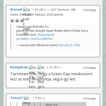
iktriad
86 485
— GoT Survivor, GM
6 hónapja
Game 2018, NBA Fantasy 2020 winner
😀 😀 😀
I dunno just feels like it's
gonna be two straight Super Bowls where Drake has a
miserable time.
#SuperBowl
pic.twitter.com/zuzG9B2iox
— nascarcasm (@nascarcasm)
February 9, 2026
Kampman
32 959
6 hónapja
Tartottam tőle, hogy a Green Day minikoncert
lesz az este fénypontja, végül így lett.
Toto21
8 951
6 hónapja
Walker MVP