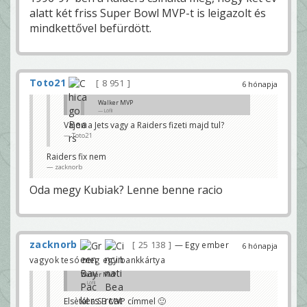
alatt két friss Super Bowl MVP-t is leigazolt és
mindkettővel befürdött.
Toto21
8 951
6 hónapja
Walker MVP
Löfli
Vajon a Jets vagy a Raiders fizeti majd tul?
Elsètál a SB MVP címmel 🙂
Toto21
dande2
Raiders fix nem
zacknorb
Oda megy Kubiak? Lenne benne racio
zacknorb
25 138
— Egy ember
6 hónapja
vagyok tesó meg egy bankkártya
Walker MVP
Löfli
Elsètál a SB MVP címmel 🙂