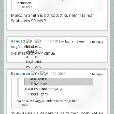
befürdött.
Kampman
Malcolm Smith is ott kotott ki, nem? Ha mar
Seahawks SB MVP
dande2
48 710
— Így remélem
6 hónapja
megfelelek nektek.....
9-s mez=SB MVP cím 🙏
Kampman
32 959
6 hónapja
Walker MVP
Löfli
Elsètál a SB MVP címmel 🙂
dande2
Vajon a Jets vagy a Raiders fizeti majd tul?
Toto21
1996-97-ben a Raiders csinálta meg, hogy két év