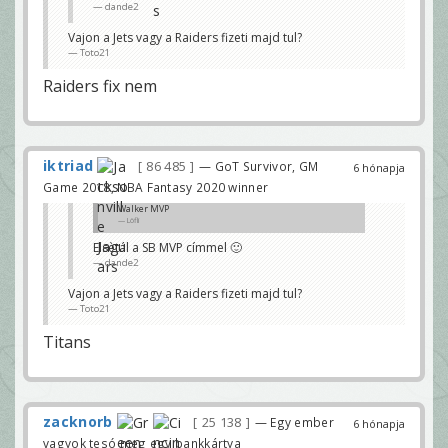
dande2
Vajon a Jets vagy a Raiders fizeti majd tul?
Toto21
Raiders fix nem
iktriad
86 485
— GoT Survivor, GM
6 hónapja
Game 2018, NBA Fantasy 2020 winner
Walker MVP
Löfli
Elsètál a SB MVP címmel 🙂
dande2
Vajon a Jets vagy a Raiders fizeti majd tul?
Toto21
Titans
zacknorb
25 138
— Egy ember
6 hónapja
vagyok tesó meg egy bankkártya