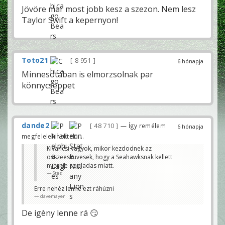
Jövöre mar most jobb kesz a szezon. Nem lesz
Taylor Swift a kepernyon!
Toto21
8 951
6 hónapja
Minnesotaban is elmorzsolnak par
könnycseppet
dande2
48 710
— Így remélem
6 hónapja
megfelelek nektek.....
Kivancsi vagyok, mikor kezdodnek az
osszeeskuvesek, hogy a Seahawksnak kellett
nyernie az eladas miatt.
Stez
Erre nehéz lenne ezt ráhúzni
davemayer
De igèny lenne rá 😏