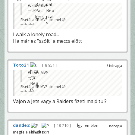
Walker MVP
Löfli
Elsètál a SB MVP címmel 🙂
dande2
I walk a lonely road...
Ha már ez "szólt" a meccs előtt
Toto21
8 951
6 hónapja
Walker MVP
Löfli
Elsètál a SB MVP címmel 🙂
dande2
Vajon a Jets vagy a Raiders fizeti majd tul?
dande2
48 710
— Így remélem
6 hónapja
megfelelek nektek.....