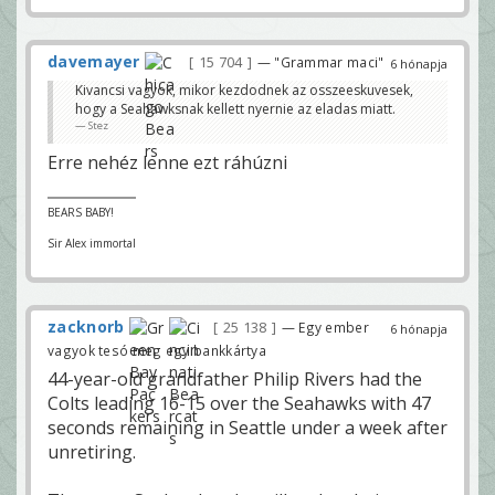
davemayer
15 704
— "Grammar maci"
6 hónapja
Kivancsi vagyok, mikor kezdodnek az osszeeskuvesek,
hogy a Seahawksnak kellett nyernie az eladas miatt.
Stez
Erre nehéz lenne ezt ráhúzni
BEARS BABY!
Sir Alex immortal
zacknorb
25 138
— Egy ember
6 hónapja
vagyok tesó meg egy bankkártya
44-year-old grandfather Philip Rivers had the
Colts leading 16-15 over the Seahawks with 47
seconds remaining in Seattle under a week after
unretiring.