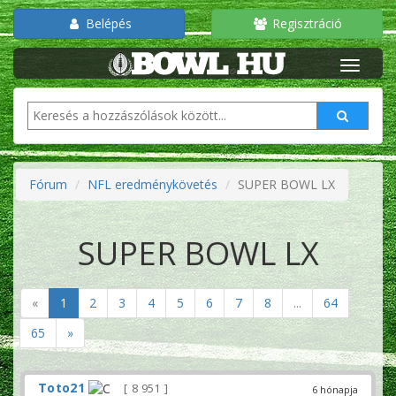
Belépés
Regisztráció
Fórum
NFL eredménykövetés
SUPER BOWL LX
SUPER BOWL LX
«
1
2
3
4
5
6
7
8
...
64
65
»
Toto21
8 951
6 hónapja