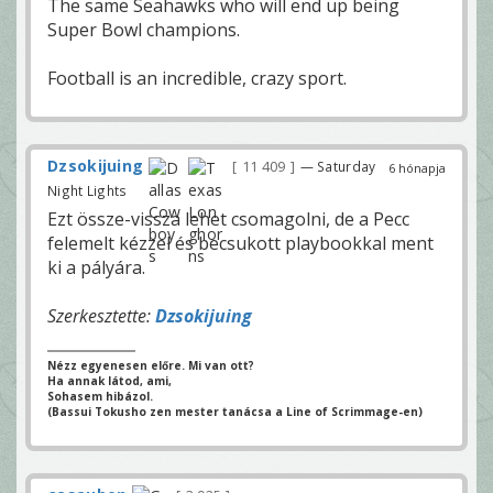
The same Seahawks who will end up being
Super Bowl champions.
Football is an incredible, crazy sport.
Dzsokijuing
11 409
— Saturday
6 hónapja
Night Lights
Ezt össze-vissza lehet csomagolni, de a Pecc
felemelt kézzel és becsukott playbookkal ment
ki a pályára.
Szerkesztette:
Dzsokijuing
Nézz egyenesen előre. Mi van ott?
Ha annak látod, ami,
Sohasem hibázol.
(Bassui Tokusho zen mester tanácsa a Line of Scrimmage-en)