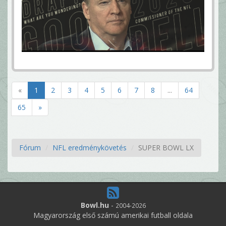
«
1
2
3
4
5
6
7
8
...
64
65
»
Fórum
NFL eredménykövetés
SUPER BOWL LX
Bowl.hu
-
2004-2026
Magyarország első számú amerikai futball oldala