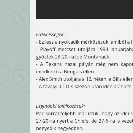
Érdekességek:
- Ez lesz a nyolcadik mérkőzésük, amiből a 
- Playoff meccset utoljára 1994 januárjá
győztek 28-20-ra Joe Montanaék.
- A Texans hazai pályán még nem kapott 
mindkettő a Bengals ellen.
- Alex Smith utoljára a 12. héten, a Bills ell
- A tavalyi 0 TD-s szezon után idén a Chief
Legutóbbi találkozásuk:
Pár sorral feljebb már írtuk, hogy az idei
27-20-ra nyert a Chiefs, de 27-6-ra is veze
negyedik negyedben.