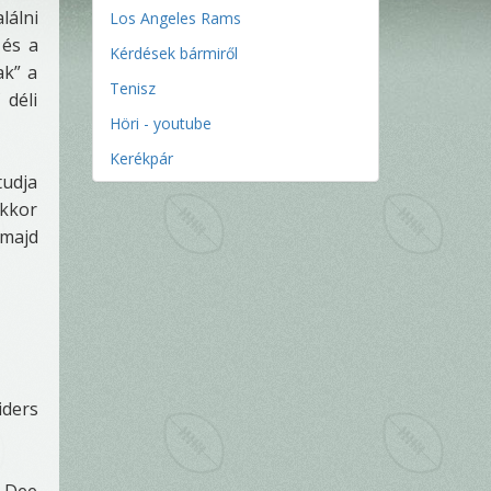
lálni
Los Angeles Rams
 és a
Kérdések bármiről
ak” a
Tenisz
 déli
Höri - youtube
Kerékpár
tudja
akkor
 majd
iders