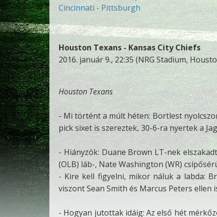
Cincinnati - Pittsburgh
Houston Texans - Kansas City Chiefs
2016. január 9., 22:35 (NRG Stadium, Houston
Houston Texans
- Mi történt a múlt héten: Bortlest nyolcszo
pick sixet is szereztek, 30-6-ra nyertek a J
- Hiányzók: Duane Brown LT-nek elszakadt a
(OLB) láb-, Nate Washington (WR) csípősérü
- Kire kell figyelni, mikor náluk a labda:
viszont Sean Smith és Marcus Peters ellen is
- Hogyan jutottak idáig: Az első hét mérkőzé