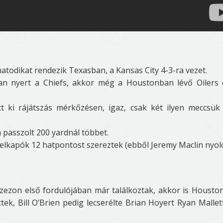
hatodikat rendezik Texasban, a Kansas City 4-3-ra vezet.
ban nyert a Chiefs, akkor még a Houstonban lévő Oilers 
ki rájátszás mérkőzésen, igaz, csak két ilyen meccsük 
en passzolt 200 yardnál többet.
s elkapók 12 hatpontost szereztek (ebből Jeremy Maclin nyolc
 szezon első fordulójában már találkoztak, akkor is Housto
ttek, Bill O’Brien pedig lecserélte Brian Hoyert Ryan Mallet