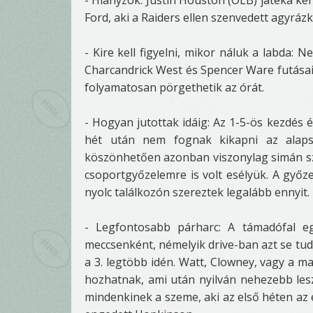
- Hiányzók: Justin Houston (OLB) játéka kér
Ford, aki a Raiders ellen szenvedett agyráz
- Kire kell figyelni, mikor náluk a labda:
Charcandrick West és Spencer Ware futásai
folyamatosan pörgethetik az órát.
- Hogyan jutottak idáig: Az 1-5-ös kezdés 
hét után nem fognak kikapni az alaps
köszönhetően azonban viszonylag simán sze
csoportgyőzelemre is volt esélyük. A győze
nyolc találkozón szereztek legalább ennyit.
- Legfontosabb párharc: A támadófal e
meccsenként, némelyik drive-ban azt se tudtá
a 3. legtöbb idén. Watt, Clowney, vagy a m
hozhatnak, ami után nyilván nehezebb lesz
mindenkinek a szeme, aki az első héten az e