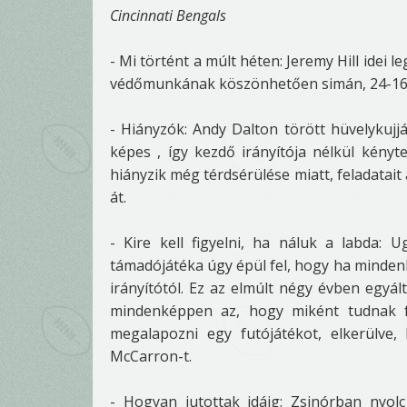
Cincinnati Bengals
- Mi történt a múlt héten: Jeremy Hill idei 
védőmunkának köszönhetően simán, 24-16 a
- Hiányzók: Andy Dalton törött hüvelykujj
képes , így kezdő irányítója nélkül kényte
hiányzik még térdsérülése miatt, feladatait 
át.
- Kire kell figyelni, ha náluk a labda
támadójátéka úgy épül fel, hogy ha mindenk
irányítótól. Ez az elmúlt négy évben egyá
mindenképpen az, hogy miként tudnak f
megalapozni egy futójátékot, elkerülve,
McCarron-t.
- Hogyan jutottak idáig: Zsinórban nyo