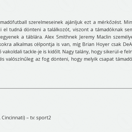
adófutball szerelmeseinek ajánljuk ezt a mérkőzést. Mi
 el tudná dönteni a találkozót, viszont a támadóknak se
tegyenek a táblára. Alex Smithnek Jeremy Maclin személ
ékokra alkalmas célpontja is van, míg Brian Hoyer csak De
akoldali tackle-je is kidőlt. Nagy talány, hogy sikerül-e feln
 és valószínűleg az fog dönteni, hogy melyik csapat támad
Cincinnati) – tv: sport2