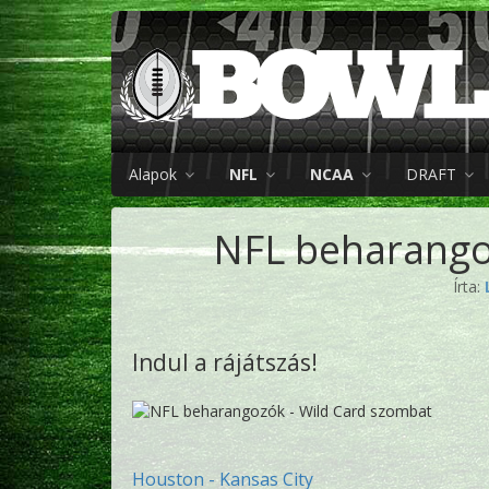
Alapok
NFL
NCAA
DRAFT
NFL beharango
Írta:
Indul a rájátszás!
Houston - Kansas City