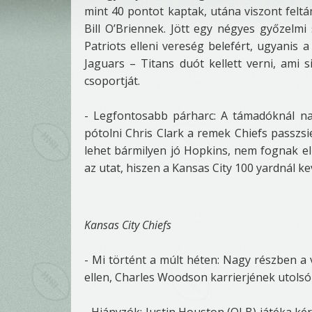
mint 40 pontot kaptak, utána viszont feltám
Bill O’Briennek. Jött egy négyes győzelmi 
Patriots elleni vereség belefért, ugyanis 
Jaguars – Titans duót kellett verni, ami s
csoportját.
- Legfontosabb párharc: A támadóknál na
pótolni Chris Clark a remek Chiefs passzsi
lehet bármilyen jó Hopkins, nem fognak elő
az utat, hiszen a Kansas City 100 yardnál 
Kansas City Chiefs
- Mi történt a múlt héten: Nagy részben 
ellen, Charles Woodson karrierjének utolsó