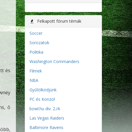
Felkapott fórum témák
Soccer
Sorozatok
Politika
Washington Commanders
tt és
Filmek
NBA
Gyűlölködjünk
owney
PC és Konzol
ns, ő
bowl.hu div. 2./A
Las Vegas Raiders
Baltimore Ravens
több,