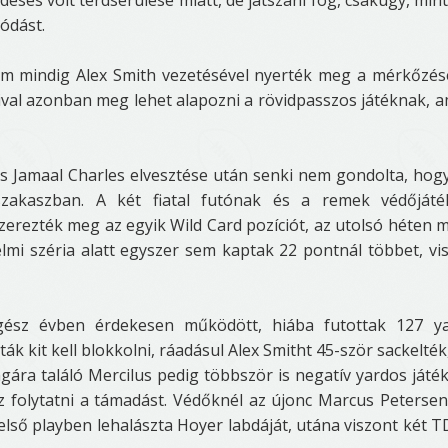
déses volt térdsérülése miatt, de játszani fog, csakúgy, min
kódást.
 Nem mindig Alex Smith vezetésével nyerték meg a mérkőzés
val azonban meg lehet alapozni a rövidpasszos játéknak, a
és Jamaal Charles elvesztése után senki nem gondolta, hogy
zakaszban. A két fiatal futónak és a remek védőjáté
rezték meg az egyik Wild Card pozíciót, az utolsó héten 
lmi széria alatt egyszer sem kaptak 22 pontnál többet, vi
gész évben érdekesen működött, hiába futottak 127 ya
k kit kell blokkolni, ráadásul Alex Smitht 45-ször sackelték
agára találó Mercilus pedig többször is negatív yardos játé
 folytatni a támadást. Védőknél az újonc Marcus Petersen
lső playben lehalászta Hoyer labdáját, utána viszont két TD