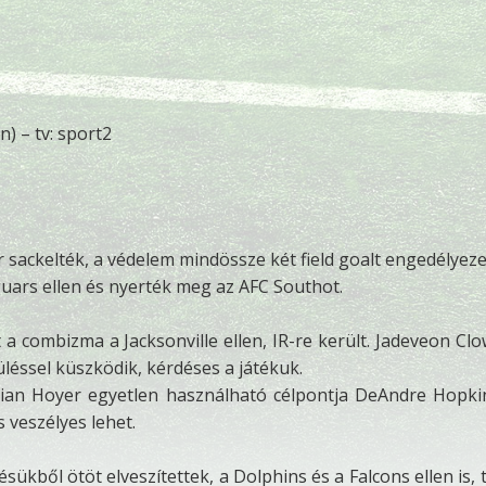
) – tv: sport2
r sackelték, a védelem mindössze két field goalt engedélyeze
aguars ellen és nyerték meg az AFC Southot.
 combizma a Jacksonville ellen, IR-re került. Jadeveon Cl
léssel küszködik, kérdéses a játékuk.
 Brian Hoyer egyetlen használható célpontja DeAndre Hopki
 veszélyes lehet.
sükből ötöt elveszítettek, a Dolphins és a Falcons ellen is, 