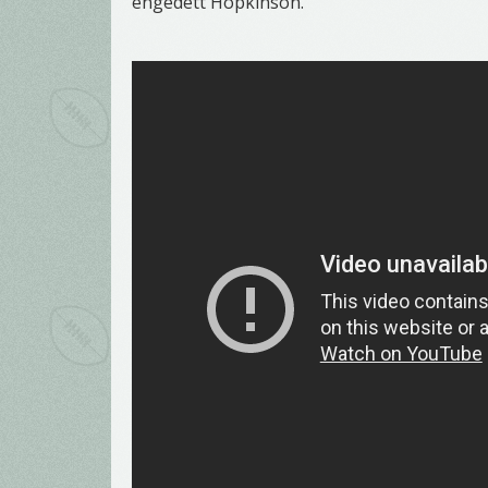
engedett Hopkinson.