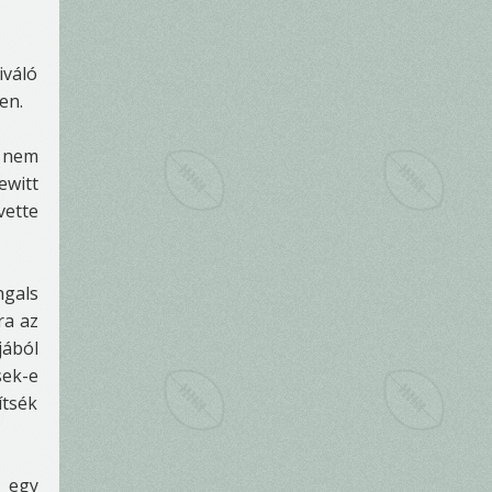
iváló
en.
g nem
ewitt
vette
ngals
ra az
jából
sek-e
ítsék
s egy