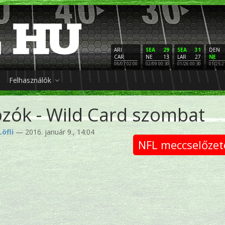
ARI
SEA
29
SEA
31
DEN
CAR
NE
13
LAR
27
NE
08/07 02:00
02/09 00:30
01/26 00:30
01/25 2
Felhasználók
zók - Wild Card szombat
Löfli
— 2016. január 9., 14:04
NFL meccselőzet