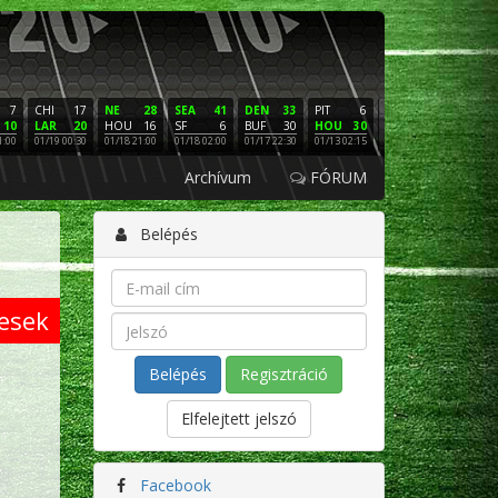
7
CHI
17
NE
28
SEA
41
DEN
33
PIT
6
NE
16
PHI
10
LAR
20
HOU
16
SF
6
BUF
30
HOU
30
LAC
3
SF
1:00
01/19 00:30
01/18 21:00
01/18 02:00
01/17 22:30
01/13 02:15
01/12 02:00
01/11 22:
Archívum
FÓRUM
Belépés
esek
Regisztráció
Elfelejtett jelszó
Facebook