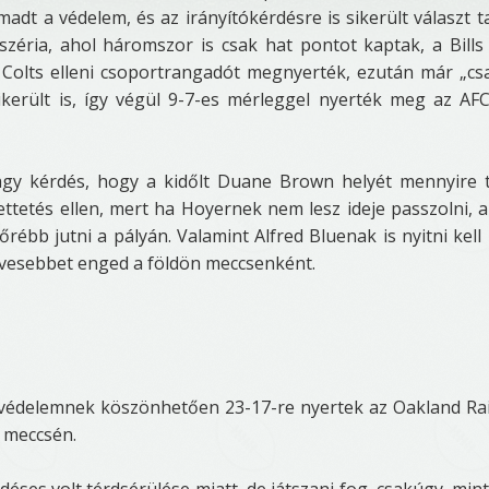
adt a védelem, és az irányítókérdésre is sikerült választ ta
széria, ahol háromszor is csak hat pontot kaptak, a Bills
a Colts elleni csoportrangadót megnyerték, ezután már „cs
ikerült is, így végül 9-7-es mérleggel nyerték meg az AFC
gy kérdés, hogy a kidőlt Duane Brown helyét mennyire 
ettetés ellen, mert ha Hoyernek nem lesz ideje passzolni, 
rébb jutni a pályán. Valamint Alfred Bluenak is nyitni kell
kevesebbet enged a földön meccsenként.
a védelemnek köszönhetően 23-17-re nyertek az Oakland Ra
 meccsén.