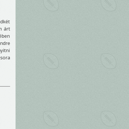
ndkét
m árt
yében
Andre
yitni
ósora