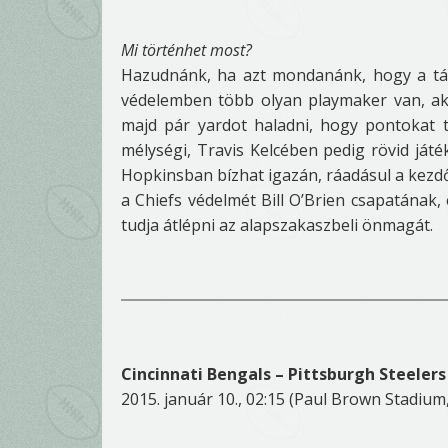
Mi történhet most?
Hazudnánk, ha azt mondanánk, hogy a tám
védelemben több olyan playmaker van, aki
majd pár yardot haladni, hogy pontokat 
mélységi, Travis Kelcében pedig rövid ját
Hopkinsban bízhat igazán, ráadásul a kezdő v
a Chiefs védelmét Bill O’Brien csapatának,
tudja átlépni az alapszakaszbeli önmagát.
Cincinnati Bengals – Pittsburgh Steelers
2015. január 10., 02:15 (Paul Brown Stadium, 