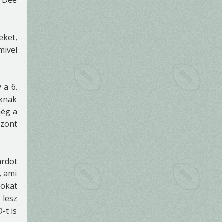
t Dee
eket,
mivel
 a 6.
knak
még a
szont
rdot
, ami
kokat
 lesz
-t is