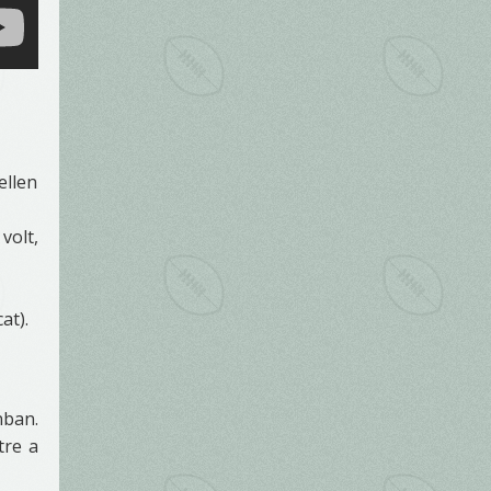
ellen
volt,
at).
nban.
tre a