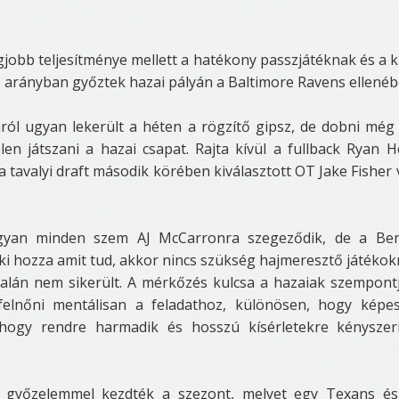
legjobb teljesítménye mellett a hatékony passzjátéknak és a k
rányban győztek hazai pályán a Baltimore Ravens ellenéb
áról ugyan lekerült a héten a rögzítő gipsz, de dobni mé
len játszani a hazai csapat. Rajta kívül a fullback Ryan H
a tavalyi draft második körében kiválasztott OT Jake Fisher 
: Ugyan minden szem AJ McCarronra szegeződik, de a Be
i hozza amit tud, akkor nincs szükség hajmeresztő játékok
ltalán nem sikerült. A mérkőzés kulcsa a hazaiak szempont
elnőni mentálisan a feladathoz, különösen, hogy képe
 hogy rendre harmadik és hosszú kísérletekre kényszer
lc győzelemmel kezdték a szezont, melyet egy Texans é