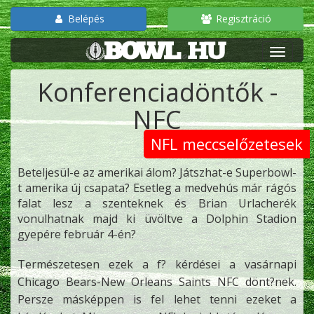
Belépés
Regisztráció
Konferenciadöntők -
NFC
NFL meccselőzetesek
Beteljesül-e az amerikai álom? Játszhat-e Superbowl-
t amerika új csapata? Esetleg a medvehús már rágós
falat lesz a szenteknek és Brian Urlacherék
vonulhatnak majd ki üvöltve a Dolphin Stadion
gyepére február 4-én?
Természetesen ezek a f? kérdései a vasárnapi
Chicago Bears-New Orleans Saints NFC dönt?nek.
Persze másképpen is fel lehet tenni ezeket a