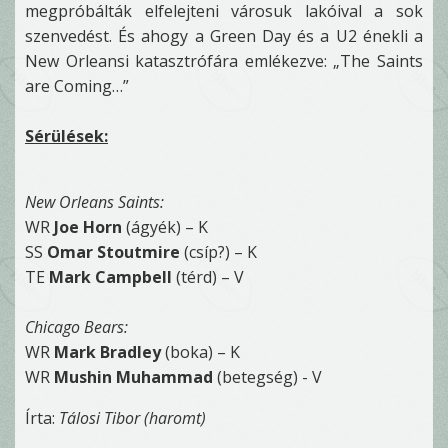
megpróbálták elfelejteni városuk lakóival a sok
szenvedést. És ahogy a Green Day és a U2 énekli a
New Orleansi katasztrófára emlékezve: „The Saints
are Coming…”
Sérülések:
New Orleans Saints:
WR
Joe Horn
(ágyék) – K
SS
Omar Stoutmire
(csíp?) – K
TE
Mark Campbell
(térd) – V
Chicago Bears:
WR
Mark Bradley
(boka) – K
WR
Mushin Muhammad
(betegség) - V
Írta:
Tálosi Tibor (haromt)