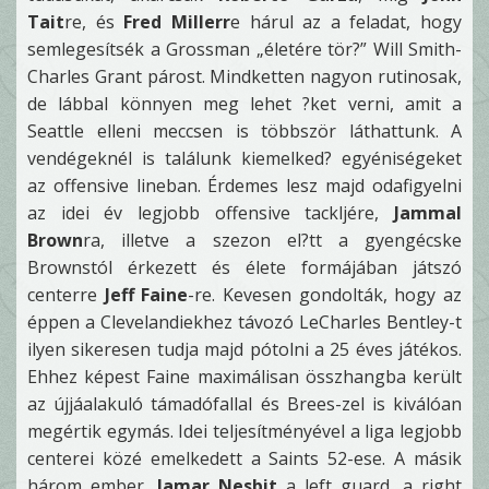
Tait
re, és
Fred Millerr
e hárul az a feladat, hogy
semlegesítsék a Grossman „életére tör?” Will Smith-
Charles Grant párost. Mindketten nagyon rutinosak,
de lábbal könnyen meg lehet ?ket verni, amit a
Seattle elleni meccsen is többször láthattunk. A
vendégeknél is találunk kiemelked? egyéniségeket
az offensive lineban. Érdemes lesz majd odafigyelni
az idei év legjobb offensive tackljére,
Jammal
Brown
ra, illetve a szezon el?tt a gyengécske
Brownstól érkezett és élete formájában játszó
centerre
Jeff Faine
-re. Kevesen gondolták, hogy az
éppen a Clevelandiekhez távozó LeCharles Bentley-t
ilyen sikeresen tudja majd pótolni a 25 éves játékos.
Ehhez képest Faine maximálisan összhangba került
az újjáalakuló támadófallal és Brees-zel is kiválóan
megértik egymás. Idei teljesítményével a liga legjobb
centerei közé emelkedett a Saints 52-ese. A másik
három ember,
Jamar Nesbit
a left guard, a right