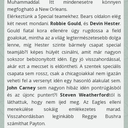
Muhammaddal. Itt mindenesetre könnyen
megfogható a New Orleans.
Elérkeztünk a Special teamekhez. Bears oldalon elég
két nevet mondani.
Robbie Gould
, és
Devin Hester
.
Gould fiatal kora ellenére úgy rugdossa a field
goalokat, mintha az a világ legtermészetesebb dolga
lenne, míg Hester szinte bármely csapat special
teamjáb?l képes hülyét csinálni, amit már nagyon
sokszor bebizonyított idén. Egy jó visszahordással,
akár ezt a meccset is eldöntheti. A szentek speciális
csapata sem rossz, csak a chicagoiakkal nem igazán
veheti fel a versenyt idén egy hasonló alakulat sem.
John Carney
sem nagyon hibáz idén pontrúgásból
és az újonc puntert?l
Steven Weatherford
tól is
láthattuk, hogy nem ijed meg. Az Eagles elleni
menekülése sokáig emlékezetes marad.
Visszahordásban leginkább Reggie Bushra
számíthat Payton.