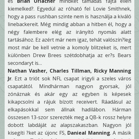
és
Brian Urlacher
mindkét támadás fajta ellen
kiemelked?. Egyedül az róható fel Lovie Smithnek,
hogy a pass rushban szinte nem is használja a kiváló
linebackereit. Még mindig abban a hitben él, hogy a
négy falembere elég az irányító nyomás alatt
tartásához. Ez azért már nem igaz, tehát valószín?leg
most már be kell vetnie a komoly blitzeket is, mert
különben Drew Brees szétdobhatja az er?s Bears
secondaryt is…
Nathan Vasher, Charles Tillman, Ricky Manning
Jr
. Ezt a triót sok NFL csapat irigyli a szeles város
csapatától. Mindhárman nagyon gyorsak, jól
zónáznak és akár egy az egyben is képesek
kikapcsolni a rájuk bízott receivert. Ráadásul az
elkapásokkal sem állnak hadilábon. Hárman
összesen 13-szor szerezték meg a QB-k rossz helyre
dobott labdáját az alapszakaszban. Nagyon jól
kisegíti ?ket az újonc FS,
Danieal Manning
. A másik