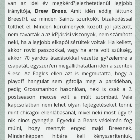
van az idei év megkérd?jelezhetetlenül legjobb
irányítója,
Drew Brees
. Amit idén eddig láttunk
Breest?l, az minden Saints szurkolót bizakodással
tölthet el. Minden körülmények között jól játszott,
nem zavarták a az id?járási viszonyok, nem számított
neki, ha a legjobb elkapói sérültek voltak. Ha kellett,
akkor rövid passzokkal, vagy ha arra volt szükség,
akkor 70 yardos átadásokkal vezette gy?zelemre a
csapatát, egyszer?en megállíthatatlan idén a szentek
9-ese. Az Eagles ellen azt is megmutatta, hogy a
playoff hangulat sem gátolja meg a parádéban,
pedig Grossmanhoz hasonlóan, neki is csak a 2.
postseason meccse volt a múlt szombati. Vele
kapcsolatban nem lehet olyan fejtegetéseket tenni,
mint chicagoi ellenlábasánál, mivel neki most úgy t?
nik nincs gyengéje. Egyedül a Bears védelmén fog
múlni, hogy mennyit enged majd Breesnek.
Mindenképpen hibára kell kényszeríteniük,