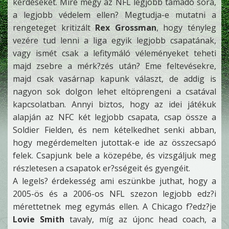
kérdéseket. Mire megy az NFL legjobb támadó sora,
a legjobb védelem ellen? Megtudja-e mutatni a
rengeteget kritizált
Rex Grossman
, hogy tényleg
vezére tud lenni a liga egyik legjobb csapatának,
vagy ismét csak a lefitymáló véleményeket teheti
majd zsebre a mérk?zés után? Eme feltevésekre,
majd csak vasárnap kapunk választ, de addig is
nagyon sok dolgon lehet eltöprengeni a csatával
kapcsolatban. Annyi biztos, hogy az idei játékuk
alapján az NFC két legjobb csapata, csap össze a
Soldier Fielden, és nem kételkedhet senki abban,
hogy megérdemelten jutottak-e ide az összecsapó
felek. Csapjunk bele a közepébe, és vizsgáljuk meg
részletesen a csapatok er?sségeit és gyengéit.
A legels? érdekesség ami eszünkbe juthat, hogy a
2005-ös és a 2006-os NFL szezon legjobb edz?i
mérettetnek meg egymás ellen. A Chicago f?edz?je
Lovie Smith
tavaly, míg az újonc head coach, a