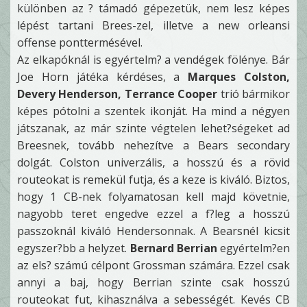
különben az ? támadó gépezetük, nem lesz képes
lépést tartani Brees-zel, illetve a new orleansi
offense ponttermésével.
Az elkapóknál is egyértelm? a vendégek fölénye. Bár
Joe Horn játéka kérdéses, a
Marques Colston,
Devery Henderson, Terrance Cooper
trió bármikor
képes pótolni a szentek ikonját. Ha mind a négyen
játszanak, az már szinte végtelen lehet?ségeket ad
Breesnek, tovább nehezítve a Bears secondary
dolgát. Colston univerzális, a hosszú és a rövid
routeokat is remekül futja, és a keze is kiváló. Biztos,
hogy 1 CB-nek folyamatosan kell majd követnie,
nagyobb teret engedve ezzel a f?leg a hosszú
passzoknál kiváló Hendersonnak. A Bearsnél kicsit
egyszer?bb a helyzet.
Bernard Berrian
egyértelm?en
az els? számú célpont Grossman számára. Ezzel csak
annyi a baj, hogy Berrian szinte csak hosszú
routeokat fut, kihasználva a sebességét. Kevés CB