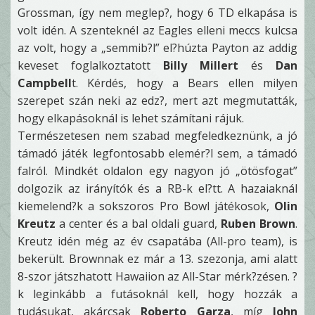
Grossman, így nem meglep?, hogy 6 TD elkapása is
volt idén. A szenteknél az Eagles elleni meccs kulcsa
az volt, hogy a „semmib?l” el?húzta Payton az addig
keveset foglalkoztatott
Billy Millert
és
Dan
Campbell
t. Kérdés, hogy a Bears ellen milyen
szerepet szán neki az edz?, mert azt megmutatták,
hogy elkapásoknál is lehet számítani rájuk.
Természetesen nem szabad megfeledkeznünk, a jó
támadó játék legfontosabb elemér?l sem, a támadó
falról. Mindkét oldalon egy nagyon jó „ötösfogat”
dolgozik az irányítók és a RB-k el?tt. A hazaiaknál
kiemelend?k a sokszoros Pro Bowl játékosok,
Olin
Kreutz
a center és a bal oldali guard,
Ruben Brown
.
Kreutz idén még az év csapatába (All-pro team), is
bekerült. Brownnak ez már a 13. szezonja, ami alatt
8-szor játszhatott Hawaiion az All-Star mérk?zésen. ?
k leginkább a futásoknál kell, hogy hozzák a
tudásukat, akárcsak
Roberto Garza
, míg
John