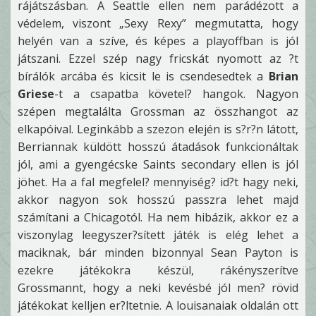
rájátszásban. A Seattle ellen nem parádézott a
védelem, viszont „Sexy Rexy” megmutatta, hogy
helyén van a szíve, és képes a playoffban is jól
játszani. Ezzel szép nagy fricskát nyomott az ?t
bírálók arcába és kicsit le is csendesedtek a
Brian
Griese
-t a csapatba követel? hangok. Nagyon
szépen megtalálta Grossman az összhangot az
elkapóival. Leginkább a szezon elején is s?r?n látott,
Berriannak küldött hosszú átadások funkcionáltak
jól, ami a gyengécske Saints secondary ellen is jól
jöhet. Ha a fal megfelel? mennyiség? id?t hagy neki,
akkor nagyon sok hosszú passzra lehet majd
számítani a Chicagotól. Ha nem hibázik, akkor ez a
viszonylag leegyszer?sített játék is elég lehet a
maciknak, bár minden bizonnyal Sean Payton is
ezekre játékokra készül, rákényszerítve
Grossmannt, hogy a neki kevésbé jól men? rövid
játékokat kelljen er?ltetnie. A louisanaiak oldalán ott