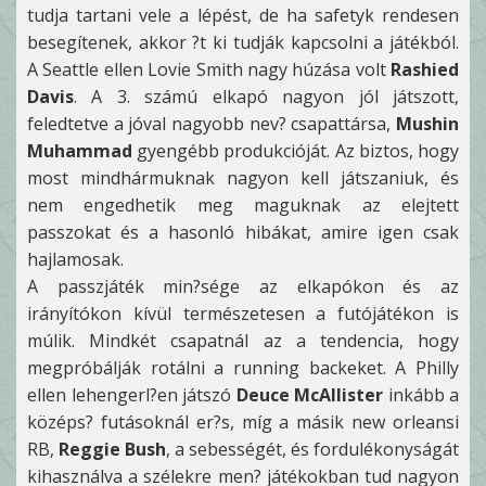
tudja tartani vele a lépést, de ha safetyk rendesen
besegítenek, akkor ?t ki tudják kapcsolni a játékból.
A Seattle ellen Lovie Smith nagy húzása volt
Rashied
Davis
. A 3. számú elkapó nagyon jól játszott,
feledtetve a jóval nagyobb nev? csapattársa,
Mushin
Muhammad
gyengébb produkcióját. Az biztos, hogy
most mindhármuknak nagyon kell játszaniuk, és
nem engedhetik meg maguknak az elejtett
passzokat és a hasonló hibákat, amire igen csak
hajlamosak.
A passzjáték min?sége az elkapókon és az
irányítókon kívül természetesen a futójátékon is
múlik. Mindkét csapatnál az a tendencia, hogy
megpróbálják rotálni a running backeket. A Philly
ellen lehengerl?en játszó
Deuce McAllister
inkább a
középs? futásoknál er?s, míg a másik new orleansi
RB,
Reggie Bush
, a sebességét, és fordulékonyságát
kihasználva a szélekre men? játékokban tud nagyon