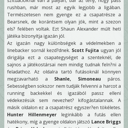
szituációknál van a pályán, bár az tény, hogy pass
rushban, már most az egyik legjobb a ligában.
Természetesen nem gyenge ez a csapatrésze a
Bearsnek, de korántsem olyan jók, mint a szezon
els? felében voltak. Ezt Shaun Alexander múlt heti
játéka bizonyítja igazán jól.
Az igazán nagy különbségek a védelmekben a
linebacker sornál kezd?dnek.
Scott Fujita
ugyan jól
dirigálja ezt a csapategységet a szenteknél, de
sajnos a játékostársai nem mindig tudnak feln?ni a
feladathoz. Az oldalra tartó futásoknál könnyen
megzavarható a
Shanle, Simoneau
páros.
Sebességben sokszor nem tudják felvenni a harcot a
running backekkel és igazából passz elleni
védekezésük sem nevezhet? kifogástalannak. A
másik oldalon ez a csapatrész egyszer?en tökéletes.
Hunter Hillenmeyer
leginkább a futás ellen
hatékony, míg a gyenge oldalon játszó
Lance Briggs