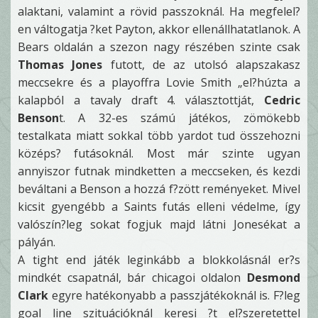
alaktani, valamint a rövid passzoknál. Ha megfelel?
en váltogatja ?ket Payton, akkor ellenállhatatlanok. A
Bears oldalán a szezon nagy részében szinte csak
Thomas Jones
futott, de az utolsó alapszakasz
meccsekre és a playoffra Lovie Smith „el?húzta a
kalapból a tavaly draft 4. választottját,
Cedric
Benson
t. A 32-es számú játékos, zömökebb
testalkata miatt sokkal több yardot tud összehozni
középs? futásoknál. Most már szinte ugyan
annyiszor futnak mindketten a meccseken, és kezdi
beváltani a Benson a hozzá f?zött reményeket. Mivel
kicsit gyengébb a Saints futás elleni védelme, így
valószín?leg sokat fogjuk majd látni Jonesékat a
pályán.
A tight end játék leginkább a blokkolásnál er?s
mindkét csapatnál, bár chicagoi oldalon
Desmond
Clark
egyre hatékonyabb a passzjátékoknál is. F?leg
goal line szituációknál keresi ?t el?szeretettel