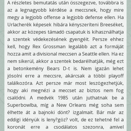
A részletes bemutatás után összegezve, továbbra is
az a legnagyobb kérdése a meccsnek, hogy mire
megy a legjobb offense a legjobb defense ellen. Ha
Urlacherék képesek hibára kényszeríteni Breeséket,
akkor az közepes támadó csapatuk is kihasználhatja
a szentek védekezésének gyengéit. Persze ehhez
kell, hogy Rex Grossman legalább azt a formáját
hozza amit a divisional meccsen a Seattle ellen. Ha ez
nem sikerül, akkor a szentek bedarélhatják, még ezt
a betonkemény Bears D-t is. Nem igazán lehet
jósolni erre a meccsre, akárcsak a többi playoff
találkozóra. Azt persze már most leszögezhetjük,
hogy aki megnézi a meccset az biztos nem fog
csalódni. A medvék 1985 után juthatnak be a
Superbowlba, míg a New Orleans még soha sem
élhette át a bajnoki dönt? izgalmait. Bár már az
eddigi idényük is leny?göz? volt, de ez tehetné fel a
koronát erre a csodálatos szezonra, amivel