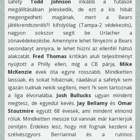
safety
Todd Johnson
inkább a futások
megállításában jeleskedik, de ezt a kis hibát
megengedheti magának, mert a Bears
játékrendszeréb?l kifolyólag (Tampa-2 védekezés),
nagyon sokszor segít be Urlacher a
zónavédekezésbe. Amennyire lehet fényezni a Bears
secondaryt annyira, le lehet húzni az ellenfél hátsó
alakzatát.
Fred Thomas
kritikán aluli teljesítményt
nyújtott a Philly ellen, míg a CB párja,
Mike
McKenzie
évek óta egyre rosszabb. Mindketten
lassúak, és sokat hibáznak, ráadásul a safetyk sem
igazán tudnak nekik segíteni, mert ?k sem tartoznak
a liga élvonalába.
Josh Bullucks
ugyan mindent
megtesz, de egyedül kevés.
Jay Bellamy
és
Omar
Stoutmire
együtt 68 évesek, ami mindent elmond
róluk. Mindketten messze túl vannak már karrierjük
zenitjén. Érdekes lesz, hogy mit fognak kezdeni a
szélvészgyors Berriannal és a rutinos