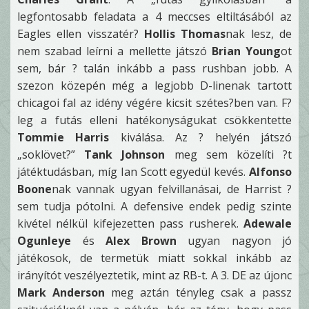
legfontosabb feladata a 4 meccses eltiltásából az
Eagles ellen visszatér?
Hollis Thomas
nak lesz, de
nem szabad leírni a mellette játszó
Brian Young
ot
sem, bár ? talán inkább a pass rushban jobb. A
szezon közepén még a legjobb D-linenak tartott
chicagoi fal az idény végére kicsit szétes?ben van. F?
leg a futás elleni hatékonyságukat csökkentette
Tommie Harris
kiválása. Az ? helyén játszó
„soklövet?”
Tank Johnson
meg sem közelíti ?t
játéktudásban, míg Ian Scott egyedül kevés.
Alfonso
Boone
nak vannak ugyan felvillanásai, de Harrist ?
sem tudja pótolni. A defensive endek pedig szinte
kivétel nélkül kifejezetten pass rusherek.
Adewale
Ogunleye
és
Alex Brown
ugyan nagyon jó
játékosok, de termetük miatt sokkal inkább az
irányítót veszélyeztetik, mint az RB-t. A 3. DE az újonc
Mark Anderson
meg aztán tényleg csak a passz