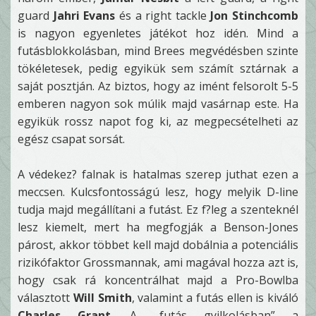
guard
Jahri Evans
és a right tackle
Jon Stinchcomb
is nagyon egyenletes játékot hoz idén. Mind a
futásblokkolásban, mind Brees megvédésben szinte
tökéletesek, pedig egyikük sem számít sztárnak a
saját posztján. Az biztos, hogy az imént felsorolt 5-5
emberen nagyon sok múlik majd vasárnap este. Ha
egyikük rossz napot fog ki, az megpecsételheti az
egész csapat sorsát.
A védekez? falnak is hatalmas szerep juthat ezen a
meccsen. Kulcsfontosságú lesz, hogy melyik D-line
tudja majd megállítani a futást. Ez f?leg a szenteknél
lesz kiemelt, mert ha megfogják a Benson-Jones
párost, akkor többet kell majd dobálnia a potenciális
rizikófaktor Grossmannak, ami magával hozza azt is,
hogy csak rá koncentrálhat majd a Pro-Bowlba
választott
Will Smith
, valamint a futás ellen is kiváló
Charles Grant
. A „futás gyilkolásban” a