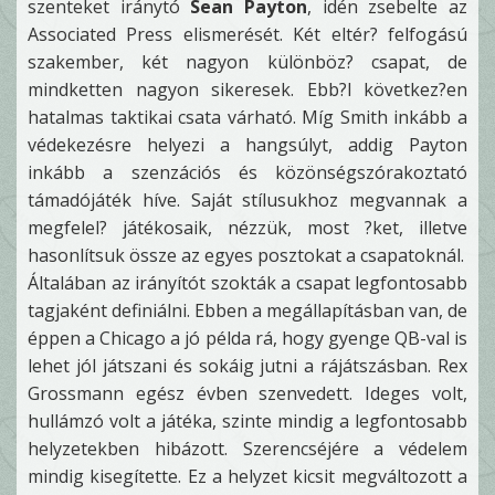
szenteket iránytó
Sean Payton
, idén zsebelte az
Associated Press elismerését. Két eltér? felfogású
szakember, két nagyon különböz? csapat, de
mindketten nagyon sikeresek. Ebb?l következ?en
hatalmas taktikai csata várható. Míg Smith inkább a
védekezésre helyezi a hangsúlyt, addig Payton
inkább a szenzációs és közönségszórakoztató
támadójáték híve. Saját stílusukhoz megvannak a
megfelel? játékosaik, nézzük, most ?ket, illetve
hasonlítsuk össze az egyes posztokat a csapatoknál.
Általában az irányítót szokták a csapat legfontosabb
tagjaként definiálni. Ebben a megállapításban van, de
éppen a Chicago a jó példa rá, hogy gyenge QB-val is
lehet jól játszani és sokáig jutni a rájátszásban. Rex
Grossmann egész évben szenvedett. Ideges volt,
hullámzó volt a játéka, szinte mindig a legfontosabb
helyzetekben hibázott. Szerencséjére a védelem
mindig kisegítette. Ez a helyzet kicsit megváltozott a