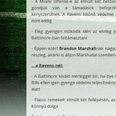
- A Miami offense-e az elmúlt két hétbe
gondjuk van a támadások befejezés
kényszerülnek. A Ravens kitűnő védelme
mint eddig
- Elég gyengén működik idén az elvileg j
Baltimore-ban feltámasztani
- Éppen ezért
Brandon Marshall
nak nagyo
részleg, akárki is álljon Marshallal szemben,
... a Ravens-nél:
- A Baltimore kiváló mérleggel bír, ha bye
Bills ellen igen gyenge védelmi teljesítmé
alatt
- Flacco remekelt elmúlt két fellépésén, 
könnyű dolga