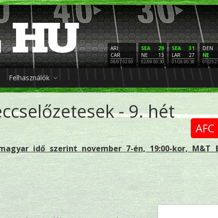
ARI
SEA
29
SEA
31
DEN
CAR
NE
13
LAR
27
NE
08/07 02:00
02/09 00:30
01/26 00:30
01/25 2
Felhasználók
ccselőzetesek - 9. hét
AFC 
magyar idő szerint november 7-én, 19:00-kor, M&T 