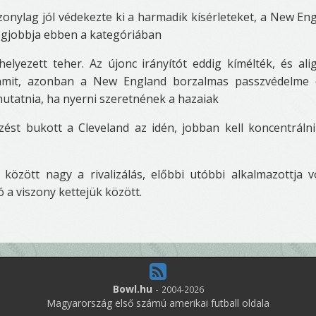
zonylag jól védekezte ki a harmadik kísérleteket, a New En
 legjobbja ebben a kategóriában
helyezett teher. Az újonc irányítót eddig kímélték, és alig
valamit, azonban a New England borzalmas passzvédelme 
mutatnia, ha nyerni szeretnének a hazaiak
ést bukott a Cleveland az idén, jobban kell koncentráln
 között nagy a rivalizálás, előbbi utóbbi alkalmazottja v
 a viszony kettejük között.
Bowl.hu
-
2004-2026
Magyarország első számú amerikai futball oldala