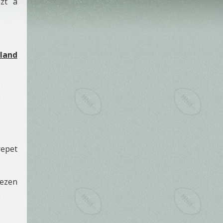
ezt a
eland
repet
 ezen