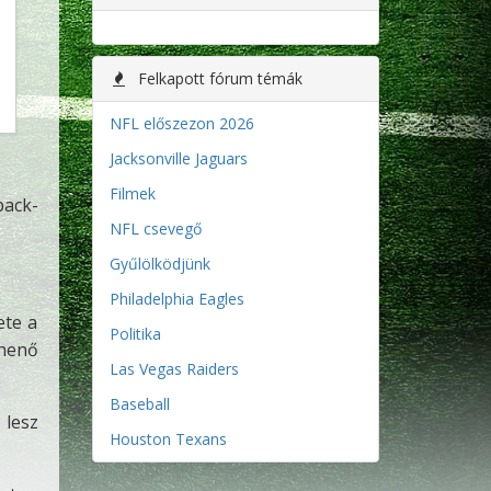
Felkapott fórum témák
NFL előszezon 2026
Jacksonville Jaguars
Filmek
back-
NFL csevegő
Gyűlölködjünk
Philadelphia Eagles
ete a
Politika
ihenő
Las Vegas Raiders
Baseball
 lesz
Houston Texans