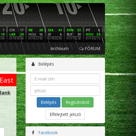
7
CHI
17
NE
28
SEA
41
DEN
33
PIT
6
NE
16
PHI
10
LAR
20
HOU
16
SF
6
BUF
30
HOU
30
LAC
3
SF
1:00
01/19 00:30
01/18 21:00
01/18 02:00
01/17 22:30
01/13 02:15
01/12 02:00
01/11 22:
Archívum
FÓRUM
Belépés
East
Bank
Regisztráció
Elfelejtett jelszó
Facebook