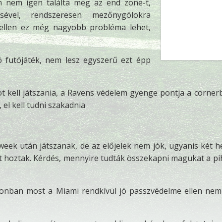
n nem igen találta meg az end zone-t,
ével, rendszeresen mezőnygólokra
 ellen ez még nagyobb probléma lehet,
ó futójáték, nem lesz egyszerű ezt épp
t kell játszania, a Ravens védelem gyenge pontja a corner
 el kell tudni szakadnia
 week után játszanak, de az előjelek nem jók, ugyanis két h
nyt hoztak. Kérdés, mennyire tudták összekapni magukat a p
azonban most a Miami rendkívül jó passzvédelme ellen nem