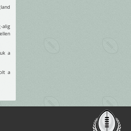
gland
-alig
ellen
iuk a
olt a