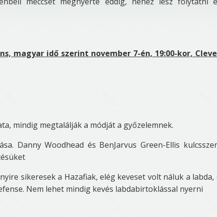
nbeli meccsét megnyerte eddig, nehéz lesz folytatni 
s, magyar idő szerint november 7-én, 19:00-kor, Clev
ata, mindig megtalálják a módját a győzelemnek.
lása. Danny Woodhead és BenJarvus Green-Ellis kulcssze
etésüket
yire sikeresek a Hazafiak, elég keveset volt náluk a labda,
 defense. Nem lehet mindig kevés labdabirtoklással nyerni