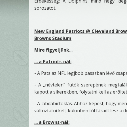
Érdekesség: A Dolphins mind négy idege
sorozatot.
New England Patriots @ Cleveland Brown
Browns Stadium
Mire figyeljünk...
... a Patriots-nál:
- A Pats az NFL legjbob passzban lévő csap
- A „névtelen” futók szerepének megtalá
kapott a sikerekben, folytatni kell az erőlt
- A labdabirtoklás. Ahhoz képest, hogy menn
változtatni kell, különben túl fáradt lesz a
... a Browns-nál: