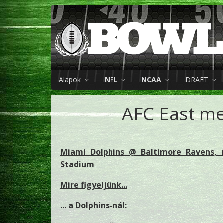
Alapok
NFL
NCAA
DRAFT
AFC East me
Miami Dolphins @ Baltimore Ravens, 
Stadium
Mire figyeljünk...
... a Dolphins-nál: