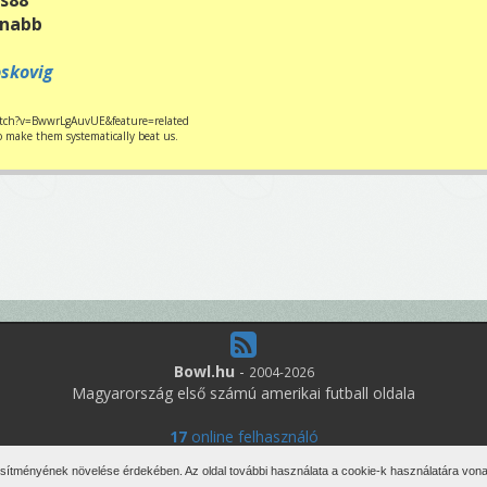
rs88
cnabb
skovig
tch?v=BwwrLgAuvUE&feature=related
o make them systematically beat us.
Bowl.hu
-
2004-2026
Magyarország első számú amerikai futball oldala
17
online felhasználó
den jog fenntartva. Írott anyagok újraközlése csak a szerző engedélyé
esítményének növelése érdekében. Az oldal további használata a cookie-k használatára vonat
Impresszum