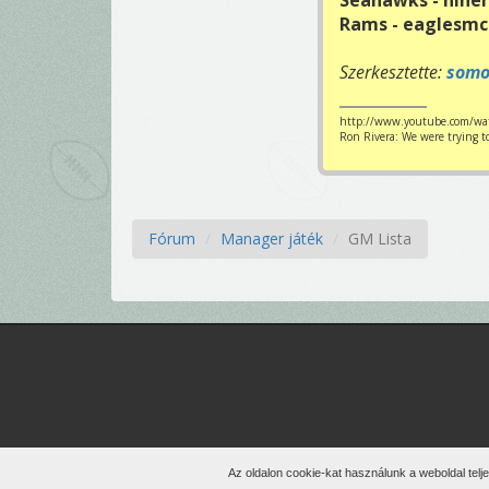
Seahawks - nine
Rams - eaglesm
Szerkesztette:
somo
http://www.youtube.com/wa
Ron Rivera: We were trying t
Fórum
Manager játék
GM Lista
Min
Az oldalon cookie-kat használunk a weboldal telj