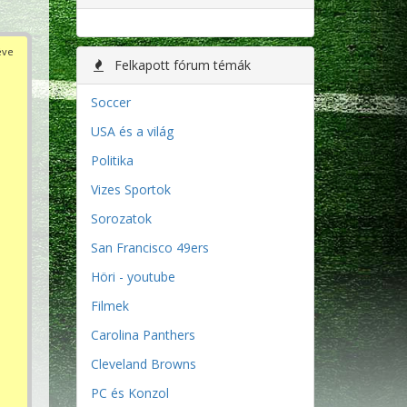
éve
Felkapott fórum témák
Soccer
USA és a világ
Politika
Vizes Sportok
Sorozatok
San Francisco 49ers
Höri - youtube
Filmek
Carolina Panthers
Cleveland Browns
PC és Konzol