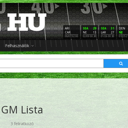
ARI
SEA
29
SEA
31
DEN
CAR
NE
13
LAR
27
NE
08/07 02:00
02/09 00:30
01/26 00:30
01/25 2
Felhasználók
GM Lista
3 feliratkozó