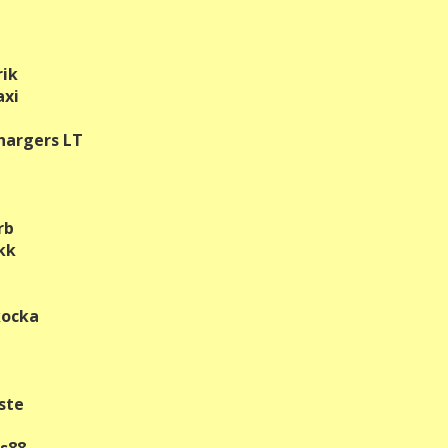
rik
axi
hargers LT
rb
kk
kocka
iste