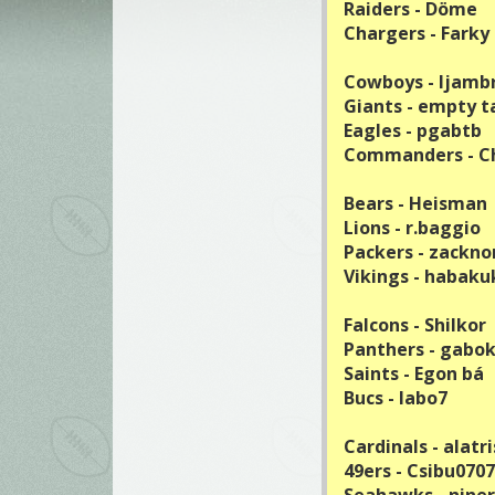
Raiders - Döme
Chargers - Farky
Cowboys - ljamb
Giants - empty t
Eagles - pgabtb
Commanders - C
Bears - Heisman
Lions - r.baggio
Packers - zackno
Vikings - habaku
Falcons - Shilkor
Panthers - gabo
Saints - Egon bá
Bucs - labo7
Cardinals - alatr
49ers - Csibu0707