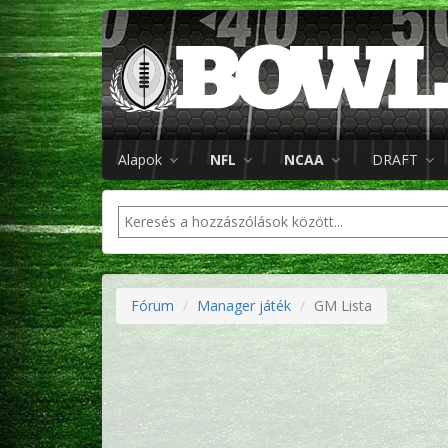
Alapok
NFL
NCAA
DRAFT
Fórum
Manager játék
GM Lista