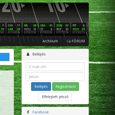
7
CHI
17
NE
28
SEA
41
DEN
33
PIT
6
NE
16
PHI
10
LAR
20
HOU
16
SF
6
BUF
30
HOU
30
LAC
3
SF
1:00
01/19 00:30
01/18 21:00
01/18 02:00
01/17 22:30
01/13 02:15
01/12 02:00
01/11 22:
Archívum
FÓRUM
Belépés
Regisztráció
Elfelejtett jelszó
Facebook