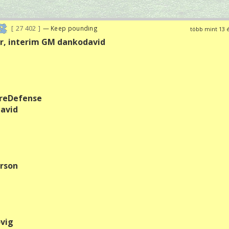
27 402
— Keep pounding
több mint 13 
vár, interim GM dankodavid
oreDefense
david
arson
ovig