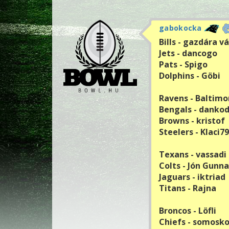
gabokocka
Bills - gazdára 
Jets - dancogo
Pats - Spigo
Dolphins - Göbi
Ravens - Baltim
Bengals - danko
Browns - kristof
Steelers - Klaci79
Texans - vassadi
Colts - Jón Gunn
Jaguars - iktriad
Titans - Rajna
Broncos - Löfli
Chiefs - somosk