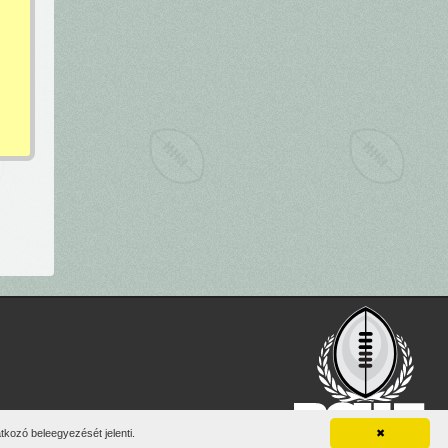
vel.
kozó beleegyezését jelenti.
✖