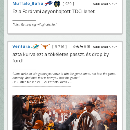
Muffalo_Bafia
920
több mint 5 éve
Ez a Ford vmi agyonhajtott TDCi lehet.
"Jalen Ramsey egy vilagi csicska."
Ventura
9 716
— 🏈🐬🐂🤘🏽
több mint 5 éve
azta kurva ezt a tökéletes passzt. és drop by
ford!
“Uhm, we’re, to win games you have to win the game, umm, not lose the game…
honestly. And that, that is how you lose the game.”
- HC Mike McDaniel, L vs. Patriots, week 2 -
-------------------------------------------------------------------