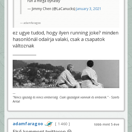
run a mega dynasty
— Jimmy Chen (@LaCanucks)
January 3, 2021
adamfaragoo
ez ugye tudod, hogy ilyen running joke? minden
hasonlónál odaírja valaki, csak a csapatok
változnak
---
"Nincs igazság és nincs emberiség. Csak igazságok vannak és emberek."
- Szerb
Antal
adamfaragoo
1 460
több mint 5 éve
Első komment twitteren 😀