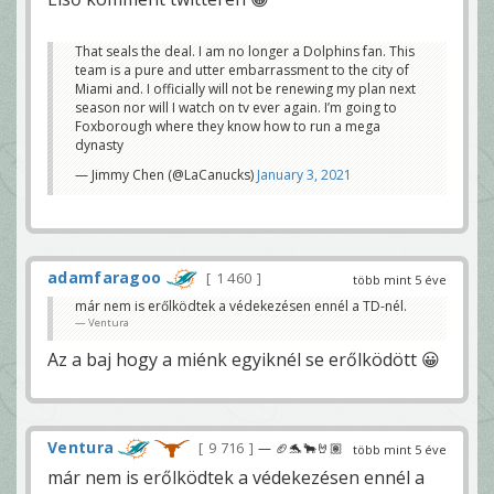
That seals the deal. I am no longer a Dolphins fan. This
team is a pure and utter embarrassment to the city of
Miami and. I officially will not be renewing my plan next
season nor will I watch on tv ever again. I’m going to
Foxborough where they know how to run a mega
dynasty
— Jimmy Chen (@LaCanucks)
January 3, 2021
adamfaragoo
1 460
több mint 5 éve
már nem is erőlködtek a védekezésen ennél a TD-nél.
Ventura
Az a baj hogy a miénk egyiknél se erőlködött 😀
Ventura
9 716
— 🏈🐬🐂🤘🏽
több mint 5 éve
már nem is erőlködtek a védekezésen ennél a