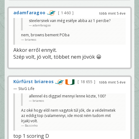
adamfaragoo
1 460
több mint 5 éve
steelersnek van még esélye abba az 1 percbe?
adamfaragoo
nem, browns bement POba
briareos
Akkor erről ennyit.
Szép volt, jó volt, többet nem jövök 😀
Kúrfürst briareos
18 655
több mint 5 éve
— StuG Life
allennel és diggsel mennyi lenne közte, 100?
briareos
Az oké hogy elől nem vagytok túl jók, de a védelmetek
az eddig top (valamennyi, ide most ném tudom mit
írjak) volt.
Bazsinho
top 1 scoring D