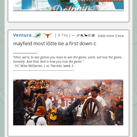
Ventura
9 716
— 🏈🐬🐂🤘🏽
több mint 5 éve
mayfield most lőtte be a first down-t.
“Uhm, we’re, to win games you have to win the game, umm, not lose the game…
honestly. And that, that is how you lose the game.”
- HC Mike McDaniel, L vs. Patriots, week 2 -
-------------------------------------------------------------------