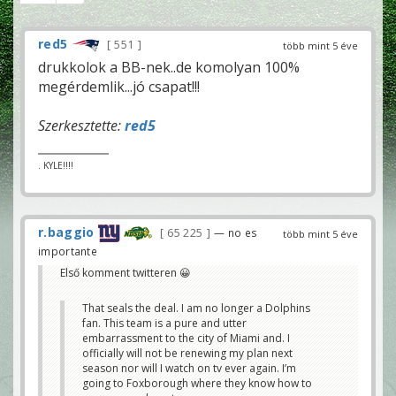
red5
551
több mint 5 éve
drukkolok a BB-nek..de komolyan 100%
megérdemlik...jó csapat!!!
Szerkesztette:
red5
. KYLE!!!!
r.baggio
65 225
— no es
több mint 5 éve
importante
Első komment twitteren 😀
That seals the deal. I am no longer a Dolphins
fan. This team is a pure and utter
embarrassment to the city of Miami and. I
officially will not be renewing my plan next
season nor will I watch on tv ever again. I’m
going to Foxborough where they know how to