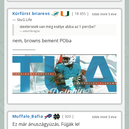
Kúrfürst briareos
18 655
több mint 5 éve
— StuG Life
steelersnek van még esélye abba az 1 percbe?
adamfaragoo
nem, browns bement POba
Muffalo_Bafia
920
több mint 5 éve
Ez már ánuszágyúzás. Fújják le!