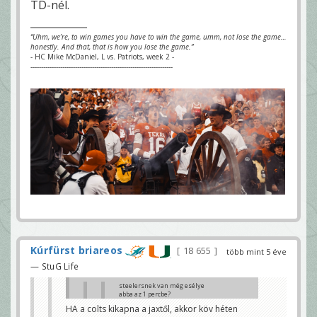
TD-nél.
“Uhm, we’re, to win games you have to win the game, umm, not lose the game…
honestly. And that, that is how you lose the game.”
- HC Mike McDaniel, L vs. Patriots, week 2 -
-------------------------------------------------------------------
Kúrfürst briareos
18 655
több mint 5 éve
— StuG Life
steelersnek van még esélye
abba az 1 percbe?
adamfaragoo
HA a colts kikapna a jaxtől, akkor köv héten