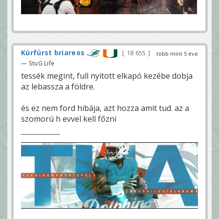
Kúrfürst briareos
18 655
több mint 5 éve
— StuG Life
tessék megint, full nyitott elkapó kezébe dobja
az lebassza a földre.
és ez nem ford hibája, azt hozza amit tud. az a
szomorú h evvel kell főzni