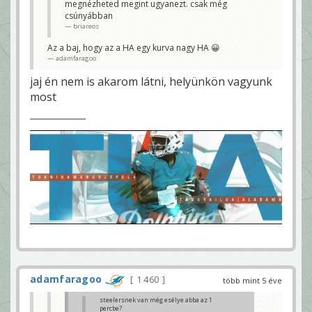
megnézheted megint ugyanezt. csak még
nem, browns bement POba
briareos
csúnyábban
briareos
Akkor erről ennyit.
Szép volt, jó volt, többet nem jövök 😀
Az a baj, hogy az a HA egy kurva nagy HA 😀
adamfaragoo
adamfaragoo
jaj én nem is akarom látni, helyünkön vagyunk
most
adamfaragoo
1 460
több mint 5 éve
steelersnek van még esélye abba az 1
percbe?