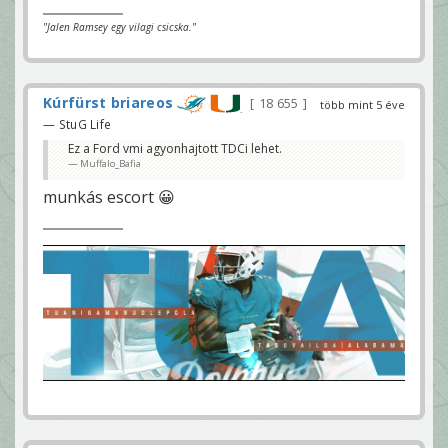
"Jalen Ramsey egy vilagi csicska."
Kúrfürst briareos
18 655
több mint 5 éve
— StuG Life
Ez a Ford vmi agyonhajtott TDCi lehet.
Muffalo_Bafia
munkás escort 😀