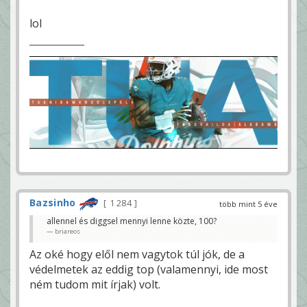
lol
Bazsinho
1 284
több mint 5 éve
allennel és diggsel mennyi lenne közte, 100?
briareos
Az oké hogy elől nem vagytok túl jók, de a
védelmetek az eddig top (valamennyi, ide most
ném tudom mit írjak) volt.