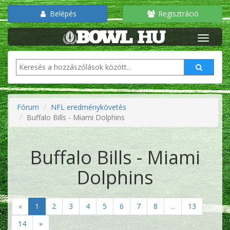
Belépés
Regisztráció
Fórum
NFL eredménykövetés
Buffalo Bills - Miami Dolphins
Buffalo Bills - Miami
Dolphins
«
1
2
3
4
5
6
7
8
...
13
14
»