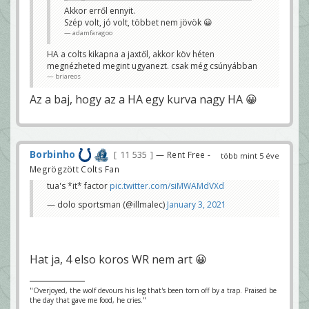
adamfaragoo
Akkor erről ennyit.
Szép volt, jó volt, többet nem jövök 😀
nem, browns bement POba
briareos
adamfaragoo
HA a colts kikapna a jaxtől, akkor köv héten
megnézheted megint ugyanezt. csak még csúnyábban
briareos
Az a baj, hogy az a HA egy kurva nagy HA 😀
Borbinho
11 535
— Rent Free -
több mint 5 éve
Megrögzött Colts Fan
tua's *it* factor
pic.twitter.com/siMWAMdVXd
— dolo sportsman (@illmalec)
January 3, 2021
Hat ja, 4 elso koros WR nem art 😀
"Overjoyed, the wolf devours his leg that's been torn off by a trap. Praised be
the day that gave me food, he cries."