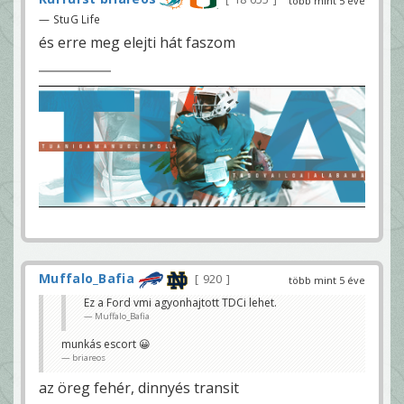
több mint 5 éve
— StuG Life
és erre meg elejti hát faszom
Muffalo_Bafia
920
több mint 5 éve
Ez a Ford vmi agyonhajtott TDCi lehet.
Muffalo_Bafia
munkás escort 😀
briareos
az öreg fehér, dinnyés transit