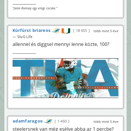
"Jalen Ramsey egy vilagi csicska."
Kúrfürst briareos
18 655
több mint 5 éve
— StuG Life
allennel és diggsel mennyi lenne közte, 100?
adamfaragoo
1 460
több mint 5 éve
steelersnek van még esélye abba az 1 percbe?