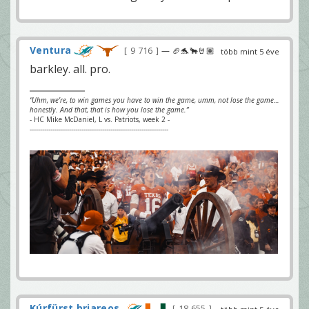
Ventura
9 716
— 🏈🐬🐂🤘🏽
több mint 5 éve
barkley. all. pro.
“Uhm, we’re, to win games you have to win the game, umm, not lose the game…
honestly. And that, that is how you lose the game.”
- HC Mike McDaniel, L vs. Patriots, week 2 -
-------------------------------------------------------------------
Kúrfürst briareos
18 655