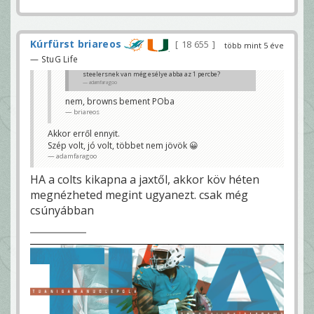
Kúrfürst briareos
18 655
több mint 5 éve
— StuG Life
steelersnek van még esélye abba az 1 percbe?
adamfaragoo
nem, browns bement POba
briareos
Akkor erről ennyit.
Szép volt, jó volt, többet nem jövök 😀
adamfaragoo
HA a colts kikapna a jaxtől, akkor köv héten
megnézheted megint ugyanezt. csak még
csúnyábban