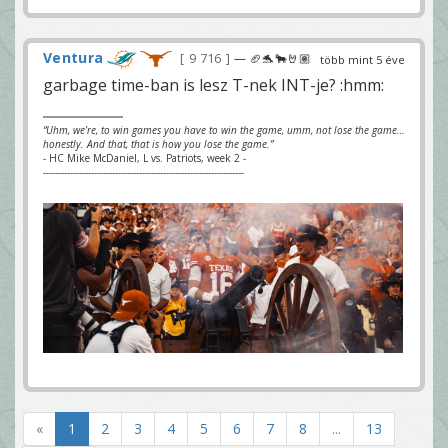
Ventura
9 716
— 🏈🐬🐂🤘🏽
több mint 5 éve
garbage time-ban is lesz T-nek INT-je? :hmm:
“Uhm, we’re, to win games you have to win the game, umm, not lose the game…
honestly. And that, that is how you lose the game.”
- HC Mike McDaniel, L vs. Patriots, week 2 -
-------------------------------------------------------------------
«
1
2
3
4
5
6
7
8
...
13