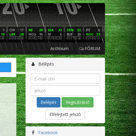
7
CHI
17
NE
28
SEA
41
DEN
33
PIT
6
NE
16
PHI
10
LAR
20
HOU
16
SF
6
BUF
30
HOU
30
LAC
3
SF
1:00
01/19 00:30
01/18 21:00
01/18 02:00
01/17 22:30
01/13 02:15
01/12 02:00
01/11 22:
Archívum
FÓRUM
Belépés
Regisztráció
Elfelejtett jelszó
Facebook