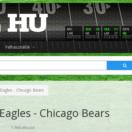
ARI
SEA
29
SEA
31
DEN
CAR
NE
13
LAR
27
NE
08/07 02:00
02/09 00:30
01/26 00:30
01/25 2
Felhasználók
 Eagles - Chicago Bears
 Eagles - Chicago Bears
1 feliratkozó