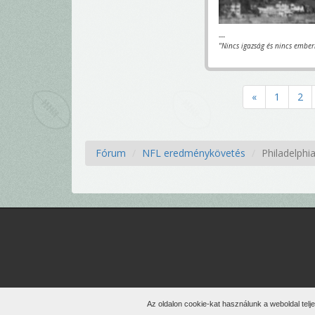
---
"Nincs igazság és nincs ember
«
1
2
Fórum
NFL eredménykövetés
Philadelphi
Min
Az oldalon cookie-kat használunk a weboldal telj