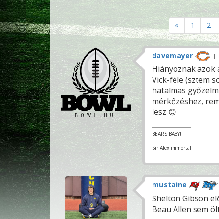
«
1
2
davemayer
Hiányoznak azok a
Vick-féle (sztem 
hatalmas győzelme
mérkőzéshez, remé
lesz 😊
BEARS BABY!
Sir Alex immortal
mustaine
Shelton Gibson elő
Beau Allen sem öl