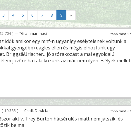
3
4
5
6
7
8
9
»
15 704
— "Grammar maci"
több mint 8 
z idők amikor egy mnf-n ugyanígy esélytelenek voltunk a
sokkal gyengébb) eagles ellen és mégis elhoztunk egy
t. Briggs&Urlacher... jó szórakozást a mai egyoldalú
lem jövőre ha találkozunk az már nem ilyen esélyek mellet
10 335
— Chalk Dawk fan
több mint 8 
ször aktív, Trey Burton hátsérülés miatt nem játszik, és
tözik be ma