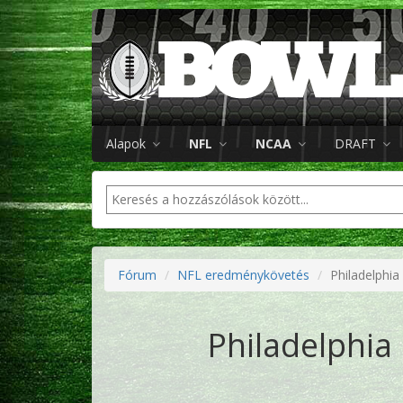
Alapok
NFL
NCAA
DRAFT
Fórum
NFL eredménykövetés
Philadelphia
Philadelphia