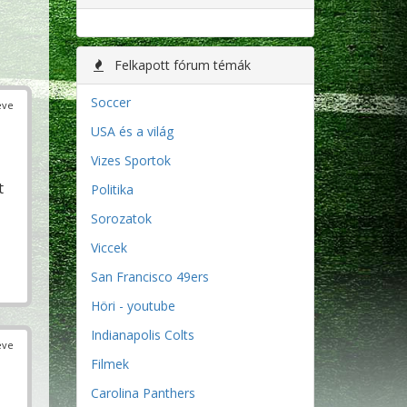
Felkapott fórum témák
Soccer
éve
USA és a világ
Vizes Sportok
t
Politika
Sorozatok
Viccek
San Francisco 49ers
Höri - youtube
Indianapolis Colts
éve
Filmek
Carolina Panthers