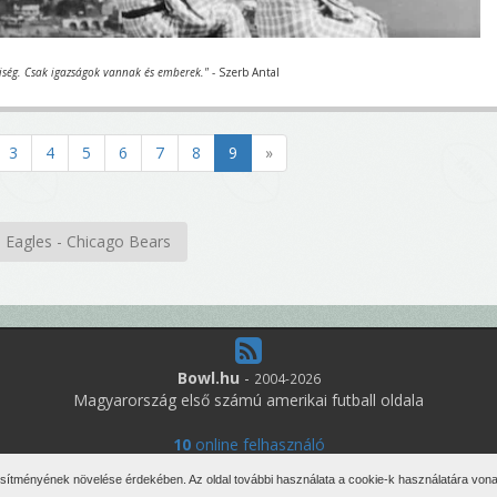
iség. Csak igazságok vannak és emberek."
- Szerb Antal
3
4
5
6
7
8
9
»
a Eagles - Chicago Bears
Bowl.hu
-
2004-2026
Magyarország első számú amerikai futball oldala
10
online felhasználó
den jog fenntartva. Írott anyagok újraközlése csak a szerző engedélyé
esítményének növelése érdekében. Az oldal további használata a cookie-k használatára vonat
Impresszum