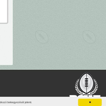
vel.
kozó beleegyezését jelenti.
✖