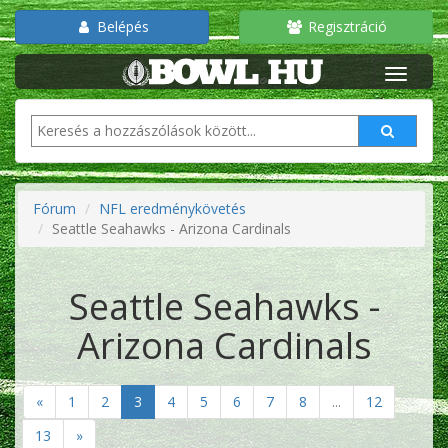
Belépés
Regisztráció
Fórum
NFL eredménykövetés
Seattle Seahawks - Arizona Cardinals
Seattle Seahawks -
Arizona Cardinals
«
1
2
3
4
5
6
7
8
...
12
13
»