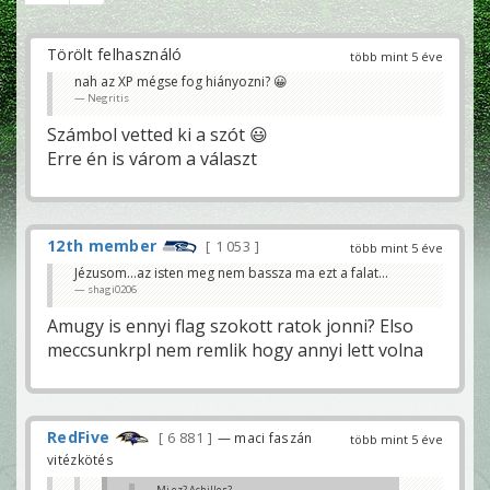
Törölt felhasználó
több mint 5 éve
nah az XP mégse fog hiányozni? 😀
Negritis
Számbol vetted ki a szót 😃
Erre én is várom a választ
12th member
1 053
több mint 5 éve
Jézusom...az isten meg nem bassza ma ezt a falat...
shagi0206
Amugy is ennyi flag szokott ratok jonni? Elso
meccsunkrpl nem remlik hogy annyi lett volna
RedFive
6 881
— maci faszán
több mint 5 éve
vitézkötés
Mi ez? Achilles?