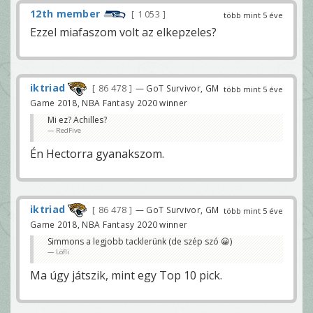
12th member
1 053
több mint 5 éve
Ezzel miafaszom volt az elkepzeles?
iktriad
86 478
— GoT Survivor, GM
több mint 5 éve
Game 2018, NBA Fantasy 2020 winner
Mi ez? Achilles?
RedFive
Én Hectorra gyanakszom.
iktriad
86 478
— GoT Survivor, GM
több mint 5 éve
Game 2018, NBA Fantasy 2020 winner
Simmons a legjobb tacklerünk (de szép szó 😀)
Löfli
Ma úgy játszik, mint egy Top 10 pick.