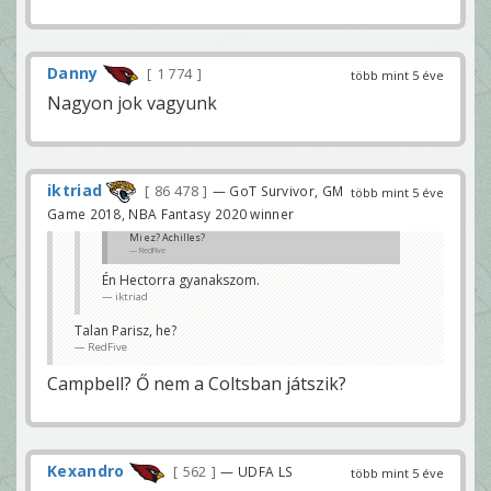
Danny
1 774
több mint 5 éve
Nagyon jok vagyunk
iktriad
86 478
— GoT Survivor, GM
több mint 5 éve
Game 2018, NBA Fantasy 2020 winner
Mi ez? Achilles?
RedFive
Én Hectorra gyanakszom.
iktriad
Talan Parisz, he?
RedFive
Campbell? Ő nem a Coltsban játszik?
Kexandro
562
— UDFA LS
több mint 5 éve