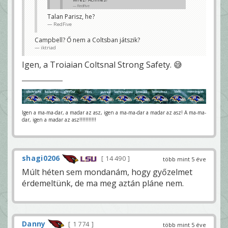
RedFive
Talan Parisz, he?
Én Hectorra gyanakszom.
RedFive
iktriad
Campbell? Ő nem a Coltsban játszik?
iktriad
Igen, a Troiaian Coltsnal Strong Safety. 😅
Igen a ma-ma-dar, a madar az asz, igen a ma-ma-dar a madar az asz! A ma-ma-
dar, igen a madar az asz!!!!!!!!!!!
shagi0206
14 490
több mint 5 éve
Múlt héten sem mondanám, hogy győzelmet
érdemeltünk, de ma meg aztán pláne nem.
Danny
1 774
több mint 5 éve