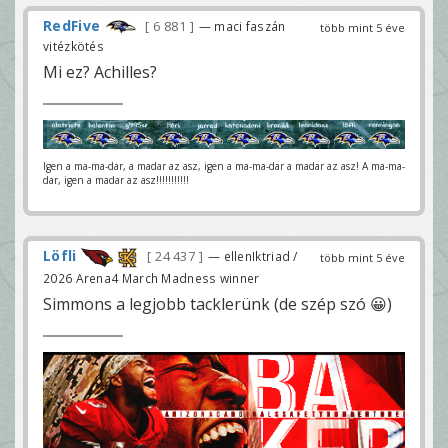
RedFive
6 881
— maci faszán
több mint 5 éve
vitézkötés
Mi ez? Achilles?
Igen a ma-ma-dar, a madar az asz, igen a ma-ma-dar a madar az asz! A ma-ma-
dar, igen a madar az asz!!!!!!!!!!!
Löfli
24 437
— ellenIktriad /
több mint 5 éve
2026 Arena4 March Madness winner
Simmons a legjobb tacklerünk (de szép szó 😀)