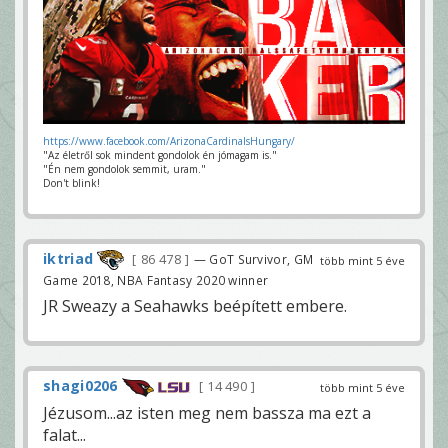
https://www.facebook.com/ArizonaCardinalsHungary/
"Az életről sok mindent gondolok én jómagam is."
"Én nem gondolok semmit, uram."
Don't blink!
iktriad
86 478
— GoT Survivor, GM
több mint 5 éve
Game 2018, NBA Fantasy 2020 winner
JR Sweazy a Seahawks beépített embere.
shagi0206
14 490
több mint 5 éve
Jézusom...az isten meg nem bassza ma ezt a
falat...