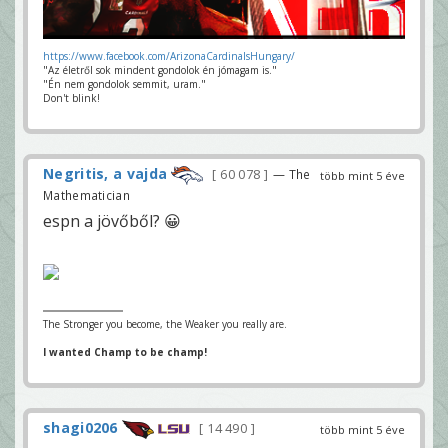
https://www.facebook.com/ArizonaCardinalsHungary/
"Az életről sok mindent gondolok én jómagam is."
"Én nem gondolok semmit, uram."
Don't blink!
Negritis, a vajda
60 078
— The
több mint 5 éve
Mathematician
espn a jövőből? 😀
The Stronger you become, the Weaker you really are.
I wanted Champ to be champ!
shagi0206
14 490
több mint 5 éve