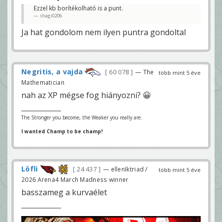
Ezzel kb borítékolható is a punt.
shagi0206
Ja hat gondolom nem ilyen puntra gondoltal
Negritis, a vajda
60 078
— The
több mint 5 éve
Mathematician
nah az XP mégse fog hiányozni? 😀
The Stronger you become, the Weaker you really are.
I wanted Champ to be champ!
Löfli
24 437
— ellenIktriad /
több mint 5 éve
2026 Arena4 March Madness winner
basszameg a kurvaélet