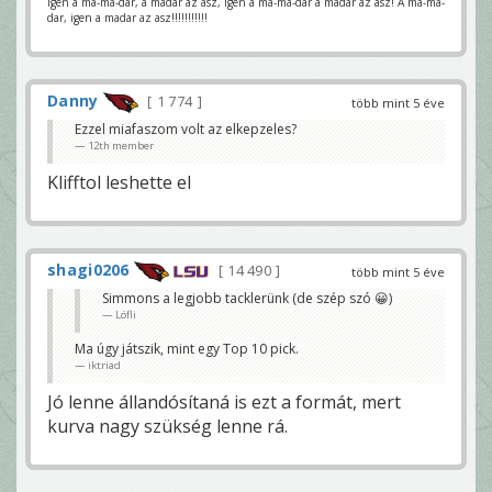
Igen a ma-ma-dar, a madar az asz, igen a ma-ma-dar a madar az asz! A ma-ma-
dar, igen a madar az asz!!!!!!!!!!!
Danny
1 774
több mint 5 éve
Ezzel miafaszom volt az elkepzeles?
12th member
Klifftol leshette el
shagi0206
14 490
több mint 5 éve
Simmons a legjobb tacklerünk (de szép szó 😀)
Löfli
Ma úgy játszik, mint egy Top 10 pick.
iktriad
Jó lenne állandósítaná is ezt a formát, mert
kurva nagy szükség lenne rá.