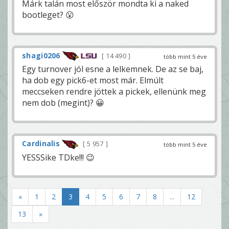
Márk talán most először mondta ki a naked
bootleget? 😮
shagi0206
14 490
több mint 5 éve
Egy turnover jól esne a lelkemnek. De az se baj,
ha dob egy pick6-et most már. Elmúlt
meccseken rendre jöttek a pickek, ellenünk meg
nem dob (megint)? 😀
Cardinalis
5 957
több mint 5 éve
YESSSike TDke!!! 😉
«
1
2
3
4
5
6
7
8
...
12
13
»