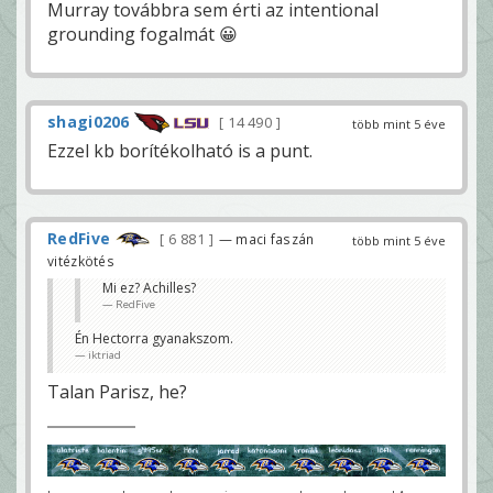
Murray továbbra sem érti az intentional
grounding fogalmát 😀
shagi0206
14 490
több mint 5 éve
Ezzel kb borítékolható is a punt.
RedFive
6 881
— maci faszán
több mint 5 éve
vitézkötés
Mi ez? Achilles?
RedFive
Én Hectorra gyanakszom.
iktriad
Talan Parisz, he?