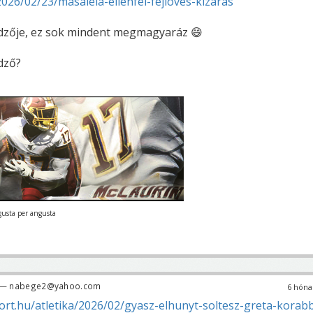
2026/02/23/masalela-ellenfel-fejloves-kizaras
dzője, ez sok mindent megmagyaráz 😄
dző?
gusta per angusta
— nabege2@yahoo.com
6 hóna
rt.hu/atletika/2026/02/gyasz-elhunyt-soltesz-greta-korabb