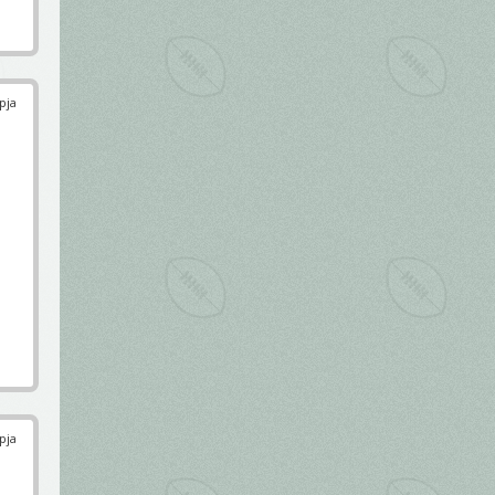
pja
pja