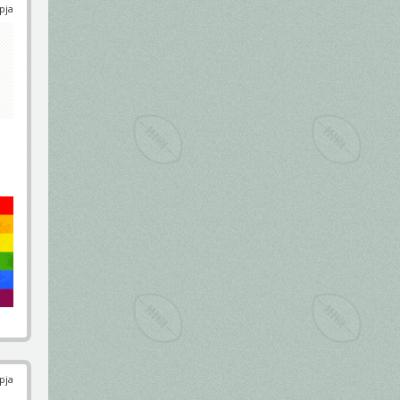
pja
pja