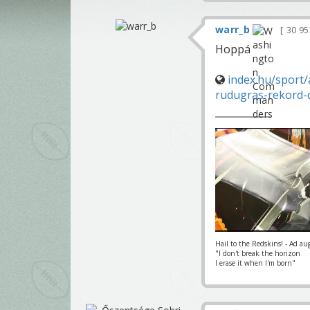
warr_b
30 9
Hoppá
index.hu/sport
rudugras-rekord-d
Hail to the Redskins! - Ad au
"I don't break the horizon
I erase it when I'm born"