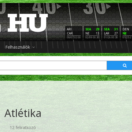
ARI
SEA
29
SEA
31
DEN
CAR
NE
13
LAR
27
NE
08/07 02:00
02/09 00:30
01/26 00:30
01/25 2
Felhasználók
Atlétika
12 feliratkozó