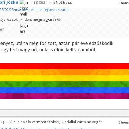
ri Jóska
38 063
— #NoStress
5 hóna
26/02/23/masalela-ellenfel-fejloves-kizaras
zője, ez sok mindent megmagyaráz 😄
ző?
enyez, utána még focizott, aztán pár éve edzősködik.
gy férfi vagy nő, neki is élnie kell valamiből.
53
— Ő álla halála vérmosta fokán, Diadallal várta be végét.
5 hóna