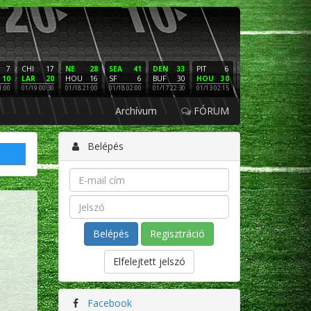
7
CHI
17
NE
28
SEA
41
DEN
33
PIT
6
NE
16
PHI
10
LAR
20
HOU
16
SF
6
BUF
30
HOU
30
LAC
3
SF
1:00
01/19 00:30
01/18 21:00
01/18 02:00
01/17 22:30
01/13 02:15
01/12 02:00
01/11 22:
Archívum
FÓRUM
Belépés
Regisztráció
Elfelejtett jelszó
Facebook