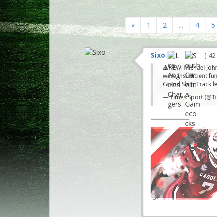
«
1
2
...
4
5
Sixo
42
🔺NEW: Michael John
were insufficient f
Grand Slam Track le
— Times Sport (@T