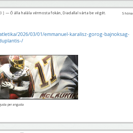
53
— Ő álla halála vérmosta fokán, Diadallal várta be végét.
5 hóna
/atletika/2026/03/01/emmanuel-karalisz-gorog-bajnoksag-
uplantis-/
gusta per angusta