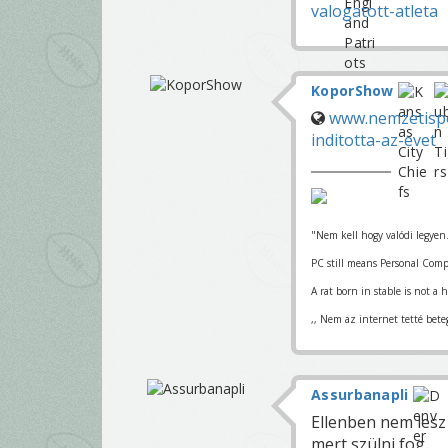
valogatott-atleta
KoporShow
www.nemzetispor
inditotta-az-evet
"Nem kell hogy valódi legyen
PC still means Personal Comp
A rat born in stable is not a h
,, Nem az internet tetté bete
Assurbanapli
Ellenben nem lesz
mert szülni fog.