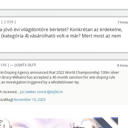
2 039
7 hóna
r a jövő évi világdöntőre bérletet? Konkrétan az érdekelne,
 (kategória 4) vásárolható volt-e már? Mert most az nem
 139
— LIGHTS OUT!
8 hóna
Anti-Doping Agency announced that 2022 World Championship 100m silver
n Bracy-Williams has accepted a 45-month sanction for anti-doping rule
g an investigation triggered by a whistleblower tip.
DA received…
pic.twitter.com/L6JtAj0Xcm
tiusMag)
November 10, 2025