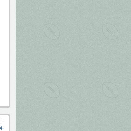
pja
i-