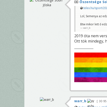
Őszentsége Sob
telex.hu/sport/20
Lol, Semenya az ed
Btw mikor lett ő ed
warr_b
2019 óta nem vers
Ott tök mindegy, ho
warr_b
30 9