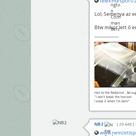
telex.hu/sport/
Lol, Semenya az e
Btw mikor lett ő e
Hail to the Redskins! - Ad au
"I don't break the horizon
I erase it when I'm born"
NB2
29 648
www.nemzetispo