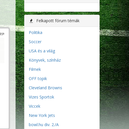
Felkapott fórum témák
Politika
pja
Soccer
USA és a világ
Könyvek, színház
Filmek
OFF topik
Cleveland Browns
Vizes Sportok
Viccek
New York Jets
bowl.hu div. 2./A