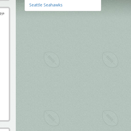
Seattle Seahawks
pja