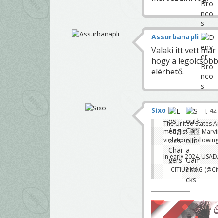
Assurbanapli
Valaki itt vett má
hogy a legolcsóbb
elérhető.
Sixo
42
The United States 
medalist 🇺🇸 Marvi
violations, followin
In early 2024, USA
— CITIUS MAG (@Ci