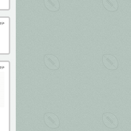
pja
pja