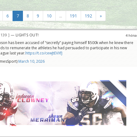
6
7
8
9
10
...
191
192
»
 139
— LIGHTS OUT!
4 hóna
son has been accused of “secretly” paying himself $500k when he knew there
unds to remunerate the athletes he had persuaded to participate in his new
ague last year.
https://t.co/cewJtEVXfJ
imesSport)
March 10, 2026