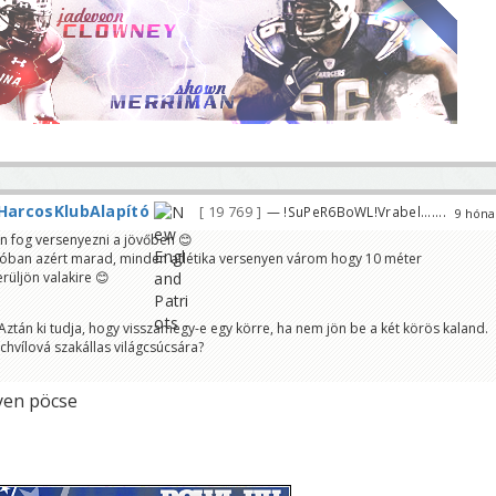
HarcosKlubAlapító
19 769
— !SuPeR6BoWL!Vrabel.......
9 hóna
n fog versenyezni a jövőben 😊
óban azért marad, minden atlétika versenyen várom hogy 10 méter
rüljön valakire 😊
ztán ki tudja, hogy visszamegy-e egy körre, ha nem jön be a két körös kaland.
hvílová szakállas világcsúcsára?
yen pöcse