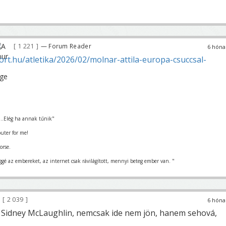
1 221
— Forum Reader
6 hóna
t.hu/atletika/2026/02/molnar-attila-europa-csuccsal-
...Elég ha annak tűnik"
uter for me!
orse.
ggé az embereket, az internet csak rávilágított, mennyi beteg ember van. "
2 039
6 hóna
 Sidney McLaughlin, nemcsak ide nem jön, hanem sehová,