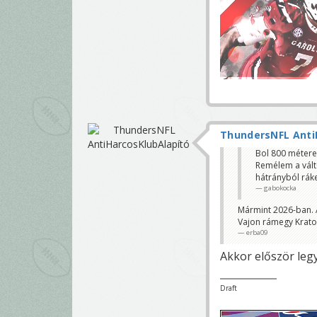
ThundersNFL Anti
Bol 800 métere
Remélem a vált
hátrányból ráke
gabokocka
Mármint 2026-ban. A
Vajon rámegy Kratoc
erba09
Akkor először leg
Draft