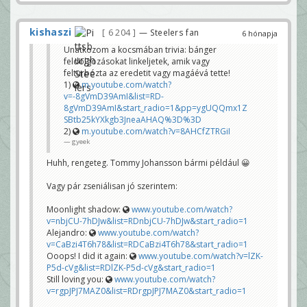
kishaszi
6 204
— Steelers fan
6 hónapja
Unatkozom a kocsmában trivia: bánger
feldolgozásokat linkeljetek, amik vagy
felturbózta az eredetit vagy magáévá tette!
1)
m.youtube.com/watch?
v=-8gVmD39AmI&list=RD-
8gVmD39AmI&start_radio=1&pp=ygUQQmx1Z
SBtb25kYXkgb3JneaAHAQ%3D%3D
2)
m.youtube.com/watch?v=8AHCfZTRGiI
gyeek
Huhh, rengeteg. Tommy Johansson bármi például 😀
Vagy pár zseniálisan jó szerintem:
Moonlight shadow:
www.youtube.com/watch?
v=nbjCU-7hDJw&list=RDnbjCU-7hDJw&start_radio=1
Alejandro:
www.youtube.com/watch?
v=CaBzi4T6h78&list=RDCaBzi4T6h78&start_radio=1
Ooops! I did it again:
www.youtube.com/watch?v=lZK-
P5d-cVg&list=RDlZK-P5d-cVg&start_radio=1
Still loving you:
www.youtube.com/watch?
v=rgpJPJ7MAZ0&list=RDrgpJPJ7MAZ0&start_radio=1