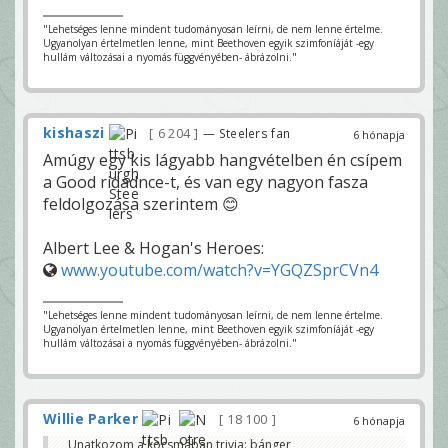
"Lehetséges lenne mindent tudományosan leírni, de nem lenne értelme.
Ugyanolyan értelmetlen lenne, mint Beethoven egyik szimfoníáját -egy
hullám változásai a nyomás függvényében- ábrázolni."
kishaszi
6 204
— Steelers fan
6 hónapja
Amúgy egy kis lágyabb hangvételben én csípem
a Good ridadnce-t, és van egy nagyon fasza
feldolgozása szerintem 😊
Albert Lee & Hogan's Heroes:
www.youtube.com/watch?v=YGQZSprCVn4
"Lehetséges lenne mindent tudományosan leírni, de nem lenne értelme.
Ugyanolyan értelmetlen lenne, mint Beethoven egyik szimfoníáját -egy
hullám változásai a nyomás függvényében- ábrázolni."
Willie Parker
18 100
6 hónapja
Unatkozom a kocsmában trivia: bánger