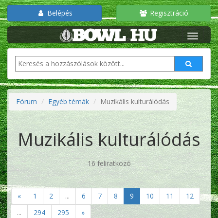
Belépés
Regisztráció
Fórum
Egyéb témák
Muzikális kulturálódás
Muzikális kulturálódás
16 feliratkozó
«
1
2
...
6
7
8
9
10
11
12
...
294
295
»