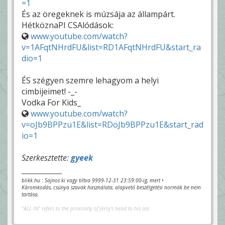
=1
És az öregeknek is múzsája az állampárt.
HétköznaPI CSAlódások:
www.youtube.com/watch?
v=1AFqtNHrdFU&list=RD1AFqtNHrdFU&start_ra
dio=1
ÉS szégyen szemre lehagyom a helyi
cimbijeimet! -_-
Vodka For Kids_
www.youtube.com/watch?
v=oJb9BPPzu1E&list=RDoJb9BPPzu1E&start_rad
io=1
Szerkesztette:
gyeek
blikk.hu : Sajnos ki vagy tiltva 9999-12-31 23:59:00-ig, mert •
Káromkodás, csúnya szavak használata, alapvető beszélgetési normák be nem
tartása.
"ALL IN" refers to the proximity of Jerry's head to his ass