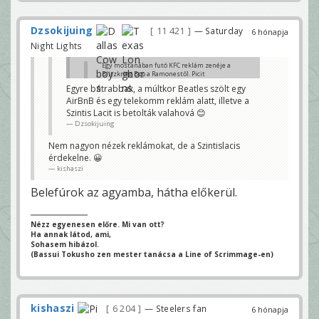
Dzsokijuing
11 421
— Saturday
6 hónapja
Night Lights
Egy mostanában futó KFC reklám zenéje a
Blitzkrieg Bop a Ramonestől. Picit
meglepődtem, de tetszik...
Egyre bátrabbak, a múltkor Beatles szölt egy
csi77
AirBnB és egy telekomm reklám alatt, illetve a
Na megint egy multi használ punk zenét, nekem ez
Szintis Lacit is betolták valahová 😊
olyan visszás, bántja a szocdem-marxista énem
Dzsokijuing
dancogo
Nem nagyon nézek reklámokat, de a Szintislacis
érdekelne. 😀
kishaszi
Belefúrok az agyamba, hátha előkerül.
Nézz egyenesen előre. Mi van ott?
Ha annak látod, ami,
Sohasem hibázol.
(Bassui Tokusho zen mester tanácsa a Line of Scrimmage-en)
kishaszi
6 204
— Steelers fan
6 hónapja