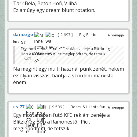
Tarr Béla, Beton.Hofi, Vilibá
Ez amúgy egy dream blunt rotation.
dancogo
2 693
— Big Penix
6 hónapja
Energy
Egy mostanában futó KFC reklám zenéje a Blitzkrieg
Bop a Ramonestől. Picit meglepődtem, de tetszik...
csi77
Na megint egy multi használ punk zenét, nekem
ez olyan visszás, bántja a szocdem-marxista
énem
csi77
9 506
— Bears & Illinois fan
6 hónapja
Egy mostanában futó KFC reklám zenéje a
Blitzkrieg Bop a Ramonestől. Picit
meglepődtem, de tetszik...