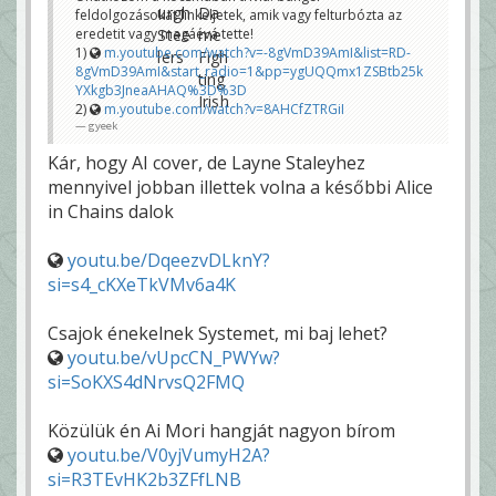
feldolgozásokat linkeljetek, amik vagy felturbózta az
eredetit vagy magáévá tette!
1)
m.youtube.com/watch?v=-8gVmD39AmI&list=RD-
8gVmD39AmI&start_radio=1&pp=ygUQQmx1ZSBtb25k
YXkgb3JneaAHAQ%3D%3D
2)
m.youtube.com/watch?v=8AHCfZTRGiI
gyeek
Kár, hogy AI cover, de Layne Staleyhez
mennyivel jobban illettek volna a későbbi Alice
in Chains dalok
youtu.be/DqeezvDLknY?
si=s4_cKXeTkVMv6a4K
Csajok énekelnek Systemet, mi baj lehet?
youtu.be/vUpcCN_PWYw?
si=SoKXS4dNrvsQ2FMQ
Közülük én Ai Mori hangját nagyon bírom
youtu.be/V0yjVumyH2A?
si=R3TEvHK2b3ZFfLNB