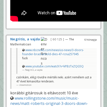
Negritis, a vajda
60 125
— The
6 hónapja
Mathematician
www.nbcnews.com/news/us-news/3-doors-
founder-brad-arnold-dies-47-rcna257945
fuck
www.youtube.com/watch?v=kPBzTxZQG5Q
Negritis, a vajda
csórikám, elég rövidre mérték neki. azért remélem azt a
47 évet kimaxolta rendesen.
slowmotion
korábbi gitárosuk is eltávozott 10 éve
www.rollingstone.com/music/music-
news/matt-roberts-original-3-doors-down-