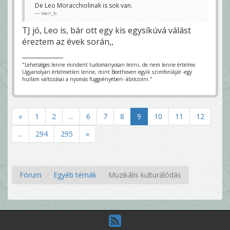
De Leo Moracchiolinak is sok van.
warr_b
TJ jó, Leo is, bár ott egy kis egysíkúvá válást
éreztem az évek során,,
"Lehetséges lenne mindent tudományosan leírni, de nem lenne értelme.
Ugyanolyan értelmetlen lenne, mint Beethoven egyik szimfoníáját -egy
hullám változásai a nyomás függvényében- ábrázolni."
«
1
2
...
6
7
8
9
10
11
12
...
294
295
»
Fórum
Egyéb témák
Muzikális kulturálódás