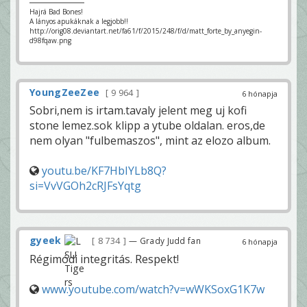
Hajrá Bad Bones!
A lányos apukáknak a legjobb!!
http://orig08.deviantart.net/fa61/f/2015/248/f/d/matt_forte_by_anyegin-
d98fqaw.png
YoungZeeZee
9 964
6 hónapja
Sobri,nem is irtam.tavaly jelent meg uj kofi
stone lemez.sok klipp a ytube oldalan. eros,de
nem olyan "fulbemaszos", mint az elozo album.
youtu.be/KF7HbIYLb8Q?
si=VvVGOh2cRJFsYqtg
gyeek
8 734
— Grady Judd fan
6 hónapja
Régimódi integritás. Respekt!
www.youtube.com/watch?v=wWKSoxG1K7w