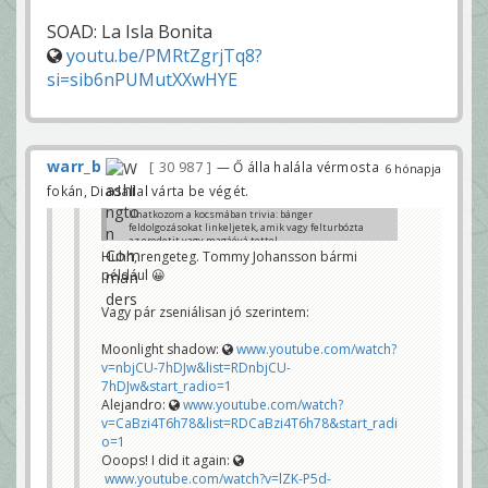
SOAD: La Isla Bonita
youtu.be/PMRtZgrjTq8?
si=sib6nPUMutXXwHYE
warr_b
30 987
— Ő álla halála vérmosta
6 hónapja
fokán, Diadallal várta be végét.
Unatkozom a kocsmában trivia: bánger
feldolgozásokat linkeljetek, amik vagy felturbózta
az eredetit vagy magáévá tette!
1)
m.youtube.com/watch?
Huhh, rengeteg. Tommy Johansson bármi
v=-8gVmD39AmI&list=RD-
például 😀
8gVmD39AmI&start_radio=1&pp=ygUQQmx1ZSBtb25
kYXkgb3JneaAHAQ%3D%3D
2)
m.youtube.com/watch?v=8AHCfZTRGiI
Vagy pár zseniálisan jó szerintem:
gyeek
Moonlight shadow:
www.youtube.com/watch?
v=nbjCU-7hDJw&list=RDnbjCU-
7hDJw&start_radio=1
Alejandro:
www.youtube.com/watch?
v=CaBzi4T6h78&list=RDCaBzi4T6h78&start_radi
o=1
Ooops! I did it again:
www.youtube.com/watch?v=lZK-P5d-