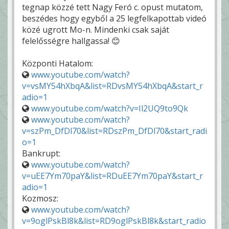
tegnap közzé tett Nagy Feró c. opust mutatom,
beszédes hogy egyből a 25 legfelkapottab videó
közé ugrott Mo-n. Mindenki csak saját
felelősségre hallgassa! 😊
Központi Hatalom:
www.youtube.com/watch?
v=vsMY54hXbqA&list=RDvsMY54hXbqA&start_r
adio=1
www.youtube.com/watch?v=Il2UQ9to9Qk
www.youtube.com/watch?
v=szPm_DfDl70&list=RDszPm_DfDl70&start_radi
o=1
Bankrupt:
www.youtube.com/watch?
v=uEE7Ym70paY&list=RDuEE7Ym70paY&start_r
adio=1
Kozmosz:
www.youtube.com/watch?
v=9oglPskBl8k&list=RD9oglPskBl8k&start_radio