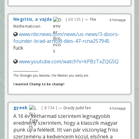
Negritis, a vajda
60 125
— The
6 hónapja
Mathematician
www.nbcnews.com/news/us-news/3-doors-
founder-brad-arnold-dies-47-rcna257945
fuck
www.youtube.com/watch?v=kPBzTxZQG5Q
The Stronger you become, the Weaker you really are.
I wanted Champ to be champ!
gyeek
8 734
— Grady Judd fan
6 hónapja
A 16 év kétharmad szerintem legnagyobb
eredmény szerintem, hogy a klasszik magyar
punk újra feléledt. Itt van pár viszonylag friss
szerzemény a kedvenceim közül, elsőnek a