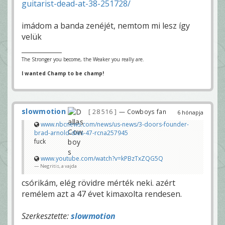
guitarist-dead-at-38-251728/
imádom a banda zenéjét, nemtom mi lesz így
velük
The Stronger you become, the Weaker you really are.
I wanted Champ to be champ!
slowmotion
28 516
— Cowboys fan
6 hónapja
www.nbcnews.com/news/us-news/3-doors-founder-
brad-arnold-dies-47-rcna257945
fuck
www.youtube.com/watch?v=kPBzTxZQG5Q
Negritis, a vajda
csórikám, elég rövidre mérték neki. azért
remélem azt a 47 évet kimaxolta rendesen.
Szerkesztette:
slowmotion