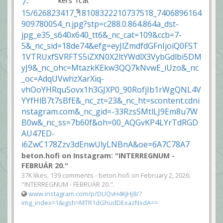
beton.hofi on Instagram: "INTERREGNUM -
FEBRUÁR 20."
37K likes, 139 comments - beton.hofi on February 2, 2026:
"INTERREGNUM - FEBRUÁR 20.".
www.instagram.com/p/DUQvH4KjHj8/?
img_index=1&igsh=MTR1dGhudDExazNxdA==