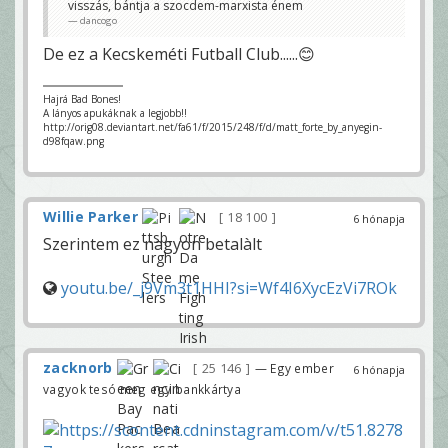
visszás, bántja a szocdem-marxista énem
dancogo
De ez a Kecskeméti Futball Club......😊
Hajrá Bad Bones!
A lányos apukáknak a legjobb!!
http://orig08.deviantart.net/fa61/f/2015/248/f/d/matt_forte_by_anyegin-
d98fqaw.png
Willie Parker
18 100
6 hónapja
Szerintem ez nagyon betalàlt
youtu.be/_j9Vm3t1HHI?si=Wf4I6XycEzVi7ROk
zacknorb
25 146
— Egy ember
6 hónapja
vagyok tesó meg egy bankkártya