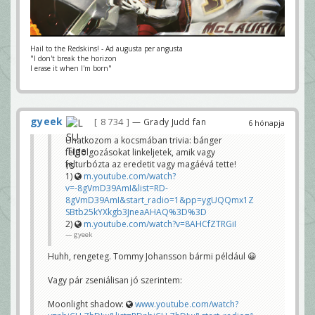
Hail to the Redskins! - Ad augusta per angusta
"I don't break the horizon
I erase it when I'm born"
gyeek
8 734
— Grady Judd fan
6 hónapja
Unatkozom a kocsmában trivia: bánger
feldolgozásokat linkeljetek, amik vagy
felturbózta az eredetit vagy magáévá tette!
1)
m.youtube.com/watch?
v=-8gVmD39AmI&list=RD-
8gVmD39AmI&start_radio=1&pp=ygUQQmx1Z
SBtb25kYXkgb3JneaAHAQ%3D%3D
2)
m.youtube.com/watch?v=8AHCfZTRGiI
gyeek
Huhh, rengeteg. Tommy Johansson bármi például 😀
Vagy pár zseniálisan jó szerintem:
Moonlight shadow:
www.youtube.com/watch?