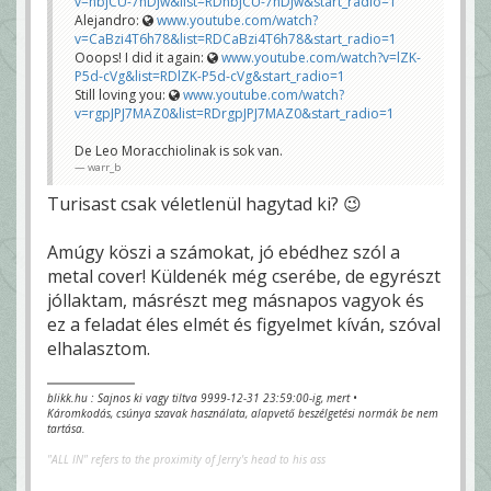
v=nbjCU-7hDJw&list=RDnbjCU-7hDJw&start_radio=1
Alejandro:
www.youtube.com/watch?
v=CaBzi4T6h78&list=RDCaBzi4T6h78&start_radio=1
Ooops! I did it again:
www.youtube.com/watch?v=lZK-
P5d-cVg&list=RDlZK-P5d-cVg&start_radio=1
Still loving you:
www.youtube.com/watch?
v=rgpJPJ7MAZ0&list=RDrgpJPJ7MAZ0&start_radio=1
De Leo Moracchiolinak is sok van.
warr_b
Turisast csak véletlenül hagytad ki? 😉
Amúgy köszi a számokat, jó ebédhez szól a
metal cover! Küldenék még cserébe, de egyrészt
jóllaktam, másrészt meg másnapos vagyok és
ez a feladat éles elmét és figyelmet kíván, szóval
elhalasztom.
blikk.hu : Sajnos ki vagy tiltva 9999-12-31 23:59:00-ig, mert •
Káromkodás, csúnya szavak használata, alapvető beszélgetési normák be nem
tartása.
"ALL IN" refers to the proximity of Jerry's head to his ass