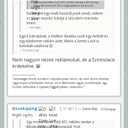
Egy mostanában futó KFC reklám zenéje a Blitzkrieg
Bop a Ramonestől. Picit meglepődtem, de tetszik...
csi77
Na megint egy multi használ punk zenét, nekem
ez olyan visszás, bántja a szocdem-marxista
énem
dancogo
Egyre bátrabbak, a múltkor Beatles szölt egy AirBnB és
egy telekomm reklám alatt, illetve a Szintis Lacit is
betolták valahová 😊
Dzsokijuing
Nem nagyon nézek reklámokat, de a Szintislacis
érdekelne. 😀
"Lehetséges lenne mindent tudományosan leírni, de nem lenne értelme.
Ugyanolyan értelmetlen lenne, mint Beethoven egyik szimfoníáját -egy
hullám változásai a nyomás függvényében- ábrázolni."
Dzsokijuing
11 421
— Saturday
6 hónapja
Night Lights
Egy mostanában futó KFC reklám zenéje a
Blitzkrieg Bop a Ramonestől. Picit