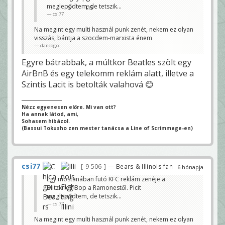
meglepődtem, de tetszik...
csi77
Na megint egy multi használ punk zenét, nekem ez olyan
visszás, bántja a szocdem-marxista énem
dancogo
Egyre bátrabbak, a múltkor Beatles szölt egy
AirBnB és egy telekomm reklám alatt, illetve a
Szintis Lacit is betolták valahová 😊
Nézz egyenesen előre. Mi van ott?
Ha annak látod, ami,
Sohasem hibázol.
(Bassui Tokusho zen mester tanácsa a Line of Scrimmage-en)
csi77
9 506
— Bears & Illinois fan
6 hónapja
Egy mostanában futó KFC reklám zenéje a
Blitzkrieg Bop a Ramonestől. Picit
meglepődtem, de tetszik...
csi77
Na megint egy multi használ punk zenét, nekem ez olyan