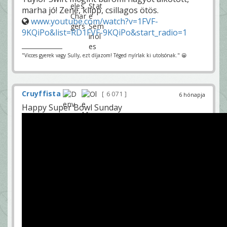
marha jó! Zene, klipp, csillagos ötös.
www.youtube.com/watch?v=1FVF-
9KQiPo&list=RD1FVF-9KQiPo&start_radio=1
"Vicces gyerek vagy Sully, ezt díjazom! Téged nyírlak ki utolsónak." 😀
Cruyffista
6 071
6 hónapja
Happy Super Bowl Sunday