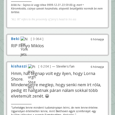
blikk.hu : Sajnos ki vagy tiltva 9999-12-31 23:59:00-ig, mert •
Káromkodás, csúnya szavak használata, alapvető beszélgetési normák be nem
tartása.
"ALL IN" refers to the proximity of Jerry's head to his ass
Beki
3 064
6 hónapja
RIP Fenyo Miklos
kishaszi
6 204
— Steelers fan
6 hónapja
Hmm, hát tegnap volt egy ilyen, hogy Lorna
Shore.
Mindenesetre meglep, hogy senki nem írt róla,
pedig itt hallgatnak páran nálam sokkal több
elvetemült zenét. 😀
"Lehetséges lenne mindent tudományosan leírni, de nem lenne értelme.
Ugyanolyan értelmetlen lenne, mint Beethoven egyik szimfoníáját -egy
hullám változásai a nyomás függvényében- ábrázolni."