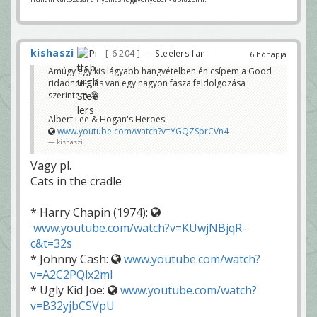
kishaszi
6 204
— Steelers fan
6 hónapja
Amúgy egy kis lágyabb hangvételben én csípem a Good
ridadnce-t, és van egy nagyon fasza feldolgozása
szerintem 😊
Albert Lee & Hogan's Heroes:
www.youtube.com/watch?v=YGQZSprCVn4
kishaszi
Vagy pl.
Cats in the cradle
* Harry Chapin (1974):
www.youtube.com/watch?v=KUwjNBjqR-
c&t=32s
* Johnny Cash:
www.youtube.com/watch?
v=A2C2PQlx2mI
* Ugly Kid Joe:
www.youtube.com/watch?
v=B32yjbCSVpU