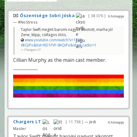
Őszentsége Sobri Jóska
38 076
6 hónapja
— #NoStress
Taylor Swift megint baromi nagyot alkotott, marha jó!
Zene, klipp, csillagos ötös.
www.youtube.com/watch?v=1FVF-
9KQiPo&list=RD1FVF-9KQiPo&start_radio=1
Chargers LT
Cillian Murphy as the main cast member.
Chargers LT
11 738
— Jedi
6 hónapja
Master
Taylor Swift megint baromi nagyot alkotott,