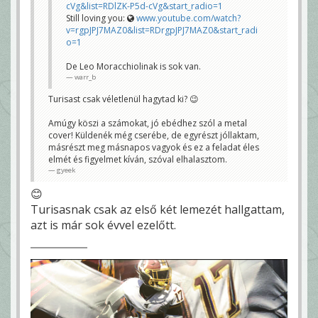
cVg&list=RDlZK-P5d-cVg&start_radio=1
Still loving you:
www.youtube.com/watch?
v=rgpJPJ7MAZ0&list=RDrgpJPJ7MAZ0&start_radi
o=1
De Leo Moracchiolinak is sok van.
warr_b
Turisast csak véletlenül hagytad ki? 😉
Amúgy köszi a számokat, jó ebédhez szól a metal
cover! Küldenék még cserébe, de egyrészt jóllaktam,
másrészt meg másnapos vagyok és ez a feladat éles
elmét és figyelmet kíván, szóval elhalasztom.
gyeek
😊
Turisasnak csak az első két lemezét hallgattam,
azt is már sok évvel ezelőtt.