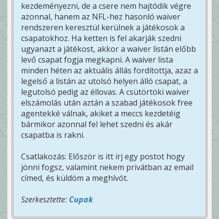
kezdeményezni, de a csere nem hajtódik végre
azonnal, hanem az NFL-hez hasonló waiver
rendszeren keresztül kerülnek a játékosok a
csapatokhoz. Ha ketten is fel akarják szedni
ugyanazt a játékost, akkor a waiver listán előbb
levő csapat fogja megkapni. A waiver lista
minden héten az aktuális állás fordítottja, azaz a
legelső a listán az utolsó helyen álló csapat, a
legutolsó pedig az éllovas. A csütörtöki waiver
elszámolás után aztán a szabad játékosok free
agentekké válnak, akiket a meccs kezdetéig
bármikor azonnal fel lehet szedni és akár
csapatba is rakni.
Csatlakozás: Először is itt írj egy postot hogy
jönni fogsz, valamint nekem privátban az email
címed, és küldöm a meghívót.
Szerkesztette:
Cupak