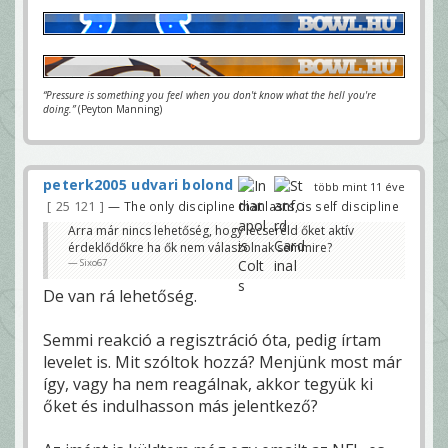
“Pressure is something you feel when you don't know what the hell you're
doing.”
(Peyton Manning)
peterk2005 udvari bolond
több mint 11 éve
25 121
— The only discipline that lasts, is self discipline
Arra már nincs lehetőség, hogy lecseréld őket aktív
érdeklődőkre ha ők nem válaszolnak semmire?
Sixo67
De van rá lehetőség.
Semmi reakció a regisztráció óta, pedig írtam
levelet is. Mit szóltok hozzá? Menjünk most már
így, vagy ha nem reagálnak, akkor tegyük ki
őket és indulhasson más jelentkező?