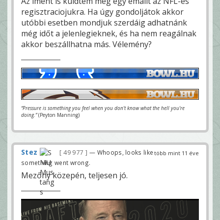
Az imént is küldtem még egy emailt az NFL-es
regisztraciojukra. Ha úgy gondoljátok akkor
utóbbi esetben mondjuk szerdáig adhatnánk
még időt a jelenlegieknek, és ha nem reagálnak
akkor beszállhatna más. Vélemény?
“Pressure is something you feel when you don't know what the hell you're
doing.”
(Peyton Manning)
Stez
49 977
— Whoops, looks like
több mint 11 éve
something went wrong.
Mezőny közepén, teljesen jó.