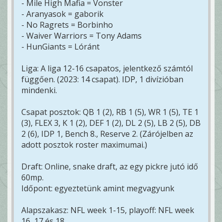
- Mile High Mafia = Vonster
- Aranyasok = gaborik
- No Ragrets = Borbinho
- Waiver Warriors = Tony Adams
- HunGiants = Lóránt
Liga: A liga 12-16 csapatos, jelentkező számtól
függően. (2023: 14 csapat). IDP, 1 divízióban
mindenki.
Csapat posztok: QB 1 (2), RB 1 (5), WR 1 (5), TE 1
(3), FLEX 3, K 1 (2), DEF 1 (2), DL 2 (5), LB 2 (5), DB
2 (6), IDP 1, Bench 8., Reserve 2. (Zárójelben az
adott posztok roster maximumai.)
Draft: Online, snake draft, az egy pickre jutó idő
60mp.
Időpont: egyeztetünk amint megvagyunk
Alapszakasz: NFL week 1-15, playoff: NFL week
16, 17 és 18.