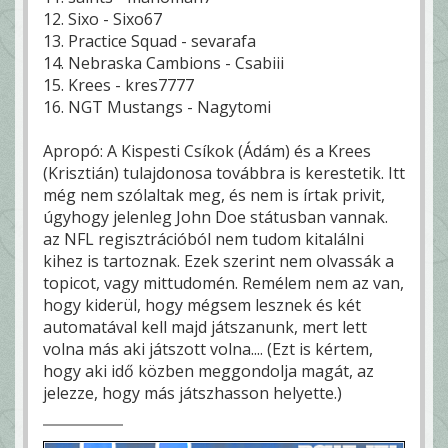
12. Sixo - Sixo67
13. Practice Squad - sevarafa
14. Nebraska Cambions - Csabiii
15. Krees - kres7777
16. NGT Mustangs - Nagytomi
Apropó: A Kispesti Csíkok (Ádám) és a Krees
(Krisztián) tulajdonosa továbbra is kerestetik. Itt
még nem szólaltak meg, és nem is írtak privit,
úgyhogy jelenleg John Doe státusban vannak.
az NFL regisztrációból nem tudom kitalálni
kihez is tartoznak. Ezek szerint nem olvassák a
topicot, vagy mittudomén. Remélem nem az van,
hogy kiderül, hogy mégsem lesznek és két
automatával kell majd játszanunk, mert lett
volna más aki játszott volna.... (Ezt is kértem,
hogy aki idő közben meggondolja magát, az
jelezze, hogy más játszhasson helyette.)