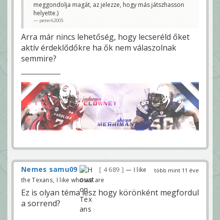
meggondolja magát, az jelezze, hogy más játszhasson
helyette.)
peterk2005
Arra már nincs lehetőség, hogy lecseréld őket
aktív érdeklődőkre ha ők nem válaszolnak
semmire?
Nemes samu09
4 689
— I like
több mint 11 éve
the Texans, I like who we are
Ez is olyan téma lesz hogy körönként megfordul
a sorrend?