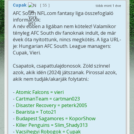
Cupak
55
több mint 1 éve
AFC South NFL.com fantasy liga összefoglaló
információk:
A név ebben a ligában nem kötelez! Valamikor
tényleg AFC South div fanoknak indult, de már
évek óta nyitottunk, nincs megkötés. A liga URL-
je: Hungarian AFC South. League managers:
Cupak, Vieri.
Csapatok, csapattulajdonosok. Zöld színnel
azok, akik idén (2024) játszanak. Pirossal azok,
akik nem tudják/akarják folytatni.:
-
Atomic Falcons = vieri
-
CartmanTeam = cartman023
-
Disaster Recovery = peterk2005
-
Bearista = Toto21
-
Budapest Sagamores = KoporShow
-
Killer Penguins = Slim_Shady313
-
Vacsihegyi Robogok = Cupak