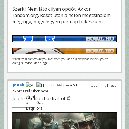
Szerk.: Nem látok ilyen opciót. Akkor
random.org. Reset után a héten megcsinálom,
még úgy, hogy legyen pár nap felkészülni.
“Pressure is something you feel when you don't know what the hell you're
doing.”
(Peyton Manning)
Janek
17 099
— Apu
több mint 11 éve
ökölbeszorított keze
Jó elnéztem ezt a draftot 😊