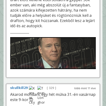
ember van, aki még abszolút új a fantasyban,
azok számára kifejezetten hátrány, ha nem
tudják előre a helyüket és rögtönözniük kell a
drafton, hogy kit húzzanak. Ezekből lesz a lejárt
idő és az autopick.
skullkill29
329
több mint 11 éve
Akarod mondani, egy hét múlva 31.-én vasárnap
este 9-kor 😊