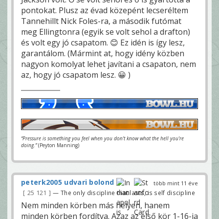
pontokat. Plusz az évad közepént lecseréltem
Tannehillt Nick Foles-ra, a második futómat
meg Ellingtonra (egyik se volt sehol a drafton)
és volt egy jó csapatom. 😊 Ez idén is így lesz,
garantálom. (Mármint at, hogy idény közben
nagyon komolyat lehet javítani a csapaton, nem
az, hogy jó csapatom lesz. 😀 )
“Pressure is something you feel when you don't know what the hell you're
doing.”
(Peyton Manning)
peterk2005 udvari bolond
több mint 11 éve
25 121
— The only discipline that lasts, is self discipline
Nem minden körben más helyen, hanem
minden körben fordítva. Azaz az első kör 1-16-ja