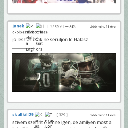
Janek
17 099
— Apu
több mint 11 éve
ökölbeszorított keze
jó lesz az csak ne sérüljön le Halász
skullkill29
329
több mint 11 éve
szívem szerint ő lenne igen, de amilyen most a