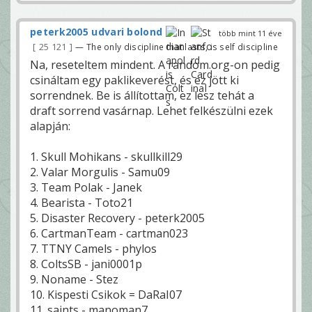
peterk2005 udvari bolond
több mint 11 éve
25 121
— The only discipline that lasts, is self discipline
Na, reseteltem mindent. A random.org-on pedig
csináltam egy paklikeverést, és ez jött ki
sorrendnek. Be is állítottam, ez lesz tehát a
draft sorrend vasárnap. Lehet felkészülni ezek
alapján:
1. Skull Mohikans - skullkill29
2. Valar Morgulis - Samu09
3. Team Polak - Janek
4. Bearista - Toto21
5. Disaster Recovery - peterk2005
6. CartmanTeam - cartman023
7. TTNY Camels - phylos
8. ColtsSB - jani0001p
9. Noname - Stez
10. Kispesti Csikok = DaRaI07
11. saints - manoman7