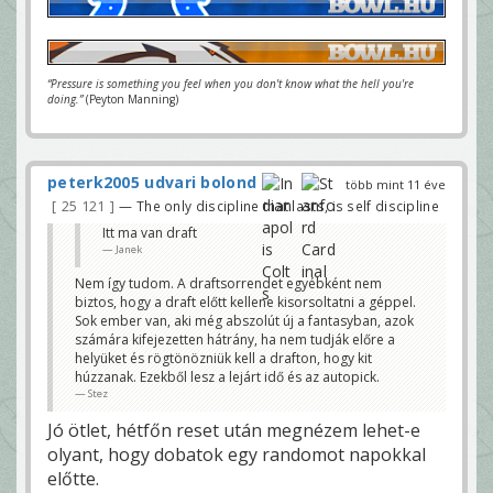
“Pressure is something you feel when you don't know what the hell you're
doing.”
(Peyton Manning)
peterk2005 udvari bolond
több mint 11 éve
25 121
— The only discipline that lasts, is self discipline
Itt ma van draft
Janek
Nem így tudom. A draftsorrendet egyébként nem
biztos, hogy a draft előtt kellene kisorsoltatni a géppel.
Sok ember van, aki még abszolút új a fantasyban, azok
számára kifejezetten hátrány, ha nem tudják előre a
helyüket és rögtönözniük kell a drafton, hogy kit
húzzanak. Ezekből lesz a lejárt idő és az autopick.
Stez
Jó ötlet, hétfőn reset után megnézem lehet-e
olyant, hogy dobatok egy randomot napokkal
előtte.