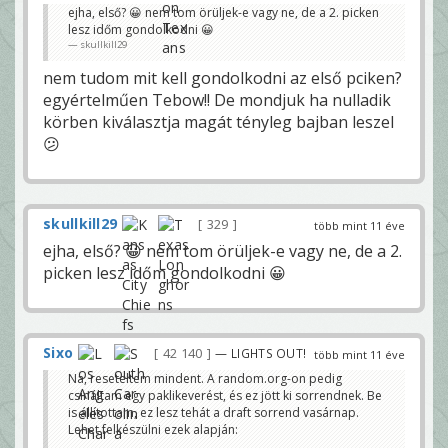
ejha, első? 😀 nem tom örüljek-e vagy ne, de a 2. picken
lesz időm gondolkodni 😀
skullkill29
nem tudom mit kell gondolkodni az első pciken?
egyértelműen Tebow!! De mondjuk ha nulladik
körben kiválasztja magát tényleg bajban leszel
😕
skullkill29
329
több mint 11 éve
ejha, első? 😀 nem tom örüljek-e vagy ne, de a 2.
picken lesz időm gondolkodni 😀
Sixo
42 140
— LIGHTS OUT!
több mint 11 éve
Na, reseteltem mindent. A random.org-on pedig
csináltam egy paklikeverést, és ez jött ki sorrendnek. Be
is állítottam, ez lesz tehát a draft sorrend vasárnap.
Lehet felkészülni ezek alapján: