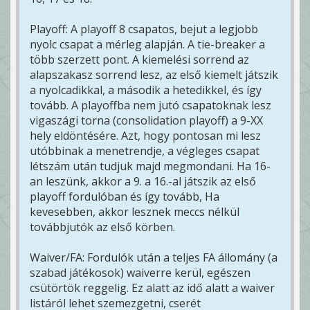
Playoff: A playoff 8 csapatos, bejut a legjobb
nyolc csapat a mérleg alapján. A tie-breaker a
több szerzett pont. A kiemelési sorrend az
alapszakasz sorrend lesz, az első kiemelt játszik
a nyolcadikkal, a második a hetedikkel, és így
tovább. A playoffba nem jutó csapatoknak lesz
vigaszági torna (consolidation playoff) a 9-XX
hely eldöntésére. Azt, hogy pontosan mi lesz
utóbbinak a menetrendje, a végleges csapat
létszám után tudjuk majd megmondani. Ha 16-
an leszünk, akkor a 9. a 16.-al játszik az első
playoff fordulóban és így tovább, Ha
kevesebben, akkor lesznek meccs nélkül
továbbjutók az első körben.
Waiver/FA: Fordulók után a teljes FA állomány (a
szabad játékosok) waiverre kerül, egészen
csütörtök reggelig. Ez alatt az idő alatt a waiver
listáról lehet szemezgetni, cserét