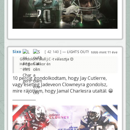
Sixo
42 140
— LIGHTS OUT!
több mint 11 éve
Gondolom skull J.C -t választja 😊
Ha ő nem akkor én
Janek
10 percig gondolkodtam, hogy Jay Cutlerre,
vagy esetleg Jadeveon Clowneyra gondolsz,
mire rájöttem, hogy Jamal Charlesra utaltál. 😀