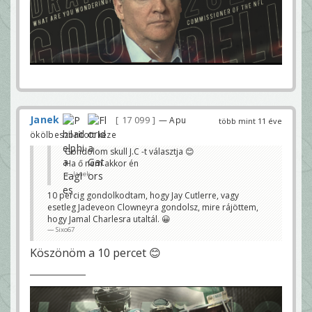
Janek
17 099
— Apu
több mint 11 éve
ökölbeszorított keze
Gondolom skull J.C -t választja 😊
Ha ő nem akkor én
Janek
10 percig gondolkodtam, hogy Jay Cutlerre, vagy
esetleg Jadeveon Clowneyra gondolsz, mire rájöttem,
hogy Jamal Charlesra utaltál. 😀
Sixo67
Köszönöm a 10 percet 😊