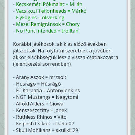
-
Kecskeméti Pókmalac = Milán
-
Vacsikozi Teflonheads = Márkó
-
FlyEagles = oliverking
-
Mezei Remigránsok = Chory
-
No Punt Intended = trolltan
Korábbi játékosok, akik az előző években
játszottak. Ha folytatni szeretnék a jövőben,
akkor elsőbbségük lesz a vissza-csatlakozásra
(jelentkezési sorrendben).
- Arany Aszok = mrzsolt
- Husrago = Húsrágó
- FC Karpatia = AntonyJenkins
- NGT Mustangs = Nagytomi
- Alföld Alders = Giowa
- Kenszeszszitty = Janek
- Ruthless Rhinos = Vito
- Kispesti Csíkok = DaRaI07
- Skull Mohikans = skullkill29