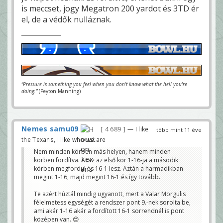
is meccset, jogy Megatron 200 yardot és 3TD ér
el, de a védők nulláznak.
“Pressure is something you feel when you don't know what the hell you're
doing.”
(Peyton Manning)
Nemes samu09
4 689
— I like
több mint 11 éve
the Texans, I like who we are
Nem minden körben más helyen, hanem minden
körben fordítva. Azaz az első kör 1-16-ja a második
körben megfordul és 16-1 lesz. Aztán a harmadikban
megint 1-16, majd megint 16-1 és így tovább.
Te azért húztál mindig ugyanott, mert a Valar Morgulis
félelmetess egységét a rendszer pont 9.-nek sorolta be,
ami akár 1-16 akár a fordított 16-1 sorrendnél is pont
középen van. 😊