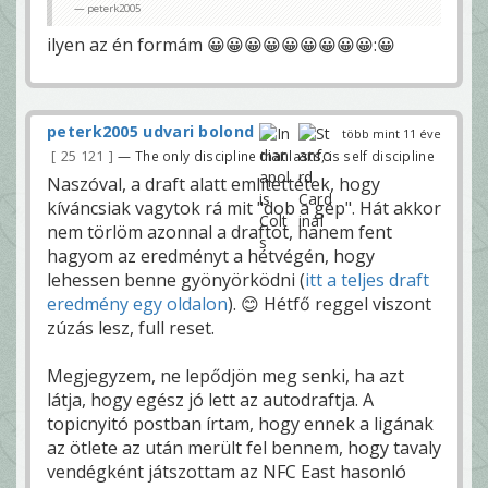
peterk2005
ilyen az én formám 😀😀😀😀😀😀😀😀😀:😀
peterk2005 udvari bolond
több mint 11 éve
25 121
— The only discipline that lasts, is self discipline
Naszóval, a draft alatt említettétek, hogy
kíváncsiak vagytok rá mit "dob a gép". Hát akkor
nem törlöm azonnal a draftot, hanem fent
hagyom az eredményt a hétvégén, hogy
lehessen benne gyönyörködni (
itt a teljes draft
eredmény egy oldalon
). 😊 Hétfő reggel viszont
zúzás lesz, full reset.
Megjegyzem, ne lepődjön meg senki, ha azt
látja, hogy egész jó lett az autodraftja. A
topicnyitó postban írtam, hogy ennek a ligának
az ötlete az után merült fel bennem, hogy tavaly
vendégként játszottam az NFC East hasonló