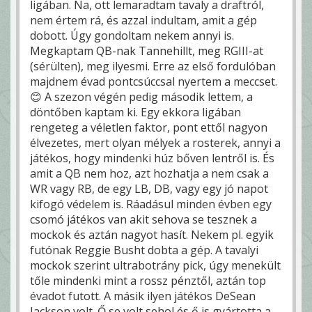
ligában. Na, ott lemaradtam tavaly a draftról,
nem értem rá, és azzal indultam, amit a gép
dobott. Úgy gondoltam nekem annyi is.
Megkaptam QB-nak Tannehillt, meg RGIII-at
(sérülten), meg ilyesmi. Erre az első fordulóban
majdnem évad pontcsúccsal nyertem a meccset.
😊 A szezon végén pedig második lettem, a
döntőben kaptam ki. Egy ekkora ligában
rengeteg a véletlen faktor, pont ettől nagyon
élvezetes, mert olyan mélyek a rosterek, annyi a
játékos, hogy mindenki húz bőven lentről is. És
amit a QB nem hoz, azt hozhatja a nem csak a
WR vagy RB, de egy LB, DB, vagy egy jó napot
kifogó védelem is. Ráadásul minden évben egy
csomó játékos van akit sehova se tesznek a
mockok és aztán nagyot hasít. Nekem pl. egyik
futónak Reggie Busht dobta a gép. A tavalyi
mockok szerint ultrabotrány pick, úgy menekült
tőle mindenki mint a rossz pénztől, aztán top
évadot futott. A másik ilyen játékos DeSean
Jackson volt. Ő se volt sehol és ő is gyártotta a