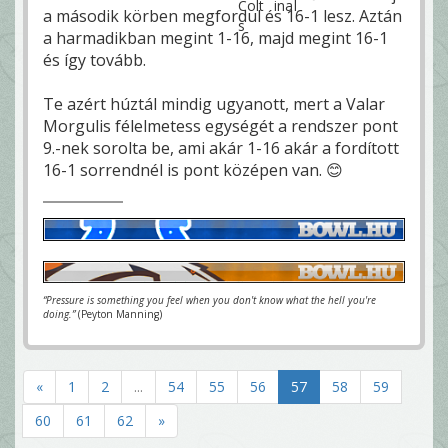
a második körben megfordul és 16-1 lesz. Aztán
a harmadikban megint 1-16, majd megint 16-1
és így tovább.
Te azért húztál mindig ugyanott, mert a Valar
Morgulis félelmetess egységét a rendszer pont
9.-nek sorolta be, ami akár 1-16 akár a fordított
16-1 sorrendnél is pont középen van. 😊
“Pressure is something you feel when you don't know what the hell you're
doing.”
(Peyton Manning)
«
1
2
...
54
55
56
57
58
59
60
61
62
»