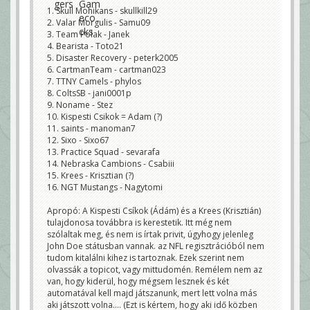
1. Skull Mohikans - skullkill29
2. Valar Morgulis - Samu09
3. Team Polak - Janek
4. Bearista - Toto21
5. Disaster Recovery - peterk2005
6. CartmanTeam - cartman023
7. TTNY Camels - phylos
8. ColtsSB - jani0001p
9. Noname - Stez
10. Kispesti Csikok = Adam (?)
11. saints - manoman7
12. Sixo - Sixo67
13. Practice Squad - sevarafa
14. Nebraska Cambions - Csabiii
15. Krees - Krisztian (?)
16. NGT Mustangs - Nagytomi
Apropó: A Kispesti Csíkok (Ádám) és a Krees (Krisztián)
tulajdonosa továbbra is kerestetik. Itt még nem
szólaltak meg, és nem is írtak privit, úgyhogy jelenleg
John Doe státusban vannak. az NFL regisztrációból nem
tudom kitalálni kihez is tartoznak. Ezek szerint nem
olvassák a topicot, vagy mittudomén. Remélem nem az
van, hogy kiderül, hogy mégsem lesznek és két
automatával kell majd játszanunk, mert lett volna más
aki játszott volna.... (Ezt is kértem, hogy aki idő közben