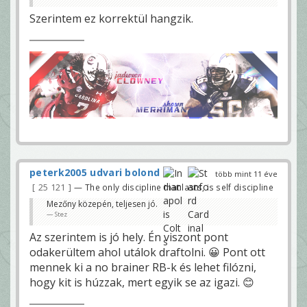
Szerintem ez korrektül hangzik.
peterk2005 udvari bolond
több mint 11 éve
25 121
— The only discipline that lasts, is self discipline
Mezőny közepén, teljesen jó.
Stez
Az szerintem is jó hely. Én viszont pont
odakerültem ahol utálok draftolni. 😀 Pont ott
mennek ki a no brainer RB-k és lehet filózni,
hogy kit is húzzak, mert egyik se az igazi. 😊