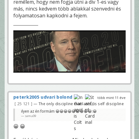
remélem, hogy nem fogja ütni a div 1-es vagy
más, nincs kedvem több ablakkal szenvedni és
folyamatosan kapkodni a fejem.
peterk2005 udvari bolond
több mint 11 éve
25 121
— The only discipline that lasts, is self discipline
ilyen az én formám 😀😀😀😀😀😀😀😀😀:😀
samu09
😀 😀