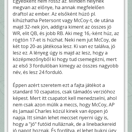
Egyébként nem rossz az. Minden helynek
megvan az előnye, ha annak megfelelően
draftol az ember. Az elsőként húzó pl.
kihúzhatha Petersont vagy McCoy-t, de utána
majd 32-nek jön, addigra kiment az összes jó
WR, elit QB, és jobb RB. Aki meg 16,-ként húz, az
rögtön 17-et is húzhat. Neki nem jut McCoy, de
két top 20-as játékosa lesz. Ki van ez találva, jó
lesz ez. A lényeg úgy is majd az lesz, hogy a
középmezőnyből ki hogy tud csemegézni, mert
az első 3 fordulóban kimegy az összes nagyobb
név, és lesz 24 forduló.
Éppen azért szeretem ezt a fajta játékot a
standard 10 csapatos, csak támadós verzióhoz
képest. Mert itt csapatot kell menedzselni, ahol
nem csak azon múlik a meccs, hogy McCoy, AP
és Jamaal Charles közül kinek van éppen jó
napja. Itt simán lehet meccset nyerni úgy is,
hogy a "jó" futóid nulláznak, de a linebackereid
jó napot hoznak. És fordítva, el lehet bukni úgy