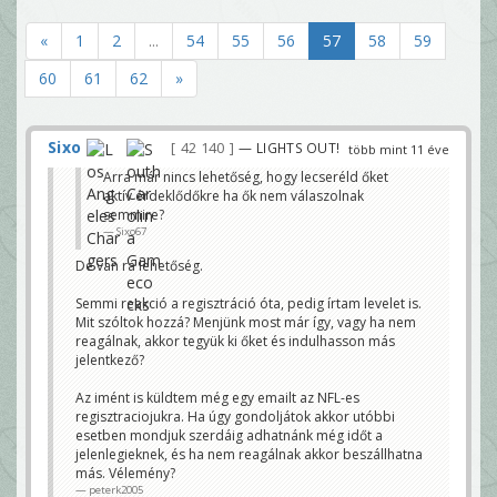
«
1
2
...
54
55
56
57
58
59
60
61
62
»
Sixo
42 140
— LIGHTS OUT!
több mint 11 éve
Arra már nincs lehetőség, hogy lecseréld őket
aktív érdeklődőkre ha ők nem válaszolnak
semmire?
Sixo67
De van rá lehetőség.
Semmi reakció a regisztráció óta, pedig írtam levelet is.
Mit szóltok hozzá? Menjünk most már így, vagy ha nem
reagálnak, akkor tegyük ki őket és indulhasson más
jelentkező?
Az imént is küldtem még egy emailt az NFL-es
regisztraciojukra. Ha úgy gondoljátok akkor utóbbi
esetben mondjuk szerdáig adhatnánk még időt a
jelenlegieknek, és ha nem reagálnak akkor beszállhatna
más. Vélemény?
peterk2005