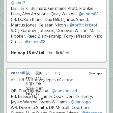
@labo7
LB: Terrel Bernard, Germaine Pratt, Frankie
Luvu, Alex Anzalone, Quay Walker -
@niners88
CB: DaRon Bland, Dax Hill, L'Jarius Sneed,
Marcus Jones, Keisean Nixon -
@törölt kristof
S: C.J. Gardner-Johnson, Donovan Wilson, Malik
Hooker, Reed Blankenship, Tony Jefferson, Nick
Cross -
@niners88
Holnap 18 órától
lehet licitálni.
vassadi
15 911
5 hónapja
Az első FA-kör végleges névsora:
QB: Tua Tagovailoa -
@dankodavid
RB: Breece Hall, James Cook, Derrick Henry,
Jaylen Warren, Kyren Williams -
@dancogo
WR: Devonta Smith, DK Metcalf, Courtland