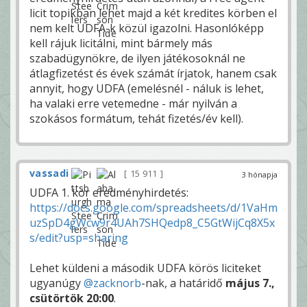
licit topikban lehet majd a két kredites körben el
nem kelt UDFA-k közül igazolni. Hasonlóképp
kell rájuk licitálni, mint bármely más
szabadügynökre, de ilyen játékosoknál ne
átlagfizetést és évek számát írjatok, hanem csak
annyit, hogy UDFA (emelésnél - náluk is lehet,
ha valaki erre vetemedne - már nyilván a
szokásos formátum, tehát fizetés/év kell).
vassadi
15 911
3 hónapja
UDFA 1. kör eredményhirdetés:
https://docs.google.com/spreadsheets/d/1VaHm
uzSpD4gWcw9r4UAh7SHQedp8_C5GtWijCq8X5x
s/edit?usp=sharing
Lehet küldeni a második UDFA körös liciteket
ugyanúgy
@zacknorb
-nak, a határidő
május 7.,
csütörtök 20:00
.