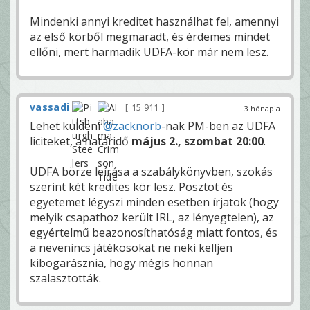
Mindenki annyi kreditet használhat fel, amennyi
az első körből megmaradt, és érdemes mindet
ellőni, mert harmadik UDFA-kör már nem lesz.
vassadi
15 911
3 hónapja
Lehet küldeni
@zacknorb
-nak PM-ben az UDFA
liciteket, a határidő
május 2., szombat 20:00
.
UDFA börze leírása a szabálykönyvben, szokás
szerint két kredites kör lesz. Posztot és
egyetemet légyszi minden esetben írjatok (hogy
melyik csapathoz került IRL, az lényegtelen), az
egyértelmű beazonosíthatóság miatt fontos, és
a nevenincs játékosokat ne neki kelljen
kibogarásznia, hogy mégis honnan
szalasztották.