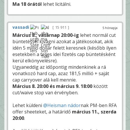
Ma 18 órától
lehet licitálni.
vassadi
15 911
5 hónapja
Március 8., vasárnap 20:00-ig
lehet normál cut
büntetéssel kivágni azokat a játékosokat, akik
idén 5 millió dollár felett keresnek (később ilyen
esetekben a teljes idei fizetés cap büntetésként
kerül elkönyvelésre).
Ugyaneddig az időpontig mindenkinek a rá
vonatkozó hard cap, azaz 181,5 millió + saját
cap carryover alá kell mennie.
Március 8. 20:00 és március 9. 18:00
között
cut/waive stop van érvényben.
Lehet küldeni
@Heisman nádor
nak PM-ben RFA
offer sheeteket, a határidő
március 11., szerda
20:00
.