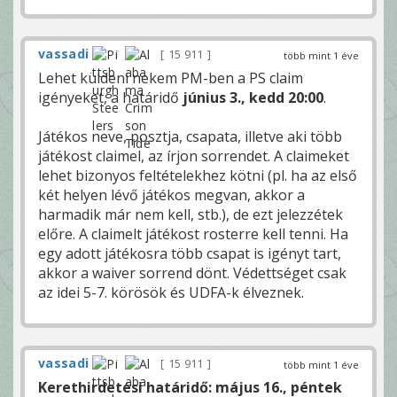
vassadi
15 911
több mint 1 éve
Lehet küldeni nekem PM-ben a PS claim
igényeket, a határidő
június 3., kedd 20:00
.
Játékos neve, posztja, csapata, illetve aki több
játékost claimel, az írjon sorrendet. A claimeket
lehet bizonyos feltételekhez kötni (pl. ha az első
két helyen lévő játékos megvan, akkor a
harmadik már nem kell, stb.), de ezt jelezzétek
előre. A claimelt játékost rosterre kell tenni. Ha
egy adott játékosra több csapat is igényt tart,
akkor a waiver sorrend dönt. Védettséget csak
az idei 5-7. körösök és UDFA-k élveznek.
vassadi
15 911
több mint 1 éve
Kerethirdetési határidő: május 16., péntek