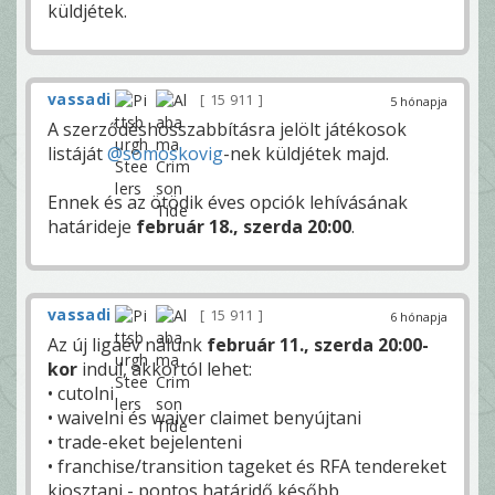
küldjétek.
vassadi
15 911
5 hónapja
A szerződéshosszabbításra jelölt játékosok
listáját
@somoskovig
-nek küldjétek majd.
Ennek és az ötödik éves opciók lehívásának
határideje
február 18., szerda 20:00
.
vassadi
15 911
6 hónapja
Az új ligaév nálunk
február 11., szerda 20:00-
kor
indul, akkortól lehet:
• cutolni
• waivelni és waiver claimet benyújtani
• trade-eket bejelenteni
• franchise/transition tageket és RFA tendereket
kiosztani - pontos határidő később