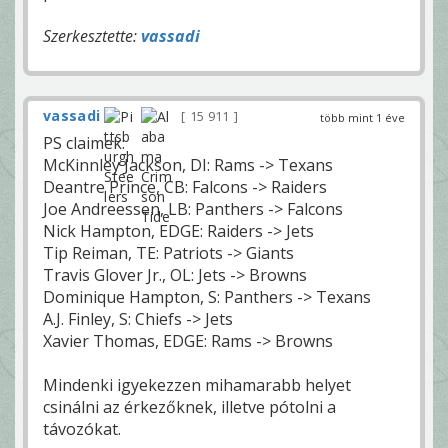
Szerkesztette:
vassadi
vassadi
15 911
több mint 1 éve
PS claimek:
McKinnley Jackson, DI: Rams -> Texans
Deantre Prince, CB: Falcons -> Raiders
Joe Andreessen, LB: Panthers -> Falcons
Nick Hampton, EDGE: Raiders -> Jets
Tip Reiman, TE: Patriots -> Giants
Travis Glover Jr., OL: Jets -> Browns
Dominique Hampton, S: Panthers -> Texans
A.J. Finley, S: Chiefs -> Jets
Xavier Thomas, EDGE: Rams -> Browns
Mindenki igyekezzen mihamarabb helyet
csinálni az érkezőknek, illetve pótolni a
távozókat.