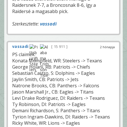
Raidersnek 7-7, a Broncosnak 8-6, így a
Raidersé a magasabb pick.
Szerkesztette:
vassadi
vassadi
15 911
2 hónapja
PS claimek:
Konata Mumpfield, WR: Steelers -> Texans
George Holani, RB: Patriots -> Chiefs
Sebastian Castro, S: Dolphins -> Eagles
Jaylin Smith, CB: Patriots -> Jets
Natrone Brooks, CB: Panthers -> Falcons
Jason Marshall Jr., CB: Eagles -> Titans
Levi Drake Rodriguez, DI: Raiders -> Texans
Ty Robinson, DI: Patriots -> Eagles
Demani Richardson, S: Panthers -> Titans
Tyrion Ingram-Dawkins, DI: Raiders -> Texans
Ricky White, WR: Lions -> Eagles