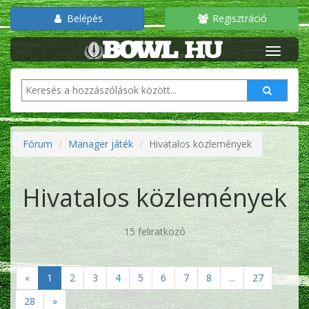
Belépés
Regisztráció
Fórum
Manager játék
Hivatalos közlemények
Hivatalos közlemények
15 feliratkozó
«
1
2
3
4
5
6
7
8
...
27
28
»