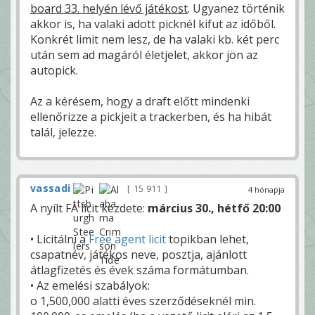
board 33. helyén lévő játékost
. Ugyanez történik
akkor is, ha valaki adott picknél kifut az időből.
Konkrét limit nem lesz, de ha valaki kb. két perc
után sem ad magáról életjelet, akkor jön az
autopick.
Az a kérésem, hogy a draft előtt mindenki
ellenőrizze a pickjeit a trackerben, és ha hibát
talál, jelezze.
vassadi
15 911
4 hónapja
A nyílt FA licit kezdete:
március 30., hétfő 20:00
• Licitálni a
Free agent licit
topikban lehet,
csapatnév, játékos neve, posztja, ajánlott
átlagfizetés és évek száma formátumban.
• Az emelési szabályok:
o 1,500,000 alatti éves szerződéseknél min.