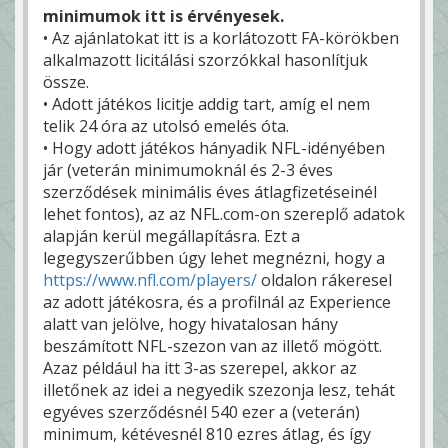
minimumok itt is érvényesek.
• Az ajánlatokat itt is a korlátozott FA-körökben
alkalmazott licitálási szorzókkal hasonlítjuk
össze.
• Adott játékos licitje addig tart, amíg el nem
telik 24 óra az utolsó emelés óta.
• Hogy adott játékos hányadik NFL-idényében
jár (veterán minimumoknál és 2-3 éves
szerződések minimális éves átlagfizetéseinél
lehet fontos), az az NFL.com-on szereplő adatok
alapján kerül megállapításra. Ezt a
legegyszerűbben úgy lehet megnézni, hogy a
https://www.nfl.com/players/
oldalon rákeresel
az adott játékosra, és a profilnál az Experience
alatt van jelölve, hogy hivatalosan hány
beszámított NFL-szezon van az illető mögött.
Azaz például ha itt 3-as szerepel, akkor az
illetőnek az idei a negyedik szezonja lesz, tehát
egyéves szerződésnél 540 ezer a (veterán)
minimum, kétévesnél 810 ezres átlag, és így