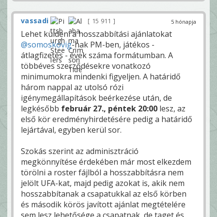
vassadi
15 911
5 hónapja
Lehet küldeni a hosszabbítási ajánlatokat
@somoskovig
-nak PM-ben, játékos -
átlagfizetés - évek száma formátumban. A
többéves szerződésekre vonatkozó
minimumokra mindenki figyeljen. A határidő
három nappal az utolsó rózi
igénymegállapítások beérkezése után, de
legkésőbb
február 27., péntek 20:00
lesz, az
első kör eredményhirdetésére pedig a határidő
lejártával, egyben kerül sor.
Szokás szerint az adminisztráció
megkönnyítése érdekében már most elkezdem
törölni a roster fájlból a hosszabbításra nem
jelölt UFA-kat, majd pedig azokat is, akik nem
hosszabbítanak a csapatukkal az első körben
és második körös javított ajánlat megtételére
sem lesz lehetősége a csapatnak, de taget és