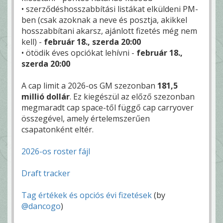
• szerződéshosszabbítási listákat elküldeni PM-
ben (csak azoknak a neve és posztja, akikkel
hosszabbítani akarsz, ajánlott fizetés még nem
kell) -
február 18., szerda 20:00
• ötödik éves opciókat lehívni -
február 18.,
szerda 20:00
A cap limit a 2026-os GM szezonban
181,5
millió dollár
. Ez kiegészül az előző szezonban
megmaradt cap space-től függő cap carryover
összegével, amely értelemszerűen
csapatonként eltér.
2026-os roster fájl
Draft tracker
Tag értékek és opciós évi fizetések
(by
@dancogo
)