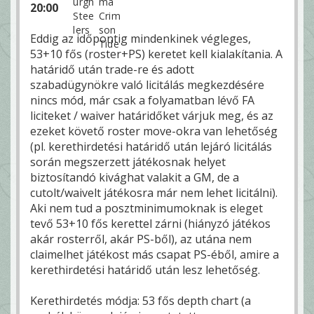
20:00
Eddig az időpontig mindenkinek végleges,
53+10 fős (roster+PS) keretet kell kialakítania. A
határidő után trade-re és adott
szabadügynökre való licitálás megkezdésére
nincs mód, már csak a folyamatban lévő FA
liciteket / waiver határidőket várjuk meg, és az
ezeket követő roster move-okra van lehetőség
(pl. kerethirdetési határidő után lejáró licitálás
során megszerzett játékosnak helyet
biztosítandó kivághat valakit a GM, de a
cutolt/waivelt játékosra már nem lehet licitálni).
Aki nem tud a posztminimumoknak is eleget
tevő 53+10 fős kerettel zárni (hiányzó játékos
akár rosterről, akár PS-ből), az utána nem
claimelhet játékost más csapat PS-éből, amire a
kerethirdetési határidő után lesz lehetőség.
Kerethirdetés módja: 53 fős depth chart (a