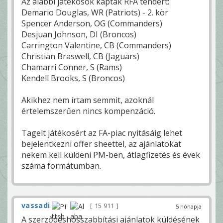
Az alábbi játékosok kaptak RFA tendert:
Demario Douglas, WR (Patriots) - 2. kör
Spencer Anderson, OG (Commanders)
Desjuan Johnson, DI (Broncos)
Carrington Valentine, CB (Commanders)
Christian Braswell, CB (Jaguars)
Chamarri Conner, S (Rams)
Kendell Brooks, S (Broncos)
Akikhez nem írtam semmit, azoknál
értelemszerűen nincs kompenzáció.
Tagelt játékosért az FA-piac nyitásáig lehet
bejelentkezni offer sheettel, az ajánlatokat
nekem kell küldeni PM-ben, átlagfizetés és évek
száma formátumban.
vassadi
15 911
5 hónapja
A szerződéshosszabbítási ajánlatok küldésének