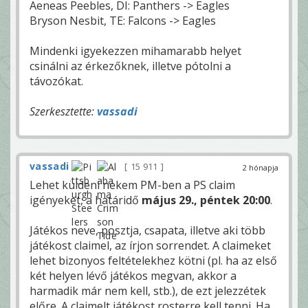
Aeneas Peebles, DI: Panthers -> Eagles
Bryson Nesbit, TE: Falcons -> Eagles
Mindenki igyekezzen mihamarabb helyet
csinálni az érkezőknek, illetve pótolni a
távozókat.
Szerkesztette:
vassadi
vassadi
15 911
2 hónapja
Lehet küldeni nekem PM-ben a PS claim
igényeket, a határidő
május 29., péntek 20:00
.
Játékos neve, posztja, csapata, illetve aki több
játékost claimel, az írjon sorrendet. A claimeket
lehet bizonyos feltételekhez kötni (pl. ha az első
két helyen lévő játékos megvan, akkor a
harmadik már nem kell, stb.), de ezt jelezzétek
előre. A claimelt játékost rosterre kell tenni. Ha