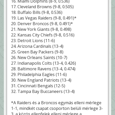
16. Miami Dolphins (8-9, 0.536)
17. Cleveland Browns (9-8, 0.505)
18. Buffalo Bills (9-8, 0.536)
19. Las Vegas Raiders (9-8, 0.491)*
20. Denver Broncos (9-8, 0.491)*
21. New York Giants (9-8, 0.498)
22. Kansas City Chiefs (9-8, 0.516)
23. Detroit Lions (11-6)
24. Arizona Cardinals (13-4)
25. Green Bay Packers (9-8)
26. New Orleans Saints (10-7)
27. Indianapolis Colts (13-4, 0.426)
28. Baltimore Ravens (13-4, 0.474)
29. Philadelphia Eagles (11-6)
30. New England Patriots (13-4)
31. Cincinnati Bengals (12-5)
32. Tampa Bay Buccaneers (13-4)
*A Raiders és a Broncos egymás elleni mérlege
1-1, mindkét csapat csoporton belüli mérlege 3-
3, a közös ellenfelek elleni mérlege a