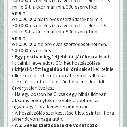
100.000-es emelés (ha a vezető licit eléri az 1,5
millió $-t, akkor már min. 300 ezerrel kell
emelni)
o 5,000,000 alatti éves szerződéseknél min.
300.000-es emelés (ha a vezető licit eléri az 5
millió $-t, akkor már min. 500 ezerrel kell
emelni)
o 5,000,000-t elérő éves szerződéseknél min.
500.000-es emelés
•
Egy postban legfeljebb öt játékosra
lehet
licitálni, illetve adott GM két hozzászólása
(licitje) között
legalább fél órának
el kell telnie,
ellenkező esetben 1 órán át nem licitálhat az
illető, és az utolsó postján belül minden licit
érvénytelenítve lesz.
• Ha egy poston belül csak egy hibás licit van,
akkor is érvénytelenné válik a többi is, és
ugyanúgy 1 óra kényszerpihenő jár.
• A hozzászólás szerkesztése tilos, szintén 1 óra
pihenőt von maga után.
•
A 2-5 éves szerződésekre vonatkozó