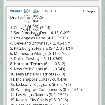
vassadi
15 911
12 hónapja
Draftsorrend 2026
1. Chicago Bears (3-14)
2. San Francisco 49ers (4-13, 0.495)
3. Los Angeles Rams (4-13, 0.519)
4. Cleveland Browns (5-12, 0.547) *
5. Pittsburgh Steelers (5-12, 0.547) *
6. Minnesota Vikings (6-11, 0.460)
7. Dallas Cowboys (6-11, 0.509)
8. Houston Texans (6-11, 0.512)
9. New York Giants (6-11, 0.543)
10. New England Patriots (7-10)
11. Indianapolis Colts (8-9, 0.478)
12. Jacksonville Jaguars (8-9, 0.491)
13. Washington Commanders (8-9, 0.512)
14. Las Vegas Raiders (8-9, 0.526)
15. Kansas City Chiefs (9-8, 0.516)
16. Carolina Panthers (9-8, 0.519)