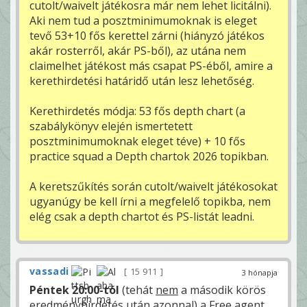
cutolt/waivelt játékosra már nem lehet licitálni).
Aki nem tud a posztminimumoknak is eleget
tevő 53+10 fős kerettel zárni (hiányzó játékos
akár rosterről, akár PS-ből), az utána nem
claimelhet játékost más csapat PS-éből, amire a
kerethirdetési határidő után lesz lehetőség.
Kerethirdetés módja: 53 fős depth chart (a
szabálykönyv elején ismertetett
posztminimumoknak eleget téve) + 10 fős
practice squad a Depth chartok 2026 topikban.
A keretszűkítés során cutolt/waivelt játékosokat
ugyanúgy be kell írni a megfelelő topikba, nem
elég csak a depth chartot és PS-listát leadni.
vassadi
15 911
3 hónapja
Péntek 20:00-tól
(tehát
nem
a második körös
eredményhirdetés után azonnal) a Free agent