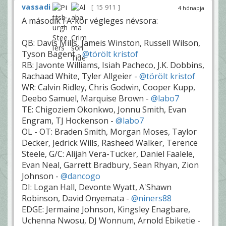
vassadi
15 911
4 hónapja
A második FA-kör végleges névsora:
QB: Davis Mills, Jameis Winston, Russell Wilson,
Tyson Bagent -
@törölt kristof
RB: Javonte Williams, Isiah Pacheco, J.K. Dobbins,
Rachaad White, Tyler Allgeier -
@törölt kristof
WR: Calvin Ridley, Chris Godwin, Cooper Kupp,
Deebo Samuel, Marquise Brown -
@labo7
TE: Chigoziem Okonkwo, Jonnu Smith, Evan
Engram, TJ Hockenson -
@labo7
OL - OT: Braden Smith, Morgan Moses, Taylor
Decker, Jedrick Wills, Rasheed Walker, Terence
Steele, G/C: Alijah Vera-Tucker, Daniel Faalele,
Evan Neal, Garrett Bradbury, Sean Rhyan, Zion
Johnson -
@dancogo
DI: Logan Hall, Devonte Wyatt, A'Shawn
Robinson, David Onyemata -
@niners88
EDGE: Jermaine Johnson, Kingsley Enagbare,
Uchenna Nwosu, DJ Wonnum, Arnold Ebiketie -