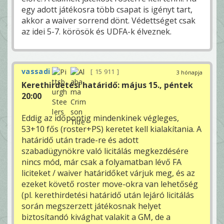
egy adott játékosra több csapat is igényt tart,
akkor a waiver sorrend dönt. Védettséget csak
az idei 5-7. körösök és UDFA-k élveznek.
vassadi
15 911
3 hónapja
Kerethirdetési határidő: május 15., péntek
20:00
Eddig az időpontig mindenkinek végleges,
53+10 fős (roster+PS) keretet kell kialakítania. A
határidő után trade-re és adott
szabadügynökre való licitálás megkezdésére
nincs mód, már csak a folyamatban lévő FA
liciteket / waiver határidőket várjuk meg, és az
ezeket követő roster move-okra van lehetőség
(pl. kerethirdetési határidő után lejáró licitálás
során megszerzett játékosnak helyet
biztosítandó kivághat valakit a GM, de a