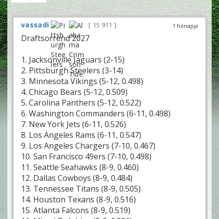
vassadi
15 911
1 hónapja
Draftsorrend 2027
1. Jacksonville Jaguars (2-15)
2. Pittsburgh Steelers (3-14)
3. Minnesota Vikings (5-12, 0.498)
4. Chicago Bears (5-12, 0.509)
5. Carolina Panthers (5-12, 0.522)
6. Washington Commanders (6-11, 0.498)
7. New York Jets (6-11, 0.526)
8. Los Angeles Rams (6-11, 0.547)
9. Los Angeles Chargers (7-10, 0.467)
10. San Francisco 49ers (7-10, 0.498)
11. Seattle Seahawks (8-9, 0.460)
12. Dallas Cowboys (8-9, 0.484)
13. Tennessee Titans (8-9, 0.505)
14. Houston Texans (8-9, 0.516)
15. Atlanta Falcons (8-9, 0.519)