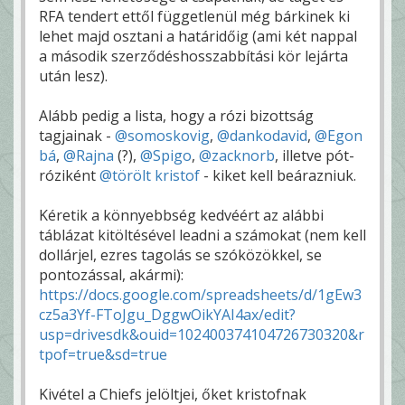
RFA tendert ettől függetlenül még bárkinek ki
lehet majd osztani a határidőig (ami két nappal
a második szerződéshosszabbítási kör lejárta
után lesz).
Alább pedig a lista, hogy a rózi bizottság
tagjainak -
@somoskovig
,
@dankodavid
,
@Egon
bá
,
@Rajna
(?),
@Spigo
,
@zacknorb
, illetve pót-
róziként
@törölt kristof
- kiket kell beárazniuk.
Kéretik a könnyebbség kedvéért az alábbi
táblázat kitöltésével leadni a számokat (nem kell
dollárjel, ezres tagolás se szóközökkel, se
pontozással, akármi):
https://docs.google.com/spreadsheets/d/1gEw3
cz5a3Yf-FToJgu_DggwOikYAI4ax/edit?
usp=drivesdk&ouid=102400374104726730320&r
tpof=true&sd=true
Kivétel a Chiefs jelöltjei, őket kristofnak