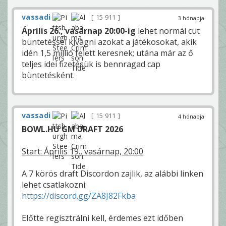
vassadi
15 911
3 hónapja
Április 26., vasárnap 20:00-ig
lehet normál cut
büntetéssel kivágni azokat a játékosokat, akik
idén 1,5 millió felett keresnek; utána már az ő
teljes idei fizetésük is bennragad cap
büntetésként.
vassadi
15 911
4 hónapja
BOWL.HU GM DRAFT 2026
Start: Április 19., vasárnap, 20:00
A 7 körös draft Discordon zajlik, az alábbi linken
lehet csatlakozni:
https://discord.gg/ZA8J82Fkba
Előtte regisztrálni kell, érdemes ezt időben