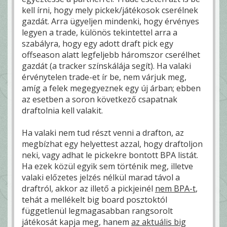
kell írni, hogy mely pickek/játékosok cserélnek
gazdát. Arra ügyeljen mindenki, hogy érvényes
legyen a trade, különös tekintettel arra a
szabályra, hogy egy adott draft pick egy
offseason alatt legfeljebb háromszor cserélhet
gazdát (a tracker színskálája segít). Ha valaki
érvénytelen trade-et ír be, nem várjuk meg,
amíg a felek megegyeznek egy új árban; ebben
az esetben a soron következő csapatnak
draftolnia kell valakit.
Ha valaki nem tud részt venni a drafton, az
megbízhat egy helyettest azzal, hogy draftoljon
neki, vagy adhat le pickekre bontott BPA listát.
Ha ezek közül egyik sem történik meg, illetve
valaki előzetes jelzés nélkül marad távol a
draftról, akkor az illető a pickjeinél
nem BPA-t
,
tehát a mellékelt big board posztoktól
függetlenül legmagasabban rangsorolt
játékosát kapja meg, hanem
az aktuális big