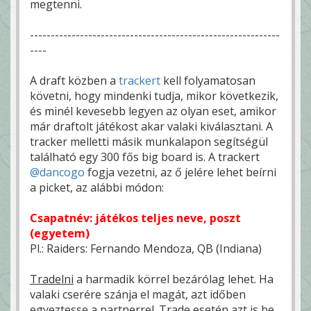
megtenni.
------------------------------------------------------------
----
A draft közben a
trackert
kell folyamatosan
követni, hogy mindenki tudja, mikor következik,
és minél kevesebb legyen az olyan eset, amikor
már draftolt játékost akar valaki kiválasztani. A
tracker melletti másik munkalapon segítségül
található egy 300 fős big board is. A trackert
@dancogo
fogja vezetni, az ő jelére lehet beírni
a picket, az alábbi módon:
Csapatnév: játékos teljes neve, poszt
(egyetem)
Pl.: Raiders: Fernando Mendoza, QB (Indiana)
Tradelni
a harmadik körrel bezárólag lehet. Ha
valaki cserére szánja el magát, azt időben
egyeztesse a partnerrel. Trade esetén azt is be