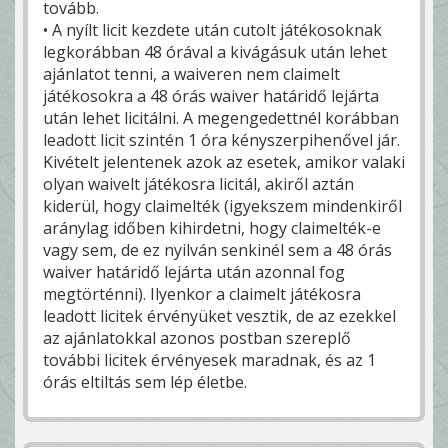
tovább.
• A nyílt licit kezdete után cutolt játékosoknak
legkorábban 48 órával a kivágásuk után lehet
ajánlatot tenni, a waiveren nem claimelt
játékosokra a 48 órás waiver határidő lejárta
után lehet licitálni. A megengedettnél korábban
leadott licit szintén 1 óra kényszerpihenővel jár.
Kivételt jelentenek azok az esetek, amikor valaki
olyan waivelt játékosra licitál, akiről aztán
kiderül, hogy claimelték (igyekszem mindenkiről
aránylag időben kihirdetni, hogy claimelték-e
vagy sem, de ez nyilván senkinél sem a 48 órás
waiver határidő lejárta után azonnal fog
megtörténni). Ilyenkor a claimelt játékosra
leadott licitek érvényüket vesztik, de az ezekkel
az ajánlatokkal azonos postban szereplő
további licitek érvényesek maradnak, és az 1
órás eltiltás sem lép életbe.