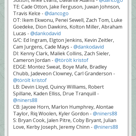
Sutton, Mike Evans, Davante Adams -
@dancogo
TE: Cade Otton, Jake Ferguson, Juwan Johnson,
Travis Kelce -
@dancogo
OT: Ikem Ekwonu, Penei Sewell, Zach Tom, Luke
Goedeke, Dion Dawkins, Kolton Miller, Abraham
Lucas -
@dankodavid
G/C: Ed Ingram, Elgton Jenkins, Kevin Zeitler,
Cam Jurgens, Cade Mays -
@dankodavid
DI: Kenny Clark, Maliek Collins, Zach Sieler,
Cameron Jordan -
@törölt kristof
EDGE: Montez Sweat, Boye Mafe, Bradley
Chubb, Jadeveon Clowney, Carl Granderson -
@törölt kristof
LB: Devin Lloyd, Quincy Williams, Robert
Spillane, Kaden Elliss, Drue Tranquill -
@niners88
CB: Jaycee Horn, Marlon Humphrey, Alontae
Taylor, Riq Woolen, Kyler Gordon -
@niners88
S: Bryan Cook, Jalen Pitre, Coby Bryant, Julian
Love, Kerby Joseph, Jeremy Chinn -
@niners88