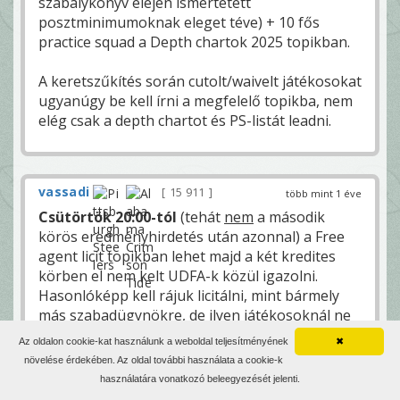
szabálykönyv elején ismertetett
posztminimumoknak eleget téve) + 10 fős
practice squad a Depth chartok 2025 topikban.
A keretszűkítés során cutolt/waivelt játékosokat
ugyanúgy be kell írni a megfelelő topikba, nem
elég csak a depth chartot és PS-listát leadni.
vassadi
15 911
több mint 1 éve
Csütörtök 20:00-tól
(tehát
nem
a második
körös eredményhirdetés után azonnal) a Free
agent licit topikban lehet majd a két kredites
körben el nem kelt UDFA-k közül igazolni.
Hasonlóképp kell rájuk licitálni, mint bármely
más szabadügynökre, de ilyen játékosoknál ne
átlagfizetést és évek számát írjatok, hanem csak
Az oldalon cookie-kat használunk a weboldal teljesítményének
✖
annyit, hogy UDFA (emelésnél - náluk is lehet,
növelése érdekében. Az oldal további használata a cookie-k
ha valaki erre vetemedne - már nyilván a
használatára vonatkozó beleegyezését jelenti.
szokásos formátum, tehát fizetés/év kell).