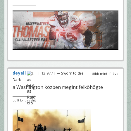
deyell
12 977
— Sworn to the
több mint 11 éve
Dark
a Washington közben megint felköhögte
built for this shit