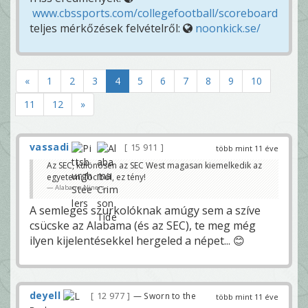
www.cbssports.com/collegefootball/scoreboard
teljes mérkőzések felvételről:
noonkick.se/
«
1
2
3
4
5
6
7
8
9
10
11
12
»
vassadi
15 911
több mint 11 éve
Az SEC, különösen az SEC West magasan kiemelkedik az
egyetemi fociból, ez tény!
Alabama Niners
A semleges szurkolóknak amúgy sem a szíve
csücske az Alabama (és az SEC), te meg még
ilyen kijelentésekkel hergeled a népet... 😊
deyell
12 977
— Sworn to the
több mint 11 éve