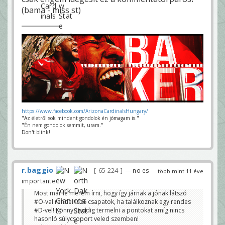
(bama - miss st)
https://www.facebook.com/ArizonaCardinalsHungary/
"Az életről sok mindent gondolok én jómagam is."
"Én nem gondolok semmit, uram."
Don't blink!
r.baggio
65 224
— no es
több mint 11 éve
importante
Most már le merem írni, hogy így járnak a jónak látszó
#O-val rendelkező csapatok, ha találkoznak egy rendes
#D-vel! Könnyű addig termelni a pontokat amíg nincs
hasonló súlycsoport veled szemben!