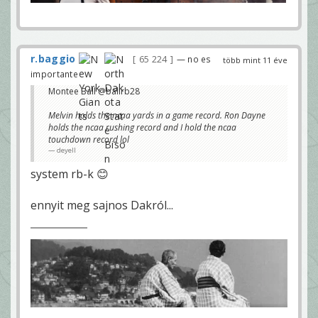
r.baggio
65 224
— no es
több mint 11 éve
importante
Montee Ball ‏@ballrb28
Melvin holds the ncaa yards in a game record. Ron Dayne
holds the ncaa rushing record and I hold the ncaa
touchdown record lol
deyell
system rb-k 😊
ennyit meg sajnos Dakról...