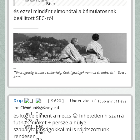
Alabama Niners
és ezzel mindent elmondtál a bámulatosnak
beállított SEC-ről
---
"Nincs igazság és nincs emberiség. Csak igazságok vannak és emberek."
- Szerb
Antal
Drip
9 620
— Undertaker of
több mint 11 éve
the Cleveland graveyard
és közbe elment a meccs 😕 hihetetlen h szarrá
futnak minket + persze a hülye
szabálytalanságokkal mi is rájátszottunk
rendesen