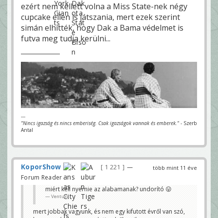
ezért nem kellett volna a Miss State-nek négy
cupcake ellen is játszania, mert ezek szerint
simán elhitték, hogy Dak a Bama védelmet is
futva meg tudja kerülni...
---
"Nincs igazság és nincs emberiség. Csak igazságok vannak és emberek."
- Szerb
Antal
KoporShow
1 221
—
több mint 11 éve
Forum Reader
miért kell nyernie az alabamanak? undorító 😛
Ventura
mert jobbak vagyunk, és nem egy kifutott évről van szó,