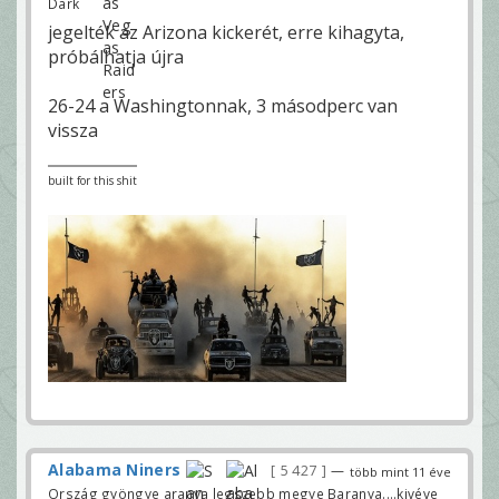
Dark
jegelték az Arizona kickerét, erre kihagyta,
próbálhatja újra
26-24 a Washingtonnak, 3 másodperc van
vissza
built for this shit
Alabama Niners
5 427
—
több mint 11 éve
Ország gyöngye aranya legszebb megye Baranya....kivéve