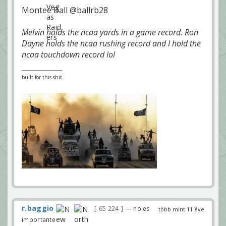
Montee Ball ‏@ballrb28
Melvin holds the ncaa yards in a game record. Ron
Dayne holds the ncaa rushing record and I hold the
ncaa touchdown record lol
built for this shit
r.baggio
65 224
— no es
több mint 11 éve
importante