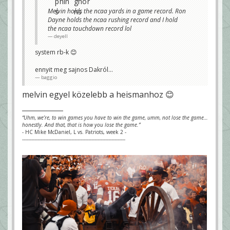
Melvin holds the ncaa yards in a game record. Ron
Dayne holds the ncaa rushing record and I hold
the ncaa touchdown record lol
deyell
system rb-k 😊
ennyit meg sajnos Dakról...
baggio
melvin egyel közelebb a heismanhoz 😊
“Uhm, we’re, to win games you have to win the game, umm, not lose the game…
honestly. And that, that is how you lose the game.”
- HC Mike McDaniel, L vs. Patriots, week 2 -
-------------------------------------------------------------------