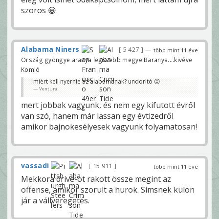
szoros 😀
Alabama Niners
5 427
—
több mint 11 éve
Ország gyöngye aranya legszebb megye Baranya....kivéve
Komló
miért kell nyernie az alabamanak? undorító 😛
Ventura
mert jobbak vagyunk, és nem egy kifutott évről
van szó, hanem már lassan egy évtizedről
amikor bajnokesélyesek vagyunk folyamatosan!
vassadi
15 911
több mint 11 éve
Mekkora drive-ot rakott össze megint az
offense, amikor szorult a hurok. Simsnek külön
jár a vállveregetés.