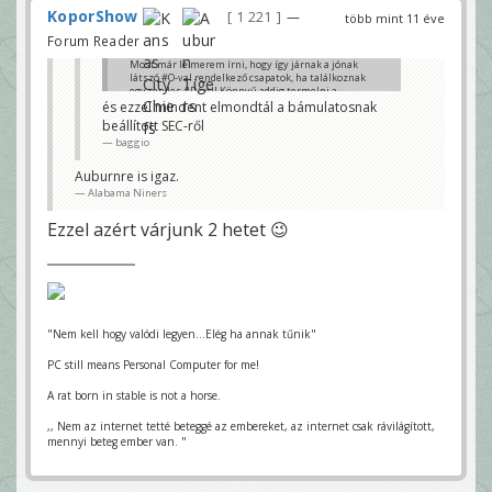
KoporShow
1 221
—
több mint 11 éve
Forum Reader
Most már le merem írni, hogy így járnak a jónak
látszó #O-val rendelkező csapatok, ha találkoznak
egy rendes #D-vel! Könnyű addig termelni a
pontokat amíg nincs hasonló súlycsoport veled
és ezzel mindent elmondtál a bámulatosnak
szemben!
beállított SEC-ről
Alabama Niners
baggio
Auburnre is igaz.
Alabama Niners
Ezzel azért várjunk 2 hetet 😉
"Nem kell hogy valódi legyen...Elég ha annak tűnik"
PC still means Personal Computer for me!
A rat born in stable is not a horse.
,, Nem az internet tetté beteggé az embereket, az internet csak rávilágított,
mennyi beteg ember van. "