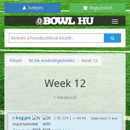
Belépés
Regisztráció
Fórum
NCAA eredménykövetés
Week 12
Week 12
1 feliratkozó
r.baggio
65 224
— no es
több mint 11 éve
importante