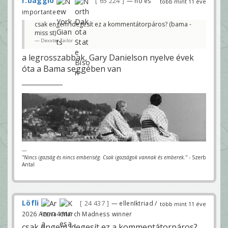
r.baggio
65 224
— no es
több mint 11 éve
importante
csak engem idegesít ez a kommentátorpáros? (bama -
miss st)
Dexxter Tailor
a legrosszabbak, Gary Danielson nyelve évek
óta a Bama seggében van
---
"Nincs igazság és nincs emberiség. Csak igazságok vannak és emberek."
- Szerb
Antal
Löfli
24 437
— ellenIktriad /
több mint 11 éve
2026 Arena4 March Madness winner
csak engem idegesít ez a kommentátorpáros?