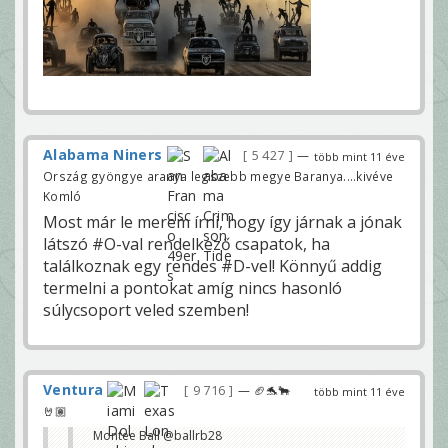
Alabama Niners
5 427
—
több mint 11 éve
Ország gyöngye aranya legszebb megye Baranya....kivéve
Komló
Most már le merem írni, hogy így járnak a jónak
látszó #O-val rendelkező csapatok, ha
találkoznak egy rendes #D-vel! Könnyű addig
termelni a pontokat amíg nincs hasonló
súlycsoport veled szemben!
Ventura
9 716
— 🏈🐬🐂
több mint 11 éve
🤘🏽
Montee Ball ‏@ballrb28