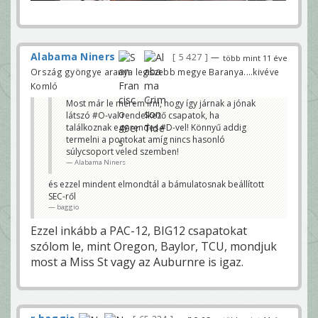
Alabama Niners
5 427
—
több mint 11 éve
Ország gyöngye aranya legszebb megye Baranya....kivéve
Komló
Most már le merem írni, hogy így járnak a jónak
látszó #O-val rendelkező csapatok, ha
találkoznak egy rendes #D-vel! Könnyű addig
termelni a pontokat amíg nincs hasonló
súlycsoport veled szemben!
Alabama Niners
és ezzel mindent elmondtál a bámulatosnak beállított
SEC-ről
baggio
Ezzel inkább a PAC-12, BIG12 csapatokat
szólom le, mint Oregon, Baylor, TCU, mondjuk
most a Miss St vagy az Auburnre is igaz.