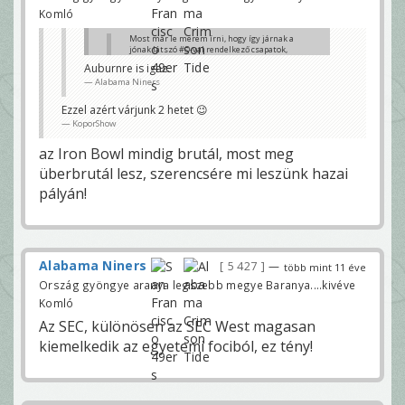
Komló
Most már le merem írni, hogy így járnak a
jónak látszó #O-val rendelkező csapatok,
ha találkoznak egy rendes #D-vel! Könnyű
Auburnre is igaz.
addig termelni a pontokat amíg nincs
Alabama Niners
hasonló súlycsoport veled szemben!
Alabama Niners
Ezzel azért várjunk 2 hetet 😉
és ezzel mindent elmondtál a bámulatosnak
KoporShow
beállított SEC-ről
baggio
az Iron Bowl mindig brutál, most meg
überbrutál lesz, szerencsére mi leszünk hazai
pályán!
Alabama Niners
5 427
—
több mint 11 éve
Ország gyöngye aranya legszebb megye Baranya....kivéve
Komló
Az SEC, különösen az SEC West magasan
kiemelkedik az egyetemi fociból, ez tény!