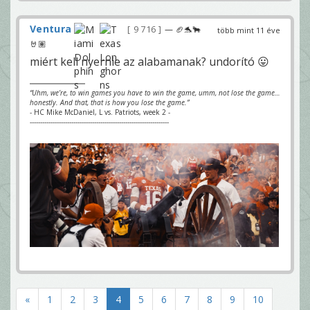
Ventura
9 716
— 🏈🐬🐂
több mint 11 éve
🤘🏽
miért kell nyernie az alabamanak? undorító 😛
“Uhm, we’re, to win games you have to win the game, umm, not lose the game…
honestly. And that, that is how you lose the game.”
- HC Mike McDaniel, L vs. Patriots, week 2 -
-------------------------------------------------------------------
«
1
2
3
4
5
6
7
8
9
10