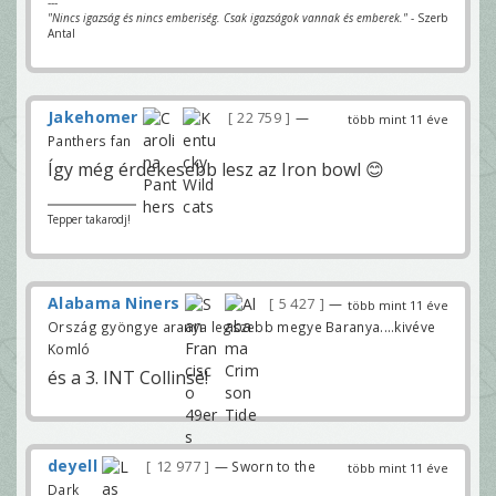
---
"Nincs igazság és nincs emberiség. Csak igazságok vannak és emberek."
- Szerb
Antal
Jakehomer
22 759
—
több mint 11 éve
Panthers fan
Így még érdekesebb lesz az Iron bowl 😊
Tepper takarodj!
Alabama Niners
5 427
—
több mint 11 éve
Ország gyöngye aranya legszebb megye Baranya....kivéve
Komló
és a 3. INT Collinsé!
deyell
12 977
— Sworn to the
több mint 11 éve
Dark