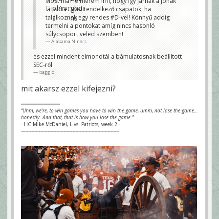
Most már le merem írni, hogy így járnak a jónak
látszó #O-val rendelkező csapatok, ha
találkoznak egy rendes #D-vel! Könnyű addig
termelni a pontokat amíg nincs hasonló
súlycsoport veled szemben!
Alabama Niners
és ezzel mindent elmondtál a bámulatosnak beállított
SEC-ről
baggio
mit akarsz ezzel kifejezni?
“Uhm, we’re, to win games you have to win the game, umm, not lose the game…
honestly. And that, that is how you lose the game.”
- HC Mike McDaniel, L vs. Patriots, week 2 -
-------------------------------------------------------------------