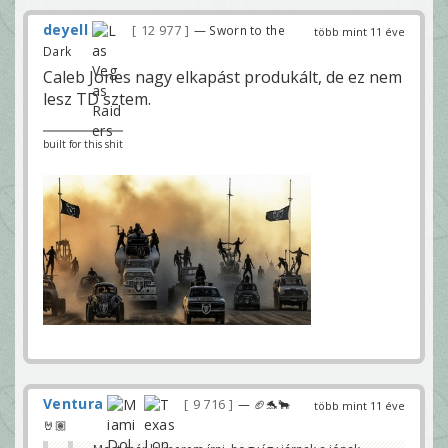
deyell
12 977
— Sworn to the
több mint 11 éve
Dark
Caleb Jones nagy elkapást produkált, de ez nem
lesz TD sztem.
built for this shit
Ventura
9 716
— 🏈🐬🐂
több mint 11 éve
🤘🏽