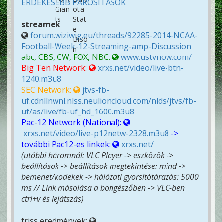
ÉRDEKESEBB PÁROSÍTÁSOK
streamek
forum.wiziwig.eu/threads/92285-2014-NCAA-
Football-Week-12-Streaming-amp-Discussion
abc, CBS, CW, FOX, NBC:
www.ustvnow.com/
Big Ten Network:
xrxs.net/video/live-btn-
1240.m3u8
SEC Network:
jtvs-fb-
uf.cdnllnwnl.nlss.neulioncloud.com/nlds/jtvs/fb-
uf/as/live/fb-uf_hd_1600.m3u8
Pac-12 Network (National):
xrxs.net/video/live-p12netw-2328.m3u8
->
további Pac12-es linkek:
xrxs.net/
(utóbbi háromnál: VLC Player -> eszközök ->
beállítások -> beállítások megtekintése: mind ->
bemenet/kodekek -> hálózati gyorsítótárazás: 5000
ms // Link másolása a böngészőben -> VLC-ben
ctrl+v és lejátszás)
friss eredmények: