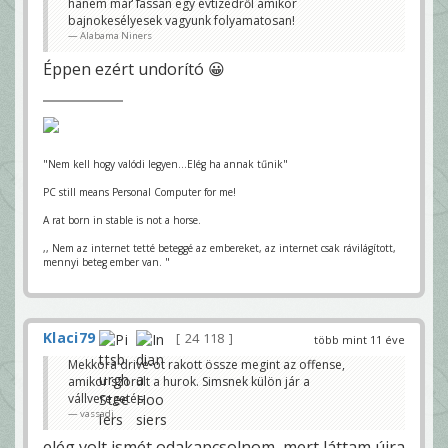
hanem már lassan egy évtizedről amikor
bajnokesélyesek vagyunk folyamatosan!
Alabama Niners
Éppen ezért undorító 😀
"Nem kell hogy valódi legyen...Elég ha annak tűnik"
PC still means Personal Computer for me!
A rat born in stable is not a horse.
,, Nem az internet tetté beteggé az embereket, az internet csak rávilágított,
mennyi beteg ember van. "
Klaci79
24 118
több mint 11 éve
Mekkora drive-ot rakott össze megint az offense,
amikor szorult a hurok. Simsnek külön jár a
vállveregetés.
vassadi
elég volt ismét odakapcsolnom, mert láttam újra