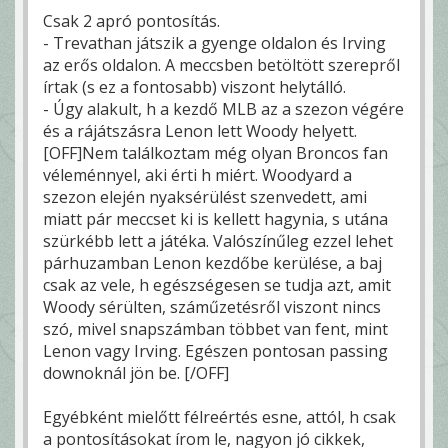
Csak 2 apró pontosítás.
- Trevathan játszik a gyenge oldalon és Irving
az erős oldalon. A meccsben betöltött szerepről
írtak (s ez a fontosabb) viszont helytálló.
- Úgy alakult, h a kezdő MLB az a szezon végére
és a rájátszásra Lenon lett Woody helyett.
[OFF]Nem találkoztam még olyan Broncos fan
véleménnyel, aki érti h miért. Woodyard a
szezon elején nyaksérülést szenvedett, ami
miatt pár meccset ki is kellett hagynia, s utána
szürkébb lett a játéka. Valószínűleg ezzel lehet
párhuzamban Lenon kezdőbe kerülése, a baj
csak az vele, h egészségesen se tudja azt, amit
Woody sérülten, száműzetésről viszont nincs
szó, mivel snapszámban többet van fent, mint
Lenon vagy Irving. Egészen pontosan passing
downoknál jön be. [/OFF]
Egyébként mielőtt félreértés esne, attól, h csak
a pontosításokat írom le, nagyon jó cikkek,