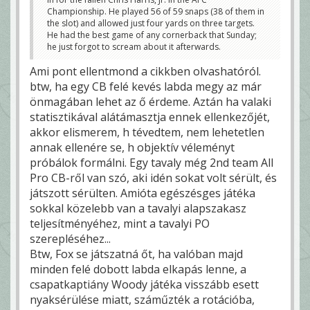
Championship. He played 56 of 59 snaps (38 of them in
the slot) and allowed just four yards on three targets.
He had the best game of any cornerback that Sunday;
he just forgot to scream about it afterwards.
Ami pont ellentmond a cikkben olvashatóról.
btw, ha egy CB felé kevés labda megy az már
önmagában lehet az ő érdeme. Aztán ha valaki
statisztikával alátámasztja ennek ellenkezőjét,
akkor elismerem, h tévedtem, nem lehetetlen
annak ellenére se, h objektív véleményt
próbálok formálni. Egy tavaly még 2nd team All
Pro CB-ről van szó, aki idén sokat volt sérült, és
játszott sérülten. Amióta egészésges játéka
sokkal közelebb van a tavalyi alapszakasz
teljesítményéhez, mint a tavalyi PO
szerepléséhez...
Btw, Fox se játszatná őt, ha valóban majd
minden felé dobott labda elkapás lenne, a
csapatkaptiány Woody játéka visszább esett
nyaksérülése miatt, száműzték a rotációba,