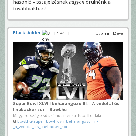
hasonló visszajelzésnek
nagyon
örülnénk a
továbbiakban!
Black_Adder
9 483
több mint 12 éve
Super Bowl XLVIII beharangozó III. - A védőfal és
linebacker sor | Bowl.hu
Magyarország első számú amerikai futball oldala
bowl.hu/super_bowl_xlviii_beharangozo_iii_-
_a_vedofal_es_linebacker_sor