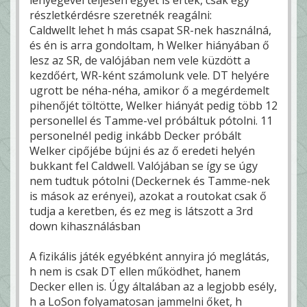
részletkérdésre szeretnék reagálni:
Caldwellt lehet h más csapat SR-nek használná,
és én is arra gondoltam, h Welker hiányában ő
lesz az SR, de valójában nem vele küzdött a
kezdőért, WR-ként számolunk vele. DT helyére
ugrott be néha-néha, amikor ő a megérdemelt
pihenőjét töltötte, Welker hiányát pedig több 12
personellel és Tamme-vel próbáltuk pótolni. 11
personelnél pedig inkább Decker próbált
Welker cipőjébe bújni és az ő eredeti helyén
bukkant fel Caldwell. Valójában se így se úgy
nem tudtuk pótolni (Deckernek és Tamme-nek
is mások az erényei), azokat a routokat csak ő
tudja a keretben, és ez meg is látszott a 3rd
down kihasználásban
A fizikális játék egyébként annyira jó meglátás,
h nem is csak DT ellen működhet, hanem
Decker ellen is. Úgy általában az a legjobb esély,
h a LoSon folyamatosan jammelni őket, h