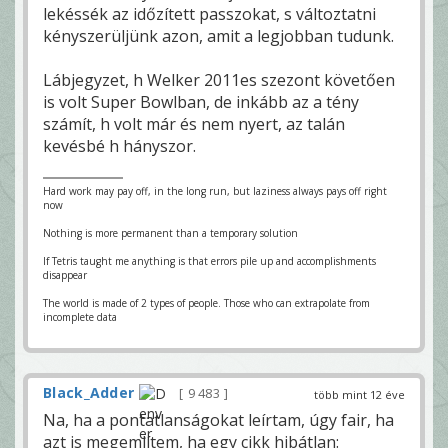
lekéssék az időzített passzokat, s változtatni
kényszerüljünk azon, amit a legjobban tudunk.
Lábjegyzet, h Welker 2011es szezont követően
is volt Super Bowlban, de inkább az a tény
számít, h volt már és nem nyert, az talán
kevésbé h hányszor.
Hard work may pay off, in the long run, but laziness always pays off right
now
Nothing is more permanent than a temporary solution
If Tetris taught me anything is that errors pile up and accomplishments
disappear
The world is made of 2 types of people. Those who can extrapolate from
incomplete data
Black_Adder
9 483
több mint 12 éve
Na, ha a pontatlanságokat leírtam, úgy fair, ha
azt is megemlítem, ha egy cikk hibátlan: