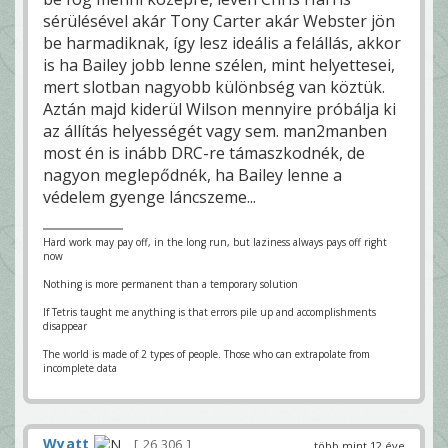
sérülésével akár Tony Carter akár Webster jön
be harmadiknak, így lesz ideális a felállás, akkor
is ha Bailey jobb lenne szélen, mint helyettesei,
mert slotban nagyobb különbség van köztük.
Aztán majd kiderül Wilson mennyire próbálja ki
az állítás helyességét vagy sem. man2manben
most én is inább DRC-re támaszkodnék, de
nagyon meglepődnék, ha Bailey lenne a
védelem gyenge láncszeme...
Hard work may pay off, in the long run, but laziness always pays off right
now
Nothing is more permanent than a temporary solution
If Tetris taught me anything is that errors pile up and accomplishments
disappear
The world is made of 2 types of people. Those who can extrapolate from
incomplete data
Wyatt
26 306
több mint 12 éve