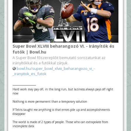
Super Bowl XLVIII beharangozó VI. - Irányítók és
futók | Bowl.hu
A Super Bowl főszereplőit bemutató sorozatunkat az
irányítókkal és a futókkal zárjuk.
bowl.hu/super_bowl_xlviii_beharangozo_vi_-
_iranyitok_es_futok
Hard work may pay off, in the long run, but laziness always pays off right
now
Nothing is more permanent than a temporary solution
If Tetris taught me anything is that errors pile up and accomplishments
disappear
The world is made of 2 types of people. Those who can extrapolate from
incomplete data