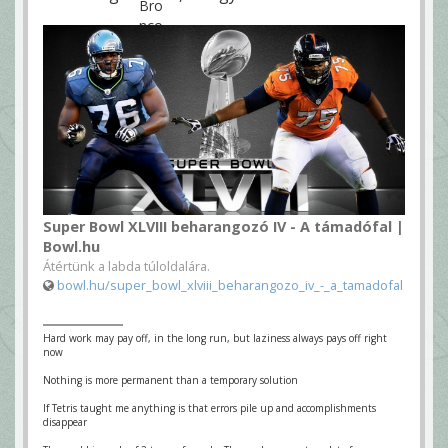
Super Bowl XLVIII beharangozó IV - A támadófal |
Bowl.hu
Átértünk a labda túloldalára.
bowl.hu/super_bowl_xlviii_beharangozo_iv_-_a_tamadofal
Hard work may pay off, in the long run, but laziness always pays off right
now
Nothing is more permanent than a temporary solution
If Tetris taught me anything is that errors pile up and accomplishments
disappear