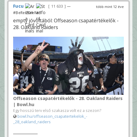
Fucu
11 633
—
több mint 12 éve
#BeRedSeeRed
empty jóvoltából: Offseason csapatértékelők -
28. Oakland Raiders
Offseason csapatértékelők - 28. Oakland Raiders
| Bowl.hu
Egy hosszú terv első szakasza volt ez a szezon?
bowl.hu/offseason_csapatertekelok_-
_28_oakland_raiders