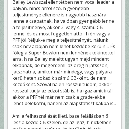
Bailey Lewisszal ellentétben nem vocal leader a
pályán, nincs arról szó, h gyengébb
teljesítménye ellenére is nagyobb hasznára
lenne a csapatnak, ha valóban gyengébb lenne
a teljesítménye, akkor 3. vagy 4. számú CB
lenne, és ez most független attól, h én vagy a
PFF jól ítéljük-e meg a teljesítményét, nálunk
csak név alapján nem lehet kezdőbe kerülni... És
főleg a Super Bowlon nem lennének tekintettel
arra, h na Bailey meleltt ugyan majd mindent
elkapnak, de megérdemli az öreg h játsszon,
játszhatna, amikor már mindegy, vagy pályára
kerülheten sokadik számú CB-ként, de nem
kezdőként. Szóval ha én rosszul tudom, akkor
rosszul tudja az edzői stáb is, ha igaz amit írtál
akkor a PFFnél már nem csak a grade-ekbe
lehet belekötni, hanem az alapstatisztikákba is...
Ami a felhasználását illeti, base felállásban ő
lesz a kezdő CB szélen, de az igaz, h nickelben
be fog menni középre, lévén Chris Harris