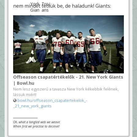
nem mindet tettük be, de haladunk! Giants:
Offseason csapatértékelők - 21. New York Giants
| Bowl.hu
Nem lesz egyszerű a tavasza New York kékebbik felének,
lássuk miért!
bowl.hu/offseason_csapatertekelok_-
_21_new_york_giants
Oh, what a tangled web we weave
When first we practise to deceive!