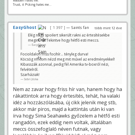
Madden hates me.
Trust, it f*cking hates me...
EasyGhost
1 397
— Saints fan
több mint 12 éve
Elég nagy spoilert sikerült rakni az értesítésekbe
megint. 😀 Tekintve hogy hétfő esti meccs.
EasyGhost
Focioldalon friss focihír… tényleg durva!
Köcsög nfl.com nézd meg mit művel az eredményekkel!
Kibasszák azonnal, pedig fél Amerika tv-boxról nézi,
felvételről.
Szarháziak!
Sobri Jóska
Nem az zavar hogy friss hír van, hanem hogy ha
rákattintok arra hogy értesítés, tehát, ha valaki
idéz a hozzászólásába, új cikk jelenik meg stb,
akkor már piros, majd a kattintás után ki van
írva hogy Sima Seahawks győzelem a hétfő esti
rangadón, ezek eddig nem voltak, általában
meccs összefoglaló néven futnak, vagy