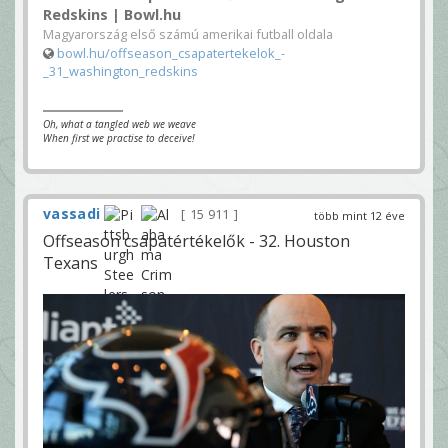
Redskins | Bowl.hu
Magyarország első számú amerikai futball oldala
bowl.hu/offseason_csapatertekelok_-
_31_washington_redskins
Oh, what a tangled web we weave
When first we practise to deceive!
vassadi
15 911
több mint 12 éve
Offseason csapatértékelők - 32. Houston
Texans