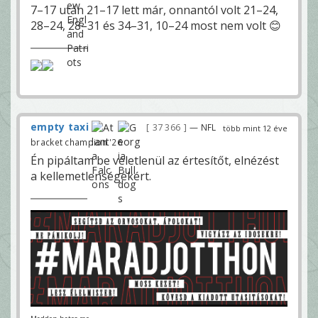
7–17 után 21–17 lett már, onnantól volt 21–24,
28–24, 28–31 és 34–31, 10–24 most nem volt 😊
empty taxi
37 366
— NFL
több mint 12 éve
bracket champion '26
Én pipáltam be véletlenül az értesítőt, elnézést
a kellemetlenségekért.