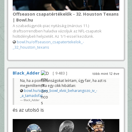
Offseason csapatértékelők - 32. Houston Texans
| Bowl.hu
A szabadügynök-piac nyitásáig (március 11.)
draftsorrendben haladva vázoljuk az NFL-csapatok
holtidénybeli helyzetét. Az 1/1-essel kezdünk.
bowl.hu/offseason_csapatertekelok_-
_32_houston_texans
Black_Adder
9 483
több mint 12 éve
Na, ha a pontatlanságokat leírtam, úgy fair, ha azt is
megemlítem, ha egy cikk hibátlan:
bowl.hu/super_bowl_xlviii_beharangozo_iv_-
_a_tamadofal
Black_Adder
és az utolsó is