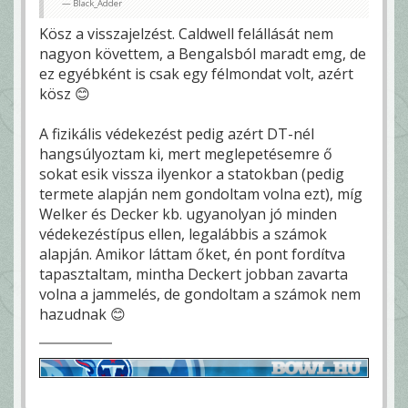
Black_Adder
Kösz a visszajelzést. Caldwell felállását nem
nagyon követtem, a Bengalsból maradt emg, de
ez egyébként is csak egy félmondat volt, azért
kösz 😊
A fizikális védekezést pedig azért DT-nél
hangsúlyoztam ki, mert meglepetésemre ő
sokat esik vissza ilyenkor a statokban (pedig
termete alapján nem gondoltam volna ezt), míg
Welker és Decker kb. ugyanolyan jó minden
védekezéstípus ellen, legalábbis a számok
alapján. Amikor láttam őket, én pont fordítva
tapasztaltam, mintha Deckert jobban zavarta
volna a jammelés, de gondoltam a számok nem
hazudnak 😊