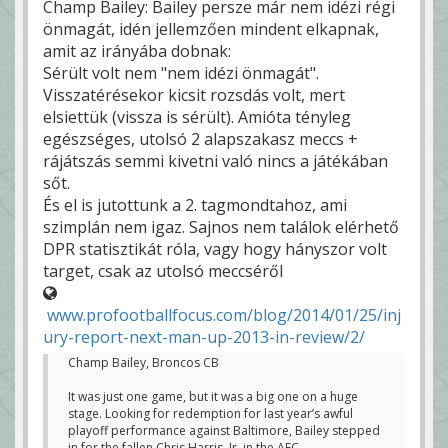
Champ Bailey: Bailey persze már nem idézi régi
önmagát, idén jellemzően mindent elkapnak,
amit az irányába dobnak:
Sérült volt nem "nem idézi önmagát".
Visszatérésekor kicsit rozsdás volt, mert
elsiettük (vissza is sérült). Amióta tényleg
egészséges, utolsó 2 alapszakasz meccs +
rájátszás semmi kivetni való nincs a játékában
sőt.
És el is jutottunk a 2. tagmondtahoz, ami
szimplán nem igaz. Sajnos nem találok elérhető
DPR statisztikát róla, vagy hogy hányszor volt
target, csak az utolsó meccséről
www.profootballfocus.com/blog/2014/01/25/inj
ury-report-next-man-up-2013-in-review/2/
Champ Bailey, Broncos CB
It was just one game, but it was a big one on a huge
stage. Looking for redemption for last year’s awful
playoff performance against Baltimore, Bailey stepped
in for the fallen Chris Harris, Jr. in the AFC