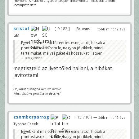
The world is made of 2 types of people. Those who can extrapolate from
incomplete data
kristof
9 182
— Browns
több mint 12 éve
GM
Egyébként mielőtt félreértés esne, attól, h csak a
pontosításokat írom le, nagyon jó cikkek, mind
tartalmukat, mélységüket és hosszukat illetően.
Black_Adder
megtisztelő az ilyet tőled hallani, a hibákat
javítottam!
Oh, what a tangled web we weave
When first we practise to deceive!
zsomborparrag
15 710
—
több mint 12 éve
Tyrone Creek
Egyébként mielőtt félreértés esne, attól, h csak a
pontosításokat írom le, nagyon jó cikkek, mind