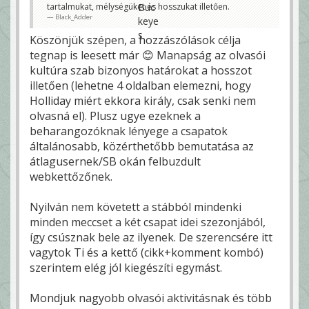
tartalmukat, mélységüket és hosszukat illetően.
Black_Adder
Köszönjük szépen, a hozzászólások célja
tegnap is leesett már 😊 Manapság az olvasói
kultúra szab bizonyos határokat a hosszot
illetően (lehetne 4 oldalban elemezni, hogy
Holliday miért ekkora király, csak senki nem
olvasná el). Plusz ugye ezeknek a
beharangozóknak lényege a csapatok
általánosabb, közérthetőbb bemutatása az
átlagusernek/SB okán felbuzdult
webkettőzőnek.
Nyilván nem követett a stábból mindenki
minden meccset a két csapat idei szezonjából,
így csúsznak bele az ilyenek. De szerencsére itt
vagytok Ti és a kettő (cikk+komment kombó)
szerintem elég jól kiegészíti egymást.
Mondjuk nagyobb olvasói aktivitásnak és több