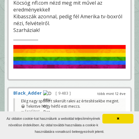
Köcsög nfl.com nézd meg mit művel az
eredményekkel!
Kibasszák azonnal, pedig fél Amerika tv-boxról
nézi, felvételről.
Szarháziak!
Black_Adder
9 483
több mint 12 éve
Elég nagy spoilert sikerült rakni az értesítésekbe megint.
😀 Tekintve hogy hétfő esti meccs.
EasyGhost
Az oldalon cookie-kat használunk a weboldal teljesítményének
✖
Tényleg kint volt az eredmény a meccs előtt? Ha
növelése érdekében. Az oldal további használata a cookie-k
ezt tudom, ma már gazdagabb lennék :p
használatára vonatkozó beleegyezését jelenti.