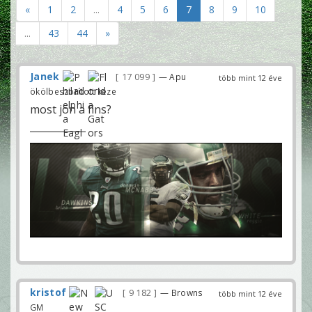
«
1
2
...
4
5
6
7
8
9
10
...
43
44
»
Janek
17 099
— Apu
több mint 12 éve
ökölbeszorított keze
most jön a fins?
kristof
9 182
— Browns
több mint 12 éve
GM