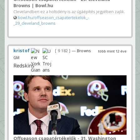
Browns | Bowl.hu
Clevelandben ez a holtidény is az újjáépítés jegyében zajlik.
bowl.hu/offseason_csapatertekelok_-
_29_cleveland_browns
kristof
9 182
— Browns
több mint 12 éve
GM
Redskins
Offseason csapatértékelők - 31. Washington