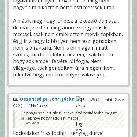
legalábbis én ilyen "Rövid hír"-el még nem
nagyon találkoztam hétfő esti meccsek után.
A másik meg hogy jöhetsz a lekezelő dumával,
de már jeleztem még anno ezt egy másik
meccsel, csak nem emlékeztem melyik topikban,
és JJ írta hogy több ilyen nem lesz, gondolom
nem is ő rakta ki. Nem is én magam miatt
szólok, mert én élőben néztem, csak tudom
hogy sok ember felvételről fogja. Nem
világvége, csak gondoltam újra megemlítem,
tekintve hogy múltkor milyen válasz jött.
Őszentsége Sobri Jóska
38
több mint 12 éve
072
— #NoStress
Elég nagy spoilert sikerült rakni az értesítésekbe megint.
😀 Tekintve hogy hétfő esti meccs.
EasyGhost
Focioldalon friss focihír… tényleg durva!