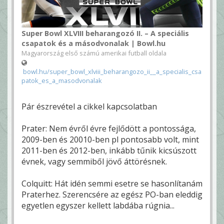
Super Bowl XLVIII beharangozó II. – A speciális
csapatok és a másodvonalak | Bowl.hu
Magyarország első számú amerikai futball oldala
bowl.hu/super_bowl_xlviii_beharangozo_ii__a_specialis_csa
patok_es_a_masodvonalak
Pár észrevétel a cikkel kapcsolatban
Prater: Nem évről évre fejlődött a pontossága,
2009-ben és 20010-ben pl pontosabb volt, mint
2011-ben és 2012-ben, inkább tűnik kicsúszott
évnek, vagy semmiből jövő áttörésnek.
Colquitt: Hát idén semmi esetre se hasonlítanám
Praterhez. Szerencsére az egész PO-ban eleddig
egyetlen egyszer kellett labdába rúgnia...