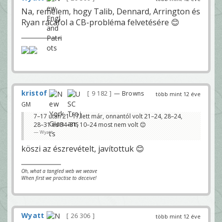
Na, remélem, hogy Talib, Dennard, Arrington és
Ryan rácáfol a CB-probléma felvetésére 😊
kristof
9 182
— Browns
több mint 12 éve
GM
7–17 után 21–17 lett már, onnantól volt 21–24, 28–24,
28–31 és 34–31, 10–24 most nem volt 😊
Wyatt
köszi az észrevételt, javítottuk 😊
Oh, what a tangled web we weave
When first we practise to deceive!
Wyatt
26 306
több mint 12 éve