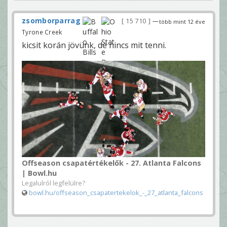
zsomborparrag
15 710
—
több mint 12 éve
Tyrone Creek
kicsit korán jövünk, de nincs mit tenni.
Offseason csapatértékelők - 27. Atlanta Falcons
| Bowl.hu
Legalulról legfelülre?
bowl.hu/offseason_csapatertekelok_-_27_atlanta_falcons