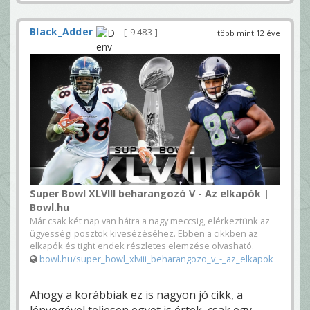
Black_Adder
9 483
több mint 12 éve
Super Bowl XLVIII beharangozó V - Az elkapók |
Bowl.hu
Már csak két nap van hátra a nagy meccsig, elérkeztünk az
ügyességi posztok kivesézéséhez. Ebben a cikkben az
elkapók és tight endek részletes elemzése olvasható.
bowl.hu/super_bowl_xlviii_beharangozo_v_-_az_elkapok
Ahogy a korábbiak ez is nagyon jó cikk, a
lényegével teljesen egyet is értek, csak egy