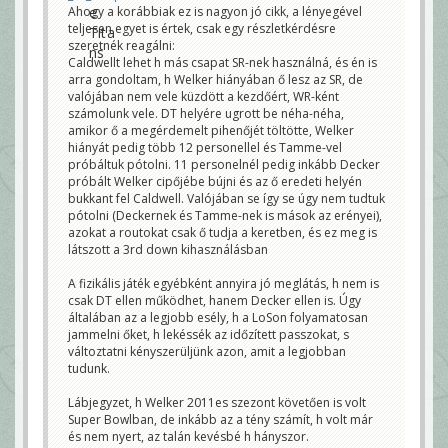
Ahogy a korábbiak ez is nagyon jó cikk, a lényegével
teljesen egyet is értek, csak egy részletkérdésre
szeretnék reagálni:
Caldwellt lehet h más csapat SR-nek használná, és én is
arra gondoltam, h Welker hiányában ő lesz az SR, de
valójában nem vele küzdött a kezdőért, WR-ként
számolunk vele. DT helyére ugrott be néha-néha,
amikor ő a megérdemelt pihenőjét töltötte, Welker
hiányát pedig több 12 personellel és Tamme-vel
próbáltuk pótolni. 11 personelnél pedig inkább Decker
próbált Welker cipőjébe bújni és az ő eredeti helyén
bukkant fel Caldwell. Valójában se így se úgy nem tudtuk
pótolni (Deckernek és Tamme-nek is mások az erényei),
azokat a routokat csak ő tudja a keretben, és ez meg is
látszott a 3rd down kihasználásban
A fizikális játék egyébként annyira jó meglátás, h nem is
csak DT ellen működhet, hanem Decker ellen is. Úgy
általában az a legjobb esély, h a LoSon folyamatosan
jammelni őket, h lekéssék az időzített passzokat, s
változtatni kényszerüljünk azon, amit a legjobban
tudunk.
Lábjegyzet, h Welker 2011es szezont követően is volt
Super Bowlban, de inkább az a tény számít, h volt már
és nem nyert, az talán kevésbé h hányszor.