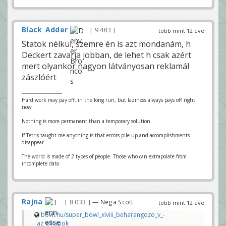
Black_Adder
9 483
több mint 12 éve
Statok nélkül, szemre én is azt mondanám, h
Deckert zavarja jobban, de lehet h csak azért
mert olyankor nagyon látványosan reklamál
zászlóért
Hard work may pay off, in the long run, but laziness always pays off right
now
Nothing is more permanent than a temporary solution
If Tetris taught me anything is that errors pile up and accomplishments
disappear
The world is made of 2 types of people. Those who can extrapolate from
incomplete data
Rajna
8 033
— Nega Scott
több mint 12 éve
bowl.hu/super_bowl_xlviii_beharangozo_v_-
_az_elkapok