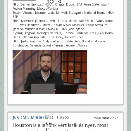
NFL : Denver Broncos / NCAA : Oregon Ducks, BYU, Penn State, Iowa /
Peyton Manning, Marcus Mariota
Soccer : Arsenal, Levante, Lazio, Millwall, Stuttgart / National Teams : HUN,
ESP
NBA : Mavericks [Doncic] / NHL : Ducks, Maple Leafs / MLB : Twins, Astros
F1 : Lewis Hamilton / MotoGP : Marc & Alex Marquez, Pedro Acosta (és
igazából mindenki más) / NASCAR : #22 Joey Logano
Cycling : Pogacar, Meintjes, Valter, Quintana, Contador, Cras, Juan Ayuso
Darts : Nathan Aspinall, Chris Dobey, Gerwyn Price
UFC : Justin Gaethje, Cody Garbrandt, Nate Diaz, Brandon Moreno
Euroleague : Valencia Basket / Tennis : Federer, Alcaraz
JC6 (Mr. Miele)
9 355
több mint 2 éve
Houston is ellenünk vért iszik és nyer, most