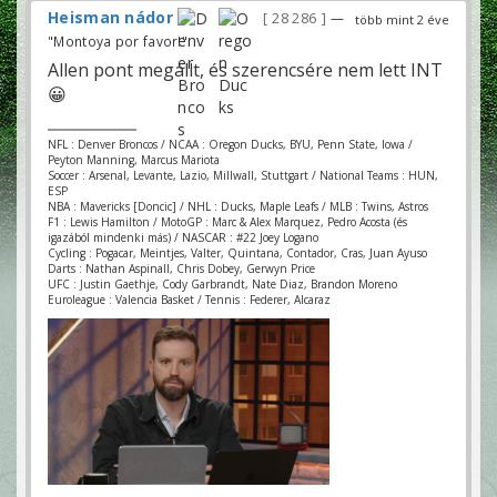
Heisman nádor
28 286
—
több mint 2 éve
"Montoya por favor!"
Allen pont megállt, és szerencsére nem lett INT
😀
NFL : Denver Broncos / NCAA : Oregon Ducks, BYU, Penn State, Iowa /
Peyton Manning, Marcus Mariota
Soccer : Arsenal, Levante, Lazio, Millwall, Stuttgart / National Teams : HUN,
ESP
NBA : Mavericks [Doncic] / NHL : Ducks, Maple Leafs / MLB : Twins, Astros
F1 : Lewis Hamilton / MotoGP : Marc & Alex Marquez, Pedro Acosta (és
igazából mindenki más) / NASCAR : #22 Joey Logano
Cycling : Pogacar, Meintjes, Valter, Quintana, Contador, Cras, Juan Ayuso
Darts : Nathan Aspinall, Chris Dobey, Gerwyn Price
UFC : Justin Gaethje, Cody Garbrandt, Nate Diaz, Brandon Moreno
Euroleague : Valencia Basket / Tennis : Federer, Alcaraz