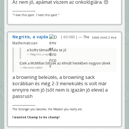
Az nem jó, apámat viszem az onkológiára. 😔
"I love this sport. I hate this sport."
Negritis, a vajda
60 083
— The
több mint 2 éve
Mathematician
a bolts támadófala se jó
Negritis, a vajda
Ezek a McMillan blitzek az elmúlt hetekben nagyon ülnek
Heisman nádor
a browning beleütés, a browning sack
korábban és még 2-3 menekülés is volt már
ennyire nem jó (sőt nem is igazán jó eleve) a
passrush
The Stronger you become, the Weaker you really are.
I wanted Champ to be champ!