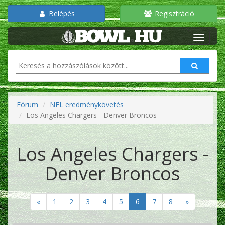
Belépés
Regisztráció
Fórum
NFL eredménykövetés
Los Angeles Chargers - Denver Broncos
Los Angeles Chargers -
Denver Broncos
«
1
2
3
4
5
6
7
8
»