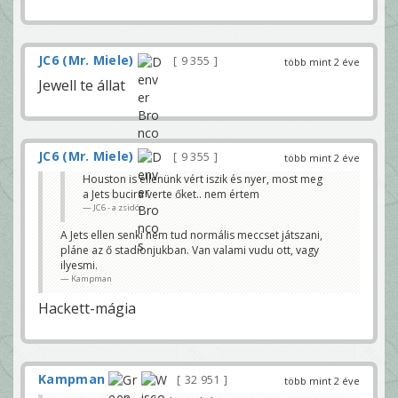
JC6 (Mr. Miele)
9 355
több mint 2 éve
Jewell te állat
JC6 (Mr. Miele)
9 355
több mint 2 éve
Houston is ellenünk vért iszik és nyer, most meg
a Jets bucira verte őket.. nem értem
JC6 - a zsidó
A Jets ellen senki nem tud normális meccset játszani,
pláne az ő stadionjukban. Van valami vudu ott, vagy
ilyesmi.
Kampman
Hackett-mágia
Kampman
32 951
több mint 2 éve