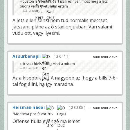
Houston is ellenünk vért iszik és nyer, most meg a Jets
bucira verte őket.. nem értem
JC6 - a zsidó
A Jets ellen senki nem tud normális meccset
játszani, pláne az ő stadionjukban. Van valami
vudu ott, vagy ilyesmi.
Assurbanapli
2 041
több mint 2 éve
csicska chiefs eddig viszi a mixem
JC6 - a zsidó
Az a kisebbik baj. A nagyobb az, hogy a bills 7-6-
tal fog állni, ha így maradna.
Heisman nádor
28 286
—
több mint 2 éve
"Montoya por favor!"
Offense hulla gyenge ma ismét