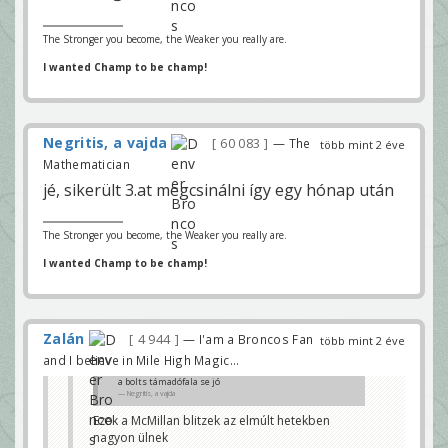
The Stronger you become, the Weaker you really are.
I wanted Champ to be champ!
Negritis, a vajda
60 083
— The
több mint 2 éve
Mathematician
jé, sikerült 3.at megcsinálni így egy hónap után
The Stronger you become, the Weaker you really are.
I wanted Champ to be champ!
Zalán
4 944
— I'am a Broncos Fan
több mint 2 éve
and I believe in Mile High Magic...
a bolts támadófala se jó
Negritis, a vajda
Ezek a McMillan blitzek az elmúlt hetekben
nagyon ülnek