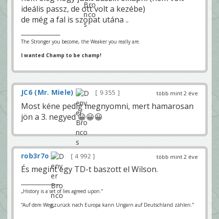
ideális passz, de ott volt a kezébe)
de még a fal is szopat utána ..
The Stronger you become, the Weaker you really are.
I wanted Champ to be champ!
JC6 (Mr. Miele)
9 355
több mint 2 éve
Most kéne pedig megnyomni, mert hamarosan
jön a 3. negyed 😀😀😀
rob3r7o
4 992
több mint 2 éve
És megint egy TD-t baszott el Wilson.
„History is a set of lies agreed upon.”
“Auf dem Weg zurück nach Europa kann Ungarn auf Deutschland zählen.”