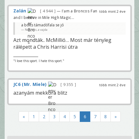
Zalán
4 944
— I'am a Broncos Fan
több mint 2 éve
and I believe in Mile High Magic...
a bolts támadófala se jó
Negritis, a vajda
Azt mondták.. McMillió… Most már tényleg
rálépett a Chris Harrisi útra
"I love this sport. I hate this sport."
JC6 (Mr. Miele)
9 355
több mint 2 éve
azanyám mekkora blitz
«
1
2
3
4
5
6
7
8
»