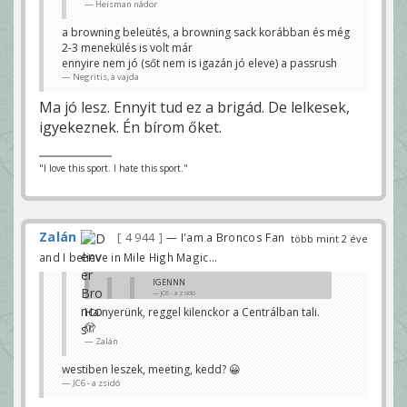
Heisman nádor
a browning beleütés, a browning sack korábban és még
2-3 menekülés is volt már
ennyire nem jó (sőt nem is igazán jó eleve) a passrush
Negritis, a vajda
Ma jó lesz. Ennyit tud ez a brigád. De lelkesek,
igyekeznek. Én bírom őket.
"I love this sport. I hate this sport."
Zalán
4 944
— I'am a Broncos Fan
több mint 2 éve
and I believe in Mile High Magic...
IGENNN
JC6 - a zsidó
Ha nyerünk, reggel kilenckor a Centrálban tali.
Te itt ? 🤘
🫣
Zalán
Zalán
kávém hol van öreg?
JC6 - a zsidó
westiben leszek, meeting, kedd? 😀
JC6 - a zsidó