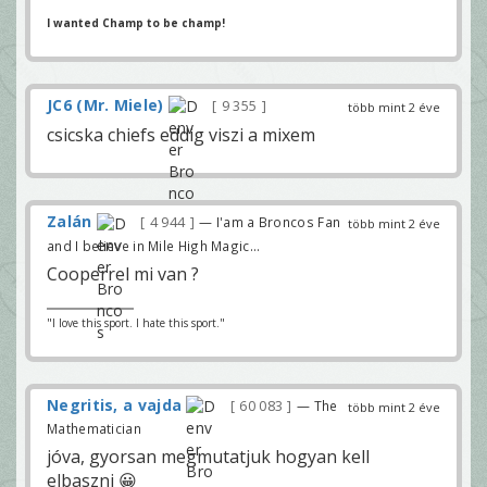
I wanted Champ to be champ!
JC6 (Mr. Miele)
9 355
több mint 2 éve
csicska chiefs eddig viszi a mixem
Zalán
4 944
— I'am a Broncos Fan
több mint 2 éve
and I believe in Mile High Magic...
Cooperrel mi van ?
"I love this sport. I hate this sport."
Negritis, a vajda
60 083
— The
több mint 2 éve
Mathematician
jóva, gyorsan megmutatjuk hogyan kell
elbaszni 😀