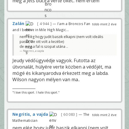
meg a Jets bucira verte őket.. nem értem
Zalán
4 944
— I'am a Broncos Fan
több mint 2 éve
and I believe in Mile High Magic...
nem elég hogy judit baszik elkapni (nem volt ideális
passz, de ott volt a kezébe)
de még a fal is szopat utána ..
Negritis, a vajda
Jeudy védőügyvédje vagyok. Futotta az
útvonalát, hülyére verte közben a védőjét, ma
mögé és kikanyarodva érkezett meg a labda.
Wilson nagyon mélyen van ma..
"I love this sport. I hate this sport."
Negritis, a vajda
60 083
— The
több mint 2 éve
Mathematician
nem elég hogy judit baszik elkapni (nem volt