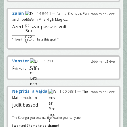
Zalán
4 944
— I'am a Broncos Fan
több mint 2 éve
and I believe in Mile High Magic...
Azert ez szar passz is volt
"I love this sport. I hate this sport."
Vonster
1 211
több mint 2 éve
Édes faszom
Negritis, a vajda
60 083
— The
több mint 2 éve
Mathematician
judit baszod
The Stronger you become, the Weaker you really are.
I wanted Champ to be champ!