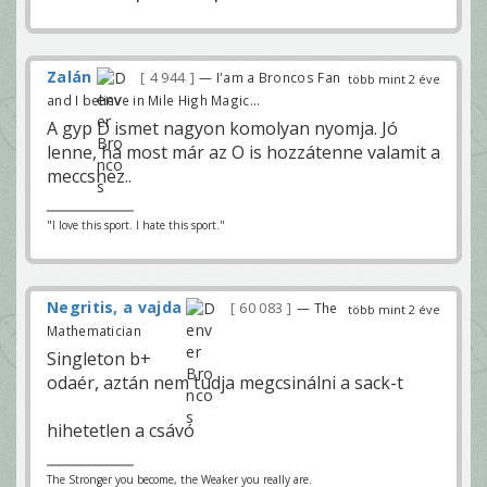
Zalán
4 944
— I'am a Broncos Fan
több mint 2 éve
and I believe in Mile High Magic...
A gyp D ismet nagyon komolyan nyomja. Jó
lenne, ha most már az O is hozzátenne valamit a
meccshez..
"I love this sport. I hate this sport."
Negritis, a vajda
60 083
— The
több mint 2 éve
Mathematician
Singleton b+
odaér, aztán nem tudja megcsinálni a sack-t
hihetetlen a csávó
The Stronger you become, the Weaker you really are.