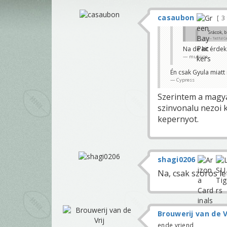
casaubon
3
Srácok, 
Tactful C
Na de kit érdeke
Ok, én megígé
mukijoe
bemutatni m
Cypress
Én csak Gyula miatt
Cypress
Szerintem a magya
szinvonalu nezoi 
kepernyot.
shagi0206
Na, csak szoros le
Brouwerij van de V
ende vriend