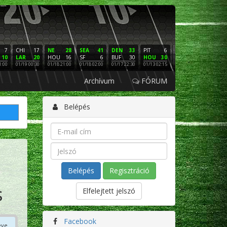
7
CHI
17
NE
28
SEA
41
DEN
33
PIT
6
NE
16
PHI
10
LAR
20
HOU
16
SF
6
BUF
30
HOU
30
LAC
3
SF
1:00
01/19 00:30
01/18 21:00
01/18 02:00
01/17 22:30
01/13 02:15
01/12 02:00
01/11 22:
Archívum
FÓRUM
Belépés
Regisztráció
s
Elfelejtett jelszó
Facebook
éve