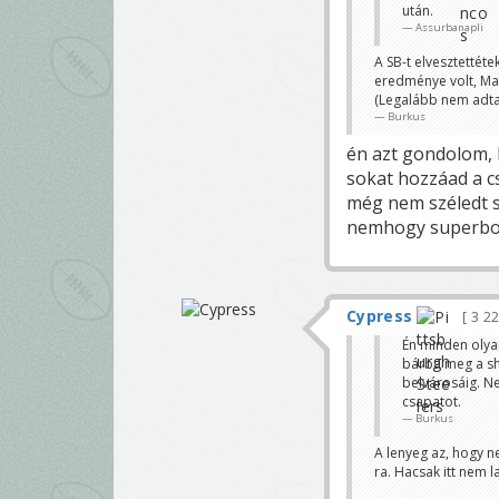
után.
Assurbanapli
valószín
visszavo
A SB-t elvesztettét
Assurban
eredménye volt, Ma
utána már leh
(Legalább nem adta 
shagi0206
Burkus
én azt gondolom, h
sokat hozzáad a cs
még nem széledt 
nemhogy superbo
Cypress
3 2
Én minden olya
bárba meg a sh
belvárosáig. N
csapatot.
Burkus
A lenyeg az, hogy n
ra. Hacsak itt nem l