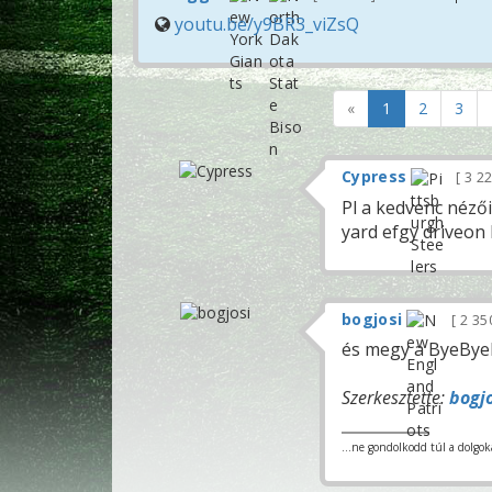
youtu.be/y9BR3_viZsQ
«
1
2
3
Cypress
3 2
Pl a kedvenc néző
yard efgy driveon 
bogjosi
2 35
és megy a ByeByeB
Szerkesztette:
bogj
...ne gondolkodd túl a dolgo