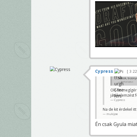
Cypress
3 2
Srácok, bizony
Tactful Cactus
Ok, én megígér
játékelemzést
Cypress
Na de kit érdekel it
mukijoe
Én csak Gyula miat