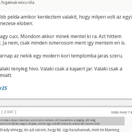
 fogalmuk nincs róla.
obb pelda amikor kerdeztem valakit, hogy milyen volt az egy
 nezese eloben.
gy cucc. Mondom akkor minek mentel ki ra. Azt hittem
t. Ja nem, csak minden ismerosom ment igy mentem en is.
sarnap az nekik egy modern kori templomba jaras szeru.
Valaki tenyleg hivo. Valaki csak a kajaert jar. Valaki csak a
miatt.
r25
2 041
több mint 7 
 minden olyan meccsen, amin kinn voltam, ott maradtam a végéig, sőt még
mentünk bárba meg a shopba, stb.kb. egy-másfél órára és utána két-három órát
ntünk Boston belvárosáig. Nem volt egy leányálom. De nem tudom megérteni,
s Brady elmegy, én azt várom, hogy kb. úgy bezuhannak, mint mi Manning
gy nem ünneplik a csapatot.