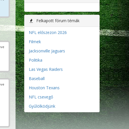
Felkapott fórum témák
NFL előszezon 2026
Filmek
éve
Jacksonville Jaguars
Politika
Las Vegas Raiders
Baseball
éve
Houston Texans
NFL csevegő
Gyűlölködjünk