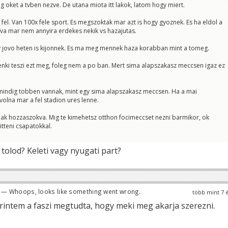
 oket a tvben nezve. De utana miota itt lakok, latom hogy miert.
el. Van 100x fele sport. Es megszoktak mar azt is hogy gyoznek. Es ha eldol a
va mar nem annyira erdekes nekik vs hazajutas.
y jovo heten is kijonnek. Es ma meg mennek haza korabban mint a tomeg.
ki teszi ezt meg, foleg nem a po ban. Mert sima alapszakasz meccsen igaz ez
 mindig tobben vannak, mint egy sima alapszakasz meccsen. Ha a mai
olna mar a fel stadion ures lenne.
ak hozzaszokva. Mig te kimehetsz otthon focimeccset nezni barmikor, ok
itteni csapatokkal.
 tolod? Keleti vagy nyugati part?
— Whoops, looks like something went wrong.
több mint 7 
erintem a faszi megtudta, hogy meki meg akarja szerezni.