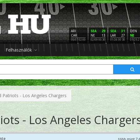
ARI
SEA
29
SEA
31
DEN
CAR
NE
13
LAR
27
NE
08/07 02:00
02/09 00:30
01/26 00:30
01/25 2
Felhasználók
 Patriots - Los Angeles Chargers
ots - Los Angeles Charger
nte
több mint 7 