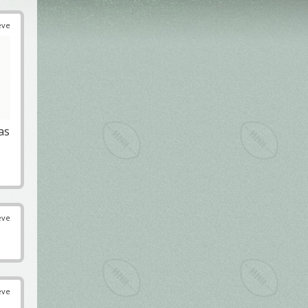
éve
as
éve
éve