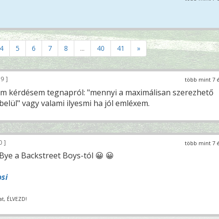
4
5
6
7
8
...
40
41
»
29
több mint 7 
im kérdésem tegnapról: "mennyi a maximálisan szerezhető
belül" vagy valami ilyesmi ha jól emléxem.
0
több mint 7 
ye a Backstreet Boys-tól 😀 😀
osi
kat, ÉLVEZD!