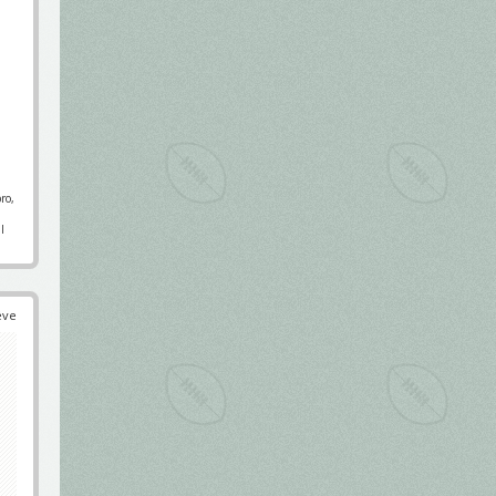
ro,
l
éve