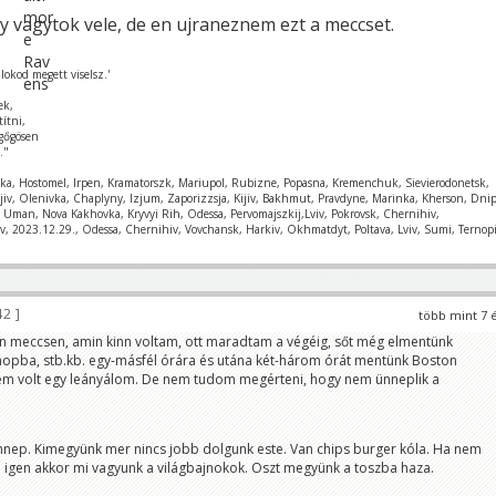
 vagytok vele, de en ujraneznem ezt a meccset.
lokod megett viselsz.'
ek,
títni,
gőgösen
."
nka, Hostomel, Irpen, Kramatorszk, Mariupol, Rubizne, Popasna, Kremenchuk, Sievierodonetsk,
ajiv, Olenivka, Chaplyny, Izjum, Zaporizzsja, Kijiv, Bakhmut, Pravdyne, Marinka, Kherson, Dnip
k, Uman, Nova Kakhovka, Kryvyi Rih, Odessa, Pervomajszkij,Lviv, Pokrovsk, Chernihiv,
v, 2023.12.29., Odessa, Chernihiv, Vovchansk, Harkiv, Okhmatdyt, Poltava, Lviv, Sumi, Ternopi
42
több mint 7 
n meccsen, amin kinn voltam, ott maradtam a végéig, sőt még elmentünk
opba, stb.kb. egy-másfél órára és utána két-három órát mentünk Boston
em volt egy leányálom. De nem tudom megérteni, hogy nem ünneplik a
nnep. Kimegyünk mer nincs jobb dolgunk este. Van chips burger kóla. Ha nem
a igen akkor mi vagyunk a világbajnokok. Oszt megyünk a toszba haza.