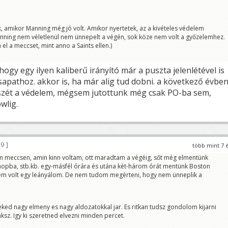
Burkus
űleg tényleg unják már. minden évben PO, egyszerűen nincs értéke. majd ha Brady
nul, jobban fogják értékelni.
ek, amikor Manning még jó volt. Amikor nyertetek, az a kivételes védelem
apli
nning nem véletlenül nem ünnepelt a végén, sok köze nem volt a győzelemhez.
et imádkozni fognak a PO-ért.
el a meccset, mint anno a Saints ellen.)
ogy egy ilyen kaliberű irányító már a puszta jelenlétével is
apathoz. akkor is, ha már alig tud dobni. a következő évbe
szét a védelem, mégsem jutottunk még csak PO-ba sem,
wlig.
29
több mint 7 
n meccsen, amin kinn voltam, ott maradtam a végéig, sőt még elmentünk
opba, stb.kb. egy-másfél órára és utána két-három órát mentünk Boston
em volt egy leányálom. De nem tudom megérteni, hogy nem ünneplik a
eked nagy elmeny es nagy aldozatokkal jar. Es ritkan tudsz gondolom kijarni
aksz. Igy ki szeretned elvezni minden percet.