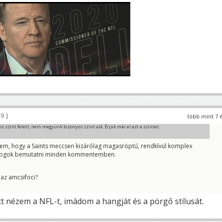
29
több mint 7 
os szint felett, nem megyünk bizonyos szint alá. Érjük már el azt a szintet.
em, hogy a Saints meccsen kizárólag magasröptű, rendkívül komplex
 fogok bemutatni minden kommentemben.
t az amcsifoci?
t nézem a NFL-t, imádom a hangját és a pörgő stílusát.