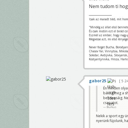
Nem tudom ti hogy
'csak az maradt tiéd, mit hom
"Mindég az állat első bennet
És csak midőn ezt el birád csi
Eszmél az ember, hogy nagy-
Megvesse azt, mi első lényege
Never forget Bucha, Borodya
Chasov Yar, Vinnytsia, Mikol
Soledar, Avdijivka, Slovyans
Kostyantynivka, Hroza, Harki
gabor25
5 2
Én minden olya
bárba meg a sh
belvárosáig. N
csapatot.
Burkus
Nekik a sport egy ü
nyerünk fújolunk, h