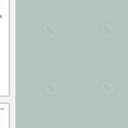
ik
éve