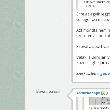
Ezek nem szurkolók,
kishaszi
Erre az egyik legj
college foci meccs
Azt mondta nem na
szereted a sporto
Szoval a sport va
Valaki aludni jar. 
kozossegbe jaras 
Szerkesztette:
gabo
Assurbanapli
Én
el
me
ha Belichick é
ho