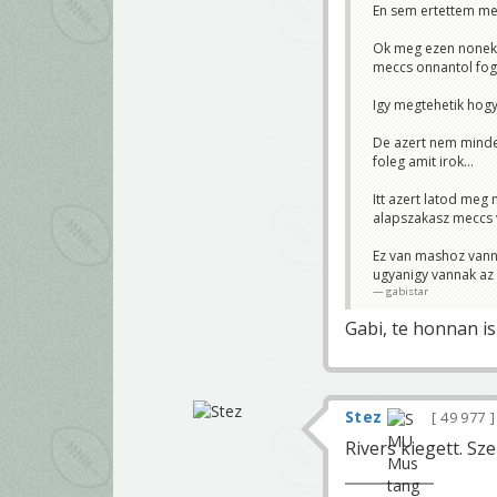
En sem ertettem meg
Ok meg ezen nonek f
meccs onnantol fog
Igy megtehetik hog
De azert nem minden
foleg amit irok...
Itt azert latod meg
alapszakasz meccs v
Ez van mashoz vann
ugyanigy vannak az 
gabistar
Gabi, te honnan is
Stez
49 977
Rivers kiegett. Sz