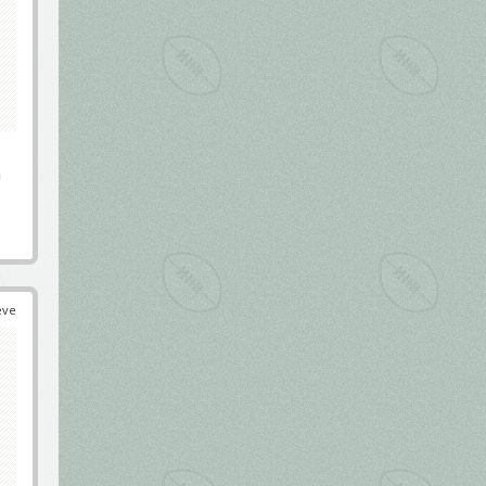
n
éve