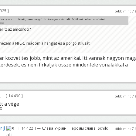
 925
több mint 7 
bizonyos szint felett, nem megyünk bizonyos szint alá. Érjük már el azt a szintet.
actus
l itt az amcsifoci?
rem, hogy a Saints meccsen kizárólag magasröptű, rendkívül komplex játékelemzést fogok
inden kommentemben.
 nézem a NFL-t, imádom a hangját és a pörgő stílusát.
r kozvetites jobb, mint az amerikai. Itt vannak nagyon mag
kerdesek, es nem firkaljak ossze mindenfele vonalakkal a
14 490
több mint 7 
tt a vége
rij
14 422
— Слава Україні! Героям слава! Schild
több mint 7 