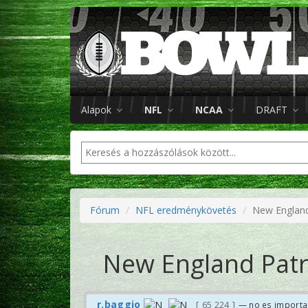
Alapok
NFL
NCAA
DRAFT
Fórum
NFL eredménykövetés
New England
New England Patri
r.baggio
65 224
— no es importa