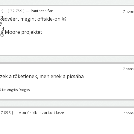
22 759
— Panthers fan
7 hóna
kedvéért megint offside-on 😀
k a Moore projektet
7 hóna
ezek a töketlenek, menjenek a picsába
& Los Angeles Dodgers
7 098
— Apu ökölbeszorított keze
7 hóna