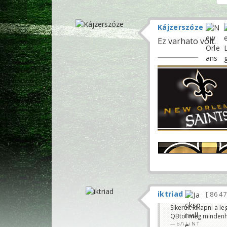
Kájzerszóze
Ez varhato volt.
iktriad
86 4
Sikerult kikapni a l
QBtol meg mindenh
b /\ L i N T