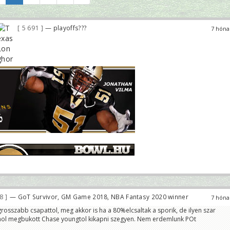
5 691
— playoffs???
7 hóna
78
— GoT Survivor, GM Game 2018, NBA Fantasy 2020 winner
7 hóna
egrosszabb csapattol, meg akkor is ha a 80%elcsaltak a sporik, de ilyen szar
ol megbukott Chase youngtol kikapni szegyen. Nem erdemlunk POt