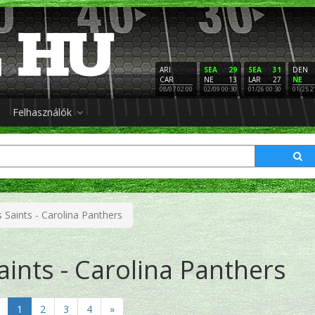
ARI
SEA
29
SEA
31
DEN
CAR
NE
13
LAR
27
NE
08/07 02:00
02/09 00:30
01/26 00:30
01/25 2
Felhasználók
Saints - Carolina Panthers
ints - Carolina Panthers
1
2
3
4
»