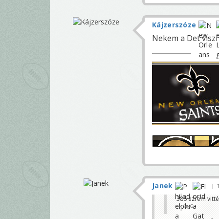
Kájzerszóze
Nekem a Det viszi 
Janek
1
386 ezrem vitté
KeyG