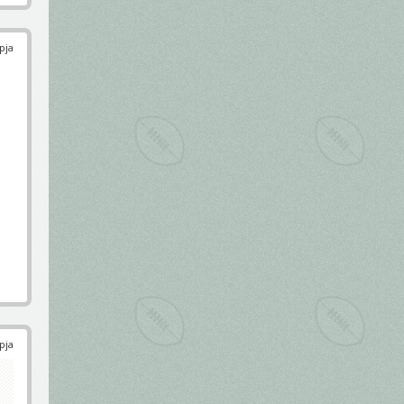
pja
pja