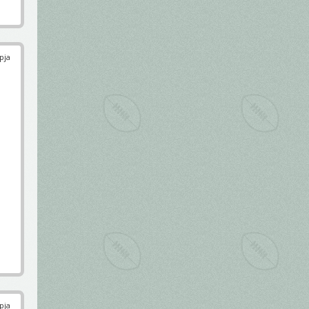
pja
pja