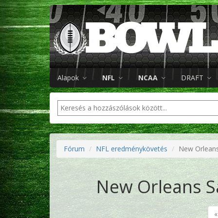
Alapok
NFL
NCAA
DRAFT
Fórum
NFL eredménykövetés
New Orleans 
New Orleans Sa
«