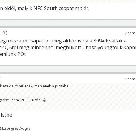
 eldől, melyik NFC South csapat mit ér.
246
7 hóna
 legrosszabb csapattol, meg akkor is ha a 80%elcsaltak a
szar QBtol meg mindenhol megbukott Chase youngtol kikapn
emlunk POt
7 hóna
k ezek a töketlenek, menjenek a picsába
gadsz, lenne 2000 Euród. 😀
letbe
& Los Angeles Dodgers