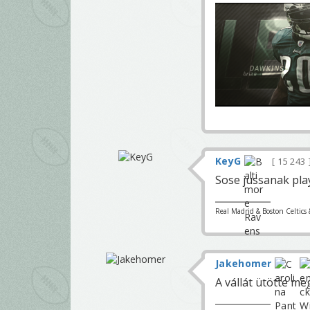
KeyG
15 243
Sose jussanak pla
Real Madrid & Boston Celtics 
Jakehomer
A vállát ütötte me