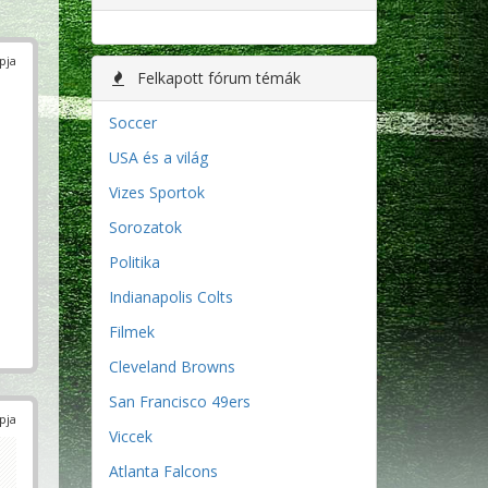
pja
Felkapott fórum témák
Soccer
USA és a világ
Vizes Sportok
Sorozatok
Politika
Indianapolis Colts
Filmek
Cleveland Browns
San Francisco 49ers
pja
Viccek
Atlanta Falcons