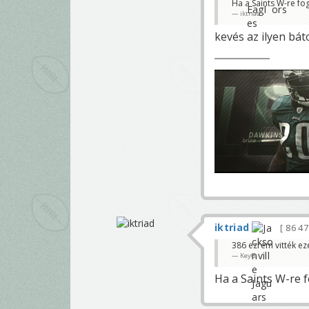
Ha a Saints W-re fo
iktriad
kevés az ilyen bát
iktriad
86 4
386 ezrem vitték ez
KeyG
Ha a Saints W-re 