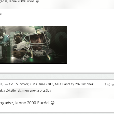
gadsz, lenne 2000 Euród. 😀
or
78
— GoT Survivor, GM Game 2018, NBA Fantasy 2020 winner
7 hóna
ek a töketlenek, menjenek a picsába
fogadsz, lenne 2000 Euród. 😀