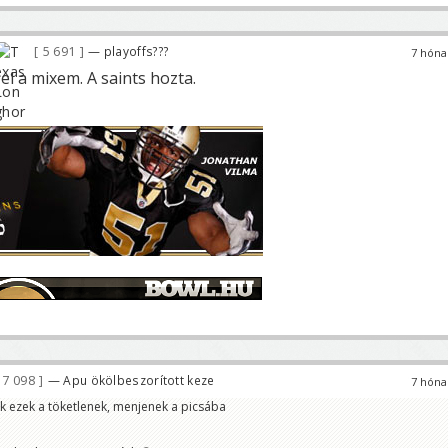
5 691
— playoffs???
7 hóna
el a mixem. A saints hozta.
7 098
— Apu ökölbeszorított keze
7 hóna
k ezek a töketlenek, menjenek a picsába