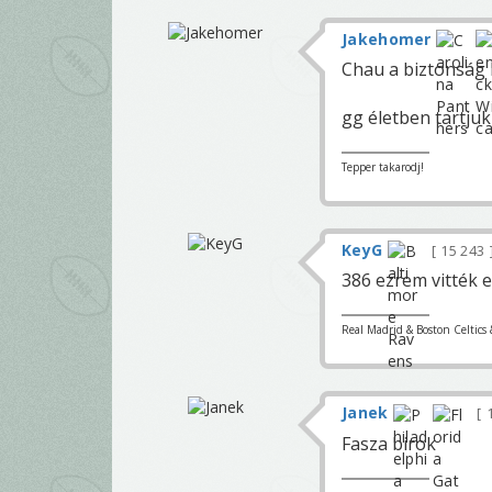
Jakehomer
Chau a biztonság 
gg életben tartju
Tepper takarodj!
KeyG
15 243
386 ezrem vitték 
Real Madrid & Boston Celtics 
Janek
1
Fasza birok