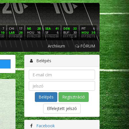
7
CHI
17
NE
28
SEA
41
DEN
33
PIT
6
NE
16
PHI
10
LAR
20
HOU
16
SF
6
BUF
30
HOU
30
LAC
3
SF
1:00
01/19 00:30
01/18 21:00
01/18 02:00
01/17 22:30
01/13 02:15
01/12 02:00
01/11 22:
Archívum
FÓRUM
Belépés
Regisztráció
Elfelejtett jelszó
Facebook