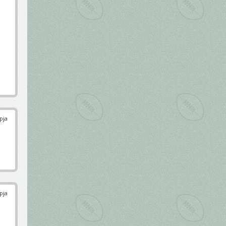
pja
pja