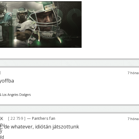
7 hóna
yoffba
& Los Angeles Dodgers
22 759
— Panthers fan
7 hóna
g, de whatever, idiótán játszottunk