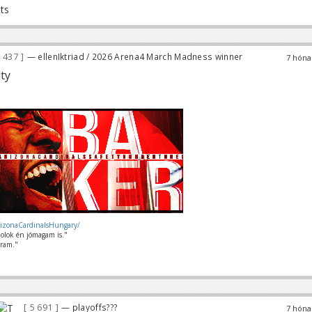
 437
— ellenIktriad / 2026 Arena4 March Madness winner
7 hóna
ty
rizonaCardinalsHungary/
olok én jómagam is."
ram."
5 691
— playoffs???
7 hóna