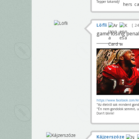
Tepper takarodj!
Löfli
24
game losing penal
https://www.facebook.com/A
"Az életről sok mindent gond
"Én nem gondolok semmit, u
Don't blink!
Kájzerszóze