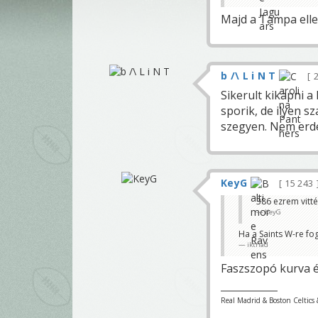
Majd a Tampa ellen
b /\ L i N T
Sikerult kikapni a
sporik, de ilyen 
szegyen. Nem erd
KeyG
15 243
386 ezrem vitté
KeyG
Ha a Saints W-re fo
iktriad
Faszszopó kurva é
Real Madrid & Boston Celtics 