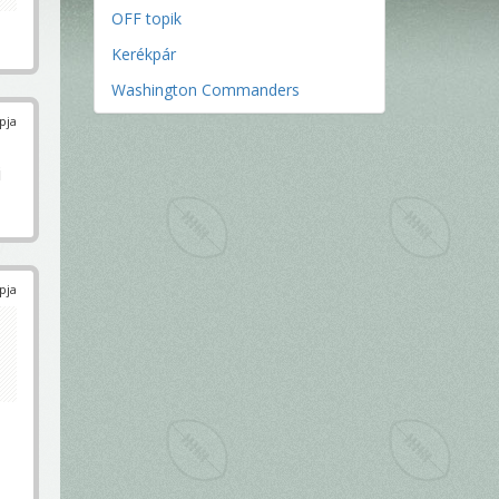
OFF topik
Kerékpár
Washington Commanders
pja
i
pja