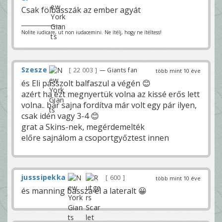
Csak fölbasszák az ember agyát
Nolite iudicare, ut non iudacemini. Ne ítélj, hogy ne ítéltess!
Szesze
22 003
— Giants fan
több mint 10 éve
és Eli passzolt balfaszul a végén 😊
azért ha ezt megnyertük volna az kissé erős lett
volna.. bár sajna fordítva már volt egy pár ilyen,
csak idén vagy 3-4 😊
grat a Skins-nek, megérdemelték
előre sajnálom a csoportgyőztest innen
jusssipekka
600
több mint 10 éve
és manning bassza el a lateralt 😀