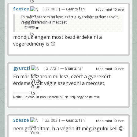
Szesze
22 003
— Giants fan
több mint 10 éve
Én már leszarom mi lesz, ezért a gyerekért érdemes volt
végig szenvedni a meccset.
gyurczi
mondjuk engem most kezd érdekelni a
végeredmény is 😊
gyurczi
2 772
— Giants fan
több mint 10 éve
Én már leszarom mi lesz, ezért a gyerekért
érdemes volt végig szenvedni a meccset.
Nolite iudicare, ut non iudacemini. Ne ítélj, hogy ne ítéltess!
Szesze
22 003
— Giants fan
több mint 10 éve
nem gondoltam, h a végén itt még izgulni kell 😊