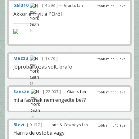
balu10
4 293
— Giants fan
több mint 10 éve
Akkor ennyit a POról...
Mazzu
1 673
több mint 10 éve
jóprobálkozás volt, brafo
Szesze
22 003
— Giants fan
több mint 10 éve
mi a fasznak nem engedte be??
Blevi
9 177
— Lions & Cowboys fan
több mint 10 éve
Harris de ostoba vagy.