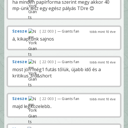
ha minden papírforma szerint megy akkor 40
mp-ünk lesz egy egész pályás TDre 😊
Szesze
22 003
— Giants fan
több mint 10 éve
á, kikaptunk sajnos
Szesze
22 003
— Giants fan
több mint 10 éve
most jön még1 futás tőlük, újabb idő és a
kritikus 3rd&short
Szesze
22 003
— Giants fan
több mint 10 éve
majd legközelebb..