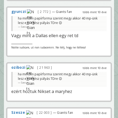
gyurczi
2 772
— Giants fan
több mint 10 éve
ha minden papírforma szerint megy akkor 40 mp-ünk
lesz egy egész pályás TDre 😊
Szesze
Vagy mint a Dallas ellen egy ret td
Nolite iudicare, ut non iudacemini. Ne ítélj, hogy ne ítéltess!
ozibozi
21 963
több mint 10 éve
ha minden papírforma szerint megy akkor 40 mp-ünk
lesz egy egész pályás TDre 😊
Szesze
ezért hoztuk Nikset a maryhez
Szesze
22 003
— Giants fan
több mint 10 éve