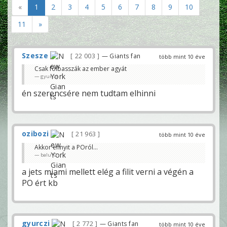
«
1
2
3
4
5
6
7
8
9
10
11
»
Szesze
22 003
— Giants fan
több mint 10 éve
Csak fölbasszák az ember agyát
gyurczi
én szerencsére nem tudtam elhinni
ozibozi
21 963
több mint 10 éve
Akkor ennyit a POról...
balu10
a jets miami mellett elég a filit verni a végén a
PO ért kb
gyurczi
2 772
— Giants fan
több mint 10 éve