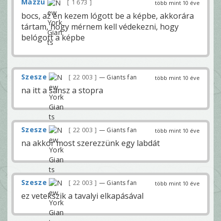
Mazzu
1 673
több mint 10 éve
bocs, az én kezem lógott be a képbe, akkorára
tártam, hogy mérnem kell védekezni, hogy
belógott a képbe
Szesze
22 003
— Giants fan
több mint 10 éve
na itt a sansz a stopra
Szesze
22 003
— Giants fan
több mint 10 éve
na akkor most szerezzünk egy labdát
Szesze
22 003
— Giants fan
több mint 10 éve
ez vetekszik a tavalyi elkapásával