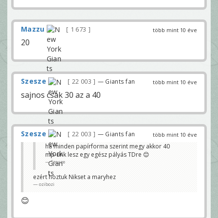
Mazzu
1 673
több mint 10 éve
20
Szesze
22 003
— Giants fan
több mint 10 éve
sajnos csak 30 az a 40
Szesze
22 003
— Giants fan
több mint 10 éve
ha minden papírforma szerint megy akkor 40
mp-ünk lesz egy egész pályás TDre 😊
Szesze
ezért hoztuk Nikset a maryhez
ozibozi
😊