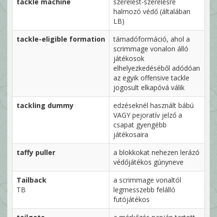
tackle machine
szerelést-szerelésre
halmozó védő (általában
LB)
tackle-eligible formation
támadóformáció, ahol a
scrimmage vonalon álló
játékosok
elhelyezkedéséből adódóan
az egyik offensive tackle
jogosult elkapóvá válik
tackling dummy
edzéseknél használt bábú
VAGY pejoratív jelző a
csapat gyengébb
játékosaira
taffy puller
a blokkokat nehezen lerázó
védőjátékos gúnyneve
Tailback
a scrimmage vonaltól
TB
legmesszebb felálló
futójátékos