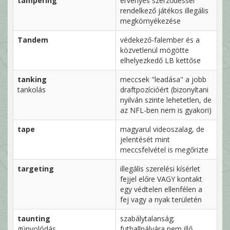
tampering
érvényes szerződéssel
rendelkező játékos illegális
megkörnyékezése
Tandem
védekező-falember és a
közvetlenül mögötte
elhelyezkedő LB kettőse
tanking
meccsek "leadása" a jobb
tankolás
draftpozícióért (bizonyítani
nyilván szinte lehetetlen, de
az NFL-ben nem is gyakori)
tape
magyarul videoszalag, de
jelentését mint
meccsfelvétel is megőrizte
targeting
illegális szerelési kísérlet
fejjel előre VAGY kontakt
egy védtelen ellenfélen a
fej vagy a nyak területén
taunting
szabálytalanság;
gúnyolódás
futballpályára nem illő