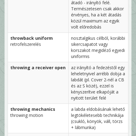
átadó - irányító felé.
Természetesen csak akkor
érvényes, ha a két átadás
közül maximum az egyik
volt előredobás
throwback uniform
nosztalgikus célból, korábbi
retrofelszerelés
sikercsapatot vagy
korszakot megidéző egyedi
uniformis
throwing a receiver open
az irányító a fedezéstől egy
leheletnyivel arrébb dobja a
labdát (pl. Cover 2-nél a CB
és az S közé), ezzel is
kényszerítve elkapóját a
nyitott terület felé
throwing mechanics
a labda eldobásának lehető
throwing motion
legtökéletesebb technikája
(csukló, könyök, váll, törzs
+ lábmunka)