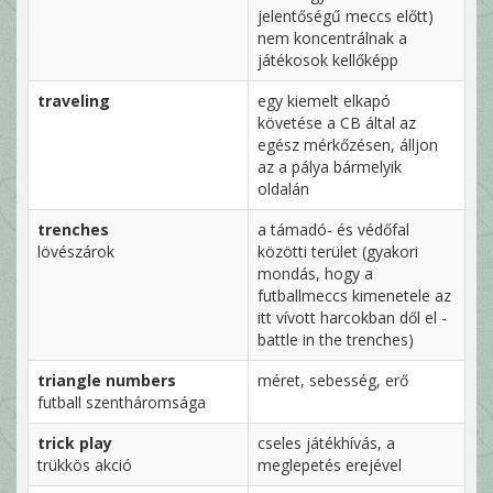
jelentőségű meccs előtt)
nem koncentrálnak a
játékosok kellőképp
traveling
egy kiemelt elkapó
követése a CB által az
egész mérkőzésen, álljon
az a pálya bármelyik
oldalán
trenches
a támadó- és védőfal
lövészárok
közötti terület (gyakori
mondás, hogy a
futballmeccs kimenetele az
itt vívott harcokban dől el -
battle in the trenches)
triangle numbers
méret, sebesség, erő
futball szentháromsága
trick play
cseles játékhívás, a
trükkös akció
meglepetés erejével