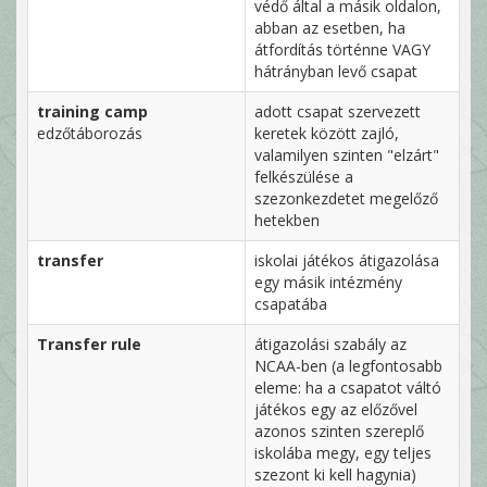
védő által a másik oldalon,
abban az esetben, ha
átfordítás történne VAGY
hátrányban levő csapat
training camp
adott csapat szervezett
edzőtáborozás
keretek között zajló,
valamilyen szinten "elzárt"
felkészülése a
szezonkezdetet megelőző
hetekben
transfer
iskolai játékos átigazolása
egy másik intézmény
csapatába
Transfer rule
átigazolási szabály az
NCAA-ben (a legfontosabb
eleme: ha a csapatot váltó
játékos egy az előzővel
azonos szinten szereplő
iskolába megy, egy teljes
szezont ki kell hagynia)