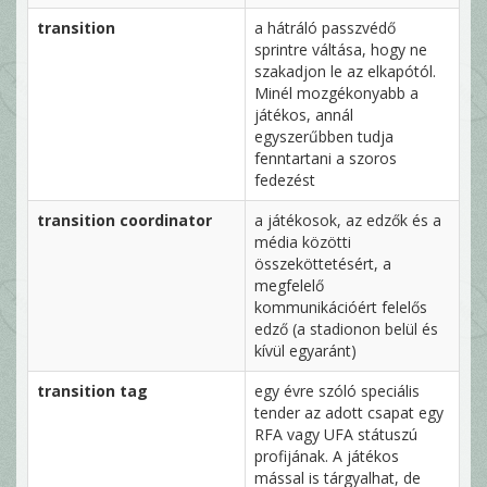
transition
a hátráló passzvédő
sprintre váltása, hogy ne
szakadjon le az elkapótól.
Minél mozgékonyabb a
játékos, annál
egyszerűbben tudja
fenntartani a szoros
fedezést
transition coordinator
a játékosok, az edzők és a
média közötti
összeköttetésért, a
megfelelő
kommunikációért felelős
edző (a stadionon belül és
kívül egyaránt)
transition tag
egy évre szóló speciális
tender az adott csapat egy
RFA vagy UFA státuszú
profijának. A játékos
mással is tárgyalhat, de