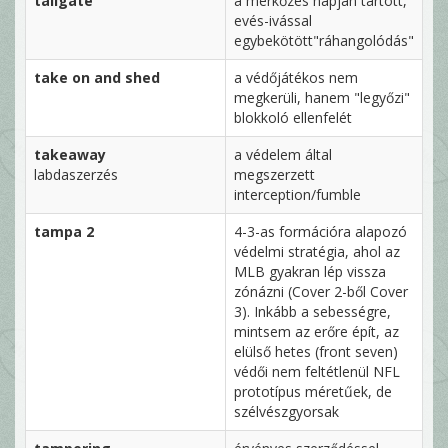
tailgate
a mérkőzés napján tartott,
evés-ivással
egybekötött"ráhangolódás"
take on and shed
a védőjátékos nem
megkerüli, hanem "legyőzi"
blokkoló ellenfelét
takeaway
a védelem által
labdaszerzés
megszerzett
interception/fumble
tampa 2
4-3-as formációra alapozó
védelmi stratégia, ahol az
MLB gyakran lép vissza
zónázni (Cover 2-ből Cover
3). Inkább a sebességre,
mintsem az erőre épít, az
elülső hetes (front seven)
védői nem feltétlenül NFL
prototípus méretűek, de
szélvészgyorsak