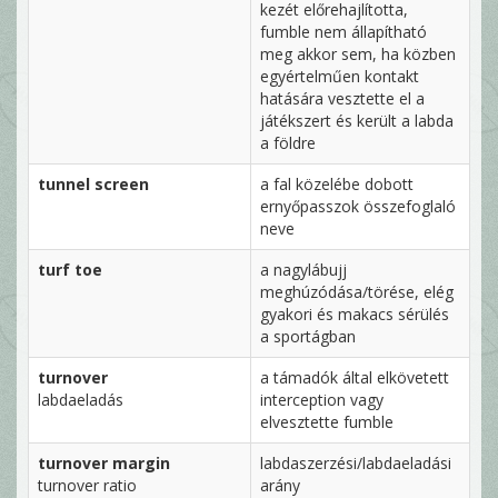
kezét előrehajlította,
fumble nem állapítható
meg akkor sem, ha közben
egyértelműen kontakt
hatására vesztette el a
játékszert és került a labda
a földre
tunnel screen
a fal közelébe dobott
ernyőpasszok összefoglaló
neve
turf toe
a nagylábujj
meghúzódása/törése, elég
gyakori és makacs sérülés
a sportágban
turnover
a támadók által elkövetett
labdaeladás
interception vagy
elvesztette fumble
turnover margin
labdaszerzési/labdaeladási
turnover ratio
arány