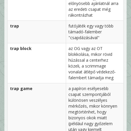
előnyösebb ajánlatnál arra
az eredeti csapat még
rákontrázhat
trap
futójáték egy vagy több
támadó-falember
"csapdázásával"
trap block
az OG vagy az OT
blokkolása, mikor rövid
húzással a centerhez
közeli, a scrimmage
vonalat átlépő védekező-
falembert támadja meg
trap game
a papíron esélyesebb
csapat szempontjából
különösen veszélyes
mérkőzés, mikor könnyen
megtörténhet, hogy
bizonyos okok miatt
(például nagy győzelem
után vagy kiemelt