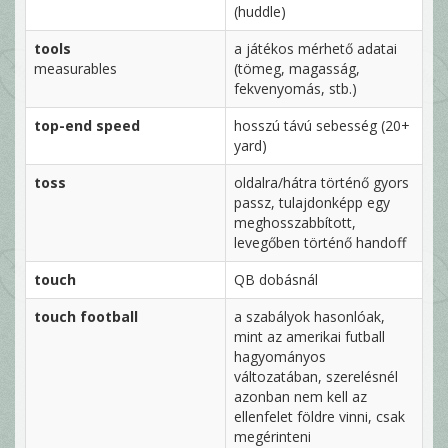
(huddle)
tools
a játékos mérhető adatai
measurables
(tömeg, magasság,
fekvenyomás, stb.)
top-end speed
hosszú távú sebesség (20+
yard)
toss
oldalra/hátra történő gyors
passz, tulajdonképp egy
meghosszabbított,
levegőben történő handoff
touch
QB dobásnál
touch football
a szabályok hasonlóak,
mint az amerikai futball
hagyományos
változatában, szerelésnél
azonban nem kell az
ellenfelet földre vinni, csak
megérinteni