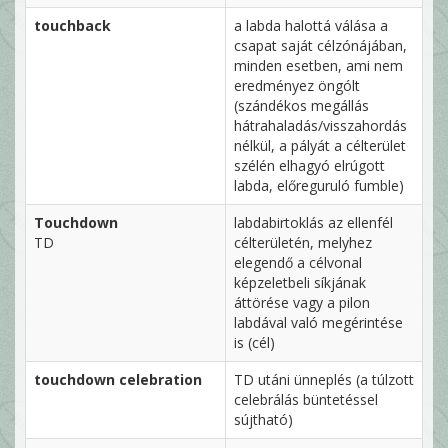
touchback
a labda halottá válása a
csapat saját célzónájában,
minden esetben, ami nem
eredményez öngólt
(szándékos megállás
hátrahaladás/visszahordás
nélkül, a pályát a célterület
szélén elhagyó elrúgott
labda, előreguruló fumble)
Touchdown
labdabirtoklás az ellenfél
TD
célterületén, melyhez
elegendő a célvonal
képzeletbeli síkjának
áttörése vagy a pilon
labdával való megérintése
is (cél)
touchdown celebration
TD utáni ünneplés (a túlzott
celebrálás büntetéssel
sújtható)