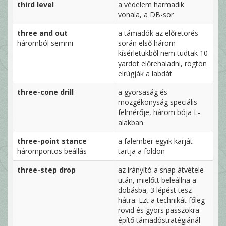
third level
a védelem harmadik
vonala, a DB-sor
three and out
a támadók az előretörés
háromból semmi
során első három
kísérletükből nem tudtak 10
yardot előrehaladni, rögtön
elrúgják a labdát
three-cone drill
a gyorsaság és
mozgékonyság speciális
felmérője, három bója L-
alakban
three-point stance
a falember egyik karját
hárompontos beállás
tartja a földön
three-step drop
az irányító a snap átvétele
után, mielőtt beleállna a
dobásba, 3 lépést tesz
hátra. Ezt a technikát főleg
rövid és gyors passzokra
építő támadóstratégiánál