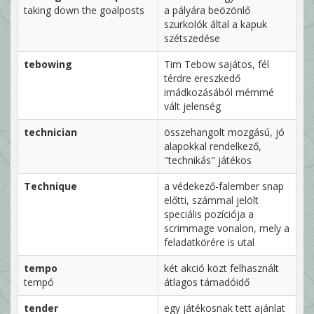
taking down the goalposts
a pályára beözönlő
szurkolók által a kapuk
szétszedése
tebowing
Tim Tebow sajátos, fél
térdre ereszkedő
imádkozásából mémmé
vált jelenség
technician
összehangolt mozgású, jó
alapokkal rendelkező,
"technikás" játékos
Technique
a védekező-falember snap
előtti, számmal jelölt
speciális pozíciója a
scrimmage vonalon, mely a
feladatkörére is utal
tempo
két akció közt felhasznált
tempó
átlagos támadóidő
tender
egy játékosnak tett ajánlat