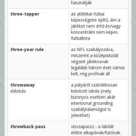
használják
three-tapper
az atlétikai-fizikai
képességeire építő, ám a
játékot nem értő és/vagy
koncentrálni nem képes
futballista
three-year rule
az NFL szabályozása,
miszerint a középiskolát
végzett játékosnak
legalább három évet várnia
kell, míg profinak áll
throwaway
a pályáról szándékosan
eldobás
kidobott labda (mely
bizonyos esetben akár
intentional grounding
szabálytalanságot is
jelenthet)
throwback pass
visszapassz - a labdát
előtte elkapónak/futónak