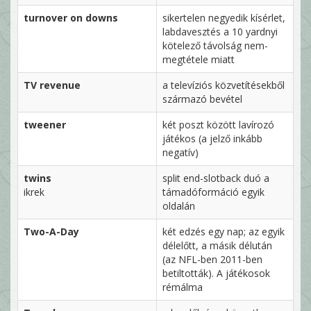
turnover on downs
sikertelen negyedik kísérlet,
labdavesztés a 10 yardnyi
kötelező távolság nem-
megtétele miatt
TV revenue
a televíziós közvetítésekből
származó bevétel
tweener
két poszt között lavírozó
játékos (a jelző inkább
negatív)
twins
split end-slotback duó a
ikrek
támadóformáció egyik
oldalán
Two-A-Day
két edzés egy nap; az egyik
délelőtt, a másik délután
(az NFL-ben 2011-ben
betiltották). A játékosok
rémálma