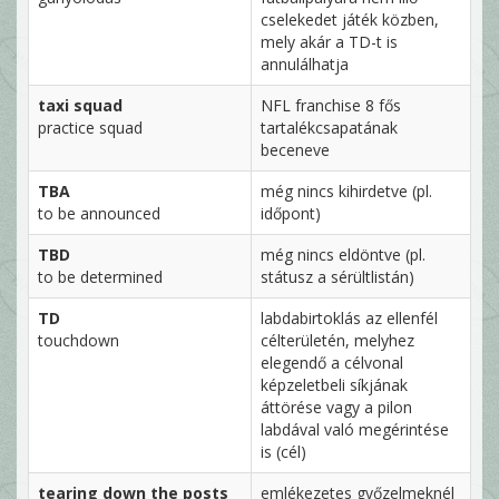
cselekedet játék közben,
mely akár a TD-t is
annulálhatja
taxi squad
NFL franchise 8 fős
practice squad
tartalékcsapatának
beceneve
TBA
még nincs kihirdetve (pl.
to be announced
időpont)
TBD
még nincs eldöntve (pl.
to be determined
státusz a sérültlistán)
TD
labdabirtoklás az ellenfél
touchdown
célterületén, melyhez
elegendő a célvonal
képzeletbeli síkjának
áttörése vagy a pilon
labdával való megérintése
is (cél)
tearing down the posts
emlékezetes győzelmeknél