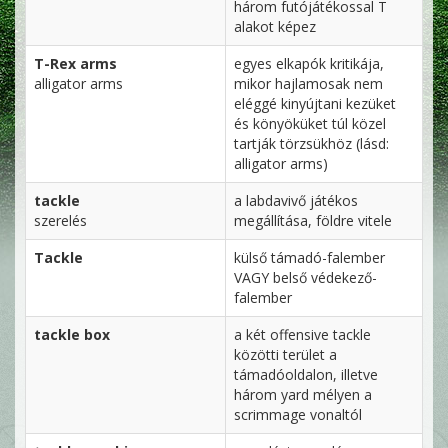
három futójátékossal T
alakot képez
T-Rex arms
egyes elkapók kritikája,
alligator arms
mikor hajlamosak nem
eléggé kinyújtani kezüket
és könyöküket túl közel
tartják törzsükhöz (lásd:
alligator arms)
tackle
a labdavivő játékos
szerelés
megállítása, földre vitele
Tackle
külső támadó-falember
VAGY belső védekező-
falember
tackle box
a két offensive tackle
közötti terület a
támadóoldalon, illetve
három yard mélyen a
scrimmage vonaltól