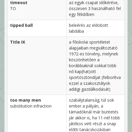
timeout
az egyik csapat időkérése,
TO
összesen 3 használható fel
egy félidőben
tipped ball
beleérés az eldobott
labdába
Title IX
a főiskolai sportéletet
alapjaiban megváltoztató
1972-es törvény, melynek
köszönhetően a
korábbiaknál sokkal több
nő kap(hat)ott
sportösztöndíjat (felborítva
ezzel a szakosztályok
addigi gazdálkodását)
too many men
szabálytalanság; túl sok
substitution infraction
ember a pályán, a
támadóknál már büntetés
jár akkor is, ha 11-nél több
játékos vett részt a snap
előtti tanácskozásban