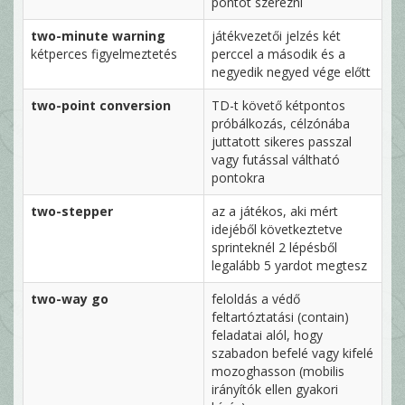
pontot szerezni
two-minute warning
játékvezetői jelzés két
kétperces figyelmeztetés
perccel a második és a
negyedik negyed vége előtt
two-point conversion
TD-t követő kétpontos
próbálkozás, célzónába
juttatott sikeres passzal
vagy futással váltható
pontokra
two-stepper
az a játékos, aki mért
idejéből következtetve
sprinteknél 2 lépésből
legalább 5 yardot megtesz
two-way go
feloldás a védő
feltartóztatási (contain)
feladatai alól, hogy
szabadon befelé vagy kifelé
mozoghasson (mobilis
irányítók ellen gyakori