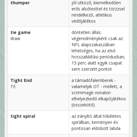
thumper
jól ütköző, kiemelkedően
erős alsótesttel és törzzsel
rendelkező, atletikus
védőjátékos
tie game
döntetlen állás;
draw
végeredményként csak az
NFL alapszakaszában
lehetséges, ha az első
hosszabbítási periódusban,
15 perc alatt egyik csapat
sem szerzett pontot
Tight End
a támadófalemberek -
TE
valamelyik OT - mellett, a
scrimmage vonalon
elhelyezkedő elkapójátékos
(összekötő)
tight spiral
az irányító által tökéletes
spirálban, keményen és
pontosan eldobott labda