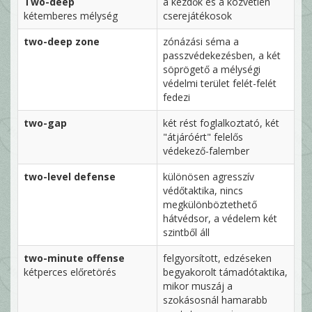
Two-deep
a kezdők és a közvetlen
kétemberes mélység
cserejátékosok
two-deep zone
zónázási séma a
passzvédekezésben, a két
söprögető a mélységi
védelmi terület felét-felét
fedezi
two-gap
két rést foglalkoztató, két
"átjáróért" felelős
védekező-falember
two-level defense
különösen agresszív
védőtaktika, nincs
megkülönböztethető
hátvédsor, a védelem két
szintből áll
two-minute offense
felgyorsított, edzéseken
kétperces előretörés
begyakorolt támadótaktika,
mikor muszáj a
szokásosnál hamarabb