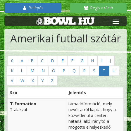
Belépés
Regisztráció
Amerikai futball szótár
0
A
B
C
D
E
F
G
H
I
J
K
L
M
N
O
P
Q
R
S
T
U
V
W
X
Y
Z
Szó
Jelentés
T-Formation
támadóformáció, mely
T-alakzat
nevét arról kapta, hogy a
közvetlenül a center
hátánál álló irányító a
mögötte elhelyezkedő