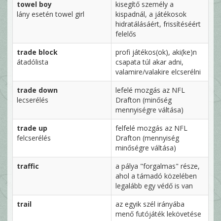
towel boy
kisegítő személy a
lány esetén towel girl
kispadnál, a játékosok
hidratálásáért, frissítéséért
felelős
trade block
profi játékos(ok), aki(ke)n
átadólista
csapata túl akar adni,
valamire/valakire elcserélni
trade down
lefelé mozgás az NFL
lecserélés
Drafton (minőség
mennyiségre váltása)
trade up
felfelé mozgás az NFL
felcserélés
Drafton (mennyiség
minőségre váltása)
traffic
a pálya "forgalmas" része,
ahol a támadó közelében
legalább egy védő is van
trail
az egyik szél irányába
menő futójáték lekövetése