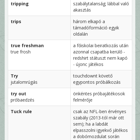
tripping
szabálytalanság; lábbal való
akasztás
trips
három elkapó a
támadóformáció egyik
oldalán
true freshman
a főiskolai beiratkozás után
true frosh
azonnal csapatba kerülő -
redshirt státuszt nem kapó
- újonc játékos
Try
touchdownt követő
jutalomrúgás
egypontos próbálkozás
try out
önkéntes próbajátékosok
próbaedzés
felmérője
Tuck rule
csak az NFL-ben érvényes
szabály (2013-tól már ott
sem); ha a labdát
elpasszolni igyekvő játékos
a dobómozdulat során