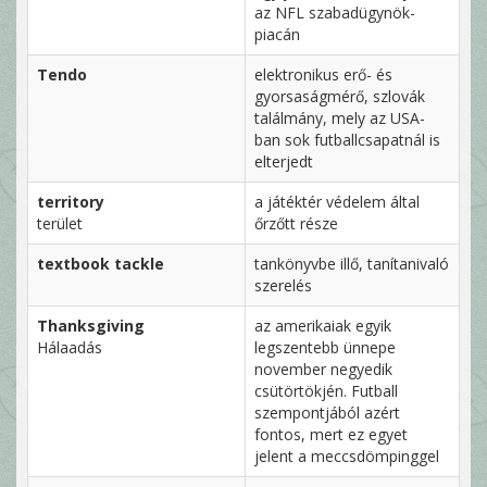
az NFL szabadügynök-
piacán
Tendo
elektronikus erő- és
gyorsaságmérő, szlovák
találmány, mely az USA-
ban sok futballcsapatnál is
elterjedt
territory
a játéktér védelem által
terület
őrzőtt része
textbook tackle
tankönyvbe illő, tanítanivaló
szerelés
Thanksgiving
az amerikaiak egyik
Hálaadás
legszentebb ünnepe
november negyedik
csütörtökjén. Futball
szempontjából azért
fontos, mert ez egyet
jelent a meccsdömpinggel