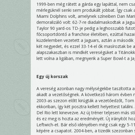
1999-ben még rátett a gárda egy lapáttal, nem csa
mérlegüknél senki sem produkált jobbat. Így csak a
Miami Dolphins volt, amelynek színeiben Dan Mari
demoralizáló volt: 62-7-re diadalmaskodtak a Jagu
Taylor 90 yard-os TD-je pedig a leghosszabb futot
főcsoportdöntő a franchise életében, ezúttal hazai
küzdelemben vezetett a Jaguars, aztán a második 
két negyedet, és ezzel 33-14-el ők masíroztak be
alapszakaszban is mindkét vereségüket a Titánokk
lett volna a ligában, megnyerik a Super Bowl-t a J
Egy új korszak
A vereség azonban nagy mélységekbe taszította a g
akadt a vezetőségnek. A következő három évben nem
2003-as szezon előtt kirúgták a vezetőedzőt, Tom
ekkoriban, így két posztra kellett helyettest találn
Del Rio lett kinevezve. Az új tréner teljesen más st
és ez meg is hozta az eredményét. Új irányítót ho
Leftwich-et. Bár első idényében még csak egy 5-11
képére a csapatot. 2004-ben, a tizedik szezonban 