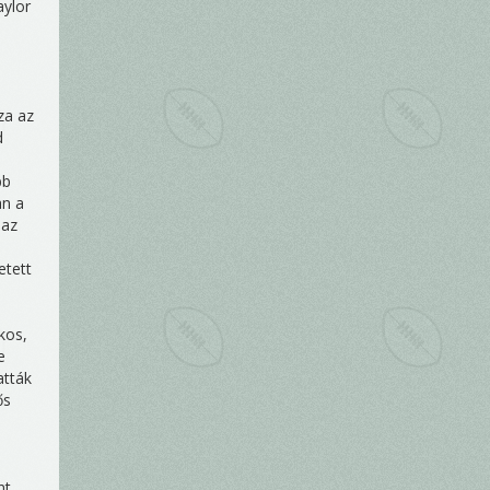
aylor
,
za az
d
bb
an a
 az
etett
kos,
e
atták
ős
nt