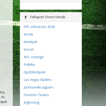
Felkapott fórum témák
NFL előszezon 2026
Viccek
Kerékpár
Soccer
NFL csevegő
Politika
Gyűlölködjünk
Las Vegas Raiders
Jacksonville Jaguars
tni,
Houston Texans
, és
sapat
Jégkorong