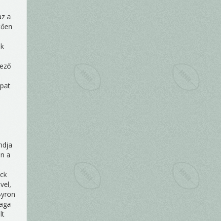
az a
tően
ik
kező
apat
ndja
án a
ack
vel,
Byron
maga
lt