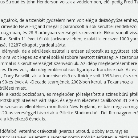
cus Stroud és John Henderson voltak a védelemben, elöl pedig Fred T
 jaguárok, de a tizenkét győzelem nem volt elég a divíziógyőzelemhez
 a címvédő New England megálljt parancsolt a sok sérülttel rendelkező
borough-ban, és 28-3 arányban vereséget szenvedtek. Ekkor vonult viss
-e. Smith 11 évet töltött Jacksonvilleben, ezalatt kilencszer 1000 yar
ását 12287 elkapott yarddal zárta.
idénynek, de a sérülések ezúttal is erősen sújtották az együttest, tö
-8-ra volt képes az ennél sokkal többre hivatott társaság. A szezonb
ommal is sikerült vereséget szenvedniük. Az idény meglepetésembere
nes-Drew volt, aki máig emblematikus figurája a franchise-nak. Az év
 Tony Bosellit, aki a franchise első draftpickje volt 1995-ben, és szer
a a 90-es évek All-Decade teamjének. 2002-ben került a Texanshoz a
rülései miatt.
fel a kezdő pozícióban, és meglepően jól teljesített a színes bőrű játé
a Pittsburgh Steelers várt rájuk, és egy emlékezetes találkozón 31-29-r
a már szokásos ellenfélnek mondható New England, és bár megszorong
31-20-as vereséggel távoztak a Gillette Stadium-ból. Del Rio nagyon er
i a következő évnek is.
 védőfalból veteránok távoztak (Marcus Stroud, Bobby McCray) és
rrick Harvey), valamint a receiver-soron próbált erősíteni a gárda (mi