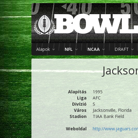
Alapok
NFL
NCAA
DRAFT
Jackso
Alapítás
1995
Liga
AFC
Divízió
S
Város
Jacksonville, Florida
Stadion
TIAA Bank Field
Weboldal
http://www.jaguars.c