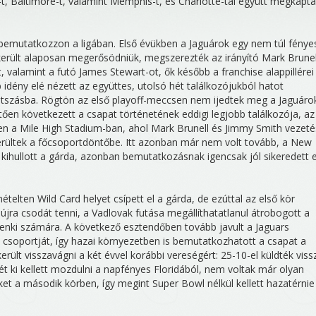
is-t, Baltimore-t, valamint Memphis-t, és Charlotte-tal együtt megkapta
s bemutatkozzon a ligában. Első évükben a Jaguárok egy nem túl fénye
ikerült alaposan megerősödniük, megszerezték az irányító Mark Brunell
, valamint a futó James Stewart-ot, ők később a franchise alappillérei
 idény elé nézett az együttes, utolsó hét találkozójukból hatot
játszásba. Rögtön az első playoff-meccsen nem ijedtek meg a Jaguáro
vetően következett a csapat történetének eddigi legjobb találkozója, a
n a Mile High Stadium-ban, ahol Mark Brunell és Jimmy Smith vezeté
ültek a főcsoportdöntőbe. Itt azonban már nem volt tovább, a New
 kihullott a gárda, azonban bemutatkozásnak igencsak jól sikeredett 
elten Wild Card helyet csípett el a gárda, de ezúttal az első kör
újra csodát tenni, a Vadlovak futása megállíthatatlanul átrobogott a
ndenki számára. A következő esztendőben tovább javult a Jaguars
 csoportját, így hazai környezetben is bemutatkozhatott a csapat a
erült visszavágni a két évvel korábbi vereségért: 25-10-el küldték viss
 ki kellett mozdulni a napfényes Floridából, nem voltak már olyan
t a második körben, így megint Super Bowl nélkül kellett hazatérnie