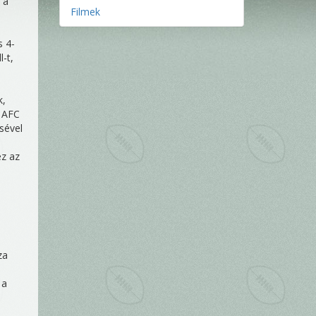
 a
Filmek
s 4-
-t,
k,
z AFC
sével
ez az
za
 a