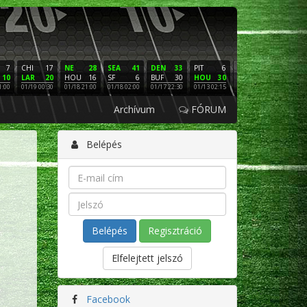
7
CHI
17
NE
28
SEA
41
DEN
33
PIT
6
NE
16
PHI
10
LAR
20
HOU
16
SF
6
BUF
30
HOU
30
LAC
3
SF
1:00
01/19 00:30
01/18 21:00
01/18 02:00
01/17 22:30
01/13 02:15
01/12 02:00
01/11 22:
Archívum
FÓRUM
Belépés
Regisztráció
Elfelejtett jelszó
Facebook