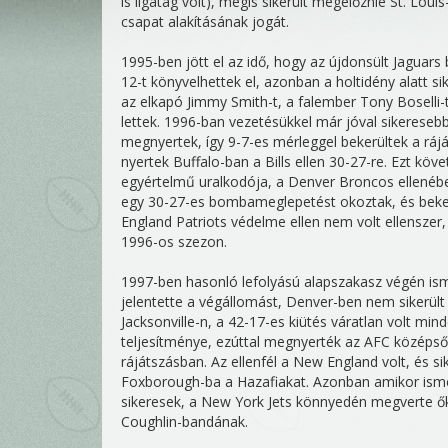
is ligatag volt), mégis sikerült megelőznie St. Lou
csapat alakításának jogát.
1995-ben jött el az idő, hogy az újdonsült Jaguar
12-t könyvelhettek el, azonban a holtidény alatt s
az elkapó Jimmy Smith-t, a falember Tony Boselli-t
lettek. 1996-ban vezetésükkel már jóval sikeresebb
megnyertek, így 9-7-es mérleggel bekerültek a rá
nyertek Buffalo-ban a Bills ellen 30-27-re. Ezt kö
egyértelmű uralkodója, a Denver Broncos ellenébe
egy 30-27-es bombameglepetést okoztak, és beker
England Patriots védelme ellen nem volt ellenszer,
1996-os szezon.
1997-ben hasonló lefolyású alapszakasz végén ismét
jelentette a végállomást, Denver-ben nem sikerült 
Jacksonville-n, a 42-17-es kiütés váratlan volt mi
teljesítménye, ezúttal megnyerték az AFC középső
rájátszásban. Az ellenfél a New England volt, és sik
Foxborough-ba a Hazafiakat. Azonban amikor ismét
sikeresek, a New York Jets könnyedén megverte őke
Coughlin-bandának.