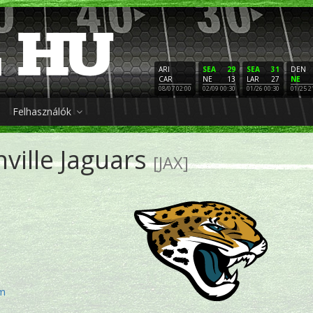
ARI
SEA
29
SEA
31
DEN
CAR
NE
13
LAR
27
NE
08/07 02:00
02/09 00:30
01/26 00:30
01/25 2
Felhasználók
nville Jaguars
[JAX]
om