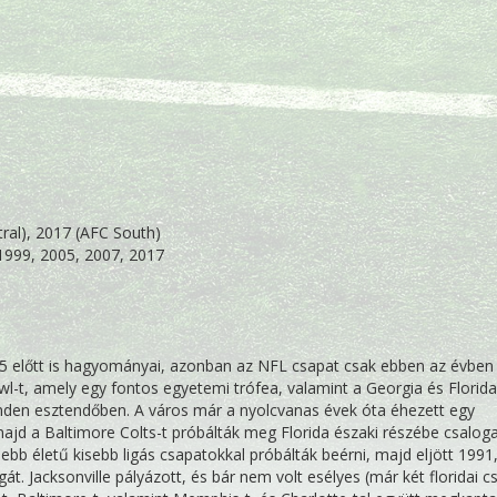
ral), 2017 (AFC South)
 1999, 2005, 2007, 2017
995 előtt is hagyományai, azonban az NFL csapat csak ebben az évben
wl-t, amely egy fontos egyetemi trófea, valamint a Georgia és Florida
den esztendőben. A város már a nyolcvanas évek óta éhezett egy
ajd a Baltimore Colts-t próbálták meg Florida északi részébe csaloga
debb életű kisebb ligás csapatokkal próbálták beérni, majd eljött 1991
igát. Jacksonville pályázott, és bár nem volt esélyes (már két floridai c