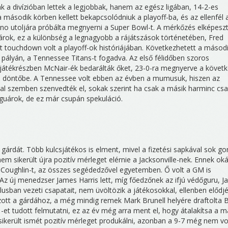
k a divízióban lettek a legjobbak, hanem az egész ligában, 14-2-es
 második körben kellett bekapcsolódniuk a playoff-ba, és az ellenfél 
no utoljára próbálta megnyerni a Super Bowl-t. A mérkőzés elképesz
árok, ez a különbség a legnagyobb a rájátszások történetében, Fred
t touchdown volt a playoff-ok históriájában. Következhetett a másod
 pályán, a Tennessee Titans-t fogadva. Az első félidőben szoros
játékrészben McNair-ék bedarálták őket, 23-0-ra megnyerve a követ
 a döntőbe. A Tennessee volt ebben az évben a mumusuk, hiszen az
al szemben szenvedték el, sokak szerint ha csak a másik harminc cs
aguárok, de ez már csupán spekuláció.
árdát. Több kulcsjátékos is elment, mivel a fizetési sapkával sok go
 sikerült újra pozitív mérleget elérnie a Jacksonville-nek. Ennek ok
 Coughlin-t, az összes segédedzővel egyetemben. Ő volt a GM is
i. Az új menedzser James Harris lett, míg főedzőnek az ifjú védőguru, J
ílusban vezeti csapatait, nem üvöltözik a játékosokkal, ellenben elődjé
zott a gárdához, a még mindig remek Mark Brunell helyére draftolta 
-et tudott felmutatni, ez az év még arra ment el, hogy átalakítsa a 
sikerült ismét pozitív mérleget produkálni, azonban a 9-7 még nem vo