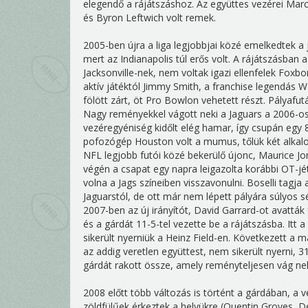
elegendő a rájátszáshoz. Az együttes vezérei Mar
és Byron Leftwich volt remek.
2005-ben újra a liga legjobbjai közé emelkedtek a
mert az Indianapolis túl erős volt. A rájátszásban
Jacksonville-nek, nem voltak igazi ellenfelek Fox
aktív játéktól Jimmy Smith, a franchise legendás WR
fölött zárt, öt Pro Bowlon vehetett részt. Pályafut
Nagy reményekkel vágott neki a Jaguars a 2006-os 
vezéregyéniség kidőlt elég hamar, így csupán egy 8
pofozógép Houston volt a mumus, tőlük két alkal
NFL legjobb futói közé bekerülő újonc, Maurice Jo
végén a csapat egy napra leigazolta korábbi OT-jét,
volna a Jags színeiben visszavonulni. Boselli tagj
Jaguarstól, de ott már nem lépett pályára súlyos sé
2007-ben az új irányítót, David Garrard-ot avatták 
és a gárdát 11-5-tel vezette be a rájátszásba. Itt 
sikerült nyerniük a Heinz Field-en. Következett 
az addig veretlen együttest, nem sikerült nyerni, 
gárdát rakott össze, amely reményteljesen vág nek
2008 előtt több változás is történt a gárdában, a
zöldfülűek érkeztek a helyükre (Quentin Groves, De