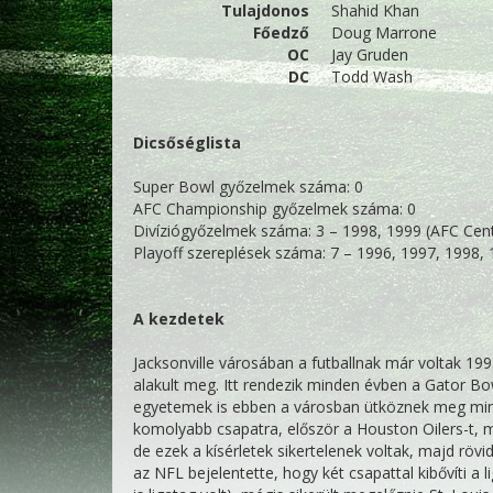
Tulajdonos
Shahid Khan
Főedző
Doug Marrone
OC
Jay Gruden
DC
Todd Wash
Dicsőséglista
Super Bowl győzelmek száma: 0
AFC Championship győzelmek száma: 0
Divíziógyőzelmek száma: 3 – 1998, 1999 (AFC Cent
Playoff szereplések száma: 7 – 1996, 1997, 1998,
A kezdetek
Jacksonville városában a futballnak már voltak 1
alakult meg. Itt rendezik minden évben a Gator Bo
egyetemek is ebben a városban ütköznek meg min
komolyabb csapatra, először a Houston Oilers-t, m
de ezek a kísérletek sikertelenek voltak, majd rövi
az NFL bejelentette, hogy két csapattal kibővíti a l