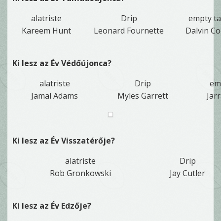
alatriste
Drip
empty ta
Kareem Hunt
Leonard Fournette
Dalvin C
Ki lesz az Év Védőújonca?
alatriste
Drip
em
Jamal Adams
Myles Garrett
Jar
Ki lesz az Év Visszatérője?
alatriste
Drip
Rob Gronkowski
Jay Cutler
Ki lesz az Év Edzője?