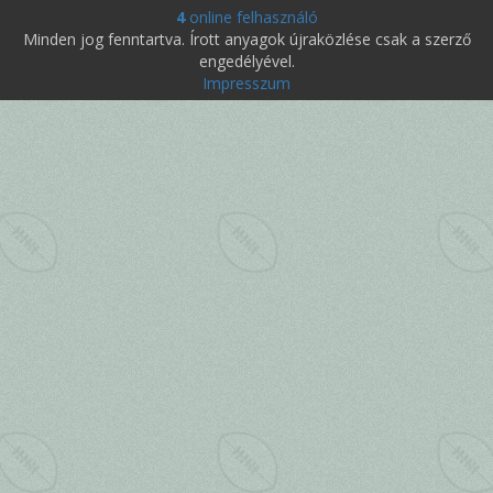
4
online felhasználó
Minden jog fenntartva. Írott anyagok újraközlése csak a szerző
engedélyével.
Impresszum