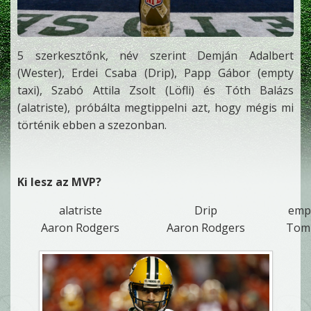
5 szerkesztőnk, név szerint Demján Adalbert
(Wester), Erdei Csaba (Drip), Papp Gábor (empty
taxi), Szabó Attila Zsolt (Löfli) és Tóth Balázs
(alatriste), próbálta megtippelni azt, hogy mégis mi
történik ebben a szezonban.
Ki lesz az MVP?
alatriste
Drip
empt
Aaron Rodgers
Aaron Rodgers
Tom