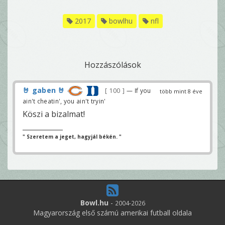
2017
bowlhu
nfl
Hozzászólások
🤘 gaben 🤘
100
— If you
több mint 8 éve
ain't cheatin', you ain't tryin'
Köszi a bizalmat!
" Szeretem a jeget, hagyjál békén. "
Bowl.hu
-
2004-2026
Magyarország első számú amerikai futball oldala