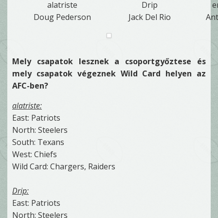
alatriste
Drip
e
Doug Pederson
Jack Del Rio
An
Mely csapatok lesznek a csoportgyőztese és
mely csapatok végeznek Wild Card helyen az
AFC-ben?
alatriste:
East: Patriots
North: Steelers
South: Texans
West: Chiefs
Wild Card: Chargers, Raiders
Drip:
East: Patriots
North: Steelers