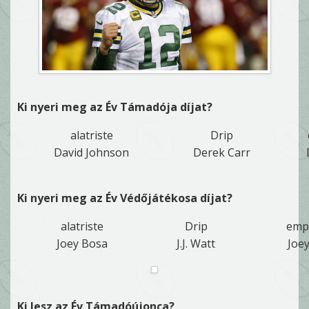
Ki nyeri meg az Év Támadója díjat?
alatriste
Drip
David Johnson
Derek Carr
Ki nyeri meg az Év Védőjátékosa díjat?
alatriste
Drip
empt
Joey Bosa
J.J. Watt
Joe
Ki lesz az Év Támadóújonca?