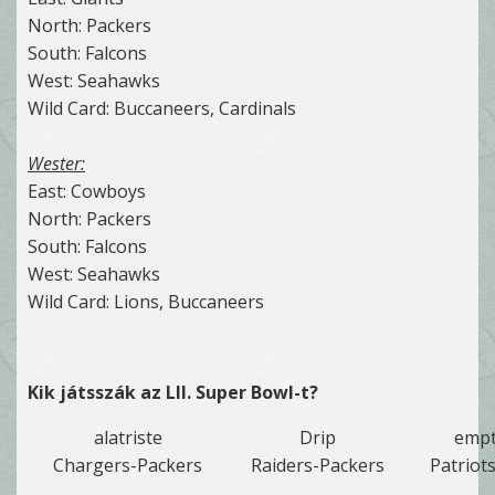
North: Packers
South: Falcons
West: Seahawks
Wild Card: Buccaneers, Cardinals
Wester:
East: Cowboys
North: Packers
South: Falcons
West: Seahawks
Wild Card: Lions, Buccaneers
Kik játsszák az LII. Super Bowl-t?
alatriste
Drip
empt
Chargers-Packers
Raiders-Packers
Patriot