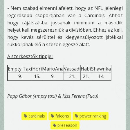
- Nem szabad elmenni afelett, hogy az NFL jelenlegi
legerősebb csoportjában van a Cardinals. Ahhoz
hogy rájátszásba jussanak minimum a második
helyet kell megszerezniük a divízióban. Ehhez az kell,
hogy kevés sérülttel és kiegyensúlyozott játékkal
rukkoljanak elő a szezon egésze alatt.
A szerkesztők tippjei:
Empty Taxi
Höri
MarioAna
Vassadi
Habi
Shawnka
9.
15.
9.
21.
21.
14.
Papp Gábor (empty taxi) & Kiss Ferenc (Fucu)
cardinals
falcons
power ranking
preseason