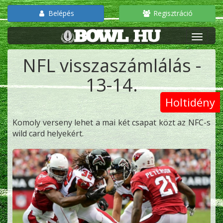
Belépés
Regisztráció
NFL visszaszámlálás -
13-14.
Holtidény
Komoly verseny lehet a mai két csapat közt az NFC-s
wild card helyekért.