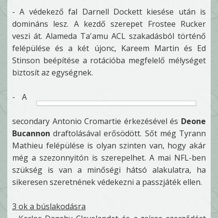
- A védekező fal Darnell Dockett kiesése után is
domináns lesz. A kezdő szerepet Frostee Rucker
veszi át. Alameda Ta'amu ACL szakadásból történő
felépülése és a két újonc, Kareem Martin és Ed
Stinson beépítése a rotációba megfelelő mélységet
biztosít az egységnek.
-
A
secondary Antonio Cromartie érkezésével és
Deone
Bucannon
draftolásával erősödött. Sőt még Tyrann
Mathieu felépülése is olyan szinten van, hogy akár
még a szezonnyitón is szerepelhet. A mai NFL-ben
szükség is van a minőségi hátsó alakulatra, ha
sikeresen szeretnének védekezni a passzjáték ellen.
3 ok a búslakodásra