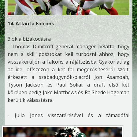
14. Atlanta Falcons
3 ok a bizakodásra:
- Thomas Dimitroff general manager belátta, hogy
nem a skill posztokat kell turbózni ahhoz, hogy
visszakerüljön a Falcons a rájátszásba. Gyakorlatilag
az idei offszezon a két fal megerősítéséről szólt:
érkezett a szabadügynök-piacról Jon Asamoah,
Tyson Jackson és Paul Soliai, a draft első két
körében pedig Jake Matthews és Ra'Shede Hageman
került kiválasztásra.
-
Julio Jones visszatérésével és a támadófal