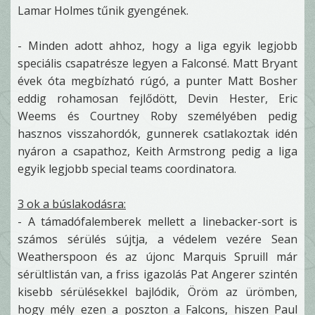
Lamar Holmes tűnik gyengének.
- Minden adott ahhoz, hogy a liga egyik legjobb
speciális csapatrésze legyen a Falconsé. Matt Bryant
évek óta megbízható rúgó, a punter Matt Bosher
eddig rohamosan fejlődött, Devin Hester, Eric
Weems és Courtney Roby személyében pedig
hasznos visszahordók, gunnerek csatlakoztak idén
nyáron a csapathoz, Keith Armstrong pedig a liga
egyik legjobb special teams coordinatora.
3 ok a búslakodásra:
- A támadófalemberek mellett a linebacker-sort is
számos sérülés sújtja, a védelem vezére Sean
Weatherspoon és az újonc Marquis Spruill már
sérültlistán van, a friss igazolás Pat Angerer szintén
kisebb sérülésekkel bajlódik, Öröm az ürömben,
hogy mély ezen a poszton a Falcons, hiszen Paul