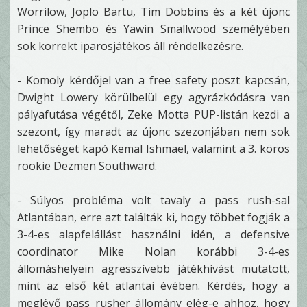
Worrilow, Joplo Bartu, Tim Dobbins és a két újonc
Prince Shembo és Yawin Smallwood személyében
sok korrekt iparosjátékos áll réndelkezésre.
- Komoly kérdőjel van a free safety poszt kapcsán,
Dwight Lowery körülbelül egy agyrázkódásra van
pályafutása végétől, Zeke Motta PUP-listán kezdi a
szezont, így maradt az újonc szezonjában nem sok
lehetőséget kapó Kemal Ishmael, valamint a 3. körös
rookie Dezmen Southward.
- Súlyos probléma volt tavaly a pass rush-sal
Atlantában, erre azt találták ki, hogy többet fogják a
3-4-es alapfelállást használni idén, a defensive
coordinator Mike Nolan korábbi 3-4-es
állomáshelyein agresszívebb játékhívást mutatott,
mint az első két atlantai évében. Kérdés, hogy a
meglévő pass rusher állomány elég-e ahhoz, hogy