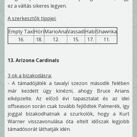
ez a váltás sikeres legyen.
A szerkesztők tippjei:
Empty Taxi
Höri
MarioAna
Vassadi
Habi
Shawnka
16.
18.
12.
15.
17.
11.
13. Arizona Cardinals
3 ok a bizakodásra:
- A támadójáték a tavalyi szezon második felében
már kezdett úgy kinézni, ahogy Bruce Arians
elképzelte. Az előző évi tapasztalat és az idei
offseason során csak tovább fejlődtek Palmerék, így
joggal bizakodhatnak a szurkolók, hogy a Kurt
Warner visszavonulása óta eltelt időszak legjobb
támadósorát láthatják idén.