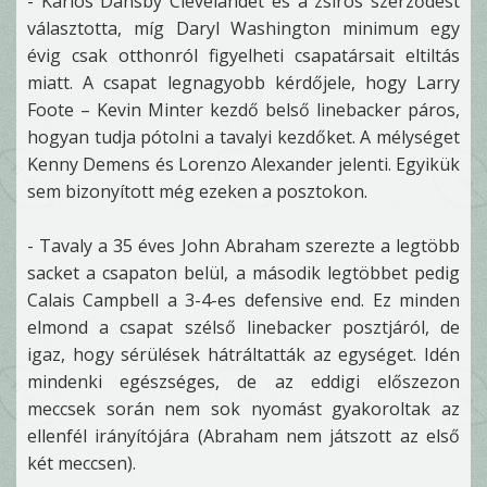
- Karlos Dansby Clevelandet és a zsíros szerződést
választotta, míg Daryl Washington minimum egy
évig csak otthonról figyelheti csapatársait eltiltás
miatt. A csapat legnagyobb kérdőjele, hogy Larry
Foote – Kevin Minter kezdő belső linebacker páros,
hogyan tudja pótolni a tavalyi kezdőket. A mélységet
Kenny Demens és Lorenzo Alexander jelenti. Egyikük
sem bizonyított még ezeken a posztokon.
- Tavaly a 35 éves John Abraham szerezte a legtöbb
sacket a csapaton belül, a második legtöbbet pedig
Calais Campbell a 3-4-es defensive end. Ez minden
elmond a csapat szélső linebacker posztjáról, de
igaz, hogy sérülések hátráltatták az egységet. Idén
mindenki egészséges, de az eddigi előszezon
meccsek során nem sok nyomást gyakoroltak az
ellenfél irányítójára (Abraham nem játszott az első
két meccsen).