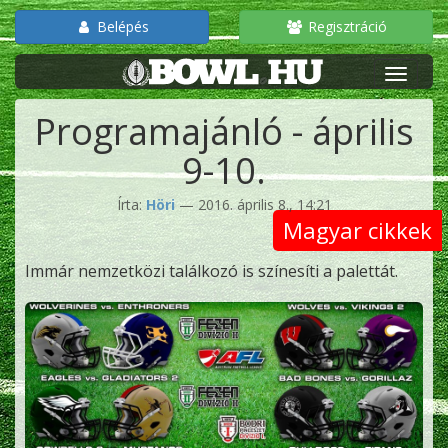
Belépés
Regisztráció
Programajánló - április
9-10.
Írta:
Höri
— 2016. április 8., 14:21
Magyar cikkek
Immár nemzetközi találkozó is színesíti a palettát.