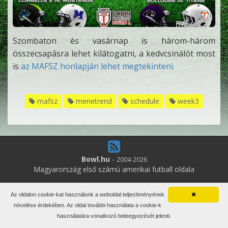
Szombaton és vasárnap is három-három
összecsapásra lehet kilátogatni, a kedvcsinálót most
is
az MAFSZ honlapján lehet megtekinteni.
mafsz
menetrend
schedule
week3
Bowl.hu
-
2004-2026
Magyarország első számú amerikai futball oldala
0
online felhasználó
Az oldalon cookie-kat használunk a weboldal teljesítményének
✖
Minden jog fenntartva. Írott anyagok újraközlése csak a szerző
növelése érdekében. Az oldal további használata a cookie-k
engedélyével.
használatára vonatkozó beleegyezését jelenti.
Impresszum