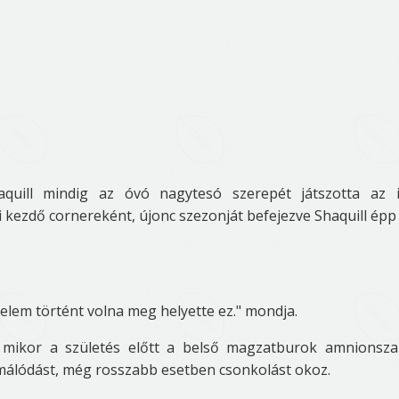
aquill mindig az óvó nagytesó szerepét játszotta az 
i kezdő cornereként, újonc szezonját befejezve Shaquill épp
elem történt volna meg helyette ez." mondja.
 mikor a születés előtt a belső magzatburok amnionsza
málódást, még rosszabb esetben csonkolást okoz.