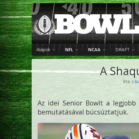
Alapok
NFL
NCAA
DRAFT
A Shaqu
Írta:
r.
Az idei Senior Bowlt a legjob
bemutatásával búcsúztatjuk.