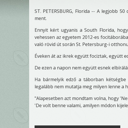
ST. PETERSBURG, Florida -- A legjobb 50 do
ment.
Ennyit kért ugyanis a South Florida, hogy
vehessen az egyetem 2012-es focitáboráb
való rövid út során St. Petersburg-i otthon
Éveken át az ikrek együtt fociztak, együtt 
De ezen a napon nem együtt esnek elbírálás
Ha bármelyik edző a táborban kétségbe 
legalább nem mutatja meg milyen lenne a he
"Alapesetben azt mondtam volna, hogy 'Nem, 5
'De volt benne valami, amilyen módon kijelen