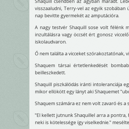
Shaquill csendben az ágyban maradt. Lebé
visszaaludni, Terry-vel az egyik szobában
nap bevitte gyermekét az amputációra.
A nagy testvér Shaquill sose volt félénk
inzultálásra vagy öccsét ért gonosz viccel
iskolaudvaron.
Ő nem találta a vicceket szórakoztatónak, 
Shaquem társai értetlenkedését bombab
beilleszkedett.
Shaquill piszkálódás iránti intoleranciája
mikor ellökött egy lányt aki Shaquemet "u
Shaquem számára ez nem volt zavaró és a 
"El kellett jutnunk Shaquillel arra a pontra
neki is kötelessége így viselkednie." mesélt