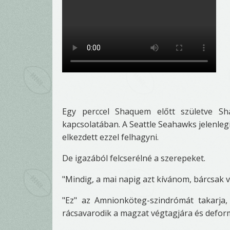
Egy perccel Shaquem előtt születve Sh
kapcsolatában. A Seattle Seahawks jelenleg
elkezdett ezzel felhagyni.
De igazából felcserélné a szerepeket.
"Mindig, a mai napig azt kívánom, bárcsak v
"Ez" az Amnionköteg-szindrómát takarja,
rácsavarodik a magzat végtagjára és defor