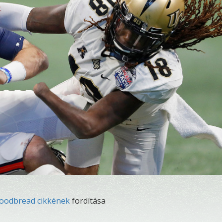
oodbread cikkének
fordítása