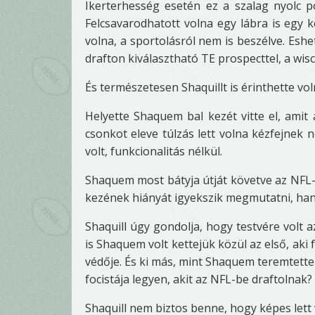
Ikerterhesség esetén ez a szalag nyolc po
Felcsavarodhatott volna egy lábra is egy 
volna, a sportolásról nem is beszélve. Eshet
drafton kiválasztható TE prospecttel, a wisc
És természetesen Shaquillt is érinthette vol
Helyette Shaquem bal kezét vitte el, amit 
csonkot eleve túlzás lett volna kézfejnek
volt, funkcionalitás nélkül.
Shaquem most bátyja útját követve az NFL-
kezének hiányát igyekszik megmutatni, hane
Shaquill úgy gondolja, hogy testvére volt az
is Shaquem volt kettejük közül az első, ak
védője. És ki más, mint Shaquem teremtette
focistája legyen, akit az NFL-be draftolnak?
Shaquill nem biztos benne, hogy képes lett