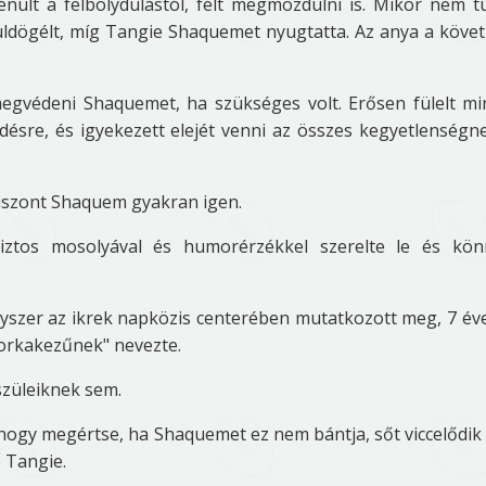
nult a felbolydulástól, félt megmozdulni is. Mikor nem t
 üldögélt, míg Tangie Shaquemet nyugtatta. Az anya a köve
 megvédeni Shaquemet, ha szükséges volt. Erősen fülelt m
ődésre, és igyekezett elejét venni az összes kegyetlenségn
viszont Shaquem gyakran igen.
iztos mosolyával és humorérzékkel szerelte le és kön
 egyszer az ikrek napközis centerében mutatkozott meg, 7 év
borkakezűnek" nevezte.
szüleiknek sem.
, hogy megértse, ha Shaquemet ez nem bántja, sőt viccelődik 
e Tangie.