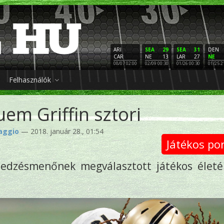
ARI
SEA
29
SEA
31
DEN
CAR
NE
13
LAR
27
NE
08/07 02:00
02/09 00:30
01/26 00:30
01/25 2
Felhasználók
em Griffin sztori
baggio
— 2018. január 28., 01:54
Játékos po
b edzésmenőnek megválasztott játékos élet