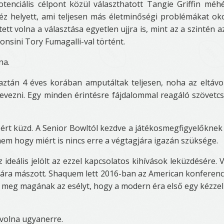
tenciális célpont közül választhatott Tangie Griffin méh
kéz helyett, ami teljesen más életminőségi problémákat ok
ett volna a választása egyetlen ujjra is, mint az a szintén az
onsini Tory Fumagalli-val történt.
na.
aztán 4 éves korában amputáltak teljesen, noha az eltávol
 nevezni. Egy minden érintésre fájdalommal reagáló szövet
ért küzd. A Senior Bowltól kezdve a játékosmegfigyelőkne
m hogy miért is nincs erre a végtagjára igazán szüksége.
 ideális jelölt az ezzel kapcsolatos kihívások leküzdésére. 
i fára mászott. Shaquem lett 2016-ban az American konferenc
 meg magának az esélyt, hogy a modern éra első egy kézzel
 volna ugyanerre.