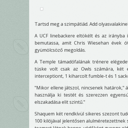
Tartsd meg a szimpátiád. Add olyasvalakinek
A UCF linebackere eltökélt és az irányb
bemutassa, amit Chris Wiesehan évek ót
gyümölcsöző megoldás.
A Temple támadófalának trénere elégedet
tüske volt csak az Owls számára, két 
interceptiont, 1 kiharcolt fumble-t és 1 sack
"Mikor ellene játszol, nincsenek határok," á
használja ki testét és szerezzen egyens
elszakadása elit szintű."
Shaquem két rendkívül sikeres szezont tudo
100 kilójával jelentősen alulméretezettnek
teamert látnak benne, védőként gyenge oldal