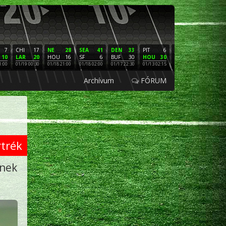
7
CHI
17
NE
28
SEA
41
DEN
33
PIT
6
NE
16
PHI
10
LAR
20
HOU
16
SF
6
BUF
30
HOU
30
LAC
3
SF
1:00
01/19 00:30
01/18 21:00
01/18 02:00
01/17 22:30
01/13 02:15
01/12 02:00
01/11 22:
Archívum
FÓRUM
rtrék
ének