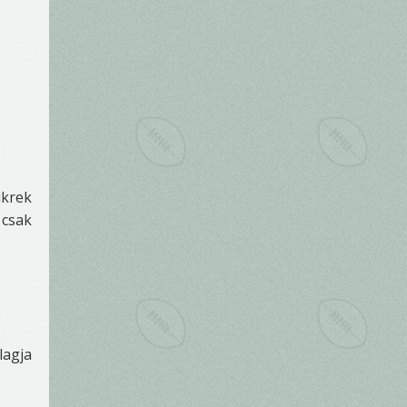
ikrek
 csak
lagja