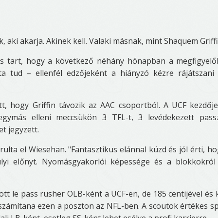
, aki akarja. Akinek kell. Valaki másnak, mint Shaquem Griffi
a is tart, hogy a következő néhány hónapban a megfigyel
a tud – ellenfél edzőjeként a hiányzó kézre rájátszan
t, hogy Griffin távozik az AAC csoportból. A UCF kezdőj
egymás elleni meccsükön 3 TFL-t, 3 levédekezett pass
et jegyzett.
rulta el Wiesehan. "Fantasztikus elánnal küzd és jól érti, h
úlyi előnyt. Nyomásgyakorlói képessége és a blokkokról
tt le pass rusher OLB-ként a UCF-en, de 185 centijével és 
 számítana ezen a poszton az NFL-ben. A scoutok értékes sp
i LB-ként, esetleg SS-ként lehet esélye a profi karrierre.