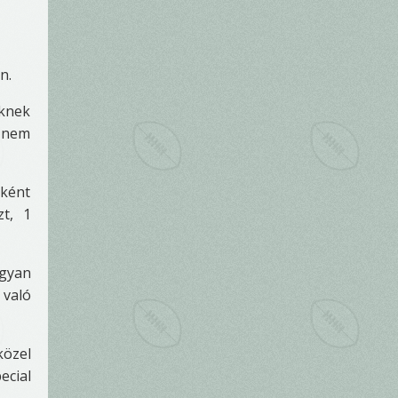
n.
őknek
i nem
eként
zt, 1
ogyan
 való
közel
ecial