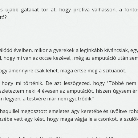
 újabb gátakat tör át, hogy profivá válhasson, a font
tó?
álódó éveiben, mikor a gyerekek a leginkább kíváncsiak, eg
, hogy mi van az öccse kezével,, még az amputáció után sem
 hogy amennyire csak lehet, maga értse meg a szituációt.
 hogy mi történik. De azt leszögezed, hogy 'Többé nem
észleteztem neki 4 évesen az amputációt, hiszen úgysem ér
n legyen, a testvére már nem gyötrődik."
aquillel megosztott emeletes ágy keretébe és üvöltve roh
ébe vett egy kést, hogy maga vágja le a csonkot, a szülők