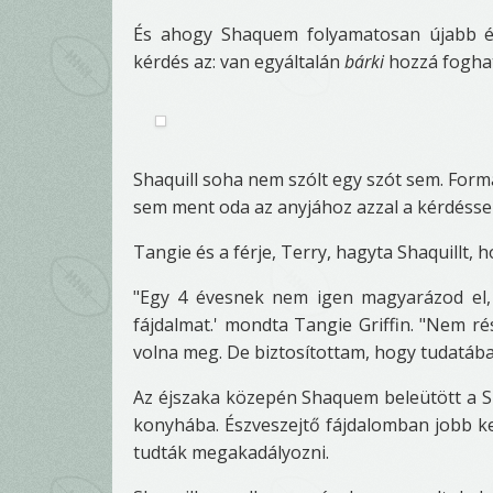
És ahogy Shaquem folyamatosan újabb és
kérdés az: van egyáltalán
bárki
hozzá fogha
Shaquill soha nem szólt egy szót sem. Form
sem ment oda az anyjához azzal a kérdéssel
Tangie és a férje, Terry, hagyta Shaquillt,
"Egy 4 évesnek nem igen magyarázod el,
fájdalmat.' mondta Tangie Griffin. "Nem r
volna meg. De biztosítottam, hogy tudatába
Az éjszaka közepén Shaquem beleütött a Sh
konyhába. Észveszejtő fájdalomban jobb kez
tudták megakadályozni.