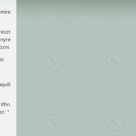
mmire
részt
ényre
özni.
et.
quill
ffin.
t.' "