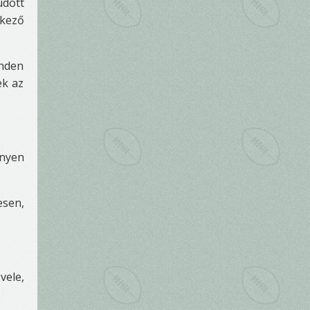
udott
tkező
inden
ek az
nyen
esen,
vele,