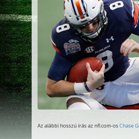
Az alábbi hosszú írás az nfl.com-os
Chase G