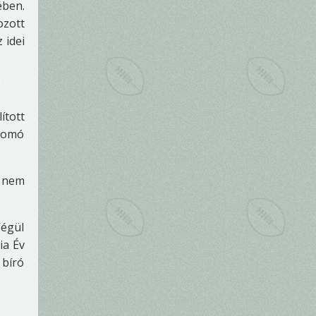
ében.
ozott
 idei
ított
csomó
k nem
Végül
ia Év
 bíró