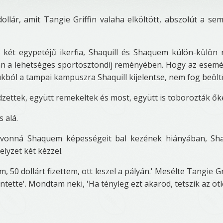
llár, amit Tangie Griffin valaha elköltött, abszolút a se
 két egypetéjű ikerfia, Shaquill és Shaquem külön-külön 
an a lehetséges sportösztöndíj reményében. Hogy az esem
ukból a tampai kampuszra Shaquill kijelentse, nem fog beölt
edzettek, együtt remekeltek és most, együtt is toborozták ők
 alá.
vonná Shaquem képességeit bal kezének hiányában, Sha
lyzet két kézzel.
0 dollárt fizettem, ott leszel a pályán.' Mesélte Tangie Gri
tette'. Mondtam neki, 'Ha tényleg ezt akarod, tetszik az ötle