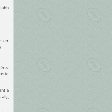
osabb
yszer
.
 érez
tette
ant a
 alig