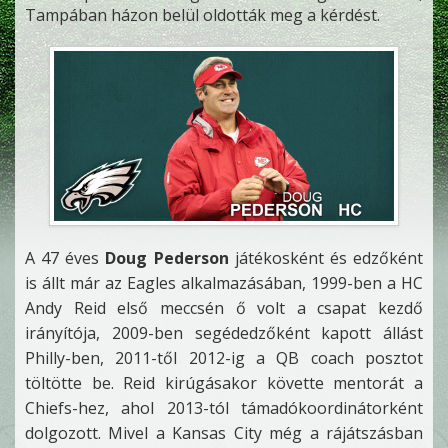
Tampában házon belül oldották meg a kérdést.
A 47 éves
Doug Pederson
játékosként és edzőként
is állt már az Eagles alkalmazásában, 1999-ben a HC
Andy Reid első meccsén ő volt a csapat kezdő
irányítója, 2009-ben segédedzőként kapott állást
Philly-ben, 2011-től 2012-ig a QB coach posztot
töltötte be. Reid kirúgásakor követte mentorát a
Chiefs-hez, ahol 2013-tól támadókoordinátorként
dolgozott. Mivel a Kansas City még a rájátszásban