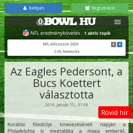
Belépés
Regisztráció
NFL eredménykövetés
-
1 aktív topik
NFL előszezon 2026
5
4
2:00, Network4
Az Eagles Pedersont, a
Bucs Koettert
választotta
2016. január 15., 01:06
Rövid hír
Korábbi főedzője kinevezésének napján a
Philadelphia is megtalálta a maga emberét,