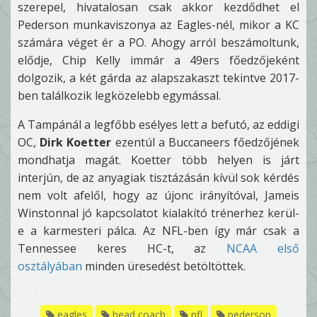
szerepel, hivatalosan csak akkor kezdődhet el
Pederson munkaviszonya az Eagles-nél, mikor a KC
számára véget ér a PO. Ahogy arról beszámoltunk,
elődje, Chip Kelly immár a 49ers főedzőjeként
dolgozik, a két gárda az alapszakaszt tekintve 2017-
ben találkozik legközelebb egymással.
A Tampánál a legfőbb esélyes lett a befutó, az eddigi
OC,
Dirk Koetter
ezentúl a Buccaneers főedzőjének
mondhatja magát. Koetter több helyen is járt
interjún, de az anyagiak tisztázásán kívül sok kérdés
nem volt afelől, hogy az újonc irányítóval, Jameis
Winstonnal jó kapcsolatot kialakító trénerhez kerül-
e a karmesteri pálca. Az NFL-ben így már csak a
Tennessee keres HC-t, az
NCAA első
osztályában
minden üresedést betöltöttek.
eagles
head coach
nfl
pederson