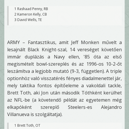
1 Rashaad Penny, RB
2 Kameron Kelly, CB
3 David Wells, TE
ARMY – Fantasztikus, amit Jeff Monken művelt a
lesajnált Black Knight-szal, 14 vereséget követően
immár duplázás a Navy ellen, '85 óta az első
megismételt bowl-szereplés és az 1996-os 10-2-őt
leszámítva a legjobb mutató (9-3, független). A triple
optionhöz való visszatérés fényes diadalmenettel jár,
mely taktika fontos építőeleme a vakoldali tackle,
Brett Toth, aki Jon után második Tóthként kerülhet
az NFL-be (a követendő példát az egyetemen még
elkapóként szereplő Steelers-es Alejandro
Villanueva is szolgáltatja).
1 Brett Toth, OT