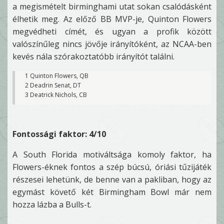
a megismételt birminghami utat sokan csalódásként
élhetik meg. Az előző BB MVP-je, Quinton Flowers
megvédheti címét, és ugyan a profik között
valószínűleg nincs jövője irányítóként, az NCAA-ben
kevés nála szórakoztatóbb irányítót találni.
1 Quinton Flowers, QB
2 Deadrin Senat, DT
3 Deatrick Nichols, CB
Fontossági faktor: 4/10
A South Florida motiváltsága komoly faktor, ha
Flowers-éknek fontos a szép búcsú, óriási tűzijáték
részesei lehetünk, de benne van a pakliban, hogy az
egymást követő két Birmingham Bowl már nem
hozza lázba a Bulls-t.