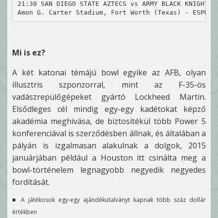
21:30 SAN DIEGO STATE AZTECS vs ARMY BLACK KNIGHTS
Amon G. Carter Stadium, Fort Worth (Texas) - ESPN
Mi is ez?
A két katonai témájú bowl egyike az AFB, olyan
illusztris szponzorral, mint az F-35-ös
vadászrepülőgépeket gyártó Lockheed Martin.
Elsődleges cél mindig egy-egy kadétokat képző
akadémia meghívása, de biztosítékül több Power 5
konferenciával is szerződésben állnak, és általában a
pályán is izgalmasan alakulnak a dolgok, 2015
januárjában például a Houston itt csinálta meg a
bowl-történelem legnagyobb negyedik negyedes
fordítását.
■ A játékosok egy-egy ajándékutalványt kapnak több száz dollár
értékben