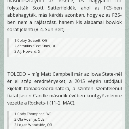
másodosztályból az elsőbe, és nagyjából ott
folytatták Scott Satterfieldék, ahol az FCS-ben
abbahagyták, más kérdés azonban, hogy ez az FBS-
ben nem a rájátszást, hanem kis alabamai bowlok
sorát jelenti (8-4, Sun Belt).
1 Colby Gossett, OG
2 Antonius "Tee" Sims, DE
3 A.J. Howard, S
TOLEDO – míg Matt Campbell már az Iowa State-nél
ér el szép eredményeket, a 2015 végén utódjául
kijelölt támadókoordinátora, a szintén szemtelenül
fiatal Jason Candle második évében konfgyőzelemre
vezette a Rockets-t (11-2, MAC).
1 Cody Thompson, WR
2 Ola Adeniyi, OLB
3 Logan Woodside, QB