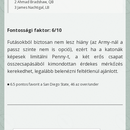
2 Ahmad Bradshaw, QB
3 James Nachtigal, LB
Fontossági faktor: 6/10
Futásokból biztosan nem lesz hiány (az Army-nál a
passz szinte nem is opció), ezért ha a katonák
képesek limitálni Penny-t, a két erős csapat
összecsapásából kimondottan érdekes mérkőzés
kerekedhet, legalább belenézni feltétlenül ajánlott.
■ 6.5 pontos favorit a San Diego State, 46 az over/under