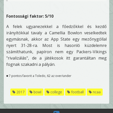
Fontossági faktor: 5/10
A felek ugyanezekkel a főedzőkkel és kezdő
irányítókkal tavaly a Camellia Bowlon veselkedtek
egymásnak, akkor az App State egy mezőnygóllal
nyert 31-28-ra. Most is hasonló küzdelemre
számíthatunk, papíron nem egy Packers-Vikings
"rivalizálás", de a játékosok itt garantáltan meg
fognak szakadni a pályán.
■ 7 pontos favorit a Toledo, 62 az over/under
2017
bowl
college
football
ncaa