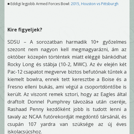
■ Eddigi legjobb Armed Forces Bowl:
2015, Houston vs Pittsburgh
Kire figyeljek?
SDSU – A sorozatban harmadik 10+ győzelmes
szezont nem nagyon kell megmagyarázni, ám az
október közepén történtek miatt eléggé bánkódhat
Rocky Long és stábja (10-2, MWC). Az év elején két
Pac-12 csapatot megverve biztos befutónak tűntek a
kiemelt bowlra, ennek tett keresztbe a Boise és a
Fresno elleni bukás, ami végül a csoportdöntőbe is
került. Az viszont remek sztori, hogy az Eagles által
draftolt Donnel Pumphrey távozása után cseréje,
Rashaad Penny kezdőként jobb is tudott lenni a
tavaly az NCAA futórekordját megdöntő társánál, és
csupán 107 yardra van szüksége az új éves
iskolacsúcshoz.