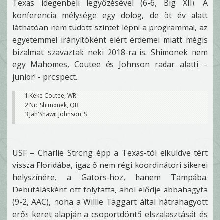
Texas idegenbeli legyőzésével (6-6, Big XII). A
konferencia mélysége egy dolog, de öt év alatt
láthatóan nem tudott szintet lépni a programmal, az
egyetemmel irányítóként elért érdemei miatt mégis
bizalmat szavaztak neki 2018-ra is. Shimonek nem
egy Mahomes, Coutee és Johnson radar alatti –
junior! - prospect.
1 Keke Coutee, WR
2 Nic Shimonek, QB
3 Jah'Shawn Johnson, S
USF – Charlie Strong épp a Texas-tól elküldve tért
vissza Floridába, igaz ő nem régi koordinátori sikerei
helyszínére, a Gators-hoz, hanem Tampába.
Debütálásként ott folytatta, ahol elődje abbahagyta
(9-2, AAC), noha a Willie Taggart által hátrahagyott
erős keret alapján a csoportdöntő elszalasztását és