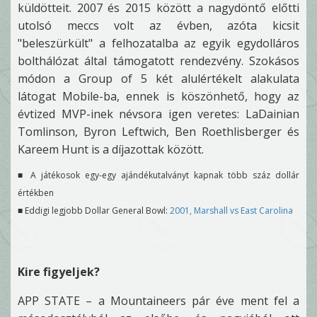
küldötteit. 2007 és 2015 között a nagydöntő előtti
utolsó meccs volt az évben, azóta kicsit
"beleszürkült" a felhozatalba az egyik egydolláros
bolthálózat által támogatott rendezvény. Szokásos
módon a Group of 5 két alulértékelt alakulata
látogat Mobile-ba, ennek is köszönhető, hogy az
évtized MVP-inek névsora igen veretes: LaDainian
Tomlinson, Byron Leftwich, Ben Roethlisberger és
Kareem Hunt is a díjazottak között.
■ A játékosok egy-egy ajándékutalványt kapnak több száz dollár
értékben
■ Eddigi legjobb Dollar General Bowl:
2001, Marshall vs East Carolina
Kire figyeljek?
APP STATE – a Mountaineers pár éve ment fel a