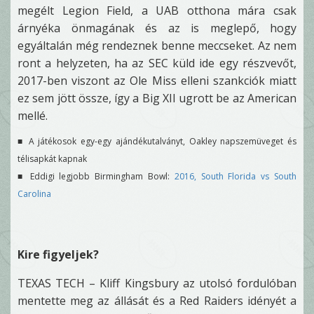
megélt Legion Field, a UAB otthona mára csak
árnyéka önmagának és az is meglepő, hogy
egyáltalán még rendeznek benne meccseket. Az nem
ront a helyzeten, ha az SEC küld ide egy részvevőt,
2017-ben viszont az Ole Miss elleni szankciók miatt
ez sem jött össze, így a Big XII ugrott be az American
mellé.
■ A játékosok egy-egy ajándékutalványt, Oakley napszemüveget és
télisapkát kapnak
■ Eddigi legjobb Birmingham Bowl:
2016, South Florida vs South
Carolina
Kire figyeljek?
TEXAS TECH – Kliff Kingsbury az utolsó fordulóban
mentette meg az állását és a Red Raiders idényét a