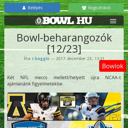
Belépés
Regisztráció
Bowl-beharangozók
[12/23]
Írta:
r.baggio
— 2017. december 23., 13:31
Bowlok
Két NFL meccs mellett/helyett újra NCAA-t
ajánlanánk figyelmetekbe.