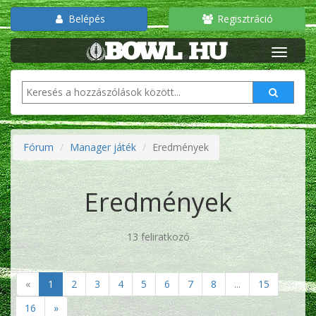
Belépés
Regisztráció
Fórum
Manager játék
Eredmények
Eredmények
13 feliratkozó
«
1
2
3
4
5
6
7
8
...
15
16
»