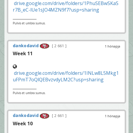
drive.google.com/drive/folders/1PhuSEBwSKaS
r7B_eC-lUe1sJO4MZN9f7?usp=sharing
Pulvis et umbra sumus.
dankodavid
2 661
1 hónapja
Week 11
drive.google.com/drive/folders/1INLw8L5Mkg1
uFPmT7oQlQEBvzvdyLM2C?usp=sharing
Pulvis et umbra sumus.
dankodavid
2 661
1 hónapja
Week 10