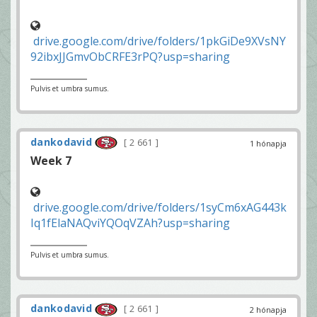
drive.google.com/drive/folders/1pkGiDe9XVsNY
92ibxJJGmvObCRFE3rPQ?usp=sharing
Pulvis et umbra sumus.
dankodavid
2 661
1 hónapja
Week 7
drive.google.com/drive/folders/1syCm6xAG443k
Iq1fElaNAQviYQOqVZAh?usp=sharing
Pulvis et umbra sumus.
dankodavid
2 661
2 hónapja