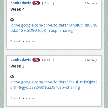
dankodavid
2 661
2 hónapja
Week 4
drive.google.com/drive/folders/1Xn0lUclRIlC8nG
pdaf1GzcSD9vOuq8_-?usp=sharing
Pulvis et umbra sumus.
dankodavid
2 661
2 hónapja
Week 3
drive.google.com/drive/folders/1YkuUnHzQjdx1
q4J_4FgyoD2YZw0NG2XS?usp=sharing
Pulvis et umbra sumus.