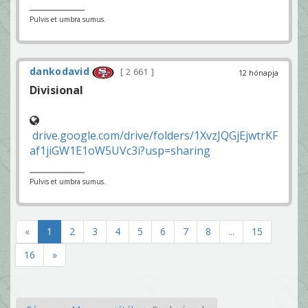
Pulvis et umbra sumus.
dankodavid
2 661
12 hónapja
Divisional
drive.google.com/drive/folders/1XvzJQGjEjwtrKF
af1jiGW1E1oW5UVc3i?usp=sharing
Pulvis et umbra sumus.
«
1
2
3
4
5
6
7
8
...
15
16
»