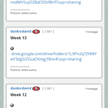
nndWV5zyDZ8af2Gh9Brfi?usp=sharing
Pulvis et umbra sumus.
dankodavid
2 661
1 hónapja
Week 13
drive.google.com/drive/folders/1L9Pn2q7ZNNY
wY3dg5IZGcaDXmgj18nv4?usp=sharing
Pulvis et umbra sumus.
dankodavid
2 661
1 hónapja
Week 12