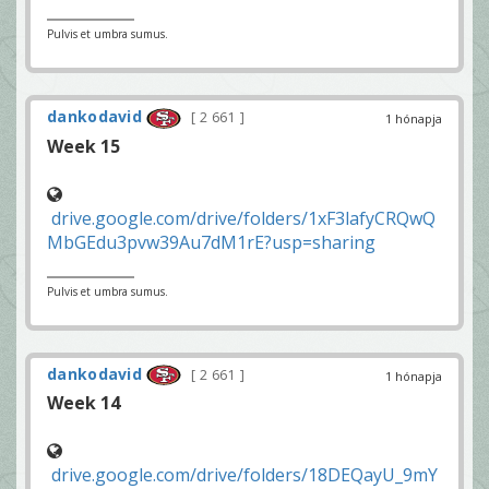
Pulvis et umbra sumus.
dankodavid
2 661
1 hónapja
Week 15
drive.google.com/drive/folders/1xF3lafyCRQwQ
MbGEdu3pvw39Au7dM1rE?usp=sharing
Pulvis et umbra sumus.
dankodavid
2 661
1 hónapja
Week 14
drive.google.com/drive/folders/18DEQayU_9mY