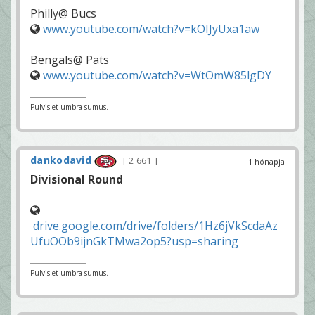
Philly@ Bucs
www.youtube.com/watch?v=kOIJyUxa1aw
Bengals@ Pats
www.youtube.com/watch?v=WtOmW85lgDY
Pulvis et umbra sumus.
dankodavid
2 661
1 hónapja
Divisional Round
drive.google.com/drive/folders/1Hz6jVkScdaAz
UfuOOb9ijnGkTMwa2op5?usp=sharing
Pulvis et umbra sumus.