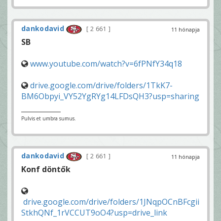
dankodavid
2 661
11 hónapja
SB
www.youtube.com/watch?v=6fPNfY34q18
drive.google.com/drive/folders/1TkK7-
BM6Obpyi_VY52YgRYg14LFDsQH3?usp=sharing
Pulvis et umbra sumus.
dankodavid
2 661
11 hónapja
Konf döntők
drive.google.com/drive/folders/1JNqpOCnBFcgii
StkhQNf_1rVCCUT9oO4?usp=drive_link