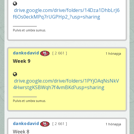
drive.google.com/drive/folders/14Dza1DhbLrJ6
f6Os0eckMPq7rUGPHp2_?usp=sharing
Pulvis et umbra sumus.
dankodavid
2 661
1 hónapja
Week 9
drive.google.com/drive/folders/1PYjOAqNsNkV
4HwrstgKSBWqh7f4vmBKd?usp=sharing
Pulvis et umbra sumus.
dankodavid
2 661
1 hónapja
Week 8