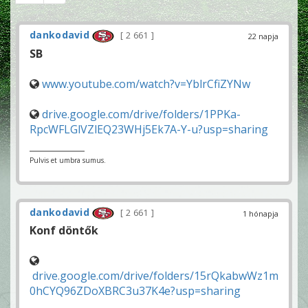
dankodavid
2 661
22 napja
SB
www.youtube.com/watch?v=YblrCfiZYNw
drive.google.com/drive/folders/1PPKa-
RpcWFLGlVZlEQ23WHj5Ek7A-Y-u?usp=sharing
Pulvis et umbra sumus.
dankodavid
2 661
1 hónapja
Konf döntők
drive.google.com/drive/folders/15rQkabwWz1m
0hCYQ96ZDoXBRC3u37K4e?usp=sharing