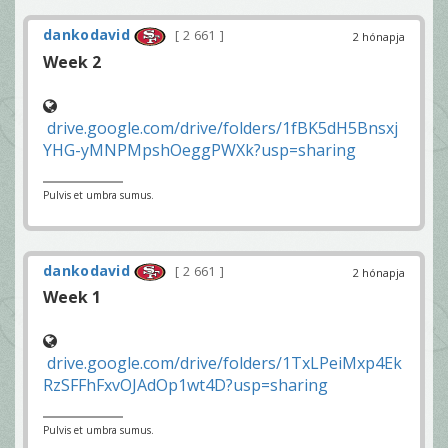
dankodavid
2 661
2 hónapja
Week 2
drive.google.com/drive/folders/1fBK5dH5Bnsxj
YHG-yMNPMpshOeggPWXk?usp=sharing
Pulvis et umbra sumus.
dankodavid
2 661
2 hónapja
Week 1
drive.google.com/drive/folders/1TxLPeiMxp4Ek
RzSFFhFxvOJAdOp1wt4D?usp=sharing
Pulvis et umbra sumus.