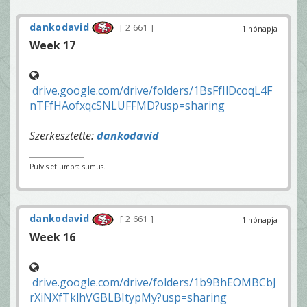
dankodavid
2 661
1 hónapja
Week 17
drive.google.com/drive/folders/1BsFfIlDcoqL4F
nTFfHAofxqcSNLUFFMD?usp=sharing
Szerkesztette:
dankodavid
Pulvis et umbra sumus.
dankodavid
2 661
1 hónapja
Week 16
drive.google.com/drive/folders/1b9BhEOMBCbJ
rXiNXfTklhVGBLBItypMy?usp=sharing