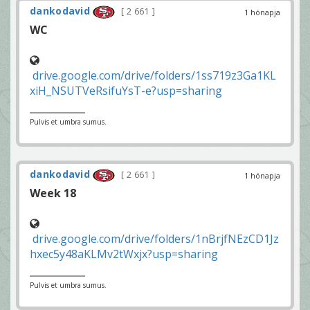
dankodavid
2 661
1 hónapja
WC
drive.google.com/drive/folders/1ss719z3Ga1KL
xiH_NSUTVeRsifuYsT-e?usp=sharing
Pulvis et umbra sumus.
dankodavid
2 661
1 hónapja
Week 18
drive.google.com/drive/folders/1nBrjfNEzCD1Jz
hxec5y48aKLMv2tWxjx?usp=sharing
Pulvis et umbra sumus.