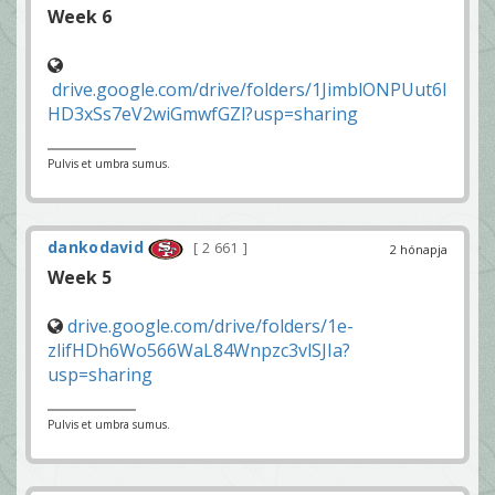
Week 6
drive.google.com/drive/folders/1JimblONPUut6l
HD3xSs7eV2wiGmwfGZl?usp=sharing
Pulvis et umbra sumus.
dankodavid
2 661
2 hónapja
Week 5
drive.google.com/drive/folders/1e-
zlifHDh6Wo566WaL84Wnpzc3vlSJIa?
usp=sharing
Pulvis et umbra sumus.